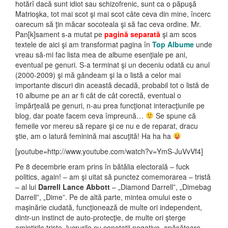
hotărî dacă sunt idiot sau schizofrenic, sunt ca o păpuşă
Matrioşka, tot mai scot şi mai scot câte ceva din mine, încerc
oarecum să ţin măcar socoteala şi să fac ceva ordine. Mr.
Pan[k]sament s-a mutat pe
pagină separată
şi am scos
textele de aici şi am transformat pagina în
Top Albume
unde
vreau să-mi fac lista mea de albume esenţiale pe ani,
eventual pe genuri. S-a terminat şi un deceniu odată cu anul
(2000-2009) şi mă gândeam şi la o listă a celor mai
importante discuri din această decadă, probabil tot o listă de
10 albume pe an ar fi cât de cât corectă, eventual o
împărţeală pe genuri, n-au prea funcţionat interacţiunile pe
blog, dar poate facem ceva împreună…
Se spune că
femeile vor mereu să repare şi ce nu e de reparat, dracu
ştie, am o latură feminină mai ascuţită! Ha ha ha
[youtube=http://www.youtube.com/watch?v=YmS-JuVvVf4]
Pe 8 decembrie eram prins în bătălia electorală – fuck
politics, again! – am şi uitat să punctez comemorarea – tristă
– al lui
Darrell Lance Abbott
– „Diamond Darrell”, „Dimebag
Darrell”, „Dime”. Pe de altă parte, mintea omului este o
maşinărie ciudată, funcţionează de multe ori independent,
dintr-un instinct de auto-protecţie, de multe ori şterge
amintirile triste, lucrurile cu conotaţii negative, apăsătoare.