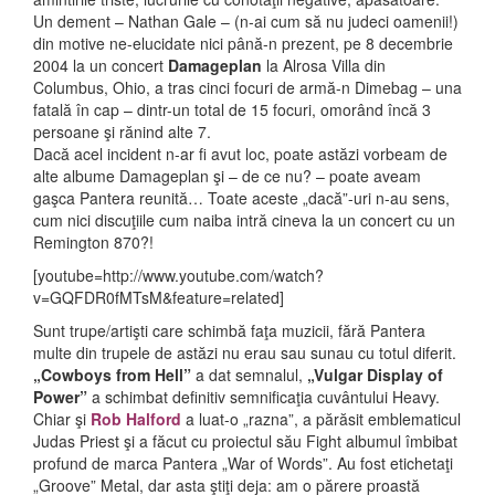
Un dement – Nathan Gale – (n-ai cum să nu judeci oamenii!)
din motive ne-elucidate nici până-n prezent, pe 8 decembrie
2004 la un concert
Damageplan
la Alrosa Villa din
Columbus, Ohio, a tras cinci focuri de armă-n Dimebag – una
fatală în cap – dintr-un total de 15 focuri, omorând încă 3
persoane şi rănind alte 7.
Dacă acel incident n-ar fi avut loc, poate astăzi vorbeam de
alte albume Damageplan şi – de ce nu? – poate aveam
gaşca Pantera reunită… Toate aceste „dacă”-uri n-au sens,
cum nici discuţiile cum naiba intră cineva la un concert cu un
Remington 870?!
[youtube=http://www.youtube.com/watch?
v=GQFDR0fMTsM&feature=related]
Sunt trupe/artişti care schimbă faţa muzicii, fără Pantera
multe din trupele de astăzi nu erau sau sunau cu totul diferit.
„Cowboys from Hell”
a dat semnalul,
„Vulgar Display of
Power”
a schimbat definitiv semnificaţia cuvântului Heavy.
Chiar şi
Rob Halford
a luat-o „razna”, a părăsit emblematicul
Judas Priest şi a făcut cu proiectul său Fight albumul îmbibat
profund de marca Pantera „War of Words”. Au fost etichetaţi
„Groove” Metal, dar asta ştiţi deja: am o părere proastă