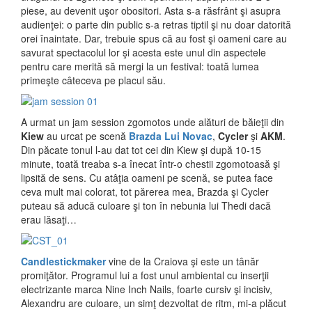
piese, au devenit uşor obositori. Asta s-a răsfrânt şi asupra
audienţei: o parte din public s-a retras tiptil şi nu doar datorită
orei înaintate. Dar, trebuie spus că au fost şi oameni care au
savurat spectacolul lor şi acesta este unul din aspectele
pentru care merită să mergi la un festival: toată lumea
primeşte câteceva pe placul său.
A urmat un jam session zgomotos unde alături de băieţii din
Kiew
au urcat pe scenă
Brazda Lui Novac
,
Cycler
şi
AKM
.
Din păcate tonul l-au dat tot cei din Kiew şi după 10-15
minute, toată treaba s-a înecat într-o chestii zgomotoasă şi
lipsită de sens. Cu atâţia oameni pe scenă, se putea face
ceva mult mai colorat, tot părerea mea, Brazda şi Cycler
puteau să aducă culoare şi ton în nebunia lui Thedi dacă
erau lăsaţi…
Candlestickmaker
vine de la Craiova şi este un tânăr
promiţător. Programul lui a fost unul ambiental cu inserţii
electrizante marca Nine Inch Nails, foarte cursiv şi incisiv,
Alexandru are culoare, un simţ dezvoltat de ritm, mi-a plăcut