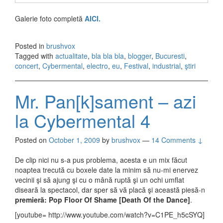
Galerie foto completă
AICI.
Posted in
brushvox
Tagged with
actualitate
,
bla bla bla
,
blogger
,
Bucuresti
,
concert
,
Cybermental
,
electro
,
eu
,
Festival
,
industrial
,
ştiri
Mr. Pan[k]sament – azi
la Cybermental 4
Posted on
October 1, 2009
by
brushvox
—
14 Comments ↓
De clip nici nu s-a pus problema, acesta e un mix făcut
noaptea trecută cu boxele date la minim să nu-mi enervez
vecinii şi să ajung şi cu o mână ruptă şi un ochi umflat
diseară la spectacol, dar sper să vă placă şi această piesă-n
premieră: Pop Floor Of Shame [Death Of the Dance]
.
[youtube= http://www.youtube.com/watch?v=C1PE_h5cSYQ]