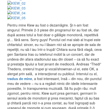
Pentru mine Kiew au fost o dezamăgire. Şi n-am fost
singurul. Primele 2-3 piese din programul lor au fost ok, dar
după aceea totul a fost doar o gălăgie monotonă, repetitivă
şi… fără sens. Sorry guys! Punctul cel mai slab al trupei este
chitaristul: sincer, eu nu-l lăsam nici să se apropie de sala de
repetiţii, nu să-l iau într-o trupă! Chitara suna fără vlagă, ceva
gen Santana tras cu telefonul mobil la un concert, dar de
undeva din afara stadionului sau din closet – ca să fiu exact
şi prestaţia tipului a fost jenant de mediocră. Andreas “Thedi”
Thedens, creierul trupei şi vocal/showman-ul ei, este OK, a
alergat prin sală, a interacţionat cu publicul. Interviul cu el,
tradus de mine
, a fost interesant, însă – din nou, din punctul
meu de vedere – nu s-a regăsit nimic din ideile interesante
povestite, în transpunerea muzicală. Să fiu puţin rău: mult
zgomot, pentru nimic. Kiew sunt prea germani, germani în
sensul acela de monotoni şi prea mecanici, faptul că au bas
şi chitară parcă nici n-a prea contat, au fost îngropaţi sub
uraganul de zgomote şi cum spuneam, după primele 2-3