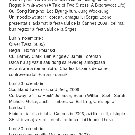
Regia: Kim Ji-woon (A Tale of Two Sisters, A Bittersweet Life)
Cu: Song Kang-ho, Lee Byung-hun, Jung Woo-sung
Un “noodle-western” corean, omagiu lui Sergio Leone,
prezentat si aclamat la festivalul de la Cannes 2008 ; cel mai
bun regizor al festivalul de la Sitges
Luni 9 noiembrie :
Oliver Twist (2005)
Regia : Roman Polanski
Cu: Barney Clark, Ben Kingsley, Jamie Foreman
Dacă nu aţi văzut sau doriţi să revedeţi ambiţioasa
ecranizare a romanului lui Charles Dickens de către
controversatul Roman Polanski.
Luni 23 noiembrie:
Southland Tales (Richard Kelly, 2006)
Cu Dwayne “The Rock” Johnson, Seann William Scott, Sarah
Michelle Gellar, Justin Timberlake, Bai Ling, Christopher
Lambert
Fluierat dar si adulat la Cannes in 2006, azi film-cult, distopie
SF si dezmăţ vizual , creatia autorului lui Donnie Darko
Luni 30 noiembrie:
Le deuxieme soufflé (A doua şansă, 2007)