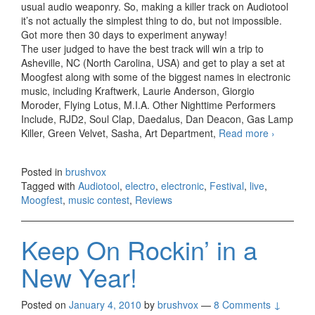
usual audio weaponry. So, making a killer track on Audiotool
it’s not actually the simplest thing to do, but not impossible.
Got more then 30 days to experiment anyway!
The user judged to have the best track will win a trip to
Asheville, NC (North Carolina, USA) and get to play a set at
Moogfest along with some of the biggest names in electronic
music, including Kraftwerk, Laurie Anderson, Giorgio
Moroder, Flying Lotus, M.I.A. Other Nighttime Performers
Include, RJD2, Soul Clap, Daedalus, Dan Deacon, Gas Lamp
Killer, Green Velvet, Sasha, Art Department,
Read more
Make a
›
killer
track on
Posted in
brushvox
Audiotool
Tagged with
Audiotool
,
electro
,
electronic
,
Festival
,
live
,
and win
Moogfest
,
music contest
,
Reviews
the
chance to
play at
Keep On Rockin’ in a
Moogfest
New Year!
Posted on
January 4, 2010
by
brushvox
—
8 Comments ↓