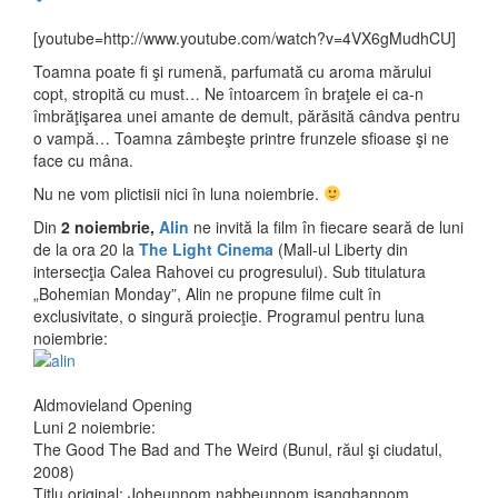
[youtube=http://www.youtube.com/watch?v=4VX6gMudhCU]
Toamna poate fi şi rumenă, parfumată cu aroma mărului
copt, stropită cu must… Ne întoarcem în braţele ei ca-n
îmbrăţişarea unei amante de demult, părăsită cândva pentru
o vampă… Toamna zâmbeşte printre frunzele sfioase şi ne
face cu mâna.
Nu ne vom plictisii nici în luna noiembrie.
Din
2 noiembrie,
Alin
ne invită la film în fiecare seară de luni
de la ora 20 la
The Light Cinema
(Mall-ul Liberty din
intersecţia Calea Rahovei cu progresului). Sub titulatura
„Bohemian Monday”, Alin ne propune filme cult în
exclusivitate, o singură proiecţie. Programul pentru luna
noiembrie:
Aldmovieland Opening
Luni 2 noiembrie:
The Good The Bad and The Weird (Bunul, răul şi ciudatul,
2008)
Titlu original: Joheunnom nabbeunnom isanghannom