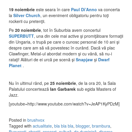
19 noiembrie
este seara în care
Paul Di’Anno
va concerta
la
Silver Church
, un eveniment obligatoriu pentru toţi
rockerii cu pretenţii.
Pe
20 noiembrie
, tot în Suburbia avem concertul
SUPERBUTT
, una din cele mai active şi promiţătoare formaţii
din Ungaria, o trupă pe care o cunosc personal de 10 ani şi
despre care am să vă povestesc în curând. Dacă vă plac
Clawfinger, Metal-ul abordat modern şi cu vână, să nu-i
rataţi! Alături de ei urcă pe scenă şi
Snapjaw
şi
Dwarf
Planet
.
Nu în ultimul rând, pe
25 noiembrie
, de la ora 20, la Sala
Palatului concertează
Ian Garbarek
sub egida Masters of
Jazz.
[youtube=http://www.youtube.com/watch?v=JeAP1KyPDzM]
Posted in
brushvox
Tagged with
actualitate
,
bla bla bla
,
blogger
,
brambura
,
Bucuresti
,
chestii
,
concert
,
cultură
,
de duminică
,
diverse
,