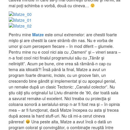
mai poţi schimba o vorbă, două cu cineva…
Pentru mine
Matze
este omul extremelor: are chestii foarte
mişto şi are chestii la care strâmb din nas. Nu e vorba de
umor şi cum percepem fiecare – în mod diferit – glumele.
Pentru mine nu e cool nici aia cu „Oameni” şi – vineri seara –
n-a fost cool nici finalul programului său cu „Tânăr şi
neliniştit”. Acum pe bune, cine vrea să rămână-n cap cu
tema aia idioată?! Însă până la final, Matze a avut un
program foarte dinamic, incisiv, cu un groove fain, un
crescendo bine gândit şi implementat şi cu apogeul genial,
un remake după un clasic Tectonic: „Canalul colector”. Nu
ştiu câţi ştiu originalul lui Liviu dinainte de ’90, dar toată sala
a savurat remake-ul excelent. Nici treaba cu proiecţia şi
coloana sonoră a serialului-sirop n-ar fi fost rea şi – în opinia
mea – ar fi funcţionat, dacă Matze începea cu asta şi trecea
după aceea la hard stuff-uri. Nu că mi-a cerut cineva
părerea!
Una peste alta, Matze a avut încă o dată un
program colorat şi convingător, o combinaţie reuşită între