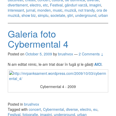
divertisment
,
electro
,
etc
,
Festival
,
gânduri varză
,
imagini
,
interesant
,
jurnal
,
monden
,
music
,
muzică
,
not trandy
,
ora de
muzică
,
show biz
,
simplu
,
societate
,
ştiri
,
underground
,
urban
Galeria foto
Cybermental 4
Posted on
October 5, 2009
by
brushvox
—
2 Comments ↓
N-am editat nimic, le-am triat doar în fugă şi le găsiţi
AICI
.
Cybermental 4 - 2009
Posted in
brushvox
Tagged with
concert
,
Cybermental
,
diverse
,
electro
,
eu
,
Festival
,
fotografie
,
imagini
,
underground
,
urban