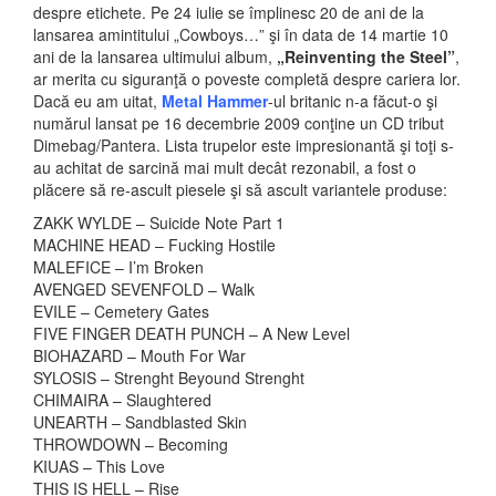
despre etichete. Pe 24 iulie se împlinesc 20 de ani de la
lansarea amintitului „Cowboys…” şi în data de 14 martie 10
ani de la lansarea ultimului album,
„Reinventing the Steel”
,
ar merita cu siguranţă o poveste completă despre cariera lor.
Dacă eu am uitat,
Metal Hammer
-ul britanic n-a făcut-o şi
numărul lansat pe 16 decembrie 2009 conţine un CD tribut
Dimebag/Pantera. Lista trupelor este impresionantă şi toţi s-
au achitat de sarcină mai mult decât rezonabil, a fost o
plăcere să re-ascult piesele şi să ascult variantele produse:
ZAKK WYLDE – Suicide Note Part 1
MACHINE HEAD – Fucking Hostile
MALEFICE – I’m Broken
AVENGED SEVENFOLD – Walk
EVILE – Cemetery Gates
FIVE FINGER DEATH PUNCH – A New Level
BIOHAZARD – Mouth For War
SYLOSIS – Strenght Beyound Strenght
CHIMAIRA – Slaughtered
UNEARTH – Sandblasted Skin
THROWDOWN – Becoming
KIUAS – This Love
THIS IS HELL – Rise