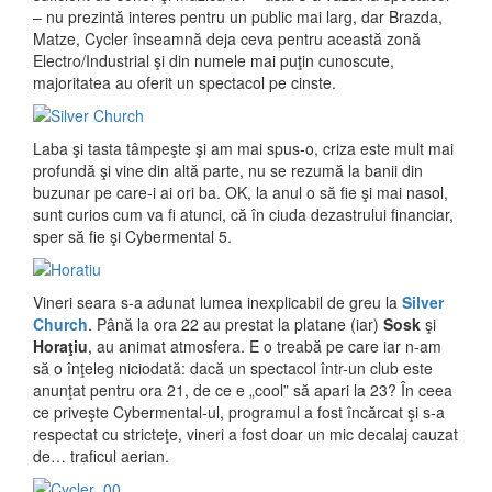
– nu prezintă interes pentru un public mai larg, dar Brazda,
Matze, Cycler înseamnă deja ceva pentru această zonă
Electro/Industrial şi din numele mai puţin cunoscute,
majoritatea au oferit un spectacol pe cinste.
Laba şi tasta tâmpeşte şi am mai spus-o, criza este mult mai
profundă şi vine din altă parte, nu se rezumă la banii din
buzunar pe care-i ai ori ba. OK, la anul o să fie şi mai nasol,
sunt curios cum va fi atunci, că în ciuda dezastrului financiar,
sper să fie şi Cybermental 5.
Vineri seara s-a adunat lumea inexplicabil de greu la
Silver
Church
. Până la ora 22 au prestat la platane (iar)
Sosk
şi
Horaţiu
, au animat atmosfera. E o treabă pe care iar n-am
să o înţeleg niciodată: dacă un spectacol într-un club este
anunţat pentru ora 21, de ce e „cool” să apari la 23? În ceea
ce priveşte Cybermental-ul, programul a fost încărcat şi s-a
respectat cu stricteţe, vineri a fost doar un mic decalaj cauzat
de… traficul aerian.