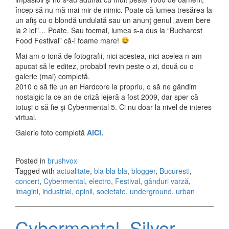
încep să nu mă mai mir de nimic. Poate că lumea tresărea la
un afiş cu o blondă undulată sau un anunţ genul „avem bere
la 2 lei”… Poate. Sau tocmai, lumea s-a dus la “Bucharest
Food Festival” că-i foame mare!
Mai am o tonă de fotografii, nici acestea, nici acelea n-am
apucat să le editez, probabil revin peste o zi, două cu o
galerie (mai) completă.
2010 o să fie un an Hardcore la propriu, o să ne gândim
nostalgic la ce an de criză lejeră a fost 2009, dar sper că
totuşi o să fie şi Cybermental 5. Ci nu doar la nivel de interes
virtual.
Galerie foto completă
AICI.
Posted in
brushvox
Tagged with
actualitate
,
bla bla bla
,
blogger
,
Bucuresti
,
concert
,
Cybermental
,
electro
,
Festival
,
gânduri varză
,
imagini
,
industrial
,
opinii
,
societate
,
underground
,
urban
Cybermental, Silver