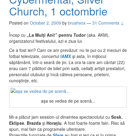
Church, 1 octombrie
Posted on
October 2, 2009
by
brushvox
—
31 Comments ↓
Încep cu
„La Mulţi Ani!” pentru Tudor
(aka. AKM),
organizatorul festivalului, azi e ziua lui.
Ce a fost ieri? Cam ce am prevăzut: nu te pui cu 2 meciuri de
fotbal televizate, concertul
IAMX
şi asta, în mijlocul
săptămânii, într-o seară de joi. La ora la care am cântat (22)
erau cam 7 plătitori de bilet prin sală, ceilalţi artişti prestatori,
personalul clubului şi încă câteva persoane, prieteni,
cunoştinţe, etc.
aşa se vedea de pe scenă...
Mi-a plăcut jam session-ul dinaintea spectacolului cu
Sosk
,
Eklipse
,
Brazda
şi
Horaţiu
. A fost foarte-foarte fain. Risc să
spun, mai fain ca programele ulterioare.
Proiecţiile furnizate de
Sfere
au fost şi ieri ca şi în prima