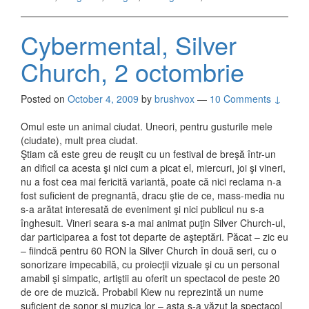
Cybermental, Silver
Church, 2 octombrie
Posted on
October 4, 2009
by
brushvox
—
10 Comments ↓
Omul este un animal ciudat. Uneori, pentru gusturile mele
(ciudate), mult prea ciudat.
Ştiam că este greu de reuşit cu un festival de breşă într-un
an dificil ca acesta şi nici cum a picat el, miercuri, joi şi vineri,
nu a fost cea mai fericită variantă, poate că nici reclama n-a
fost suficient de pregnantă, dracu ştie de ce, mass-media nu
s-a arătat interesată de eveniment şi nici publicul nu s-a
înghesuit. Vineri seara s-a mai animat puţin Silver Church-ul,
dar participarea a fost tot departe de aşteptări. Păcat – zic eu
– fiindcă pentru 60 RON la Silver Church în două seri, cu o
sonorizare impecabilă, cu proiecţii vizuale şi cu un personal
amabil şi simpatic, artiştii au oferit un spectacol de peste 20
de ore de muzică. Probabil Kiew nu reprezintă un nume
suficient de sonor şi muzica lor – asta s-a văzut la spectacol