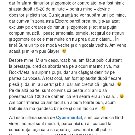
dar în afara ritmurilor şi zgomotelor controlate, n-a fost nimic
şi asta după 15-20 de minute – pentru mine – devine
obositor şi plictisitor. Cu siguranţă se vor supăra unii pe mine,
dar cumva în zona asta Electro parcă prea mulţi s-au axat
exclusiv pe crearea de ritmuri şi zgomote şi tot mai puţini
compun muzică, lipsesc armoniile, temele, tot şirul de ritmuri
şi zgomote de cele mai multe ori nu prea duc nicăieri… În
fine! Sunt un tip de modă veche şi din şcoala veche. Am venit
acasă şi mi-am pus Slayer!
Despre mine. M-am descurcat bine, am făcut publicul atent
la prestaţie, cred că abordarea pe alocuri mai incisivă, mai
Rock/Metal a surprins puţin, dar am câştigat definitiv pe
partea cu vocea. A fost cool, am fost aplaudat după fiecare
piesă şi da, mi-au cerut şi bis, dar am crezut că-i glumă.
Pe de altă parte, sunt convins că peste 2-3 ani o să
povestească 1000 de oameni că ieri seară erau în sală…
Am confirmarea că am făcut un album foarte bun, acum
trebuie să mă gândesc bine ce şi cum fac cu el.
Azi este ultima seară de
Cybermental
, sunt convins că fiind
vineri, nu mai sunt meciuri, parcă nici un alt concert la
concurenţă, aşa că o să apară şi ceva mai mult public.