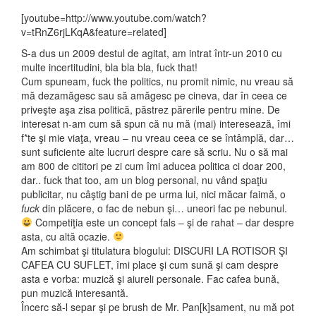
[youtube=http://www.youtube.com/watch?
v=tRnZ6rjLKqA&feature=related]
S-a dus un 2009 destul de agitat, am intrat într-un 2010 cu
multe incertitudini, bla bla bla, fuck that!
Cum spuneam, fuck the politics, nu promit nimic, nu vreau să
mă dezamăgesc sau să amăgesc pe cineva, dar în ceea ce
priveşte aşa zisa politică, păstrez părerile pentru mine. De
interesat n-am cum să spun că nu mă (mai) interesează, îmi
f*te şi mie viaţa, vreau – nu vreau ceea ce se întâmplă, dar…
sunt suficiente alte lucruri despre care să scriu. Nu o să mai
am 800 de cititori pe zi cum îmi aducea politica ci doar 200,
dar.. fuck that too, am un blog personal, nu vând spaţiu
publicitar, nu câştig bani de pe urma lui, nici măcar faimă, o
fuck
din plăcere, o fac de nebun şi… uneori fac pe nebunul.
Competiţia este un concept fals – şi de rahat – dar despre
asta, cu altă ocazie.
Am schimbat şi titulatura blogului: DISCURI LA ROTISOR ŞI
CAFEA CU SUFLET, îmi place şi cum sună şi cam despre
asta e vorba: muzică şi aiureli personale. Fac cafea bună,
pun muzică interesantă.
Încerc să-l separ şi pe brush de Mr. Pan[k]sament, nu mă pot