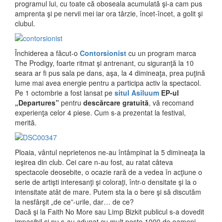
programul lui, cu toate că oboseala acumulată şi-a cam pus
amprenta şi pe nervii mei iar ora târzie, încet-încet, a golit şi
clubul.
Închiderea a făcut-o
Contorsionist
cu un program marca
The Prodigy, foarte ritmat şi antrenant, cu siguranţă la 10
seara ar fi pus sala pe dans, aşa, la 4 dimineaţa, prea puţină
lume mai avea energie pentru a participa activ la spectacol.
Pe 1 octombrie a fost lansat pe
situl Asiluum
EP-ul
„Departures”
pentru
descărcare gratuită
, vă recomand
experienţa celor 4 piese. Cum s-a prezentat la festival,
merită.
Ploaia, vântul neprietenos ne-au întâmpinat la 5 dimineaţa la
ieşirea din club. Cei care n-au fost, au ratat câteva
spectacole deosebite, o ocazie rară de a vedea în acţiune o
serie de artişti interesanţi şi coloraţi, într-o densitate şi la o
intensitate atât de mare. Putem sta la o bere şi să discutăm
la nesfârşit „de ce”-urile, dar… de ce?
Dacă şi la Faith No More sau Limp Bizkit publicul s-a dovedit
impasibil şi nu s-au adunat cu mult peste 1000 de oameni,