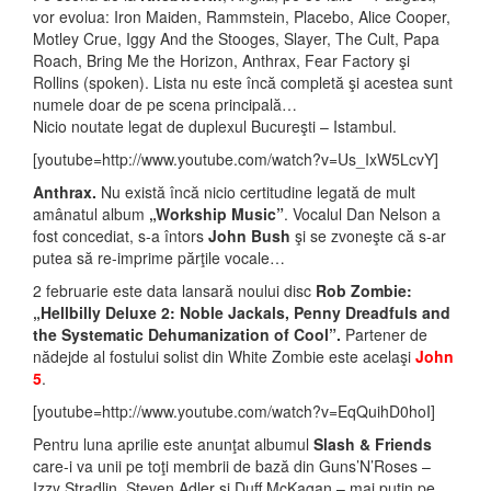
vor evolua: Iron Maiden, Rammstein, Placebo, Alice Cooper,
Motley Crue, Iggy And the Stooges, Slayer, The Cult, Papa
Roach, Bring Me the Horizon, Anthrax, Fear Factory şi
Rollins (spoken). Lista nu este încă completă şi acestea sunt
numele doar de pe scena principală…
Nicio noutate legat de duplexul Bucureşti – Istambul.
[youtube=http://www.youtube.com/watch?v=Us_IxW5LcvY]
Anthrax.
Nu există încă nicio certitudine legată de mult
amânatul album
„Workship Music”
. Vocalul Dan Nelson a
fost concediat, s-a întors
John Bush
şi se zvoneşte că s-ar
putea să re-imprime părţile vocale…
2 februarie este data lansară noului disc
Rob Zombie:
„Hellbilly Deluxe 2: Noble Jackals, Penny Dreadfuls and
the Systematic Dehumanization of Cool”.
Partener de
nădejde al fostului solist din White Zombie este acelaşi
John
5
.
[youtube=http://www.youtube.com/watch?v=EqQuihD0hoI]
Pentru luna aprilie este anunţat albumul
Slash & Friends
care-i va unii pe toţi membrii de bază din Guns’N’Roses –
Izzy Stradlin, Steven Adler şi Duff McKagan – mai puţin pe