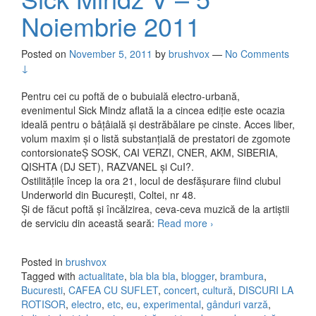
Noiembrie 2011
Posted on
November 5, 2011
by
brushvox
—
No Comments
↓
Pentru cei cu poftă de o bubuială electro-urbană,
evenimentul Sick Mindz aflată la a cincea ediție este ocazia
ideală pentru o bâțâială și destrăbălare pe cinste. Acces liber,
volum maxim și o listă substanțială de prestatori de zgomote
contorsionateȘ SOSK, CAI VERZI, CNER, AKM, SIBERIA,
QISHTA (DJ SET), RAZVANEL și CuI?.
Ostilitățile încep la ora 21, locul de desfășurare fiind clubul
Underworld din București, Coltei, nr 48.
Și de făcut poftă și încălzirea, ceva-ceva muzică de la artiștii
de serviciu din această seară:
Read more
Sick Mindz V – 5
›
Noiembrie 2011
Posted in
brushvox
Tagged with
actualitate
,
bla bla bla
,
blogger
,
brambura
,
Bucuresti
,
CAFEA CU SUFLET
,
concert
,
cultură
,
DISCURI LA
ROTISOR
,
electro
,
etc
,
eu
,
experimental
,
gânduri varză
,