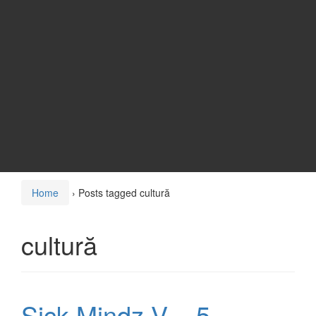
Home
›
Posts tagged cultură
cultură
Sick Mindz V – 5