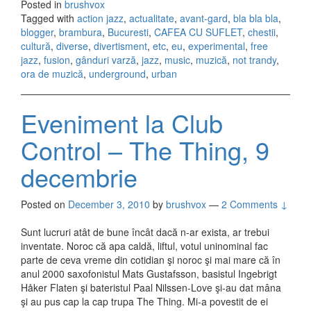
Posted in
brushvox
Tagged with
action jazz
,
actualitate
,
avant-gard
,
bla bla bla
,
blogger
,
brambura
,
Bucuresti
,
CAFEA CU SUFLET
,
chestii
,
cultură
,
diverse
,
divertisment
,
etc
,
eu
,
experimental
,
free
jazz
,
fusion
,
gânduri varză
,
jazz
,
music
,
muzică
,
not trandy
,
ora de muzică
,
underground
,
urban
Eveniment la Club
Control – The Thing, 9
decembrie
Posted on
December 3, 2010
by
brushvox
—
2 Comments ↓
Sunt lucruri atât de bune încât dacă n-ar exista, ar trebui
inventate. Noroc că apa caldă, liftul, votul uninominal fac
parte de ceva vreme din cotidian şi noroc şi mai mare că în
anul 2000 saxofonistul Mats Gustafsson, basistul Ingebrigt
Håker Flaten şi bateristul Paal Nilssen-Love şi-au dat mâna
şi au pus cap la cap trupa The Thing. Mi-a povestit de ei