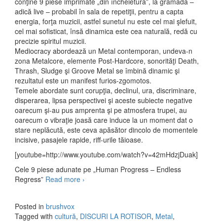
conţine 9 piese imprimate „din încheietură”, la grămadă –
adică live – probabil în sala de repetiţii, pentru a capta
energia, forţa muzicii, astfel sunetul nu este cel mai şlefuit,
cel mai sofisticat, însă dinamica este cea naturală, redă cu
precizie spiritul muzicii.
Mediocracy abordează un Metal contemporan, undeva-n
zona Metalcore, elemente Post-Hardcore, sonorităţi Death,
Thrash, Sludge şi Groove Metal se îmbină dinamic şi
rezultatul este un manifest furios-zgomotos.
Temele abordate sunt corupţia, declinul, ura, discriminare,
disperarea, lipsa perspectivei şi aceste subiecte negative
oarecum şi-au pus amprenta şi pe atmosfera trupei, au
oarecum o vibraţie joasă care induce la un moment dat o
stare neplăcută, este ceva apăsător dincolo de momentele
incisive, pasajele rapide, riff-urile tăioase.
[youtube=http://www.youtube.com/watch?v=42mHdzjDuak]
Cele 9 piese adunate pe „Human Progress – Endless
Regress”
Read more
Mediocracy – Human Progress – Endless
›
Regress (2010)
Posted in
brushvox
Tagged with
cultură
,
DISCURI LA ROTISOR
,
Metal
,