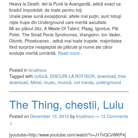
Heavy la Death, del la Punk la Avangardă, adică exact ca
bradul împodobit: de toate pentru toţi.
Unele piese sună excepţional, altele mai puţin, sunt totuşi
nişte trupe din Underground care merită ascultate.
Mi-au plăcut 26z, A Waste Of Talent, Plaag, Ignotus, Pål
Potet, The Small Penis Syndromes, Vrangsinn, Ion Vader,
Glomb, Phoebusnex , adică mai toate trupele, majoritatea
fiind surprize neaşteptat de plăcute şi nume ale căror
evoluţie merită urmărită.
Read more
Holy Fucking
›
ANTIChristmas Volume 3
(2010)
Posted in
brushvox
Tagged with
cultură
,
DISCURI LA ROTISOR
,
download
,
free
download
,
Metal
,
music
,
muzică
,
not trandy
,
underground
The Thing, chestii, Lulu
Posted on
December 10, 2010
by
brushvox
—
12 Comments
↓
[youtube=http://www.youtube.com/watch?v=J1TvQCvWKP4]