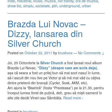
indie
,
industrial
,
music
,
muzică
,
not trandy
,
ora de muzică
,
show biz
,
simplu
,
societate
,
ştiri
,
underground
,
urban
Brazda Lui Novac –
Dizzy, lansarea din
Silver Church
Posted on
October 22, 2011
by
brushvox
—
No Comments ↓
Joi, 20 Octombrie la
Silver Church
a fost lansat noul album
Brazda Lui Novac,
“Dizzy” (despre care am scris deja)
,
așa că seara a fost un prilej bun să mai scot nasul în lume,
să-l ascult din nou live pe Victor și să mă mai văd cu câțiva
dintre prietenii din branșă (Cycler, Sosk, AKM, etc).
Am ajuns la “Biserică” (fosta “Preoteasa”) pe la 21.30, pentru
început lumea timid de puțină, deh, greu să miști oamenii în
alte zile decât Vineri sau Sâmbăta.
Read more
Brazda Lui
›
Novac – Dizzy,
lansarea din
Posted in
brushvox