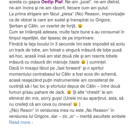
acesta cu gaşca
Oedip Piaf
. Ne-am „jucat”, ne-am distrat,
ne-am încins şi ne-am răcorit, fiecare cum am putut.
La prima strigare am făcut „piesa” (No) Reason, improvizaţie
ca de obicei la care am sudat şi transpirat cu Grigore,
Şerban şi Călin, un cvartet de forţă.
Cum se întâmplă adesea, multe faze bune s-au consumat în
timpul repetiţiei, dar lipsesc de pe imprimare.
Fiindcă la faţa locului în 3 secunde îmi este imposibil să scriu
un track de tobe, am folosit o singură măsură de tobe pusă
ad-hoc, acasă însă am stat două zile şi am rescris tobele
măsură cu măsură din mânuţe (taste
) cuminţel.
Dacă în mixajul făcut pe „fast forward” şi-n spiritul
momentului contrabasul lui Călin a fost scos din schemă,
acasă reaşezând puţin instrumentele am considerat de
cuviinţă să-i fac loc şi efortului depus de Călin – între două
fumuri şi/sau pahare de Jack.
Şi alte “chestii” le-am
eliminat din mix, sorry guys! (Unele mi-au aparţinut, asta, să
nu credeţi că am ceva cu cineva!
)
„(No) Reson” în versiunea mea nu este „No Reason” în
versiunea lui Grigore, dar – zic „io” – merită ascultate ambele
Read more
(No) Reason
›