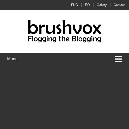
Skip to content
Skip to main menu
ENG
RO
Gallery
Contact
Menu