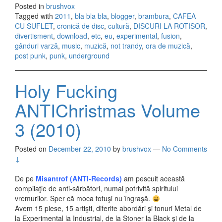
Posted in
brushvox
Tagged with
2011
,
bla bla bla
,
blogger
,
brambura
,
CAFEA
CU SUFLET
,
cronică de disc
,
cultură
,
DISCURI LA ROTISOR
,
divertisment
,
download
,
etc
,
eu
,
experimental
,
fusion
,
gânduri varză
,
music
,
muzică
,
not trandy
,
ora de muzică
,
post punk
,
punk
,
underground
Holy Fucking
ANTIChristmas Volume
3 (2010)
Posted on
December 22, 2010
by
brushvox
—
No Comments
↓
De pe
Misantrof (ANTI-Records)
am pescuit această
compilaţie de anti-sărbători, numai potrivită spiritului
vremurilor. Sper că moca totuşi nu îngraşă.
Avem 15 piese, 15 artişti, diferite abordări şi tonuri Metal de
la Experimental la Industrial, de la Stoner la Black şi de la