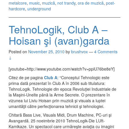
metalcore
,
music
,
muzică
,
not trandy
,
ora de muzică
,
post-
hardcore
,
underground
TehnoLogik, Club A –
Hoisan şi (avan)garda
Posted on
November 25, 2010
by
brushvox
—
4 Comments
↓
[youtube=http://www.youtube.com/watch?v=ppiU76be8eY]
Citez de pe pagina
Club A
: “Conceptul Tehnologic este
prima dată prezentat în Club A în 2006 sub titulatura:
TehnoLogik. Tehnologie din epoca Revoluţiei Industriale de
la Maşini-Unelte până la Arme Secrete. O prezentare în
vizunea lui Liviu Hoisan prin muzică şi visuals a luptei
umanităţii către perfecţionarea tehnicii şi tehnologiei.
Chitară Bass Live, Visuals Midi, Drum Machine, PC-uri şi
Avangardă. 25 noeimbrie 2010 TehnoLogik-Die LUft-
Kamikaze. Un spectacol care urmăreşte aviaţia cu imagini