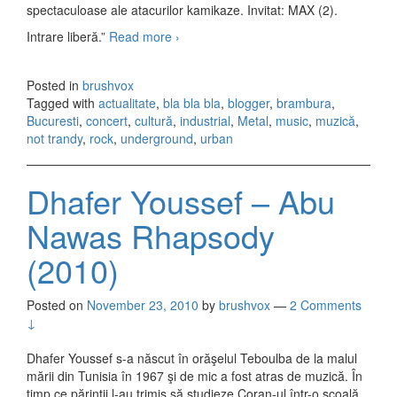
spectaculoase ale atacurilor kamikaze. Invitat: MAX (2).
Intrare liberă.”
Read more
TehnoLogik, Club A – Hoisan şi
›
(avan)garda
Posted in
brushvox
Tagged with
actualitate
,
bla bla bla
,
blogger
,
brambura
,
Bucuresti
,
concert
,
cultură
,
industrial
,
Metal
,
music
,
muzică
,
not trandy
,
rock
,
underground
,
urban
Dhafer Youssef – Abu
Nawas Rhapsody
(2010)
Posted on
November 23, 2010
by
brushvox
—
2 Comments
↓
Dhafer Youssef s-a născut în orăşelul Teboulba de la malul
mării din Tunisia în 1967 şi de mic a fost atras de muzică. În
timp ce părinţii l-au trimis să studieze Coran-ul într-o şcoală