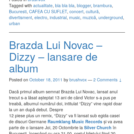
Silver Church
Tagged with
actualitate
,
bla bla bla
,
blogger
,
brambura
,
Bucuresti
,
CAFEA CU SUFLET
,
concert
,
cultură
,
divertisment
,
electro
,
industrial
,
music
,
muzică
,
underground
,
urban
Brazda Lui Novac –
Dizzy – lansare de
album
Posted on
October 18, 2011
by
brushvox
—
2 Comments ↓
Dacă primul album semnat Brazda Lui Novac, lansat anul
trecut s-a lăsat așteptat 13 ani de când Victor s-a pus pe
treabă, albumul numărul doi, intitulat “Dizzy” vine rapid doar
la un an după debut. Despre
12 piese plus un remix, “Dizzy” va fi lansat sub egida casei
de discuri Germane
Raumklang Music Records
și va avea
parte de o lansare Joi, 20 Octombrie la
Silver Church
în
București, începând cu ora 21.00, prețul biletului fiind 20