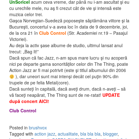
UnSoricel
acum ceva vreme, dar până nu i-am ascultat şi eu
cu urechile mele, nu aş fi crezut cât de vie şi intensă este
muzica celor trei.
Gaşca Norvegian-Suedeză poposeşte săptămâna viitore şi la
Bucureşti, concertul v-a avea loc în data de 9 decembrie, joi,
de la ora 21 în
Club Control
(Str. Academiei nr.19 – Pasajul
Victoriei).
Au deja la activ şase albume de studio, ultimul lansat anul
trecut: „Bag It!”
Dacă spun că fac Jazz, n-am spus mare lucru şi nu acoperă
nici pe departe gama sonorităţilor celor din The Thing, poate
Action Jazz ar fi mai potrivit (este şi titlul albumului din 2006
), dar uneori sunt mai intenşi decât cel puţin 90% din
trupele de pe felia Metal(core).
Dacă sunteţi în capitală, dacă aveţi drum, dacă n-aveţi – să
vă faceţi neapărat, The Thing sunt de ne-ratat!
UPDATE
după concert AICI!
Club Control
Posted in
brushvox
Tagged with
action jazz
,
actualitate
,
bla bla bla
,
blogger
,