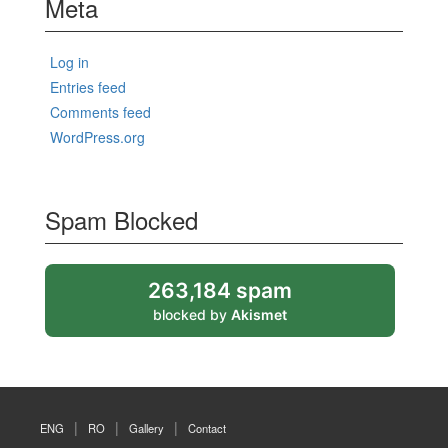
Meta
Log in
Entries feed
Comments feed
WordPress.org
Spam Blocked
263,184 spam
blocked by
Akismet
ENG
RO
Gallery
Contact