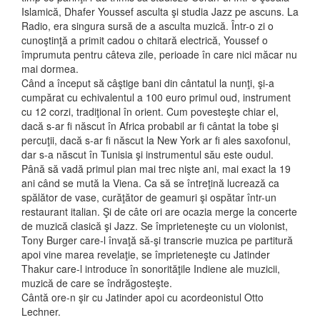
Islamică, Dhafer Youssef asculta şi studia Jazz pe ascuns. La
Radio, era singura sursă de a asculta muzică. Într-o zi o
cunoştinţă a primit cadou o chitară electrică, Youssef o
împrumuta pentru câteva zile, perioade în care nici măcar nu
mai dormea.
Când a început să câştige bani din cântatul la nunţi, şi-a
cumpărat cu echivalentul a 100 euro primul oud, instrument
cu 12 corzi, tradiţional în orient. Cum povesteşte chiar el,
dacă s-ar fi născut în Africa probabil ar fi cântat la tobe şi
percuţii, dacă s-ar fi născut la New York ar fi ales saxofonul,
dar s-a născut în Tunisia şi instrumentul său este oudul.
Până să vadă primul pian mai trec nişte ani, mai exact la 19
ani când se mută la Viena. Ca să se întreţină lucrează ca
spălător de vase, curăţător de geamuri şi ospătar într-un
restaurant italian. Şi de câte ori are ocazia merge la concerte
de muzică clasică şi Jazz. Se împrieteneşte cu un violonist,
Tony Burger care-l învaţă să-şi transcrie muzica pe partitură
apoi vine marea revelaţie, se împrieteneşte cu Jatinder
Thakur care-l introduce în sonorităţile Indiene ale muzicii,
muzică de care se îndrăgosteşte.
Cântă ore-n şir cu Jatinder apoi cu acordeonistul Otto
Lechner.