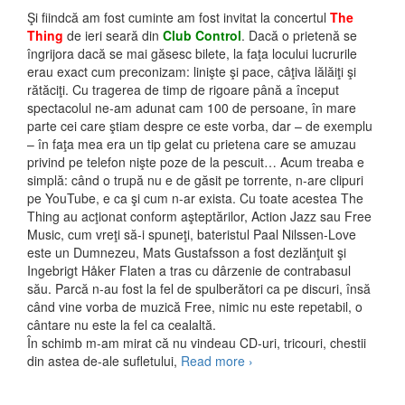
Şi fiindcă am fost cuminte am fost invitat la concertul
The
Thing
de ieri seară din
Club Control
. Dacă o prietenă se
îngrijora dacă se mai găsesc bilete, la faţa locului lucrurile
erau exact cum preconizam: linişte şi pace, câţiva lălăiţi şi
rătăciţi. Cu tragerea de timp de rigoare până a început
spectacolul ne-am adunat cam 100 de persoane, în mare
parte cei care ştiam despre ce este vorba, dar – de exemplu
– în faţa mea era un tip gelat cu prietena care se amuzau
privind pe telefon nişte poze de la pescuit… Acum treaba e
simplă: când o trupă nu e de găsit pe torrente, n-are clipuri
pe YouTube, e ca şi cum n-ar exista. Cu toate acestea The
Thing au acţionat conform aşteptărilor, Action Jazz sau Free
Music, cum vreţi să-i spuneţi, bateristul Paal Nilssen-Love
este un Dumnezeu, Mats Gustafsson a fost dezlănţuit şi
Ingebrigt Håker Flaten a tras cu dârzenie de contrabasul
său. Parcă n-au fost la fel de spulberători ca pe discuri, însă
când vine vorba de muzică Free, nimic nu este repetabil, o
cântare nu este la fel ca cealaltă.
În schimb m-am mirat că nu vindeau CD-uri, tricouri, chestii
din astea de-ale sufletului,
Read more
The Thing, chestii, Lulu
›