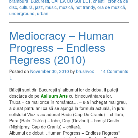
brambura
,
Bucuresti
,
CAFEA CU SUFLET
,
chestii
,
cronică de
disc
,
cultură
,
jazz
,
music
,
muzică
,
not trandy
,
ora de muzică
,
underground
,
urban
Mediocracy – Human
Progress – Endless
Regress (2010)
Posted on
November 30, 2010
by
brushvox
—
14 Comments
↓
Băieţii sunt din Bucureşti şi albumul lor de debut îl puteţi
descărca de pe
Asiluum Arts
cu binecuvântarea lor.
Trupa – ca mai orice în românica… – s-a închegat mai greu,
a durat patru ani ca să se ajungă la formula actuală, în jurul
solistului Viez s-au adunat Radu (Cap De Craniu) – chitară,
Para (Rain District) – tobe, Dop (Deviant) – bas şi Costin
(Nightpray, Cap de Craniu) – chitară.
Albumul de debut, „Human Progress – Endless Regress”