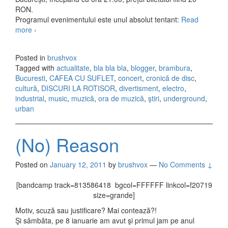
RON.
Programul evenimentului este unul absolut tentant:
Read
more
Brazda Lui Novac – Dizzy – lansare de album
›
Posted in
brushvox
Tagged with
actualitate
,
bla bla bla
,
blogger
,
brambura
,
Bucuresti
,
CAFEA CU SUFLET
,
concert
,
cronică de disc
,
cultură
,
DISCURI LA ROTISOR
,
divertisment
,
electro
,
industrial
,
music
,
muzică
,
ora de muzică
,
ştiri
,
underground
,
urban
(No) Reason
Posted on
January 12, 2011
by
brushvox
—
No Comments ↓
[bandcamp track=813586418 bgcol=FFFFFF linkcol=f20719
size=grande]
Motiv, scuză sau justificare? Mai contează?!
Şi sâmbăta, pe 8 ianuarie am avut şi primul jam pe anul