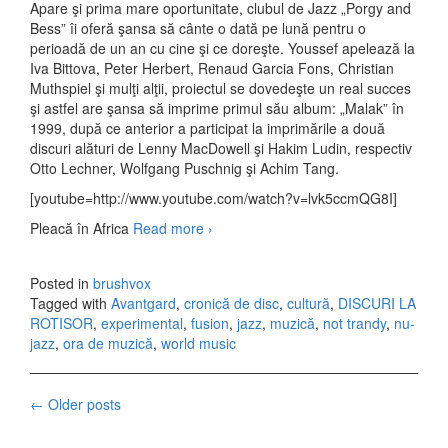
Apare şi prima mare oportunitate, clubul de Jazz „Porgy and
Bess” îi oferă şansa să cânte o dată pe lună pentru o
perioadă de un an cu cine şi ce doreşte. Youssef apelează la
Iva Bittova, Peter Herbert, Renaud Garcia Fons, Christian
Muthspiel şi mulţi alţii, proiectul se dovedeşte un real succes
şi astfel are şansa să imprime primul său album: „Malak” în
1999, după ce anterior a participat la imprimările a două
discuri alături de Lenny MacDowell şi Hakim Ludin, respectiv
Otto Lechner, Wolfgang Puschnig şi Achim Tang.
[youtube=http://www.youtube.com/watch?v=lvk5ccmQG8I]
Pleacă în Africa
Read more
Dhafer Youssef – Abu Nawas
›
Rhapsody (2010)
Posted in
brushvox
Tagged with
Avantgard
,
cronică de disc
,
cultură
,
DISCURI LA
ROTISOR
,
experimental
,
fusion
,
jazz
,
muzică
,
not trandy
,
nu-
jazz
,
ora de muzică
,
world music
←
Older posts
Posts navigation