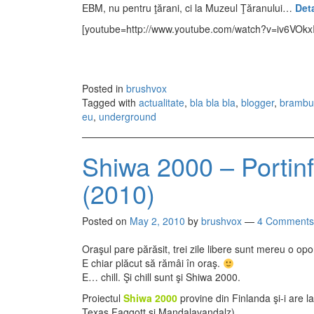
EBM, nu pentru ţărani, ci la Muzeul Ţăranului…
Deta
[youtube=http://www.youtube.com/watch?v=iv6VOkx
Posted in
brushvox
Tagged with
actualitate
,
bla bla bla
,
blogger
,
brambu
eu
,
underground
Shiwa 2000 – Portinfa
(2010)
Posted on
May 2, 2010
by
brushvox
—
4 Comments
Oraşul pare părăsit, trei zile libere sunt mereu o opo
E chiar plăcut să rămâi în oraş.
E… chill. Şi chill sunt şi Shiwa 2000.
Proiectul
Shiwa 2000
provine din Finlanda şi-i are l
Texas Faggott şi Mandalavandalz).