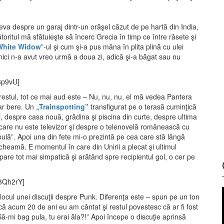
va despre un garaj dintr-un orăşel căzut de pe hartă din India,
oritul mă sfătuieşte să încerc Grecia în timp ce între râsete şi
White Widow
”-ul şi cum şi-a pus mâna în plita plină cu ulei
– nici n-a avut vreo urmă a doua zi, adică şi-a băgat sau nu
3p9vU]
estul, tot ce mai aud este – Nu, nu, nu, el mă vedea Pantera
iar bere. Un
„Trainspotting”
transfigurat pe o terasă cuminţică
 despre casa nouă, grădina şi piscina din curte, despre ultima
care nu este televizor şi despre o telenovelă românească cu
„pulă”. Apoi una din fete mi-o prezintă pe cea care stă lângă
cheamă. E momentul în care din Unirii a plecat şi ultimul
pare tot mai simpatică şi arătând spre recipientul gol, o cer pe
3Qh2rY]
ijlocul unei discuţii despre Punk. Diferenţa este – spun pe un ton
ă acum 20 de ani eu am cântat şi restul povestesc că ar fi fost
Să-mi bag pula, tu erai ăla?!” Apoi începe o discuţie aprinsă