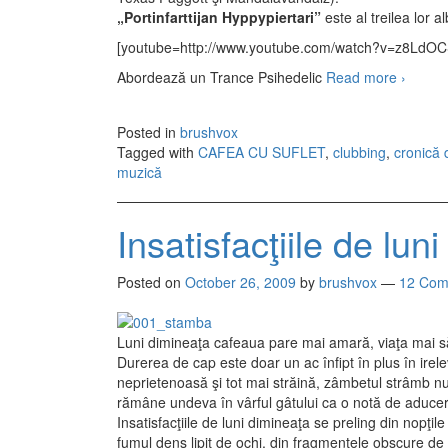
„Portinfarttijan Hyppypiertari”
este al treilea lor a
[youtube=http://www.youtube.com/watch?v=z8LdO
Abordează un Trance Psihedelic
Read more
Shiwa 2
›
Posted in
brushvox
Tagged with
CAFEA CU SUFLET
,
clubbing
,
cronică 
muzică
Insatisfacţiile de luni
Posted on
October 26, 2009
by
brushvox
—
12 Com
Luni dimineaţa cafeaua pare mai amară, viaţa mai săra
Durerea de cap este doar un ac înfipt în plus în irelev
neprietenoasă şi tot mai străină, zâmbetul strâmb nu
rămâne undeva în vârful gâtului ca o notă de aduce
Insatisfacţiile de luni dimineaţa se preling din nopţi
fumul dens lipit de ochi, din fragmentele obscure de