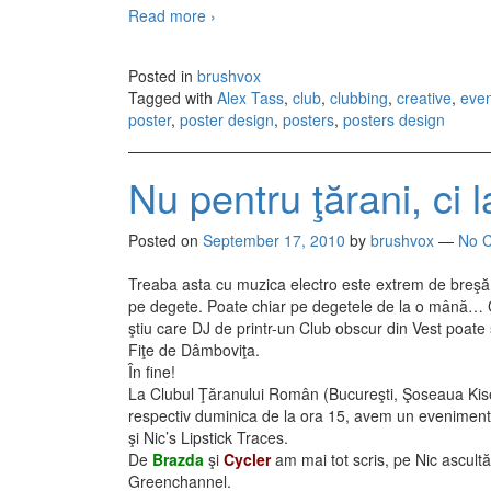
Read more
13 creative poster designs from Alex Ta
›
Posted in
brushvox
Tagged with
Alex Tass
,
club
,
clubbing
,
creative
,
even
poster
,
poster design
,
posters
,
posters design
Nu pentru ţărani, ci 
Posted on
September 17, 2010
by
brushvox
—
No 
Treaba asta cu muzica electro este extrem de breşă, 
pe degete. Poate chiar pe degetele de la o mână… Ce
ştiu care DJ de printr-un Club obscur din Vest poate
Fiţe de Dâmboviţa.
În fine!
La Clubul Ţăranului Român (Bucureşti, Şoseaua Kise
respectiv duminica de la ora 15, avem un eveniment 
şi Nic’s Lipstick Traces.
De
Brazda
şi
Cycler
am mai tot scris, pe Nic ascultă
Greenchannel.