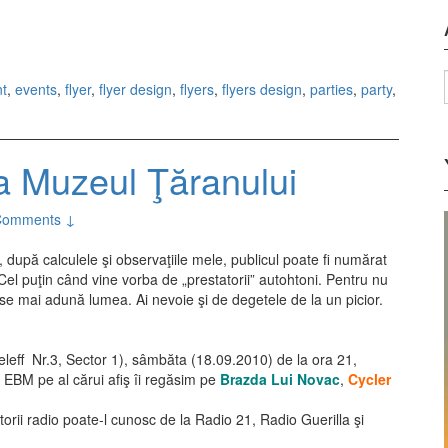
ss
t
,
events
,
flyer
,
flyer design
,
flyers
,
flyers design
,
parties
,
party
,
la Muzeul Ţăranului
Comments ↓
după calculele şi observaţiile mele, publicul poate fi numărat
l puţin când vine vorba de „prestatorii” autohtoni. Pentru nu
 se mai adună lumea. Ai nevoie şi de degetele de la un picior.
leff Nr.3, Sector 1), sâmbăta (18.09.2010) de la ora 21,
EBM pe al cărui afiş îi regăsim pe
Brazda Lui Novac
,
Cycler
torii radio poate-l cunosc de la Radio 21, Radio Guerilla şi