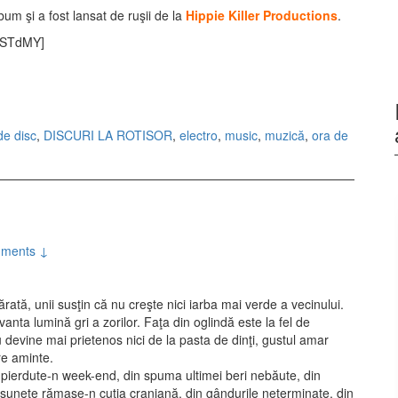
lbum şi a fost lansat de ruşii de la
Hippie Killer Productions
.
CSTdMY]
000 – Portinfarttijan Hyppypiertari (2010)
de disc
,
DISCURI LA ROTISOR
,
electro
,
music
,
muzică
,
ora de
ments ↓
tă, unii susţin că nu creşte nici iarba mai verde a vecinului.
anta lumină gri a zorilor. Faţa din oglindă este la fel de
 devine mai prietenos nici de la pasta de dinţi, gustul amar
re aminte.
le pierdute-n week-end, din spuma ultimei beri nebăute, din
 sunete rămase-n cutia craniană, din gândurile neterminate, din