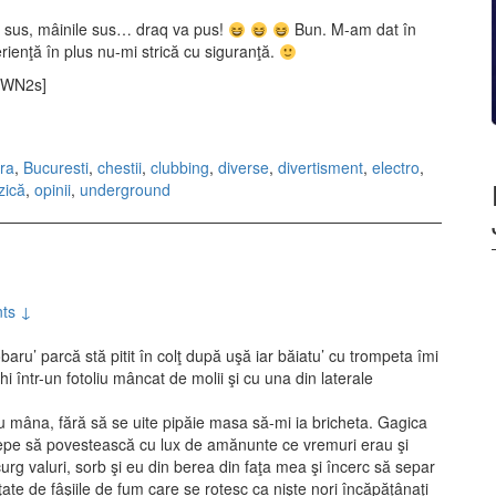
 sus, mâinile sus… draq va pus!
Bun. M-am dat în
enţă în plus nu-mi strică cu siguranţă.
VWN2s]
ra
,
Bucuresti
,
chestii
,
clubbing
,
diverse
,
divertisment
,
electro
,
zică
,
opinii
,
underground
ts ↓
aru’ parcă stă pitit în colţ după uşă iar băiatu’ cu trompeta îmi
 într-un fotoliu mâncat de molii şi cu una din laterale
cu mâna, fără să se uite pipăie masa să-mi ia bricheta. Gagica
ncepe să povestească cu lux de amănunte ce vremuri erau şi
rg valuri, sorb şi eu din berea din faţa mea şi încerc să separ
te de fâşiile de fum care se rotesc ca nişte nori încăpăţânaţi