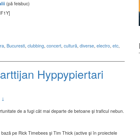
lii
(pă feisbuc)
IF1Y]
ra
,
Bucuresti
,
clubbing
,
concert
,
cultură
,
diverse
,
electro
,
etc
,
rttijan Hyppypiertari
 ↓
rtunitate de a fugi cât mai departe de betoane şi traficul nebun.
a bază pe Rick Timebees şi Tim Thick (active şi în proiectele