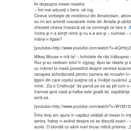
fix deasupra mesei noastre.
– Îmi mai aduceţi o bere, vă rog.
Cineva vorbeşte de revelionul din Amsterdam, altcine
eu mi-am amintit rusoaicele mele din Antalia şi sărbăt
chicoteli cineva încearcă să ne convingă ce tare e „
încins şi n-a simţit nimic şi nu s-a ars şi – culmea! 
mâna-n tigaie?
[youtube=http://www.youtube.com/watch?v=kQrHcy
Mikey Mouse e mă-ta! – hohotele de râs înăbuşesc r
Roz şi eu vedeam totul în zigzag. Apoi iar râsete şi 
cu mămici la masă povestind despre venirea soacrei,
canapea achiziţionată pentru camera de musafiri în 
ţigani din care copilul susţine că a învăţat cuvântul 
mine: „Ea e Cristinuţa” de parcă pe ea aş ştii cum o 
tramvai spre casă şi halba este goală iar, ospătăriţa 
soră-sa.
[youtube=http://www.youtube.com/watch?v=W1M13
Între timp am ajuns în capătul celălalt al mesei în m
serios, habar n-având despre ce se discută exact – c
acolo. O blondă cu sânii mari brusc ridică privirea: „