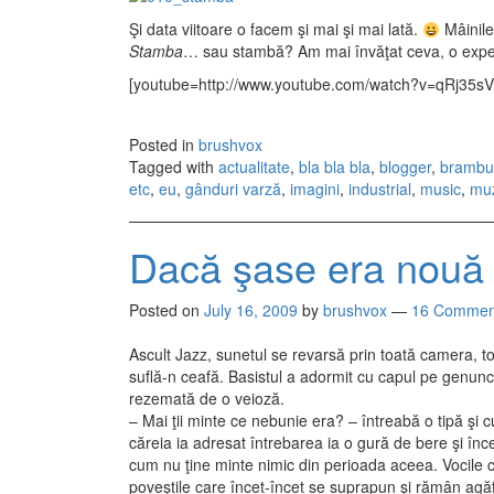
Şi data viitoare o facem şi mai şi mai lată.
Mâinile
Stamba
… sau stambă? Am mai învăţat ceva, o experi
[youtube=http://www.youtube.com/watch?v=qRj35s
Posted in
brushvox
Tagged with
actualitate
,
bla bla bla
,
blogger
,
brambu
etc
,
eu
,
gânduri varză
,
imagini
,
industrial
,
music
,
mu
Dacă şase era nouă
Posted on
July 16, 2009
by
brushvox
—
16 Commen
Ascult Jazz, sunetul se revarsă prin toată camera, tob
suflă-n ceafă. Basistul a adormit cu capul pe genunchi
rezemată de o veioză.
– Mai ţii minte ce nebunie era? – întreabă o tipă şi 
căreia ia adresat întrebarea ia o gură de bere şi î
cum nu ţine minte nimic din perioada aceea. Vocile cu
poveştile care încet-încet se suprapun şi rămân agăţa