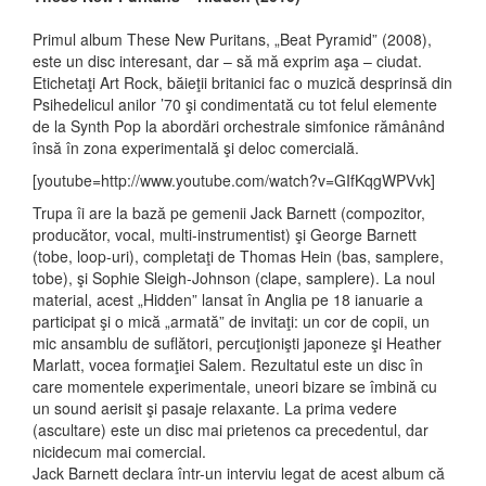
Primul album These New Puritans, „Beat Pyramid” (2008),
este un disc interesant, dar – să mă exprim aşa – ciudat.
Etichetaţi Art Rock, băieţii britanici fac o muzică desprinsă din
Psihedelicul anilor ’70 şi condimentată cu tot felul elemente
de la Synth Pop la abordări orchestrale simfonice rămânând
însă în zona experimentală şi deloc comercială.
[youtube=http://www.youtube.com/watch?v=GIfKqgWPVvk]
Trupa îi are la bază pe gemenii Jack Barnett (compozitor,
producător, vocal, multi-instrumentist) şi George Barnett
(tobe, loop-uri), completaţi de Thomas Hein (bas, samplere,
tobe), şi Sophie Sleigh-Johnson (clape, samplere). La noul
material, acest „Hidden” lansat în Anglia pe 18 ianuarie a
participat şi o mică „armată” de invitaţi: un cor de copii, un
mic ansamblu de suflători, percuţionişti japoneze şi Heather
Marlatt, vocea formaţiei Salem. Rezultatul este un disc în
care momentele experimentale, uneori bizare se îmbină cu
un sound aerisit şi pasaje relaxante. La prima vedere
(ascultare) este un disc mai prietenos ca precedentul, dar
nicidecum mai comercial.
Jack Barnett declara într-un interviu legat de acest album că