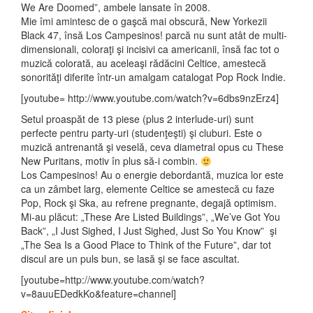
We Are Doomed”, ambele lansate în 2008.
Mie îmi amintesc de o gaşcă mai obscură, New Yorkezii
Black 47, însă Los Campesinos! parcă nu sunt atât de multi-
dimensionali, coloraţi şi incisivi ca americanii, însă fac tot o
muzică colorată, au aceleaşi rădăcini Celtice, amestecă
sonorităţi diferite într-un amalgam catalogat Pop Rock Indie.
[youtube= http://www.youtube.com/watch?v=6dbs9nzErz4]
Setul proaspăt de 13 piese (plus 2 interlude-uri) sunt
perfecte pentru party-uri (studenţeşti) şi cluburi. Este o
muzică antrenantă şi veselă, ceva diametral opus cu These
New Puritans, motiv în plus să-i combin.
Los Campesinos! Au o energie debordantă, muzica lor este
ca un zâmbet larg, elemente Celtice se amestecă cu faze
Pop, Rock şi Ska, au refrene pregnante, degajă optimism.
Mi-au plăcut: „These Are Listed Buildings”, „We’ve Got You
Back”, „I Just Sighed, I Just Sighed, Just So You Know” şi
„The Sea Is a Good Place to Think of the Future”, dar tot
discul are un puls bun, se lasă şi se face ascultat.
[youtube=http://www.youtube.com/watch?
v=8auuEDedkKo&feature=channel]