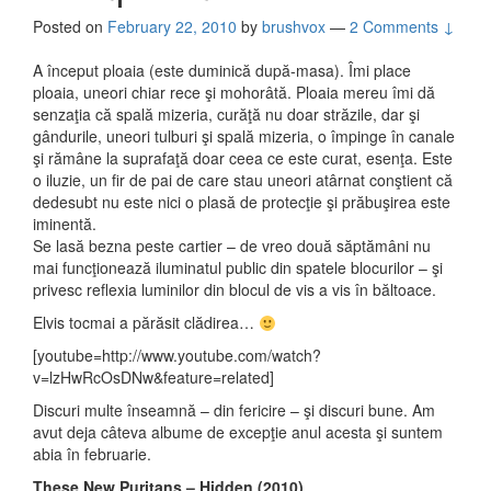
Posted on
February 22, 2010
by
brushvox
—
2 Comments ↓
A început ploaia (este duminică după-masa). Îmi place
ploaia, uneori chiar rece şi mohorâtă. Ploaia mereu îmi dă
senzaţia că spală mizeria, curăţă nu doar străzile, dar şi
gândurile, uneori tulburi şi spală mizeria, o împinge în canale
şi rămâne la suprafaţă doar ceea ce este curat, esenţa. Este
o iluzie, un fir de pai de care stau uneori atârnat conştient că
dedesubt nu este nici o plasă de protecţie şi prăbuşirea este
iminentă.
Se lasă bezna peste cartier – de vreo două săptămâni nu
mai funcţionează iluminatul public din spatele blocurilor – şi
privesc reflexia luminilor din blocul de vis a vis în băltoace.
Elvis tocmai a părăsit clădirea…
[youtube=http://www.youtube.com/watch?
v=lzHwRcOsDNw&feature=related]
Discuri multe înseamnă – din fericire – şi discuri bune. Am
avut deja câteva albume de excepţie anul acesta şi suntem
abia în februarie.
These New Puritans – Hidden (2010)