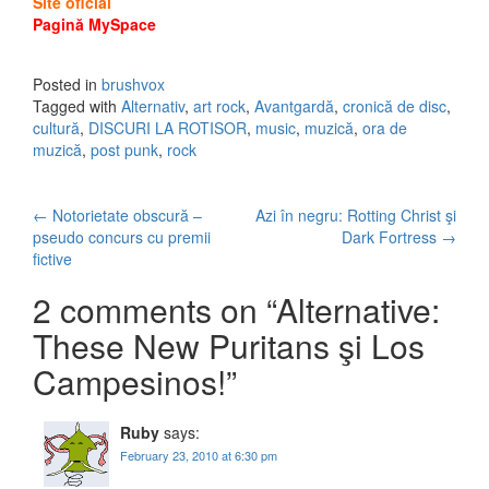
Site oficial
Pagină MySpace
Posted in
brushvox
Tagged with
Alternativ
,
art rock
,
Avantgardă
,
cronică de disc
,
cultură
,
DISCURI LA ROTISOR
,
music
,
muzică
,
ora de
muzică
,
post punk
,
rock
←
Notorietate obscură –
Azi în negru: Rotting Christ şi
Post navigation
pseudo concurs cu premii
Dark Fortress
→
fictive
2 comments on “
Alternative:
These New Puritans şi Los
Campesinos!
”
Ruby
says:
February 23, 2010 at 6:30 pm