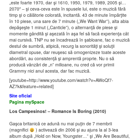
„este foarte 1970, dar şi 1610, 1950, 1979, 1989, 2005 şi…
2070″ – şi ceva-ceva este în spusele lui, este o muzică fără
timp şi o călătorie colorată, incitantă. 43 de minute împărţite
în 10 piese, una sare de 7 minute („We Want War”), alta abia
depăşeşte 1 minut („Canticle”), o alternanţă de piese şi
momente gândită şi aşezată în aşa fel să facă experienţa cât
mai cursivă. TNP nu se încadrează în şabloane, fac o muzică
destul de sumbră, atipică, recurg la sonorităţi şi soluţii
diametral opuse, dar reuşesc să omogenizeze toate aceste
abordări, au consistenţă şi amprentă proprie. Nu o să
producă vânzări de „n” milioane, nu cred că vor primii
Grammy nici anul acesta, dar fac muzică.
[youtube=http://www.youtube.com/watch?v=AWoQf7-
AZ7k&feature=related]
Site oficial
Pagina mySpace
Los Campesinos! – Romance Is Boring (2010)
Gaşca britanică ce adună nu mai puţin de 7 membrii
(magnifici
) activează din 2006 şi au ajuns la al 3-lea
album după „Hold on Now, Youngster…” şi „We Are Beautiful,