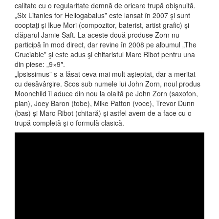
calitate cu o regularitate demnă de oricare trupă obişnuită.
„Six Litanies for Heliogabalus” este lansat în 2007 şi sunt
cooptaţi şi Ikue Mori (compozitor, baterist, artist grafic) şi
clăparul Jamie Saft. La aceste două produse Zorn nu
participă în mod direct, dar revine în 2008 pe albumul „The
Cruciable” şi este adus şi chitaristul Marc Ribot pentru una
din piese: „9×9″.
„Ipsissimus” s-a lăsat ceva mai mult aşteptat, dar a meritat
cu desăvârşire. Scos sub numele lui John Zorn, noul produs
Moonchild îi aduce din nou la olaltă pe John Zorn (saxofon,
pian), Joey Baron (tobe), Mike Patton (voce), Trevor Dunn
(bas) şi Marc Ribot (chitară) şi astfel avem de a face cu o
trupă completă şi o formulă clasică.