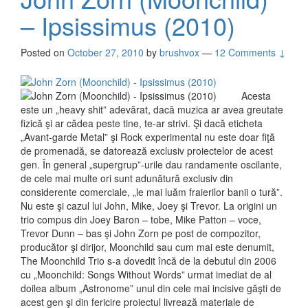
– Ipsissimus (2010)
Posted on
October 27, 2010
by
brushvox
—
12 Comments ↓
Acesta
este un „heavy shit” adevărat, dacă muzica ar avea greutate
fizică şi ar cădea peste tine, te-ar strivi. Şi dacă eticheta
„Avant-garde Metal” şi Rock experimental nu este doar fiţă
de promenadă, se datorează exclusiv proiectelor de acest
gen. În general „supergrup”-urile dau randamente oscilante,
de cele mai multe ori sunt adunătură exclusiv din
considerente comerciale, „le mai luăm fraierilor banii o tură”.
Nu este şi cazul lui John, Mike, Joey şi Trevor. La origini un
trio compus din Joey Baron – tobe, Mike Patton – voce,
Trevor Dunn – bas şi John Zorn pe post de compozitor,
producător şi dirijor, Moonchild sau cum mai este denumit,
The Moonchild Trio s-a dovedit încă de la debutul din 2006
cu „Moonchild: Songs Without Words” urmat imediat de al
doilea album „Astronome” unul din cele mai incisive găşti de
acest gen şi din fericire proiectul livrează materiale de