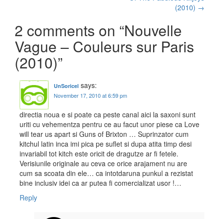
(2010)
→
2 comments on “
Nouvelle
Vague – Couleurs sur Paris
(2010)
”
says:
UnSoricel
November 17, 2010 at 6:59 pm
directia noua e si poate ca peste canal aici la saxoni sunt
uriti cu vehementza pentru ce au facut unor piese ca Love
will tear us apart si Guns of Brixton … Suprinzator cum
kitchul latin inca imi pica pe suflet si dupa atita timp desi
invariabil tot kitch este oricit de dragutze ar fi fetele.
Verisiunile originale au ceva ce orice arajament nu are
cum sa scoata din ele… ca intotdaruna punkul a rezistat
bine inclusiv idei ca ar putea fi comercializat usor !…
Reply