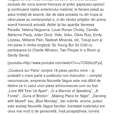
exclusiv din zona scenei franceze al anilor şaptezeci-optzeci
şi continuând reţeta anteriorului material, la fiecare piesă au
adus invitaţi de seamă, dar de data aceasta nu din trupa al
cărei piese au reinterpretat-o, ci din rândul artiştilor din prima
scenă franceză actuală. Astfel îşi fac apariţia Vanessa
Paradis, Helena Noguerra, Louis-Ronan Choisy, Camille,
Adrienne Pauly, Julien Doré, Yelle, Soko, Olivia Ruiz, Emily
Loizeau, Mélanie Pain, Nadeah Miranda, etc. Totuşi sunt şi
trei piese
în limba engleză: So Young But So Cold cu
participarea lui Charlie Winston, Two People In a Room şi
Sandy Sandy.
[youtube=http://www.youtube.com/watch?v=u7OS30c2Fys]
„Couleurs sur Paris” conţine 18 piese pentru mine – şi
probabil o mare parte a publicului non-francofon – complet
necunoscute, amprenta Nouvelle Vague este mai dificil de
distins ca în cazul unor piese arhicunoscute cum au fost
„Love Will Tear Us Apart”, „In a Manner of Speaking”, „A
Forest”, „Guns of Brixton”, „Making Plans for Nigel”, „Dancing
with Myself” sau „Blue Monday”, dar culorile, aroma, pulsul
este acelaşi Nouvelle Vague familiar. Inevitabil materialul are
ceva mai mult iz de şansonetă, însă prospeţimea, lumina