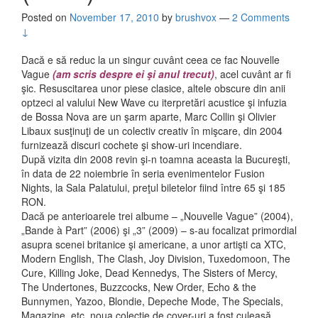
Posted on
November 17, 2010
by
brushvox
—
2 Comments
↓
Dacă e să reduc la un singur cuvânt ceea ce fac Nouvelle
Vague
(am scris despre ei şi anul trecut)
, acel cuvânt ar fi
şic. Resuscitarea unor piese clasice, altele obscure din anii
optzeci al valului New Wave cu iterpretări acustice şi infuzia
de Bossa Nova are un şarm aparte, Marc Collin şi Olivier
Libaux susţinuţi de un colectiv creativ în mişcare, din 2004
furnizează discuri cochete şi show-uri incendiare.
După vizita din 2008 revin şi-n toamna aceasta la Bucureşti,
în data de 22 noiembrie în seria evenimentelor Fusion
Nights, la Sala Palatului, preţul biletelor fiind între 65 şi 185
RON.
Dacă pe anterioarele trei albume – „Nouvelle Vague” (2004),
„Bande à Part” (2006) şi „3” (2009) – s-au focalizat primordial
asupra scenei britanice şi americane, a unor artişti ca XTC,
Modern English, The Clash, Joy Division, Tuxedomoon, The
Cure, Killing Joke, Dead Kennedys, The Sisters of Mercy,
The Undertones, Buzzcocks, New Order, Echo & the
Bunnymen, Yazoo, Blondie, Depeche Mode, The Specials,
Magazine, etc, noua colecţie de cover-uri a fost culeasă