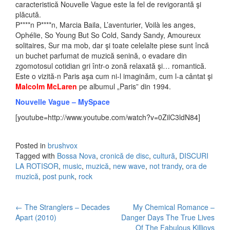
caracteristică Nouvelle Vague este la fel de revigorantă şi
plăcută.
P****n P****n, Marcia Baila, L’aventurier, Voilà les anges,
Ophélie, So Young But So Cold, Sandy Sandy, Amoureux
solitaires, Sur ma mob, dar şi toate celelalte piese sunt încă
un buchet parfumat de muzică senină, o evadare din
zgomotosul cotidian gri într-o zonă relaxată şi… romantică.
Este o vizită-n Paris aşa cum ni-l imaginăm, cum l-a cântat şi
Malcolm McLaren
pe albumul „Paris” din 1994.
Nouvelle Vague – MySpace
[youtube=http://www.youtube.com/watch?v=0ZilC3ldN84]
Posted in
brushvox
Tagged with
Bossa Nova
,
cronică de disc
,
cultură
,
DISCURI
LA ROTISOR
,
music
,
muzică
,
new wave
,
not trandy
,
ora de
muzică
,
post punk
,
rock
←
The Stranglers – Decades
My Chemical Romance –
Post navigation
Apart (2010)
Danger Days The True Lives
Of The Fabulous Killjoys