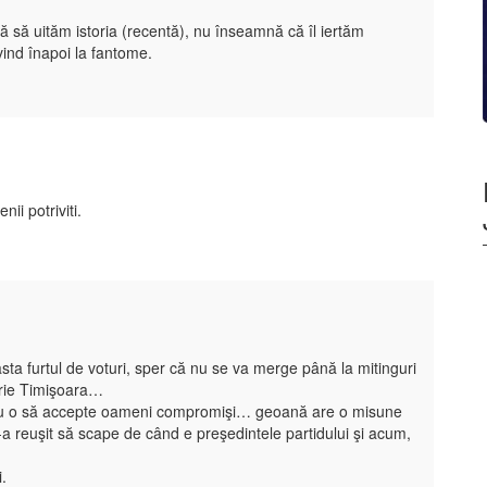
ă să uităm istoria (recentă), nu înseamnă că îl iertăm
vind înapoi la fantome.
i potriviti.
ta furtul de voturi, sper că nu se va merge până la mitinguri
brie Timişoara…
scu o să accepte oameni compromişi… geoană are o misune
-a reuşit să scape de când e preşedintele partidului şi acum,
i.