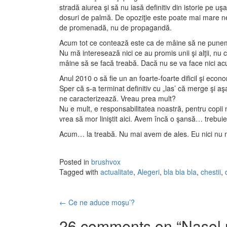
stradă aiurea şi să nu iasă definitiv din istorie pe uş
dosuri de palmă. De opoziţie este poate mai mare ne
de promenadă, nu de propagandă.
Acum tot ce contează este ca de mâine să ne punem pe
Nu mă interesează nici ce au promis unii şi alţii, nu
mâine să se facă treabă. Dacă nu se va face nici ac
Anul 2010 o să fie un an foarte-foarte dificil şi econom
Sper că s-a terminat definitiv cu „las’ că merge şi aşa
ne caracterizează. Vreau prea mult?
Nu e mult, e responsabilitatea noastră, pentru copii no
vrea să mor liniştit aici. Avem încă o şansă… trebuie
Acum… la treabă. Nu mai avem de ales. Eu nici nu 
Posted in
brushvox
Tagged with
actualitate
,
Alegeri
,
bla bla bla
,
chestii
,
←
Ce ne aduce moşu’?
Post navigation
26 comments on “
Nasol 