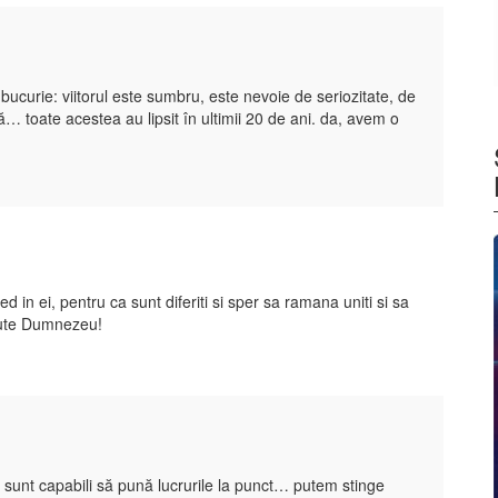
ucurie: viitorul este sumbru, este nevoie de seriozitate, de
toate acestea au lipsit în ultimii 20 de ani. da, avem o
d in ei, pentru ca sunt diferiti si sper sa ramana uniti si sa
jute Dumnezeu!
u sunt capabili să pună lucrurile la punct… putem stinge