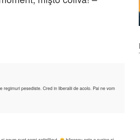
le regimuri pesediste. Cred in liberalii de acolo. Pai ne vom
 şi acum sunt semi-satisfăcut.
băsescu este o ruşine şi