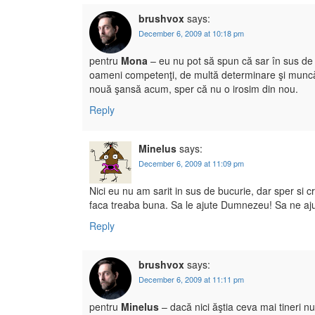
brushvox
says:
December 6, 2009 at 10:18 pm
pentru
Mona
– eu nu pot să spun că sar în sus de b
oameni competenţi, de multă determinare şi muncă… 
nouă şansă acum, sper că nu o irosim din nou.
Reply
Minelus
says:
December 6, 2009 at 11:09 pm
Nici eu nu am sarit in sus de bucurie, dar sper si cre
faca treaba buna. Sa le ajute Dumnezeu! Sa ne a
Reply
brushvox
says:
December 6, 2009 at 11:11 pm
pentru
Minelus
– dacă nici ăştia ceva mai tineri n