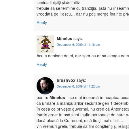
lumina liniştiţi şi definitiv.
trebuie să se termine cu tranziţia, asta nu înseamn
vreodată pe iliescu… dar nu poţi merge înainte pri
Reply
Minelus
says:
December 6, 2009 at 11:16 pm
Acum depinde de ei, dar sper ca or sa aleaga oameni
Reply
brushvox
says:
December 6, 2009 at 11:22 pm
pentru
Minelus
– se mai încearcă în noaptea aceas
ca urmare a manipulărilor securiste gen 1 decem
în ceea ce priveşte guvernul, nu cred că Antone
foarte grea: în psd sunt multe personaje de care n
dacă pleacă la Cotroceni, o să fie şi mai dificil…
vin vremuri grele. trebuie să fim conştienţi şi realişt