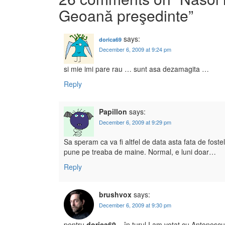
Geoană preşedinte
”
says:
dorica69
December 6, 2009 at 9:24 pm
si mie imi pare rau … sunt asa dezamagita …
Reply
Papillon
says:
December 6, 2009 at 9:29 pm
Sa speram ca va fi altfel de data asta fata de foste
pune pe treaba de maine. Normal, e luni doar…
Reply
brushvox
says:
December 6, 2009 at 9:30 pm
pentru
dorica69
– în turul I am votat cu Antonescu