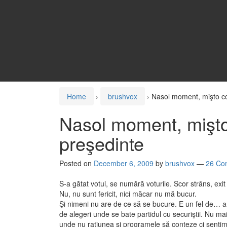
Home
›
brushvox
›
Nasol moment, mişto co
Nasol moment, mişto
preşedinte
Posted on
December 6, 2009
by
brushvox
—
26 Co
S-a gătat votul, se numără voturile. Scor strâns, exit
Nu, nu sunt fericit, nici măcar nu mă bucur.
Şi nimeni nu are de ce să se bucure. E un fel de… a
de alegeri unde se bate partidul cu securiştii. Nu m
unde nu raţiunea şi programele să conteze ci sentim