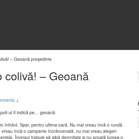
livă! – Geoană preşedinte
 colivă! – Geoană
mments ↓
 poll-ul îl indică pe… geoană.
m înfrânt. Sper, pentru ultima oară. Nu mai vreau încă o rundă
ai vreau încă o campanie încrâncenată, nu mai vreau alegeri
entele. Învinsul trebuie să aibă demnitate şi nu scoată lumea-n