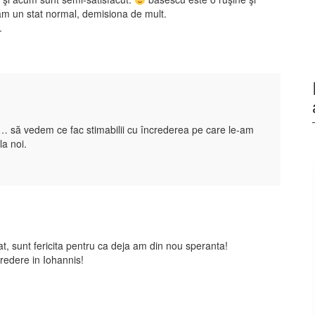
ram un stat normal, demisiona de mult.
.
a… să vedem ce fac stimabilii cu încrederea pe care le-am
la noi.
t, sunt fericita pentru ca deja am din nou speranta!
redere in Iohannis!