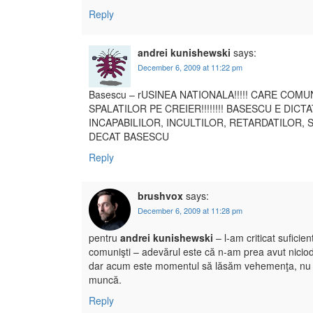
Reply
andrei kunishewski
says:
December 6, 2009 at 11:22 pm
Basescu – rUSINEA NATIONALA!!!!! CARE CO
SPALATILOR PE CREIER!!!!!!!! BASESCU E DI
INCAPABILILOR, INCULTILOR, RETARDATILOR, S
DECAT BASESCU
Reply
brushvox
says:
December 6, 2009 at 11:28 pm
pentru
andrei kunishewski
– l-am criticat sufici
comunişti – adevărul este că n-am prea avut niciodată.
dar acum este momentul să lăsăm vehemenţa, nu e vr
muncă.
Reply