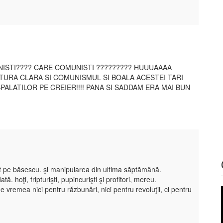
MUNISTI???? CARE COMUNISTI ????????? HUUUAAAA
CTATURA CLARA SI COMUNISMUL SI BOALA ACESTEI TARI
PALATILOR PE CREIER!!!! PANA SI SADDAM ERA MAI BUN
ent pe băsescu. şi manipularea din ultima săptămână.
 hoţi, fripturişti, pupincurişti şi profitori, mereu.
emea nici pentru răzbunări, nici pentru revoluţii, ci pentru