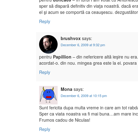
sper să dispară definitiv din viaţa noastră. dacă e
el şi acum se comportă ca ceauşescu. dezgustător
Reply
brushvox
says:
December 6, 2009 at 9:32 pm
pentru
Papillion
– din nefericere altă ieşire nu er
acordat-o. din nou. mingea grea este la ei. povara 
Reply
Mona
says:
December 6, 2009 at 10:15 pm
Sunt fericita dupa multa vreme in care am tot rabda
Sper ca viata noastra va fi mai buna…am mare inc
Frumos cadou de Niculas!
Reply