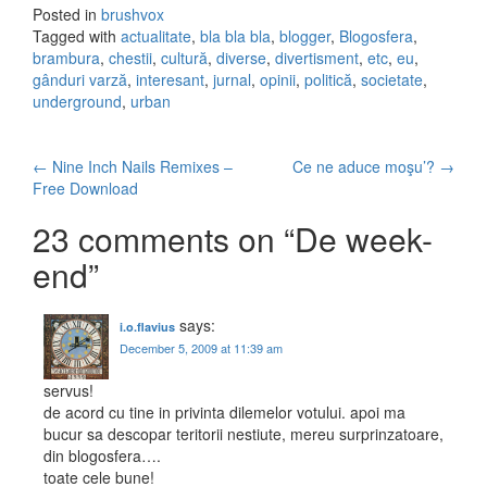
Posted in
brushvox
Tagged with
actualitate
,
bla bla bla
,
blogger
,
Blogosfera
,
brambura
,
chestii
,
cultură
,
diverse
,
divertisment
,
etc
,
eu
,
gânduri varză
,
interesant
,
jurnal
,
opinii
,
politică
,
societate
,
underground
,
urban
←
Nine Inch Nails Remixes –
Ce ne aduce moşu’?
→
Post navigation
Free Download
23 comments on “
De week-
end
”
says:
i.o.flavius
December 5, 2009 at 11:39 am
servus!
de acord cu tine in privinta dilemelor votului. apoi ma
bucur sa descopar teritorii nestiute, mereu surprinzatoare,
din blogosfera….
toate cele bune!