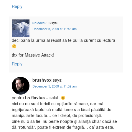
Reply
says:
unicornu'
December 5, 2009 at 11:48 am
deci pana la urma ai reusit sa te pui la curent cu lectura
thx for Massive Attack!
Reply
brushvox
says:
December 5, 2009 at 11:52 am
pentru
i.o.flavius
– salut.
nici eu nu sunt fericit cu opţiunile rămase, dar mă
îngrijorează faptul că multă lume s-a lăsat păcălită de
manipulările făcute… ce-i drept, de profesionişti.
bine nu o să fie, nu peste noapte şi alianţa chiar dacă se
dă “rotundă”, poate fi extrem de fragilă… da’ asta este,