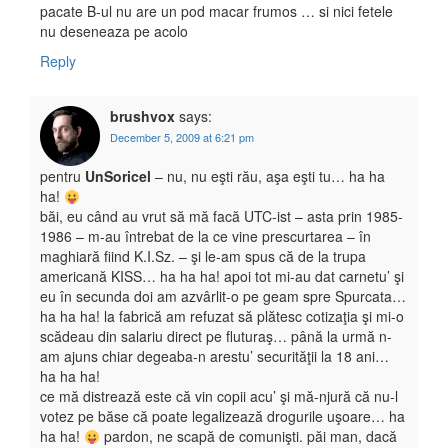
pacate B-ul nu are un pod macar frumos … si nici fetele
nu deseneaza pe acolo
Reply
brushvox
says:
December 5, 2009 at 6:21 pm
pentru
UnSoricel
– nu, nu eşti rău, aşa eşti tu… ha ha
ha!
băi, eu când au vrut să mă facă UTC-ist – asta prin 1985-
1986 – m-au întrebat de la ce vine prescurtarea – în
maghiară fiind K.I.Sz. – şi le-am spus că de la trupa
americană KISS… ha ha ha! apoi tot mi-au dat carnetu’ şi
eu în secunda doi am azvârlit-o pe geam spre Spurcata…
ha ha ha! la fabrică am refuzat să plătesc cotizaţia şi mi-o
scădeau din salariu direct pe fluturaş… până la urmă n-
am ajuns chiar degeaba-n arestu’ securităţii la 18 ani…
ha ha ha!
ce mă distrează este că vin copii acu’ şi mă-njură că nu-l
votez pe băse că poate legalizează drogurile uşoare… ha
ha ha!
pardon, ne scapă de comunişti. păi man, dacă