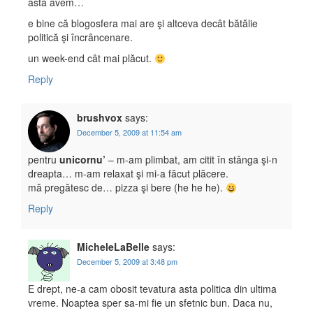
asta avem…
e bine că blogosfera mai are şi altceva decât bătălie
politică şi încrâncenare.
un week-end cât mai plăcut.
Reply
brushvox
says:
December 5, 2009 at 11:54 am
pentru
unicornu’
– m-am plimbat, am citit în stânga şi-n
dreapta… m-am relaxat şi mi-a făcut plăcere.
mă pregătesc de… pizza şi bere (he he he).
Reply
MicheleLaBelle
says:
December 5, 2009 at 3:48 pm
E drept, ne-a cam obosit tevatura asta politica din ultima
vreme. Noaptea sper sa-mi fie un sfetnic bun. Daca nu,