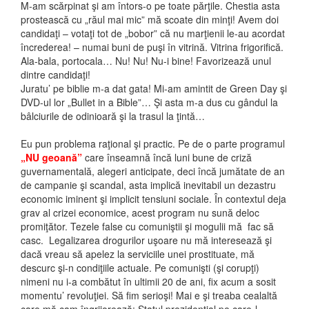
M-am scărpinat şi am întors-o pe toate părţile. Chestia asta
prostească cu „răul mai mic” mă scoate din minţi! Avem doi
candidaţi – votaţi tot de „bobor” că nu marţienii le-au acordat
încrederea! – numai buni de puşi în vitrină. Vitrina frigorifică.
Ala-bala, portocala… Nu! Nu! Nu-i bine! Favorizează unul
dintre candidaţi!
Juratu’ pe biblie m-a dat gata! Mi-am amintit de Green Day şi
DVD-ul lor „Bullet in a Bible”… Şi asta m-a dus cu gândul la
bâlciurile de odinioară şi la trasul la ţintă…
Eu pun problema raţional şi practic. Pe de o parte programul
„NU geoană”
care înseamnă încă luni bune de criză
guvernamentală, alegeri anticipate, deci încă jumătate de an
de campanie şi scandal, asta implică inevitabil un dezastru
economic iminent şi implicit tensiuni sociale. În contextul deja
grav al crizei economice, acest program nu sună deloc
promiţător. Tezele false cu comuniştii şi mogulii mă fac să
casc. Legalizarea drogurilor uşoare nu mă interesează şi
dacă vreau să apelez la serviciile unei prostituate, mă
descurc şi-n condiţiile actuale. Pe comunişti (şi corupţi)
nimeni nu i-a combătut în ultimii 20 de ani, fix acum a sosit
momentu’ revoluţiei. Să fim serioşi! Mai e şi treaba cealaltă