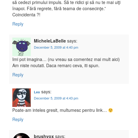
să cedezi primului impuls. Să te ridici şi să nu te mai uiţi
înapoi. Fără regrete, fără teama de consecinţe.”
Coincidenta ?!
Reply
MicheleLaBelle
says:
December 5, 2009 at 4:40 pm
Imi pot imagina… (nu vreau sa comentez mai mult aici)
Am niste noutati. Daca remarc ceva, iti spun.
Reply
says:
Leo
December 5, 2009 at 4:43 pm
Poate-am inteles gresit, multumesc pentru link…
Reply
brushvox
says: