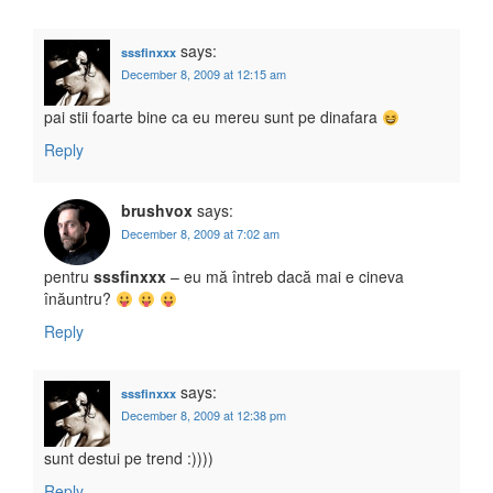
says:
sssfinxxx
December 8, 2009 at 12:15 am
pai stii foarte bine ca eu mereu sunt pe dinafara
Reply
brushvox
says:
December 8, 2009 at 7:02 am
pentru
sssfinxxx
– eu mă întreb dacă mai e cineva
înăuntru?
Reply
says:
sssfinxxx
December 8, 2009 at 12:38 pm
sunt destui pe trend :))))
Reply