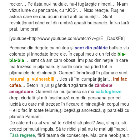
rocker… Pe ăsta nu-l huiduie, nu-l fugăreşte nimeni… N-am
văzut lume cu pancarde, cu “JOS”… Nicio reacţie. Ruşine
ăstora care se dau acum mari anti-comunişti… Sunt
revoluţionari când cei din umbră apasă butoanele. Într-o ţară
praf, lume praf.
[youtube=http://www.youtube.com/watch?v=grE-_DaoXF8]
Pocnesc din degete cu mintea şi
scot din pălărie
batiste viu
colorate şi înnodate între ele. În capul meu e un fel de
bla-
bla-bla
… simt că am cam obosit. Îmi plac dimineţile în care
mă trezesc în pijamale. Şi serile care mă prind tot în
pijamalele de dimineaţă. Oamenii îmbrăcaţi în pijamale sunt
naturali şi vulnerabili
. …Ies să îmi cumpăr ţigări…
îmi fac
cafea
… Beton în jur şi gânduri zgâriate de
zâmbete
amăgitoare
. Oamenii se mulţumesc să mă
catalogheze
drept ciudată şi mă fascinează cum din persoana perfect
lucidă cu care mă trezesc în fiecare dimineaţă-în corpul meu
– ei o fac în toate felurile,şi beţivă,şi anorexică, şi paralelă cu
planeta Pământ.
De câte ori nu ai vrut să te ridici şi să pleci? Aşa, simplu, să
cedezi primului impuls. Să te ridici şi să nu te mai uiţi înapoi.
Fără regrete
, fără teama de consecinţe. Mai bine neobişnuit