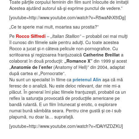
Toate părţile corpului feminin din film sunt înlocuite de imitaţii
Acestea ajutând autorul să-şi exprime punctul de vedere.”
[youtube=http://www.youtube.com/watch?v=R5waNhX5tDg]
„Ce te sperie mai mult, moartea sau prostia?”
Pe
Rocco Siffredi
–
„Italian Stallion”
– probabil cei mai mulţi
îl cunosc din filmele sale pentru adulţi. Cu toate acestea
Rocco a jucat şi-n câteva pelicule non-pornografice. Cu
scriitoarea şi regizoarea franţuzoaică
Catherine Breillat
a
colaborat în două producţii:
„Romance X”
din 1999 şi acest
„
Anatomie de l’enfer
(Anatomy of Hell)” din 2004, adaptat
după cartea ei „Pornocratie”.
Nu sunt un specialist în filme ca
prietenul Alin
aşa că mă
feresc de o analiză. Nu este deloc relevant, dar mie mi-a
plăcut. În general îmi plac filmele franţuzeşti, probabil ca un
reflex la saturaţia provocată de producţiile americane pe
bandă rulantă. E un film întunecat şi erotic, o explorare
numai bună sâmbăta seara. Pentru cine gustă şi ce-i sub
plapumă, nu doar la… suprafaţă.
[youtube=http://www.youtube.com/watch?v=fDAiYlZDZKU]