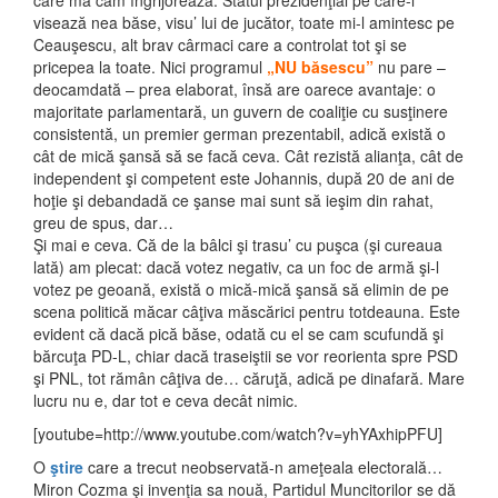
care mă cam îngrijorează: Statul prezidenţial pe care-l
visează nea băse, visu’ lui de jucător, toate mi-l amintesc pe
Ceauşescu, alt brav cârmaci care a controlat tot şi se
pricepea la toate. Nici programul
„NU băsescu”
nu pare –
deocamdată – prea elaborat, însă are oarece avantaje: o
majoritate parlamentară, un guvern de coaliţie cu susţinere
consistentă, un premier german prezentabil, adică există o
cât de mică şansă să se facă ceva. Cât rezistă alianţa, cât de
independent şi competent este Johannis, după 20 de ani de
hoţie şi debandadă ce şanse mai sunt să ieşim din rahat,
greu de spus, dar…
Şi mai e ceva. Că de la bâlci şi trasu’ cu puşca (şi cureaua
lată) am plecat: dacă votez negativ, ca un foc de armă şi-l
votez pe geoană, există o mică-mică şansă să elimin de pe
scena politică măcar câţiva măscărici pentru totdeauna. Este
evident că dacă pică băse, odată cu el se cam scufundă şi
bărcuţa PD-L, chiar dacă traseiştii se vor reorienta spre PSD
şi PNL, tot rămân câţiva de… căruţă, adică pe dinafară. Mare
lucru nu e, dar tot e ceva decât nimic.
[youtube=http://www.youtube.com/watch?v=yhYAxhipPFU]
O
ştire
care a trecut neobservată-n ameţeala electorală…
Miron Cozma şi invenţia sa nouă, Partidul Muncitorilor se dă