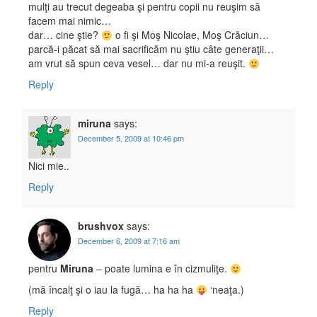
mulţi au trecut degeaba şi pentru copii nu reuşim să
facem mai nimic…
dar… cine ştie?
o fi şi Moş Nicolae, Moş Crăciun…
parcă-i păcat să mai sacrificăm nu ştiu câte generaţii…
am vrut să spun ceva vesel… dar nu mi-a reuşit.
Reply
miruna
says:
December 5, 2009 at 10:46 pm
Nici mie..
Reply
brushvox
says:
December 6, 2009 at 7:16 am
pentru
Miruna
– poate lumina e în cizmuliţe.
(mă încalţ şi o iau la fugă… ha ha ha
‘neaţa.)
Reply