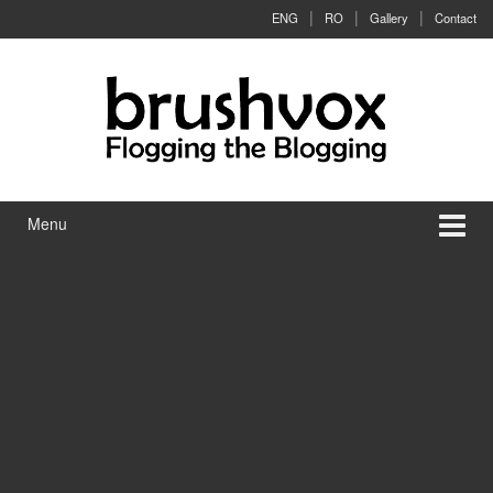
Skip to content
Skip to main menu
ENG
RO
Gallery
Contact
Menu