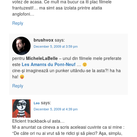
votez de acasa. Ce mult ma bucur ca iti plac filmele
frantuzesti!… ma simt asa izolata printre atatia
anglofoni…
Reply
brushvox
says:
December 5, 2009 at 3:59 pm
pentru
MicheleLaBelle
– unul din filmele mele preferate
este
Les Amants du Pont-Neuf
…
cine-şi imaginează un punker uitându-se la asta?! ha ha
ha!
Reply
says:
Leo
December 5, 2009 at 4:39 pm
Eficient trackback-ul asta…
M-a anuntat ca cineva a scris aceleasi cuvinte ca si mine :
“De câte ori nu ai vrut să te ridici şi să pleci? Aşa, simplu,