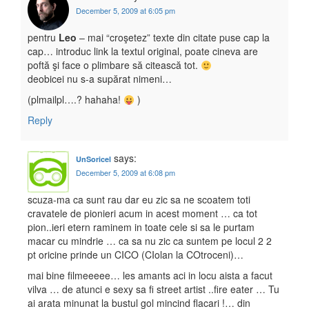
December 5, 2009 at 6:05 pm
pentru
Leo
– mai “croşetez” texte din citate puse cap la
cap… introduc link la textul original, poate cineva are
poftă şi face o plimbare să citească tot.
deobicei nu s-a supărat nimeni…
(plmailpl….? hahaha!
)
Reply
says:
UnSoricel
December 5, 2009 at 6:08 pm
scuza-ma ca sunt rau dar eu zic sa ne scoatem toti
cravatele de pionieri acum in acest moment … ca tot
pion..ieri etern raminem in toate cele si sa le purtam
macar cu mindrie … ca sa nu zic ca suntem pe locul 2 2
pt oricine prinde un CICO (CIolan la COtroceni)…
mai bine filmeeeee… les amants aci in locu aista a facut
vilva … de atunci e sexy sa fi street artist ..fire eater … Tu
ai arata minunat la bustul gol mincind flacari !… din