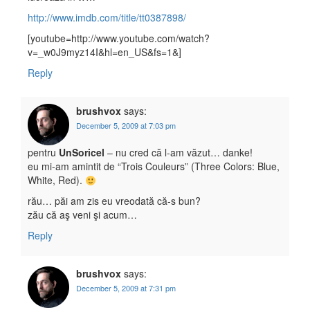
http://www.imdb.com/title/tt0387898/
[youtube=http://www.youtube.com/watch?
v=_w0J9myz14I&hl=en_US&fs=1&]
Reply
brushvox
says:
December 5, 2009 at 7:03 pm
pentru
UnSoricel
– nu cred că l-am văzut… danke!
eu mi-am amintit de “Trois Couleurs” (Three Colors: Blue,
White, Red).
rău… păi am zis eu vreodată că-s bun?
zău că aş veni şi acum…
Reply
brushvox
says:
December 5, 2009 at 7:31 pm