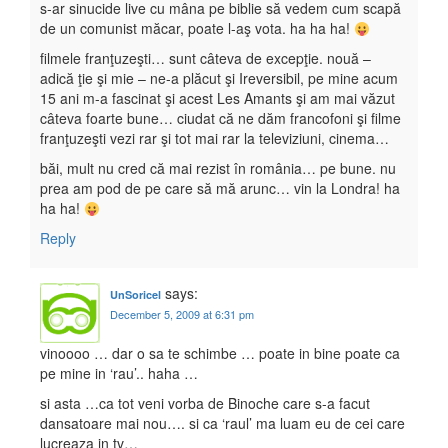
s-ar sinucide live cu mâna pe biblie să vedem cum scapă
de un comunist măcar, poate l-aş vota. ha ha ha!
filmele franţuzeşti… sunt câteva de excepţie. nouă –
adică ţie şi mie – ne-a plăcut şi Ireversibil, pe mine acum
15 ani m-a fascinat şi acest Les Amants şi am mai văzut
câteva foarte bune… ciudat că ne dăm francofoni şi filme
franţuzeşti vezi rar şi tot mai rar la televiziuni, cinema…
băi, mult nu cred că mai rezist în românia… pe bune. nu
prea am pod de pe care să mă arunc… vin la Londra! ha
ha ha!
Reply
says:
UnSoricel
December 5, 2009 at 6:31 pm
vinoooo … dar o sa te schimbe … poate in bine poate ca
pe mine in ‘rau’.. haha …
si asta …ca tot veni vorba de Binoche care s-a facut
dansatoare mai nou…. si ca ‘raul’ ma luam eu de cei care
lucreaza in tv…