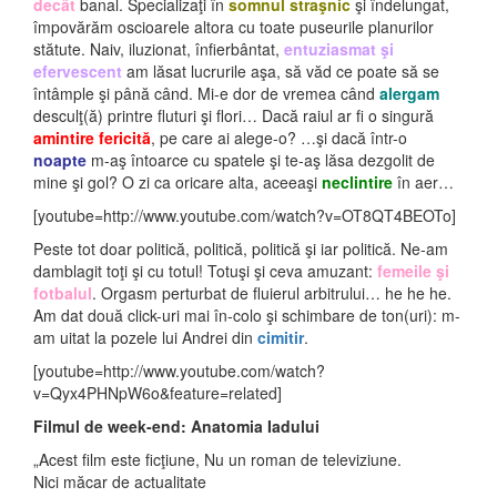
decât
banal. Specializaţi în
somnul straşnic
şi îndelungat,
împovărăm oscioarele altora cu toate puseurile planurilor
stătute. Naiv, iluzionat, înfierbântat,
entuziasmat şi
efervescent
am lăsat lucrurile aşa, să văd ce poate să se
întâmple şi până când. Mi-e dor de vremea când
alergam
desculţ(ă) printre fluturi şi flori… Dacă raiul ar fi o singură
amintire fericită
, pe care ai alege-o? …şi dacă într-o
noapte
m-aş întoarce cu spatele şi te-aş lăsa dezgolit de
mine şi gol? O zi ca oricare alta, aceeaşi
neclintire
în aer…
[youtube=http://www.youtube.com/watch?v=OT8QT4BEOTo]
Peste tot doar politică, politică, politică şi iar politică. Ne-am
damblagit toţi şi cu totul! Totuşi şi ceva amuzant:
femeile şi
fotbalul
. Orgasm perturbat de fluierul arbitrului… he he he.
Am dat două click-uri mai în-colo şi schimbare de ton(uri): m-
am uitat la pozele lui Andrei din
cimitir
.
[youtube=http://www.youtube.com/watch?
v=Qyx4PHNpW6o&feature=related]
Filmul de week-end: Anatomia Iadului
„Acest film este ficţiune, Nu un roman de televiziune.
Nici măcar de actualitate