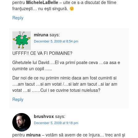
pentru
MicheleLaBelle
– uite ce s-a discutat de filme
franţuzeşti… nu eşti singură.
Reply
miruna
says:
December 5, 2009 at 8:54 pm
UFFFF!! CE VA FI POIMAINE?
Ghetutele lui David….El va primi poate ceva …ca asa e
cuminte un copil …..
Dar noi de ce nu primim nimic daca am fost cuminti si
….am tacut …si am votat /…si iatr am tacut ..si iar am
votat …si ……Cui i se cuvine totusi nuielusa?
Reply
brushvox
says:
December 5, 2009 at 9:18 pm
pentru
miruna
– votăm să avem de ce înjura… trec anii şi