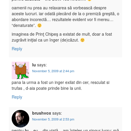
oamenii nu prea au relaxarea să vorbească despre
aceste lucruri. iar odată plecând de la o premiză greşită, o
abordare incorectă… rezultatele evident vor fi mereu…
“denaturate”.
imaginea de Prinţ Chipeş a existat de mult, doar a fost
zugrăvit iniţial ca un înger (de)căzut.
Reply
lu
says:
November 5, 2009 at 2:44 pm
pana la urma a fost un inger exilat din cer, resculat si
trufas , d-aia poate prinde bine la unii.
Reply
brushvox
says:
November 5, 2009 at 2:53 pm
pentru
lu
– eu – din viaţă – am înţeles un singur lucru: mă