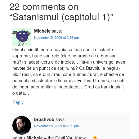
22 comments on
“
Satanismul (capitolul 1)
”
Michele
says:
November 5, 2009 at 2:26 pm
Omul a simtit mereu nevoia sa faca apel la instante
supreme, bune sau rele (cine hotaraste ce e bun sau
rau?) si acest lucru e de inteles… intr-un univers gol avem
nevoie de un punct de sprjin, nu? Ca Diavolul e negru /
alb / rosu, ca e bun / rau, ca e frumos / urat, e chestie de
perceptia si asteptarile fiecaruia. Eu il vad frumos, cu ochi
de inger, ademenitor si necrutator… Cred ca l-am intalnit
o data…
Reply
brushvox
says:
November 5, 2009 at 2:29 pm
pentru
Michele
– the Devil You Know….