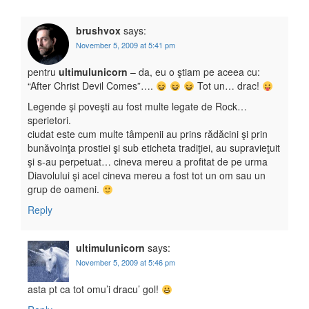
brushvox
says:
November 5, 2009 at 5:41 pm
pentru
ultimulunicorn
– da, eu o ştiam pe aceea cu:
“After Christ Devil Comes”….
Tot un… drac!
Legende şi poveşti au fost multe legate de Rock…
sperietori.
ciudat este cum multe tâmpenii au prins rădăcini şi prin
bunăvoinţa prostiei şi sub eticheta tradiţiei, au supravieţuit
şi s-au perpetuat… cineva mereu a profitat de pe urma
Diavolului şi acel cineva mereu a fost tot un om sau un
grup de oameni.
Reply
ultimulunicorn
says:
November 5, 2009 at 5:46 pm
asta pt ca tot omu’i dracu’ gol!