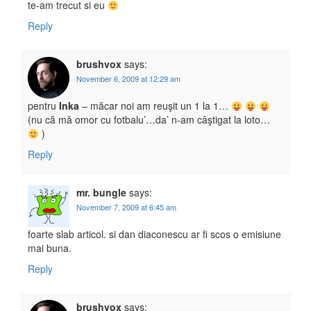
te-am trecut si eu
Reply
brushvox
says:
November 6, 2009 at 12:29 am
pentru
Inka
– măcar noi am reuşit un 1 la 1…
(nu că mă omor cu fotbalu’…da’ n-am câştigat la loto…
)
Reply
mr. bungle
says:
November 7, 2009 at 6:45 am
foarte slab articol. si dan diaconescu ar fi scos o emisiune
mai buna.
Reply
brushvox
says: