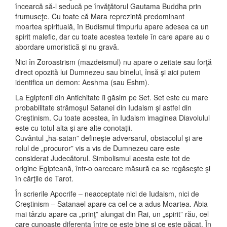
încearcă să-l seducă pe învăţătorul Gautama Buddha prin
frumuseţe. Cu toate că Mara reprezintă predominant
moartea spirituală, în Budismul timpuriu apare adesea ca un
spirit malefic, dar cu toate acestea textele în care apare au o
abordare umoristică şi nu gravă.
Nici în Zoroastrism (mazdeismul) nu apare o zeitate sau forţă
direct opozită lui Dumnezeu sau binelui, însă şi aici putem
identifica un demon: Aeshma (sau Eshm).
La Egiptenii din Antichitate îl găsim pe Set. Set este cu mare
probabilitate strămoşul Satanei din Iudaism şi astfel din
Creştinism. Cu toate acestea, în Iudaism imaginea Diavolului
este cu totul alta şi are alte conotaţii.
Cuvântul „ha-satan” defineşte adversarul, obstacolul şi are
rolul de „procuror” vis a vis de Dumnezeu care este
considerat Judecătorul. Simbolismul acesta este tot de
origine Egipteană, într-o oarecare măsură ea se regăseşte şi
în cărţile de Tarot.
În scrierile Apocrife – neacceptate nici de Iudaism, nici de
Creştinism – Satanael apare ca cel ce a adus Moartea. Abia
mai târziu apare ca „prinţ” alungat din Rai, un „spirit” rău, cel
care cunoaşte diferenţa între ce este bine şi ce este păcat. În