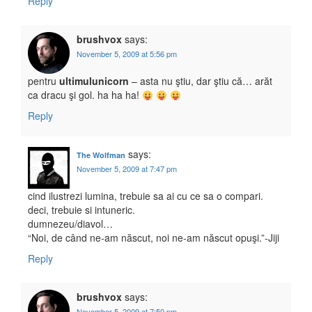
Reply
brushvox
says:
November 5, 2009 at 5:56 pm
pentru
ultimulunicorn
– asta nu ştiu, dar ştiu că… arăt
ca dracu şi gol. ha ha ha!
Reply
says:
The Wolfman
November 5, 2009 at 7:47 pm
cind ilustrezi lumina, trebuie sa ai cu ce sa o compari.
deci, trebuie si intuneric.
dumnezeu/diavol…
“Noi, de când ne-am născut, noi ne-am născut opuşi.”-Jiji
Reply
brushvox
says:
November 5, 2009 at 7:50 pm