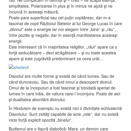
rău. Ne complicăm în definiţii şi – cred – ne scapă esenţa,
simplitatea. Polarizarea în plus şi în minus ne ajută şi ne
încurcă în aceeaşi măsură.
Poate pare superficial sau cel puţin copilăresc, dar m-a
fascinat de copil Războiul Stelelor al lui George Lucas în care
„divinul” este o energie iar noi alegem între „bine” şi „rău”,
între pozitiv şi negativ, dar în esenţă manifestarea aceleaşi
energii.
Este interesant că în majoritatea religiilor, „răul” apare ca o
forţă seducătoare – deci atrăgătoare – şi cu toate acestea
apare şi este zugrăvită predominant ca ceva urât…
Diavolul are multe forme şi există de când lumea. Sau de
când dumnezeu. Sau de când omul a descoperit divinul.
Omul de la începuturi a fost fascinat şi totodată speriat de
lumea în care trăia, de natura care-l înconjura. Poate de aici
şi dualitatea abordării divinului.
În Hinduism de exemplu nu există nici o divinitate echivalentă
Diavolului. Sunt zeităţi capabile de acte „rele”, dar nu există
nicio forţă explicit opozită „binelui”.
Budismul are o figură diabolică: Mara, un demon care