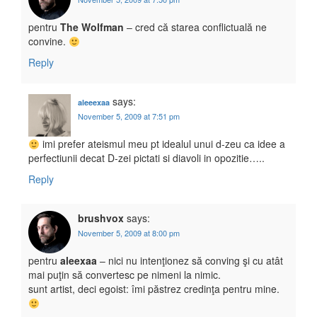
pentru
The Wolfman
– cred că starea conflictuală ne
convine.
Reply
says:
aleeexaa
November 5, 2009 at 7:51 pm
imi prefer ateismul meu pt idealul unui d-zeu ca idee a
perfectiunii decat D-zei pictati si diavoli in opozitie…..
Reply
brushvox
says:
November 5, 2009 at 8:00 pm
pentru
aleexaa
– nici nu intenţionez să conving şi cu atât
mai puţin să convertesc pe nimeni la nimic.
sunt artist, deci egoist: îmi păstrez credinţa pentru mine.