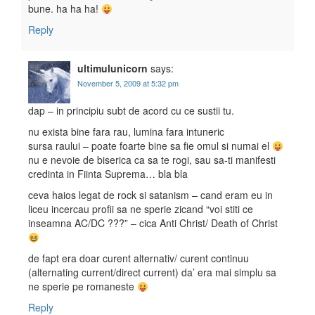
bune. ha ha ha!
Reply
ultimulunicorn
says:
November 5, 2009 at 5:32 pm
dap – in principiu subt de acord cu ce sustii tu.
nu exista bine fara rau, lumina fara intuneric
sursa raului – poate foarte bine sa fie omul si numai el
nu e nevoie de biserica ca sa te rogi, sau sa-ti manifesti
credinta in Fiinta Suprema… bla bla
ceva haios legat de rock si satanism – cand eram eu in
liceu incercau profii sa ne sperie zicand “voi stiti ce
inseamna AC/DC ???” – cica Anti Christ/ Death of Christ
de fapt era doar curent alternativ/ curent continuu
(alternating current/direct current) da’ era mai simplu sa
ne sperie pe romaneste
Reply