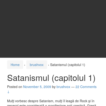
Home
›
brushvox
›
Satanismul (capitolul 1)
Satanismul (capitolul 1)
Posted on
November 5, 2009
by
brushvox
—
22 Comments
↓
Mulţi vorbesc despre Satanism, mulţi îl leagă de Rock şi în
general este considerată o manifestare anti-creştină. Greşit.