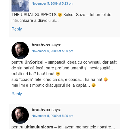
November 5, 2009 at 5:23 pm
THE USUAL SUSPECTS
Kaiser Soze – tot un fel de
intruchipare a diavolului…
Reply
brushvox
says:
November 5, 2009 at 5:25 pm
pentru
UnSoricel
– simpatică ideea cu convinsul, dar atât
de simpatică încât pare profund umană şi meşteşugită…
există ori ba? bau! bau!
sub “coada” fetei cred că da, e coadă… ha ha ha!
mie îmi e simpatic drăcuşorul de la capăt…
Reply
brushvox
says:
November 5, 2009 at 5:26 pm
pentru
ultimulunicorn
– toţi avem momentele noastre…