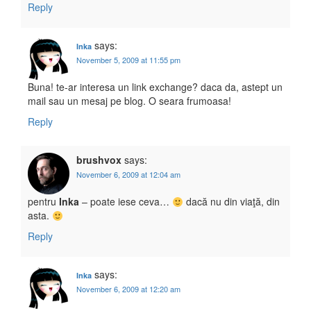
Reply
says:
Inka
November 5, 2009 at 11:55 pm
Buna! te-ar interesa un link exchange? daca da, astept un
mail sau un mesaj pe blog. O seara frumoasa!
Reply
brushvox
says:
November 6, 2009 at 12:04 am
pentru
Inka
– poate iese ceva…
dacă nu din viaţă, din
asta.
Reply
says:
Inka
November 6, 2009 at 12:20 am