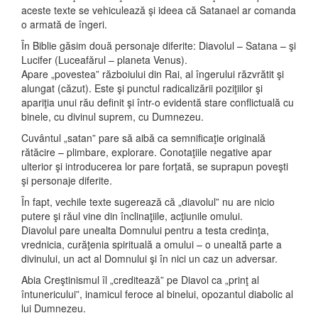
aceste texte se vehiculează şi ideea că Satanael ar comanda
o armată de îngeri.
În Biblie găsim două personaje diferite: Diavolul – Satana – şi
Lucifer (Luceafărul – planeta Venus).
Apare „povestea” războiului din Rai, al îngerului răzvrătit şi
alungat (căzut). Este şi punctul radicalizării poziţiilor şi
apariţia unui rău definit şi într-o evidentă stare conflictuală cu
binele, cu divinul suprem, cu Dumnezeu.
Cuvântul „satan” pare să aibă ca semnificaţie originală
rătăcire – plimbare, explorare. Conotaţiile negative apar
ulterior şi introducerea lor pare forţată, se suprapun poveşti
şi personaje diferite.
În fapt, vechile texte sugerează că „diavolul” nu are nicio
putere şi răul vine din înclinaţiile, acţiunile omului.
Diavolul pare unealta Domnului pentru a testa credinţa,
vrednicia, curăţenia spirituală a omului – o unealtă parte a
divinului, un act al Domnului şi în nici un caz un adversar.
Abia Creştinismul îl „creditează” pe Diavol ca „prinţ al
întunericului”, inamicul feroce al binelui, opozantul diabolic al
lui Dumnezeu.