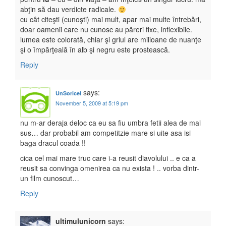
abţin să dau verdicte radicale.
cu cât citeşti (cunoşti) mai mult, apar mai multe întrebări,
doar oamenii care nu cunosc au păreri fixe, inflexibile.
lumea este colorată, chiar şi griul are milioane de nuanţe
şi o împărţeală în alb şi negru este prostească.
Reply
says:
UnSoricel
November 5, 2009 at 5:19 pm
nu m-ar deraja deloc ca eu sa fiu umbra fetii alea de mai
sus… dar probabil am competitzie mare si uite asa isi
baga dracul coada !!
cica cel mai mare truc care i-a reusit diavolului .. e ca a
reusit sa convinga omenirea ca nu exista ! .. vorba dintr-
un film cunoscut…
Reply
ultimulunicorn
says: