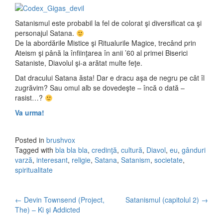
Satanismul este probabil la fel de colorat şi diversificat ca şi
personajul Satana.
De la abordările Mistice şi Ritualurile Magice, trecând prin
Ateism şi până la înfiinţarea în anii ’60 al primei Biserici
Sataniste, Diavolul şi-a arătat multe feţe.
Dat dracului Satana ăsta! Dar e dracu aşa de negru pe cât îl
zugrăvim? Sau omul alb se dovedeşte – încă o dată –
rasist…?
Va urma!
Posted in
brushvox
Tagged with
bla bla bla
,
credinţă
,
cultură
,
Diavol
,
eu
,
gânduri
varză
,
interesant
,
religie
,
Satana
,
Satanism
,
societate
,
spiritualitate
←
Devin Townsend (Project,
Satanismul (capitolul 2)
→
Post navigation
The) – Ki şi Addicted