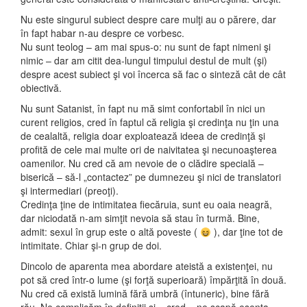
Nu este singurul subiect despre care mulţi au o părere, dar
în fapt habar n-au despre ce vorbesc.
Nu sunt teolog – am mai spus-o: nu sunt de fapt nimeni şi
nimic – dar am citit dea-lungul timpului destul de mult (şi)
despre acest subiect şi voi încerca să fac o sinteză cât de cât
obiectivă.
Nu sunt Satanist, în fapt nu mă simt confortabil în nici un
curent religios, cred în faptul că religia şi credinţa nu ţin una
de cealaltă, religia doar exploatează ideea de credinţă şi
profită de cele mai multe ori de naivitatea şi necunoaşterea
oamenilor. Nu cred că am nevoie de o clădire specială –
biserică – să-l „contactez” pe dumnezeu şi nici de translatori
şi intermediari (preoţi).
Credinţa ţine de intimitatea fiecăruia, sunt eu oaia neagră,
dar niciodată n-am simţit nevoia să stau în turmă. Bine,
admit: sexul în grup este o altă poveste (
), dar ţine tot de
intimitate. Chiar şi-n grup de doi.
Dincolo de aparenta mea abordare ateistă a existenţei, nu
pot să cred într-o lume (şi forţă superioară) împărţită în două.
Nu cred că există lumină fără umbră (întuneric), bine fără