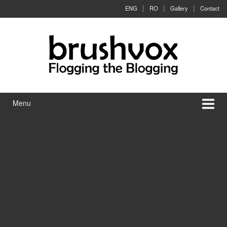
Skip to content
Skip to main menu
ENG
RO
Gallery
Contact
Menu