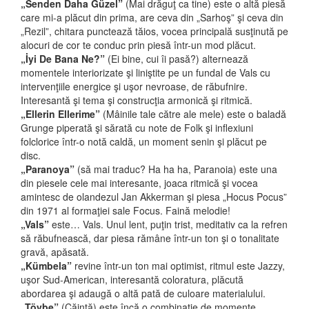
„Senden Daha Güzel”
(Mai drăguţ ca tine) este o altă piesă
care mi-a plăcut din prima, are ceva din „Sarhoş” şi ceva din
„Rezil”, chitara punctează tăios, vocea principală susţinută pe
alocuri de cor te conduc prin piesă într-un mod plăcut.
„İyi De Bana Ne?”
(Ei bine, cui îi pasă?) alternează
momentele interiorizate şi liniştite pe un fundal de Vals cu
intervenţiile energice şi uşor nevroase, de răbufnire.
Interesantă şi tema şi construcţia armonică şi ritmică.
„Ellerin Ellerime”
(Mâinile tale către ale mele) este o baladă
Grunge piperată şi sărată cu note de Folk şi inflexiuni
folclorice într-o notă caldă, un moment senin şi plăcut pe
disc.
„Paranoya”
(să mai traduc? Ha ha ha, Paranoia) este una
din piesele cele mai interesante, joaca ritmică şi vocea
amintesc de olandezul Jan Akkerman şi piesa „Hocus Pocus”
din 1971 al formaţiei sale Focus. Faină melodie!
„Vals”
este… Vals. Unul lent, puţin trist, meditativ ca la refren
să răbufnească, dar piesa rămâne într-un ton şi o tonalitate
gravă, apăsată.
„Kümbela”
revine într-un ton mai optimist, ritmul este Jazzy,
uşor Sud-American, interesantă coloratura, plăcută
abordarea şi adaugă o altă pată de culoare materialului.
„Tövbe”
(Căinţă) este încă o combinaţie de momente