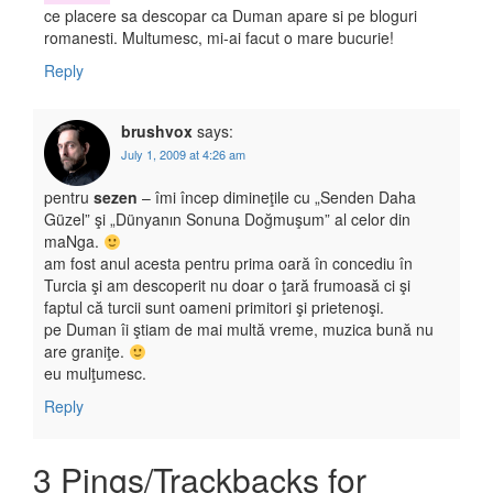
ce placere sa descopar ca Duman apare si pe bloguri
romanesti. Multumesc, mi-ai facut o mare bucurie!
Reply
brushvox
says:
July 1, 2009 at 4:26 am
pentru
sezen
– îmi încep dimineţile cu „Senden Daha
Güzel” şi „Dünyanın Sonuna Doğmuşum” al celor din
maNga.
am fost anul acesta pentru prima oară în concediu în
Turcia şi am descoperit nu doar o ţară frumoasă ci şi
faptul că turcii sunt oameni primitori şi prietenoşi.
pe Duman îi ştiam de mai multă vreme, muzica bună nu
are graniţe.
eu mulţumesc.
Reply
3 Pings/Trackbacks for