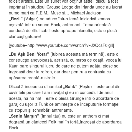
folosit artificii. Este un sunet voit obţinut astfel, discul a fost
imprimat în studioul Grouse Lodge din Irlanda unde au lucrat
nume mari ca R.E.M., Muse şi… Michael Jackson.
„Rezil”
(Vulgar) ne aduce într-o temă folclorică zemos
aşezată într-un sound Rock, antrenant. Tema orientală
condusă de rifful subtil este aproape hipnotic, este o piesă
clar câştigătoare!
[youtube=http://www.youtube.com/watch?v=JXQcsF0iglI]
„Bu Aşk Beni Yorar”
(Iubirea aceasta mă termină), este o
construcţie anevoioasă, aerisită, cu miros de ceaţă, vocea lui
Kaan pare singurul lucru de care ne putem agăţa, piese se
îngroaşă doar la refren, dar doar pentru a contrasta cu
apăsarea creată-n strofe.
Discul 2 începe cu dinamicul
„Balık”
(Peşte) – este unul din
cuvintele pe care l-am învăţat şi eu în concediul de anul
acesta, ha ha ha! – este o piesă Grunge într-o abordare de
garaj cu uşor iz Punk ce aminteşte de începuturile formaţiei
cu stopuri şi schimbări antrenante.
„Senin Marşın”
(Imnul tău) nu este un anthem ci mai
degrabă un cântecel Folk mai în forţă,îngroşat de abordarea
Rock.