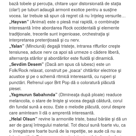
bază tobele şi percuţia, chitare uşor distorsionată de staţia
(clar!) pe tuburi adaugă armonii exotice pentru a susţine
vocea. Iar trebuie să spun că regret că nu înţeleg versurile…
„Hayvan”
(Animal) este o piesă mai rapidă, o combinaţie
interesantă între abordarea Rock occidentală şi elemente
tradiţionale, trecerile sunt ingenioase, orchestraţia şi
interpretarea pretenţioasă şi cu nerv.
„Yalan”
(Minciună) degajă tristeţe, intrarea riffurilor creşte
tensiunea, aduce nerv ca apoi să urmeze o cădere liberă,
alternanţa stărilor şi abordărilor este fluidă şi dinamică.
„Sevdim Desem”
(Dacă am spus că iubesc) este un
Folk/Rock relaxat, construit pe „joaca” chitărilor electrice şi
acustice şi pe o schemă ritmică interesantă, cu ruperi şi
punctări. Refrenul uşor Brit Pop dă o coloratură plăcută
piesei.
„Yagmurun Sabahında”
(Dimineaţa după ploaie) readuce
melancolia, o stare de linişte şi vocea degajă căldură, corul
din fundal sună a ecou. Este o melodie plăcută, corul despre
care aminteam îi dă o amprentă interesantă.
„Helal Olsun”
revine la armoniile triste, basul bârâie şi dă un
aer de garaj întregului material. Tot discul sună foarte viu, ca
o înregistrare foarte bună de la repetiţie, se aude că nu au