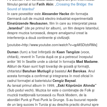
filmului genial al lui
Fatih Akin
:
„Crossing the Bridge: the
Sound of Istanbul”
în care povestitor este
Alexander Hacke
din formaţia
Germană cult de muzică electro-industrial-experimentală
Einstürzende Neubauten
, film în care au interpretat piesa
„Istanbul”
(de pe primul lor album), un film despre Istambul,
despre muzica turcească, despre amalgamul creat la
interferenţa a două continente şi civilizaţii.
[youtube=http://www.youtube.com/watch?v=qpMSDtzbRMs]
Duman
(fum) a fost înfiinţată de
Kaan Tangöze
(voce,
chitară), revenit în Turcia după ce şi-a petrecut începutul
anilor ’90 în Seattle unde a cântat în formaţia
Mad Madame
.
Alături de Kaan sunt foşti tovarăşi de şcoală şi formaţii,
chitaristul
Batuhan Mutlugil
şi basistul
Ari Barokas
. Anul
acesta formaţia a confirmat şi integrarea în mod oficial în
cadrul formaţiei al bateristului
Cengiz Baysal
.
Au lansat primul album în 1999,
„Eski Köprünün Altında”
(Sub podul vechi). Muzica lor este o combinaţie de Folk şi
muzică tradiţională turcească cu Rock Modern, de la
abordări Punk şi Post-Punk la Grunge. S-au bucurat repede
de un larg succes în Turcia şi au deschis practic drumul spre