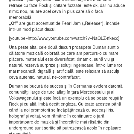
retrase cu faze Rock şi chitare fuzzate, este ok, dar nu aduce
nimic nou, nu are acel ceva în plus care să o facă
memorabilă.
„Of”
are gust accentuat de Pearl Jam („Release”), închide
într-un mod plăcut discul.
[youtube=http://www.youtube.com/watch?v=NaQLZ4fkecc]
Una peste alta, cele două discuri proaspete Duman sunt o
călătorie muzicală colorată pe care am parcurs-o cu mare
plăcere, materialul este diversificat, dinamic, sună viu şi
natural, rezervă surprize şi soluţii ingenioase, într-o lume tot
mai mecanică, digitală şi artificială, este relaxant să asculţi
ceva autentic, natural, ne-contrafăcut.
Duman se bucură de succes şi în Germania evident datorită
comunităţii large de turci aflaţi în ţara Mercedesului şi al
Volkswagenului şi este încă un exemplu că se poate reuşii în
Rock şi cu altă limbă decât engleza. Cu toate acestea până
când la noi promotorii se încăpăţânează cu aceeaşi iris,
holograf şi voltaj, vom rămâne în continuare o ţară
importatoare de muzică şi încercările mai răsărite din
underground sunt sortite să putrezească acolo în nepăsare
şi neputinţă.