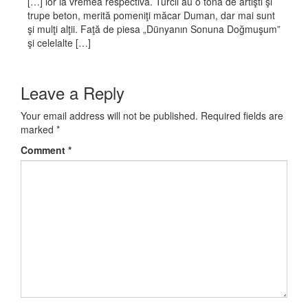
[…] lor la vremea respectivă. Turcii au o tonă de artişti şi
trupe beton, merită pomeniţi măcar Duman, dar mai sunt
şi mulţi alţii. Faţă de piesa „Dünyanın Sonuna Doğmuşum”
şi celelalte […]
Leave a Reply
Your email address will not be published.
Required fields are
marked
*
Comment
*