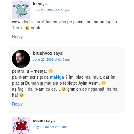
lu
says:
June 25, 2009 at 5:16 pm
wow, deci si turcii fac muzica pe placul tau, sa nu fugi in
Turcia
neata .
Reply
brushvox
says:
June 25, 2009 at 6:15 pm
pentru
lu
– ‘neaţa.
păi n-am scris şi de
maNga
? îmi plac mai mult, dar îmi
plac şi Duman şi mai am o febleţe: Aylin Aslim.
aş fugii, da’ n-am cu ce…
ghinion de neşansă! ha ha
ha!
Reply
sezen
says:
July 1, 2009 at 2:20 am