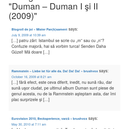
"Duman – Duman I şi II
(2009)"
says:
Blogroll de joi « Mister Pan(k)sament
July 9, 2009 at 10:39 am
[…] patru zări: Istambul se scrie cu „m” sau cu „n”?
Confuzie majoră, hai să vorbim turca! Senden Daha
Güzel! Mă doare […]
says:
Rammstein – Liebe ist für alle da. Da! Da! Da! « brushvox
October 16, 2009 at 8:21 am
[…] fără efect, este ceva diferit, inedit, nu sună rău, dar
sună uşor ciudat, pe ultimul album Duman sunt piese de
genul acesta, nu de la Rammstein aşteptam asta, dar îmi
plac surprizele şi […]
says:
Eurovision 2010, Becksperience, varză « brushvox
May 30, 2010 at 7:11 am