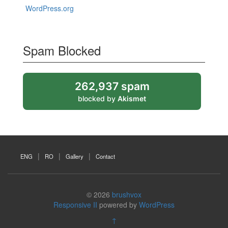
WordPress.org
Spam Blocked
262,937 spam
blocked by
Akismet
ENG
RO
Gallery
Contact
© 2026
brushvox
Responsive II
powered by
WordPress
↑