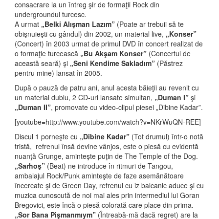
consacrare la un întreg şir de formaţii Rock din
undergroundul turcesc.
A urmat
„Belki Alışman Lazım”
(Poate ar trebuii să te
obişnuieşti cu gândul) din 2002, un material live,
„Konser”
(Concert) în 2003 urmat de primul DVD în concert realizat de
o formaţie turcească
„Bu Akşam Konser”
(Concertul de
această seară) şi
„Seni Kendime Sakladım”
(Păstrez
pentru mine) lansat în 2005.
După o pauză de patru ani, anul acesta băieţii au revenit cu
un material dublu, 2 CD-uri lansate simultan,
„Duman I”
şi
„Duman II”
, promovate cu video-clipul piesei „Dibine Kadar”.
[youtube=http://www.youtube.com/watch?v=NKrWuQN-REE]
Discul 1 porneşte cu
„Dibine Kadar”
(Tot drumul) într-o notă
tristă, refrenul însă devine vânjos, este o piesă cu evidentă
nuanţă Grunge, aminteşte puţin de The Temple of the Dog.
„Sarhoş”
(Beat) ne introduce în ritmuri de Tangou,
ambalajul Rock/Punk aminteşte de faze asemănătoare
încercate şi de Green Day, refrenul cu iz balcanic aduce şi cu
muzica cunoscută de noi mai ales prin intermediul lui Goran
Bregovici, este încă o piesă colorată care place din prima.
„Sor Bana Pişmanmıym”
(Întreabă-mă dacă regret) are la