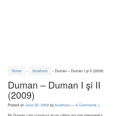
Home
›
brushvox
›
Duman – Duman I şi II (2009)
Duman – Duman I şi II
(2009)
Posted on
June 25, 2009
by
brushvox
—
4 Comments ↓
Pe Duman i-am cunoscut acum câţiva ani prin intermediul