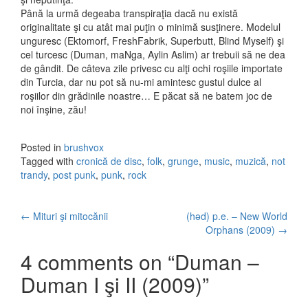
Până la urmă degeaba transpiraţia dacă nu există
originalitate şi cu atât mai puţin o minimă susţinere. Modelul
unguresc (Ektomorf, FreshFabrik, Superbutt, Blind Myself) şi
cel turcesc (Duman, maNga, Aylin Aslim) ar trebuii să ne dea
de gândit. De câteva zile privesc cu alţi ochi roşiile importate
din Turcia, dar nu pot să nu-mi amintesc gustul dulce al
roşiilor din grădinile noastre… E păcat să ne batem joc de
noi înşine, zău!
Posted in
brushvox
Tagged with
cronică de disc
,
folk
,
grunge
,
music
,
muzică
,
not
trandy
,
post punk
,
punk
,
rock
←
Mituri şi mitocănii
(həd) p.e. – New World
Post navigation
Orphans (2009)
→
4 comments on “
Duman –
Duman I şi II (2009)
”