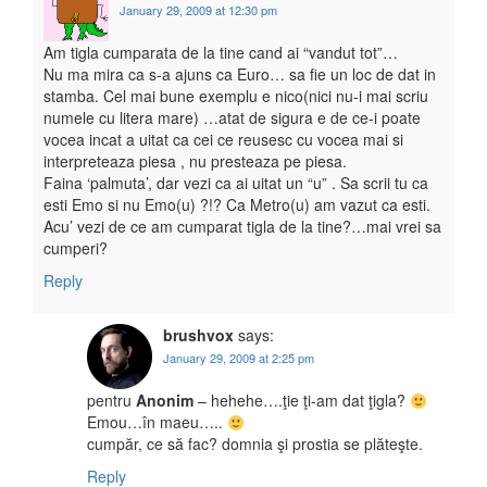
January 29, 2009 at 12:30 pm
Am tigla cumparata de la tine cand ai “vandut tot”…
Nu ma mira ca s-a ajuns ca Euro… sa fie un loc de dat in
stamba. Cel mai bune exemplu e nico(nici nu-i mai scriu
numele cu litera mare) …atat de sigura e de ce-i poate
vocea incat a uitat ca cei ce reusesc cu vocea mai si
interpreteaza piesa , nu presteaza pe piesa.
Faina ‘palmuta’, dar vezi ca ai uitat un “u” . Sa scrii tu ca
esti Emo si nu Emo(u) ?!? Ca Metro(u) am vazut ca esti.
Acu’ vezi de ce am cumparat tigla de la tine?…mai vrei sa
cumperi?
Reply
brushvox
says:
January 29, 2009 at 2:25 pm
pentru
Anonim
– hehehe….ţie ţi-am dat ţigla?
Emou…în maeu…..
cumpăr, ce să fac? domnia şi prostia se plăteşte.
Reply