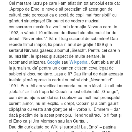
Cel mai tare lucru pe care l-am aflat din tot articolul este că:
„Apropo de Emo, e nevoie să precizăm că acest gen de
cultură este perceput ca o sectă de copii mai “sensibili” cu
gânduri sinucigaşe! Din punct de vedere muzical,
consacrarea maximă a venit prin formaţia Nirvana care, în
1992, a vândut 10 milioane de discuri ale albumului lor de
debut, “Nevermind”.” Să-mi trag scaunul de sub mine! Dau
repede filmul înapoi, fix până-n anul de graţie 1989 şi-n
sertarul Nirvana găsesc albumul „Bleach”. Pentru cei care n-
au nici film, le lipsesc şi suspect de multe sertare, le
recomand utilizarea
Google
sau
Wikipedia
. Sunt abia anul I
la jurnalism, da’ pentru un examen citisem ceva legat de
subiect şi documentare…aşa o fi? Dau filmul de data aceasta
înainte şi mă opresc la cadrul numărul doi: „Nevermind”
1991. Bun. Mi-am verificat memoria: nu m-a lăsat. Un alt mic
„detaliu” ar fi că trupa lui Cobain a fost etichetată „Grunge”,
cum de au ajuns cei doi să-i cupleze cu mult mai proaspătul
curent „Emo”, nu-mi explic. E drept, Cobain şi-a cam găurit
căpăţâna cu vesta anti-glonţ pe el – vorba lu’ Eminem – dar
dacă plecăm de la acest principiu, Hendrix săracu’ o fi fost şi
el Emo ca şi Jim Morrison sau Ian Curtis…
Dau din curiozitate pe Wiki şi surpriză! La „Emo” – pagina