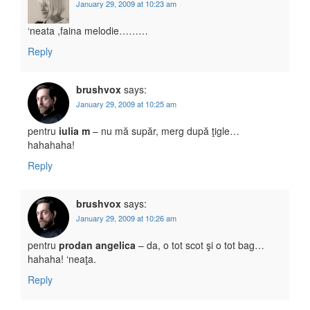
January 29, 2009 at 10:23 am
‘neata ,faina melodie………
Reply
brushvox
says:
January 29, 2009 at 10:25 am
pentru
iulia m
– nu mă supăr, merg după ţigle…
hahahaha!
Reply
brushvox
says:
January 29, 2009 at 10:26 am
pentru
prodan angelica
– da, o tot scot şi o tot bag…
hahaha! ‘neaţa.
Reply