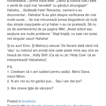
românească – prima frază este: „Genul şi cultura EMO este
o sectă de copii mai “sensibili” cu gânduri sinucigaşe!”
Hahaha….tăvăleală frate! Retractez, oamenii s-au
documentat…Hahaha! N-au ştiut despre verificarea din mai
multe surse… Se mai minunează lumea blogosferei că mulţi
dau simple copy/paste-uri şi habar n-au ce postează. Să nu
zic de avertismentul de pe pagina Wiki: „Acest articol sau
secţiune are multe probleme.” Staţi liniştiţi, nu este nici izolat,
nici singular cazul! Hahaha!
Şi eu sunt Emo. Şi Metro(u)-sexual. De fiecare dată când mă
“dau” cu metroul am emoţii cine cade peste mine sau cine se
freacă de mine…Holly Shit! (Ca să nu zic “Holly Cow” că se
interpretează! Hahahaha!)
P.S.
1. Credeam că n-am subiect pentru astăzi. Merci Dana,
merci Miron.
2. N-am nici eu tot gardul pus… Sau l-am dat jos?
3. Are cineva ţigle de vânzare?
Posted in
brushvox
Tagged with
bla bla bla
,
blogger
,
brambura
,
divertisment
,