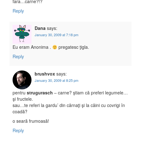
fara…carne?!?
Reply
Dana
says:
January 30, 2009 at 7:18 pm
Eu eram Anonima .
pregatesc ţigla.
Reply
brushvox
says:
January 30, 2009 at 8:25 pm
pentru
strugurasch
– carne? ştiam că preferi legumele…
şi fructele.
sau…te referi la gardu’ din cârnaţi şi la câini cu covrigi în
coadă?
o seară frumoasă!
Reply