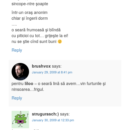
sincope-ntre şoapte
într-un oraş anonim
chiar şi îngerii dorm
….
o seară frumoasă şi blîndă
cu piticioi cu tot… grijeşte la ei!
nu se ştie cînd sunt buni
Reply
brushvox
says:
January 29, 2009 at 8:41 pm
pentru
liloo
– o seară lină să avem…vin furtunile şi
ninsoarea…frigul.
Reply
strugurasch:)
says:
January 30, 2009 at 12:33 pm