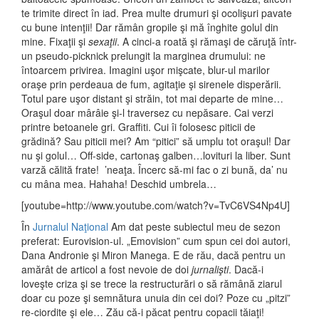
te trimite direct în iad. Prea multe drumuri şi ocolişuri pavate
cu bune intenţii! Dar rămân gropile şi mă înghite golul din
mine. Fixaţii şi
sexaţii
. A cinci-a roată şi rămaşi de căruţă într-
un pseudo-picknick prelungit la marginea drumului: ne
întoarcem privirea. Imagini uşor mişcate, blur-ul marilor
oraşe prin perdeaua de fum, agitaţie şi sirenele disperării.
Totul pare uşor distant şi străin, tot mai departe de mine…
Oraşul doar mârâie şi-l traversez cu nepăsare. Cai verzi
printre betoanele gri. Graffiti. Cui îi folosesc piticii de
grădină? Sau piticii mei? Am “pitici” să umplu tot oraşul! Dar
nu şi golul… Off-side, cartonaş galben…lovituri la liber. Sunt
varză călită frate! ’neaţa. Încerc să-mi fac o zi bună, da’ nu
cu mâna mea. Hahaha! Deschid umbrela…
[youtube=http://www.youtube.com/watch?v=TvC6VS4Np4U]
În
Jurnalul Naţional
Am dat peste subiectul meu de sezon
preferat: Eurovision-ul. „Emovision” cum spun cei doi autori,
Dana Andronie şi Miron Manega. E de rău, dacă pentru un
amărât de articol a fost nevoie de doi
jurnalişti
. Dacă-i
loveşte criza şi se trece la restructurări o să rămână ziarul
doar cu poze şi semnătura unuia din cei doi? Poze cu „pitzi”
re-ciordite şi ele… Zău că-i păcat pentru copacii tăiaţi!