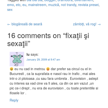
emo
,
etc
,
eu
,
mainstreem
,
muzică
,
not trandy
,
revista presei
,
sex
←
blogăreală de seară
zâmbiţi, vă rog!
→
Post navigation
16 comments on “
fixaţii şi
sexaţii
”
lu
says:
January 29, 2009 at 9:47 am
eu nu cad in metrou
dar prefer sa circul cu el in
Bucuresti , ca la suprafata e nasol rau in trafic , mai ales
intr-o zi ploioasa ,cu sau fara umbrela . Eurovision , astept
cu interes sa vad cine va fi ales, ca din ce am vazut ,un
pic ce-i drept , nu era de eurovision , cu toate pretentiile si
ifosele lor .
Reply