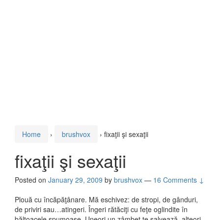
Home
›
brushvox
›
fixaţii şi sexaţii
fixaţii şi sexaţii
Posted on
January 29, 2009
by
brushvox
—
16 Comments ↓
Plouă cu încăpăţânare. Mă eschivez: de stropi, de gânduri,
de priviri sau…atingeri. Îngeri rătăciţi cu feţe oglindite în
băltoacele spumoase. Uneori un zâmbet te salvează, alteori