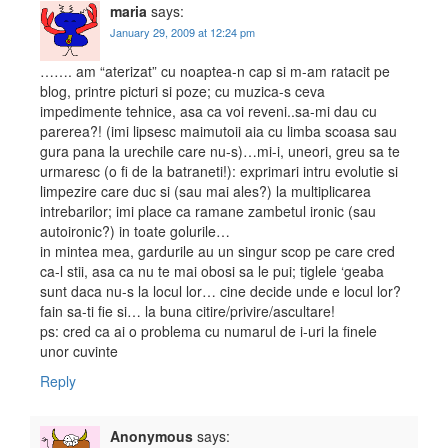
maria
says:
January 29, 2009 at 12:24 pm
……. am “aterizat” cu noaptea-n cap si m-am ratacit pe
blog, printre picturi si poze; cu muzica-s ceva
impedimente tehnice, asa ca voi reveni..sa-mi dau cu
parerea?! (imi lipsesc maimutoii aia cu limba scoasa sau
gura pana la urechile care nu-s)…mi-i, uneori, greu sa te
urmaresc (o fi de la batraneti!): exprimari intru evolutie si
limpezire care duc si (sau mai ales?) la multiplicarea
intrebarilor; imi place ca ramane zambetul ironic (sau
autoironic?) in toate golurile…
in mintea mea, gardurile au un singur scop pe care cred
ca-l stii, asa ca nu te mai obosi sa le pui; tiglele ‘geaba
sunt daca nu-s la locul lor… cine decide unde e locul lor?
fain sa-ti fie si… la buna citire/privire/ascultare!
ps: cred ca ai o problema cu numarul de i-uri la finele
unor cuvinte
Reply
Anonymous
says: