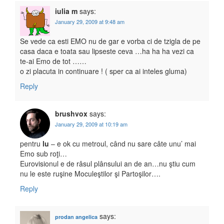
iulia m
says:
January 29, 2009 at 9:48 am
Se vede ca esti EMO nu de gar e vorba ci de tzigla de pe
casa daca e toata sau lipseste ceva …ha ha ha vezi ca
te-ai Emo de tot ……
o zi placuta in continuare ! ( sper ca ai inteles gluma)
Reply
brushvox
says:
January 29, 2009 at 10:19 am
pentru
lu
– e ok cu metroul, când nu sare câte unu’ mai
Emo sub roţi…
Eurovisionul e de râsul plânsului an de an…nu ştiu cum
nu le este ruşine Moculeştilor şi Partoşilor….
Reply
says:
prodan angelica