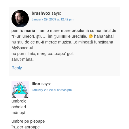
brushvox
says:
January 29, 2009 at 12:42 pm
pentru
maria
– am o mare-mare problemă cu numărul de
“i”-uri uneori, ştiu… îmi ţiuiiiiiiiiiiie urechile.
hahahaha!
nu ştiu de ce nu-ţi merge muzica…dimineaţă funcţioana
MySpace-ul…
nu pun nimic, merg cu…capu’ gol.
sărut-mâna.
Reply
liloo
says:
January 29, 2009 at 8:35 pm
umbrele
ochelari
mănuşi
umbre pe pleoape
în..ger aproape