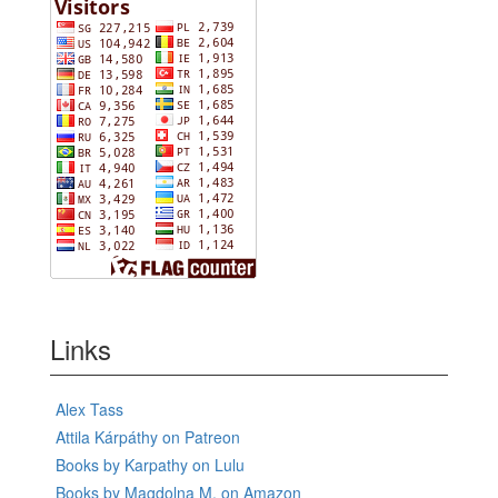
Links
Alex Tass
Attila Kárpáthy on Patreon
Books by Karpathy on Lulu
Books by Magdolna M. on Amazon