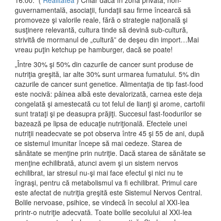
16.00.” (
Realitatea
) Chiar dacă în zona privată, non-
guvernamentală, asociaţii, fundaţii sau firme încearcă să
promoveze şi valorile reale, fără o strategie naţională şi
susţinere relevantă, cultura tinde să devină sub-cultură,
strivită de mormanul de „cultură” de deşeu din import…Mai
vreau puţin ketchup pe hamburger, dacă se poate!
„Între 30% şi 50% din cazurile de cancer sunt produse de
nutriţia greşită, iar alte 30% sunt urmarea fumatului. 5% din
cazurile de cancer sunt genetice. Alimentaţia de tip fast-food
este nocivă: pâinea albă este devalorizată, carnea este deja
congelată şi amestecată cu tot felul de lianţi şi arome, cartofii
sunt trataţi şi pe deasupra prăjiţi. Succesul fast-foodurilor se
bazează pe lipsa de educaţie nutriţională. Efectele unei
nutriţii neadecvate se pot observa între 45 şi 55 de ani, după
ce sistemul imunitar începe să mai cedeze. Starea de
sănătate se menţine prin nutriţie. Dacă starea de sănătate se
menţine echilibrată, atunci avem şi un sistem nervos
echilibrat, iar stresul nu-şi mai face efectul şi nici nu te
îngraşi, pentru că metabolismul va fi echilibrat. Primul care
este afectat de nutriţia greşită este Sistemul Nervos Central.
Bolile nervoase, psihice, se vindecă în secolul al XXI-lea
printr-o nutriţie adecvată. Toate bolile secolului al XXI-lea