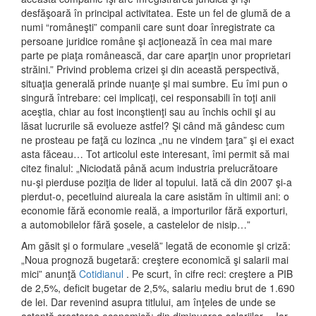
desfăşoară în principal activitatea. Este un fel de glumă de a
numi “româneşti” companii care sunt doar înregistrate ca
persoane juridice române şi acţionează în cea mai mare
parte pe piaţa românească, dar care aparţin unor proprietari
străini.” Privind problema crizei şi din această perspectivă,
situaţia generală prinde nuanţe şi mai sumbre. Eu îmi pun o
singură întrebare: cei implicaţi, cei responsabili în toţi anii
aceştia, chiar au fost inconştienţi sau au închis ochii şi au
lăsat lucrurile să evolueze astfel? Şi când mă gândesc cum
ne prosteau pe faţă cu lozinca „nu ne vindem ţara” şi ei exact
asta făceau… Tot articolul este interesant, îmi permit să mai
citez finalul: „Niciodată până acum industria prelucrătoare
nu-şi pierduse poziţia de lider al topului. Iată că din 2007 şi-a
pierdut-o, pecetluind aiureala la care asistăm în ultimii ani: o
economie fără economie reală, a importurilor fără exporturi,
a automobilelor fără şosele, a castelelor de nisip…”
Am găsit şi o formulare „veselă” legată de economie şi criză:
„Noua prognoză bugetară: creştere economică şi salarii mai
mici” anunţă
Cotidianul
. Pe scurt, în cifre reci: creştere a PIB
de 2,5%, deficit bugetar de 2,5%, salariu mediu brut de 1.690
de lei. Dar revenind asupra titlului, am înţeles de unde se