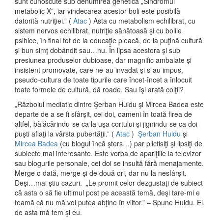
sunt cunoscute sub denumirea genetică „Sindromul
metabolic X”, iar vindecarea acestor boli este posibilă
datorită nutriţiei.” (
Atac
) Asta cu metabolism echilibrat, cu
sistem nervos echilibrat, nutriţie sănătoasă şi cu bolile
psihice, în final tot de la educaţie pleacă, de la puţină cultură
şi bun simţ dobândit sau…nu. În lipsa acestora şi sub
presiunea produselor dubioase, dar magnific ambalate şi
insistent promovate, care ne-au invadat şi s-au impus,
pseudo-cultura de toate tipurile care încet-încet a înlocuit
toate formele de cultură, dă roade. Sau îşi arată colţii?
„Războiul mediatic dintre Şerban Huidu şi Mircea Badea este
departe de a se fi sfârşit, cei doi, oameni în toată firea de
altfel, bălăcărindu-se ca la uşa cortului şi jignindu-se ca doi
puşti aflaţi la vârsta pubertăţii.” (
Atac
)
Şerban Huidu
şi
Mircea Badea
(cu blogul încă şters…) par plictisiţi şi lipsiţi de
subiecte mai interesante. Este vorba de apariţiile la televizor
sau blogurile personale, cei doi se insultă fără menajamente.
Merge o dată, merge şi de două ori, dar nu la nesfârşit.
Deşi…mai ştiu cazuri. „Le promit celor dezgustaţi de subiect
că asta o să fie ultimul post pe această temă, deşi tare-mi e
teamă că nu mă voi putea abţine în viitor.” – Spune Huidu. Ei,
de asta mă tem şi eu.