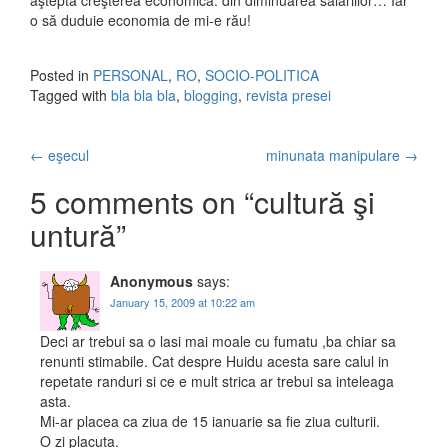
aşteptă creşterea economică: din diminuarea salariilor… Iar
o să duduie economia de mi-e rău!
Posted in
PERSONAL
,
RO
,
SOCIO-POLITICA
Tagged with
bla bla bla
,
blogging
,
revista presei
←
eşecul
minunata manipulare
→
Post navigation
5 comments on “
cultură şi
untură
”
Anonymous
says:
January 15, 2009 at 10:22 am
Deci ar trebui sa o lasi mai moale cu fumatu ,ba chiar sa
renunti stimabile. Cat despre Huidu acesta sare calul in
repetate randuri si ce e mult strica ar trebui sa inteleaga
asta.
Mi-ar placea ca ziua de 15 ianuarie sa fie ziua culturii.
O zi placuta.