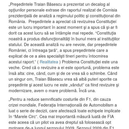
„Preşedintele Traian Băsescu a prezentat un decalog al
opţiunilor personale extrase din raportul realizat de Comisia
prezidenţială de analiză a regimului politic şi constituţional din
România. Preşedintele a apreciat că revizuirea Constituţiei
este un lucru important în acest moment şi a spus că şi-ar fi
dorit ca acest lucru să se întâmple mai repede. “Constituţia
noastră a produs disfuncţionalităţi în bunul mers al instituţiilor
statului. De această analiză nu are nevoie, dar preşedintele
României, ci întreaga ţară”, a spus preşedintele care a
explicat de ce a ales specialişti tineri pentru întocmirea
acestui raport.” (
Realitatea
) Problema Constituţiei este una
veche. Cred că o revizuire a ei este oportună, problema este
însă alta: cine, când, cum şi de ce vrea să o schimbe. Când
un singur om, Traian Băsescu vrea să aibă puteri sporite ca
preşedinte şi acest lucru ne este „vândut” ca fiind revizuire şi
modernizare, avem o mare problemă. Încă una.
„Pentru a reduce semnificativ costurile din F1, din cauza
crizei mondiale, Federaţia Internaţională de Automobilism a
luat o serie de decizii, care afectează toate echipele implicate
în “Marele Circ”. Cea mai importantă măsură luată de FIA
este aceea că un pilot va avea dreptul să folosească opt
motoare de-a lungul sezonului 2009. Sezonul 2009 din F1