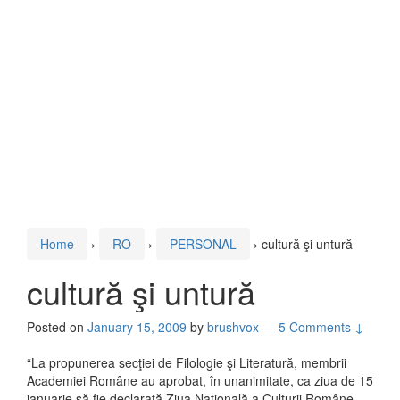
Home
›
RO
›
PERSONAL
›
cultură şi untură
cultură şi untură
Posted on
January 15, 2009
by
brushvox
—
5 Comments ↓
“La propunerea secţiei de Filologie şi Literatură, membrii
Academiei Române au aprobat, în unanimitate, ca ziua de 15
ianuarie să fie declarată Ziua Naţională a Culturii Române.