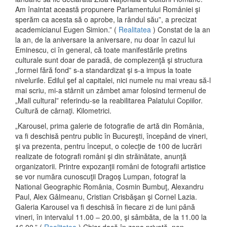
Am înaintat această propunere Parlamentului României şi
sperăm ca acesta să o aprobe, la rândul său”, a precizat
academicianul Eugen Simion.” (
Realitatea
) Constat de la an
la an, de la aniversare la aniversare, nu doar în cazul lui
Eminescu, ci în general, că toate manifestările pretins
culturale sunt doar de paradă, de complezenţă şi structura
„formei fără fond” s-a standardizat şi s-a impus la toate
nivelurile. Edilul şef al capitalei, nici numele nu mai vreau să-l
mai scriu, mi-a stârnit un zâmbet amar folosind termenul de
„Mall cultural” referindu-se la reabilitarea Palatului Copiilor.
Cultură de cârnaţi. Kilometrici.
„Karousel, prima galerie de fotografie de artă din România,
va fi deschisă pentru public în Bucureşti, începând de vineri,
şi va prezenta, pentru început, o colecţie de 100 de lucrări
realizate de fotografi români şi din străinătate, anunţă
organizatorii. Printre expozanţii români de fotografii artistice
se vor număra cunoscuţii Dragoş Lumpan, fotograf la
National Geographic România, Cosmin Bumbuţ, Alexandru
Paul, Alex Gâlmeanu, Cristian Crisbăşan şi Cornel Lazia.
Galeria Karousel va fi deschisă în fiecare zi de luni până
vineri, în intervalul 11.00 – 20.00, şi sâmbăta, de la 11.00 la