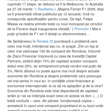
cuprinde 17 etape, iar debutul va fi la Melbourne, în Australia
pe 27-29 martie.” (
Realitatea
) „Maşina Ferrari F1 2009, deşi
va fi prezentată oficial publicului pe 12 ianuarie, încă nu
corespunde specificaţiilor pentru curse. De fapt, Felipe
Massa va realiza primele teste cu noul monopost pe circuitul
de la Fiorano după inaugurarea oficială.” (
Promotor
) Mai e
puţin şi bolizii de F1 vor fi dotaţi cu electromotoare…
Ilie Şerbănescu în
Revista 22
punctează o problemă care
celor mai mulţi, intenţionat sau nu, le scapă: „Într-un top al
celor mai valoroase 100 de companii din România, întocmit
de Ziarul Financiar împreună cu casa de investiţii Capital
Partners, străinii deţin 70% din capitalul acestor companii,
statul vreo 25%, iar antreprenorii privaţi români mai puţin de
5%. Nimic altceva nu poate spune mai mult despre actuala
economie din România şi despre problemele care preocupa
cel mai serios în noul an, în condiţiile crizei financiare şi
economice internaţionale: la ce să ne aşteptăm şi de la cine?
Economia din România este total dependentă de capitalul
străin şi i se va întâmpla exact ceea ce acesta va dori. (…) O
biată confuzie – care, din păcate, funcţionează copios –
amestecă în cazul unei companii proprietarul ei cu locul unde
această companie îşi are înregistrarea juridică şi îşi