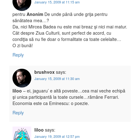
January 15, 2009 at 11:15 am
pentru
Anonim
De unde până unde grija pentru
sănătatea mea…?
Da, nici Mircea Badea nu este mai breaz şi nici mai matur.
Cât despre Ziua Culturii, sunt perfect de acord, cu
condiţia să nu fie doar o formalitate ca toate celelalte…
O zi bună!
Reply
brushvox
says:
January 15, 2009 at 11:30 am
liloo
– ei, jaguaru’ e altă poveste…cea mai veche echipă
şi unica participantă la toate cursele…rămâne Ferrari.
Economia este ca Eminescu: o poezie.
Reply
liloo
says:
January 19, 2009 at 12:57 pm