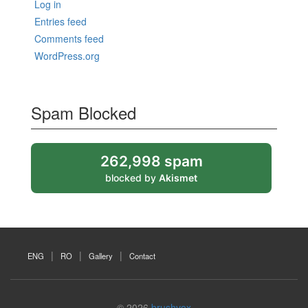
Log in
Entries feed
Comments feed
WordPress.org
Spam Blocked
262,998 spam
blocked by
Akismet
ENG
RO
Gallery
Contact
© 2026
brushvox