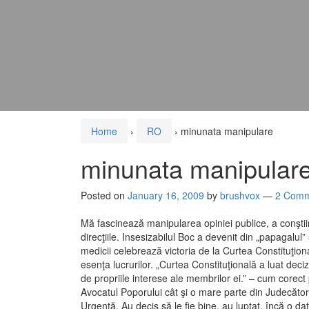
Home
›
RO
›
minunata manipulare
minunata manipular
Posted on
January 16, 2009
by
brushvox
—
2 Comm
Mă fascinează manipularea opiniei publice, a conştiinţ
direcţiile. Insesizabilul Boc a devenit din „papagalul”
medicii celebrează victoria de la Curtea Constituţion
esenţa lucrurilor. „Curtea Constituţională a luat decizi
de propriile interese ale membrilor ei.” – cum core
Avocatul Poporului cât şi o mare parte din Judecători
Urgenţă. Au decis să le fie bine, au luptat, încă o da