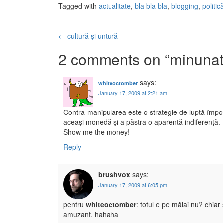
Tagged with
actualitate
,
bla bla bla
,
blogging
,
politic
←
cultură şi untură
Post navigation
2 comments on “
minunat
says:
whiteoctomber
January 17, 2009 at 2:21 am
Contra-manipularea este o strategie de luptă împot
aceaşi monedă şi a păstra o aparentă indiferenţă.
Show me the money!
Reply
brushvox
says:
January 17, 2009 at 6:05 pm
pentru
whiteoctomber
: totul e pe mălai nu? chiar
amuzant. hahaha