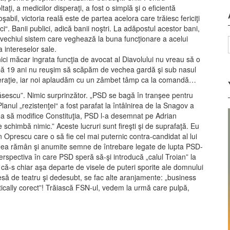
taţi, a medicilor disperaţi, a fost o simplă şi o eficientă
bil, victoria reală este de partea acelora care trăiesc fericiţi
i“. Banii publici, adică banii noştri. La adăpostul acestor bani,
n vechiul sistem care veghează la buna funcţionare a acelui
a intereselor sale.
nici măcar ingrata funcţia de avocat al Diavolului nu vreau să o
după 19 ani nu reuşim să scăpăm de vechea gardă şi sub nasul
eraţie, iar noi aplaudăm cu un zâmbet tâmp ca la comandă…
ăsescu”. Nimic surprinzător. „PSD se bagă în tranşee pentru
lanul „rezistenţei“ a fost parafat la întâlnirea de la Snagov a
ea să modifice Constituţia, PSD l-a desemnat pe Adrian
 schimbă nimic.” Aceste lucruri sunt fireşti şi de suprafaţă. Eu
prescu care o să fie cel mai puternic contra-candidat al lui
ea rămân şi anumite semne de întrebare legate de lupta PSD-
perspectiva în care PSD speră să-şi introducă „calul Troian” la
d că-s chiar aşa departe de visele de puteri sporite ale domnului
iesă de teatru şi dedesubt, se fac alte aranjamente: „business
politically corect”! Trăiască FSN-ul, vedem la urmă care pulpă,