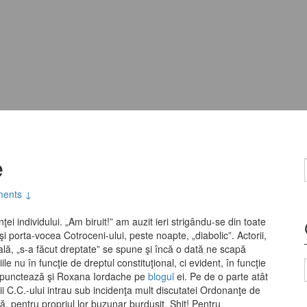
e
ents ↓
ei individului. „Am biruit!” am auzit ieri strigându-se din toate
 şi porta-vocea Cotroceni-ului, peste noapte, „diabolic”. Actorii,
ală, „s-a făcut dreptate” se spune şi încă o dată ne scapă
ile nu în funcţie de dreptul constituţional, ci evident, în funcţie
ct punctează şi Roxana Iordache pe
blogul
ei. Pe de o parte atât
i C.C.-ului intrau sub incidenţa mult discutatei Ordonanţe de
tă, pentru propriul lor buzunar burduşit. Shit! Pentru