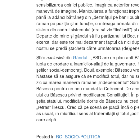
sensibilizarea opiniei publice, imaginea actorilor revol
manevră de imagine. Manipularea a funcţionat ireproşa
până la adânci bătrâneţi din „dezmăţul pe banii public
rămân pe poziţie şi în funcţie, o întreagă armată di
sistem din cadrul sistemului (era să zic “ticăloşit”) şi 
Departe de mine şi gândul să fiu partizanul lui Boc, 
exercit, dar este tot mai dezarmant faptul că nici 
nostru se predă ştacheta către următoarea (de)gen
Ştire
exclusivă
din
Gândul
: „PSD are un plan anti-B
lupta de erodare a inamicilor-aliaţi de la guvernare. P
şefilor social-democraţi. Două exemple: Băsescu vr
Năstase să se asigure că se modifică totul, dar nu se
zic că marea manevră rămâne „independentul” Sorin O
Băsescu pentru un nou mandat la Cotroceni. De ace
ului cu Băsescu privind modificarea Constituţiei. În 
şefia statului, modificările dorite de Băsescu nu cre
„retras” Iliescu. Cred că pe scenă se joacă încă o p
as usual, în mioriticul sens al fraternităţii şi totul „
care aripă….
Posted in
RO
,
SOCIO-POLITICA