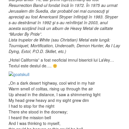
Resurrection Band-ul fondat încă în 1972. În 1975 au urmat
Jerusalem din Suedia, dar probabil cei mai cunoscuţi şi
apreciaţi au fost Americanii Stryper înfiinţaţi în 1983. Stryper
s-au destrămat în 1992 şi s-au reînfiinţat în 2003, anul
acesta scoţând încă un album de Heavy Metal de calitate
“Murder By Pride”.
Lista trupelor de White (sau Christian) Metal este lungă:
Tourniquet, Mortification, Underoath, Demon Hunter, As I Lay
Dying, Extol, P.O.D. Skillet, etc.)
„Hotel California” a fost neoficial imnul bisericii lui LaVey…
Textul este destul de….
„On a dark desert highway, cool wind in my hair
Warm smell of colitas, rising up through the air
Up ahead in the distance, I saw a shimmering light
My head grew heavy and my sight grew dim
I had to stop for the night
There she stood in the doorway;
I heard the mission bell
And I was thinking to myself,