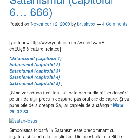
6… 666)
Posted on
November 12, 2009
by
brushvox
—
4 Comments
↓
[youtube= http://www.youtube.com/watch?v=mE–
ehEUg5I&feature=related]
(
Satanismul (capitolul 1)
Satanismul (capitolul 2)
Satanismul (capitolul 3)
Satanismul (capitolul 4)
Satanismul (capitolul 5)
)
„Şi se vor aduna înaintea Lui toate neamurile şi-i va despărţi
pe unii de alţii, precum desparte păstorul oile de capre. Şi va
pune oile de-a dreapta Sa, iar caprele de-a stânga.”
Matei
25, 32-33
Simbolistica folosită în Satanism este predominant cu
legătură şi referire la Creştinism. Din acest citat din Biblie