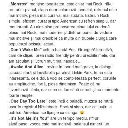
„Monster”
menţine tonalitatea, este chiar mai Rock, riff-ul
are prim-planul, clapa doar colorează fundalul, refrenul este
mai incisiv, piesa mai cursivă, mai sudată. Este un Rock
simplu, eficient, curat şi tipic American cu refren simplu, dar
memorabil. Au ales bine promovarea albumului cu două
piese mai Rock, mai moderne şi dintr-un punct de vedere
mai incisive şi mai credibile ca multe din trupele-ciungă care
populează peisajul actual.
„Don’t Wake Me”
este o baladă Post-Grunge/Alternativă,
cam de clişeu, prea radio-friendly pentru urechile mele, dar
am ascultat şi lucruri mult mai nasoale…
„Awake And Alive”
revine în tonuri mai grave, la dialogul
clapă/chitară şi inevitabila paralelă Linkin Park, tema este
interesantă, cele două voci se completează perfect, corurile
au amplitudine, forţă, piesa dinamism. Poate că nu
inventează nimic, dar ceea ce fac sună corect şi au momente
foarte reuşite.
„One Day Too Late”
este încă o baladă, muzica se mută
uşor în registrul Nickleback, Rock şi sirop, dar cel puţin la
publicul American se lipeşte ca ciunga.
„It’s Not Me It’s You”
are un tempo mediu, riff-uri
sănătoase, vocea este mai incisivă, balansul nimerit, un