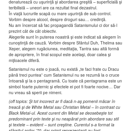
denaturează cu uşurinţă şi abordarea greşită – superficială şi
teribilistă – uneori are ca rezultat final dezastrul.
În viaţă lucrurile scapă cu mare uşurinţă de sub control.
Vorbim despre alcool, despre droguri sau… credinţă.
Nu am încercat să fac propagandă Satanismului ci dor să-l
prezint cât de cât obiectiv.
Alegerile sunt în puterea noastră şi este indicat să alegem în
cunoştinţă de cauză. Vorbim despre Sfântul Duh, Thelma sau
Xeper, alegem rugăciunea, meditaţia, Tantra sau altă formă
de apropriere, în final scopul este acelaşi, doar calea şi
mijloacele diferă.
Satanismul nu este o joacă, nu există „te faci frate cu Dracu
până treci puntea” cum Satanismul nu se rezumă la o cruce
întoarsă şi la o pentagramă. Cu toate că pentagrama este un
simbol foarte puternic şi efectele ei pot fi foarte nocive… Dar
nu vreau să sperii pe nimeni.
(off topics: Şi tot incorect ar fi dacă n-aş pomenii măcar în
treacă şi de White Metal sau Christian Metal – în contrast cu
Black Metal-ul. Acest curent din Metal se deosebeşte tot
predominant prin texte şi nu neapărat prin abordare sau stil
şi textele – evident – sunt creştine. Curentul s-a format la
sfârşitul anilor ’70, dar primii reprezentanţi au fost