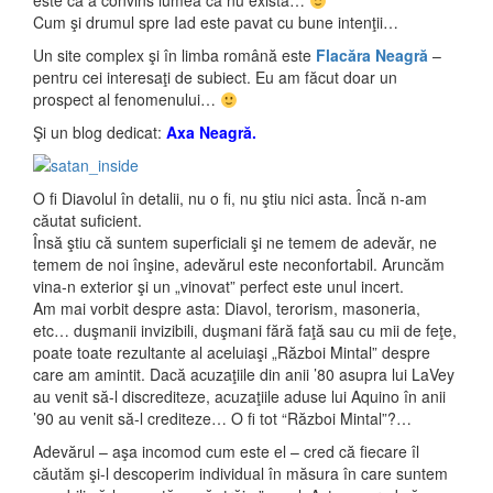
este că a convins lumea că nu există…
Cum şi drumul spre Iad este pavat cu bune intenţii…
Un site complex şi în limba română este
Flacăra Neagră
–
pentru cei interesaţi de subiect. Eu am făcut doar un
prospect al fenomenului…
Şi un blog dedicat:
Axa Neagră.
O fi Diavolul în detalii, nu o fi, nu ştiu nici asta. Încă n-am
căutat suficient.
Însă ştiu că suntem superficiali şi ne temem de adevăr, ne
temem de noi înşine, adevărul este neconfortabil. Aruncăm
vina-n exterior şi un „vinovat” perfect este unul incert.
Am mai vorbit despre asta: Diavol, terorism, masoneria,
etc… duşmanii invizibili, duşmani fără faţă sau cu mii de feţe,
poate toate rezultante al aceluiaşi „Război Mintal” despre
care am amintit. Dacă acuzaţiile din anii ’80 asupra lui LaVey
au venit să-l discrediteze, acuzaţiile aduse lui Aquino în anii
’90 au venit să-l crediteze… O fi tot “Război Mintal”?…
Adevărul – aşa incomod cum este el – cred că fiecare îl
căutăm şi-l descoperim individual în măsura în care suntem