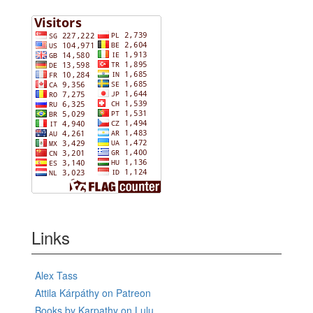
Links
Alex Tass
Attila Kárpáthy on Patreon
Books by Karpathy on Lulu