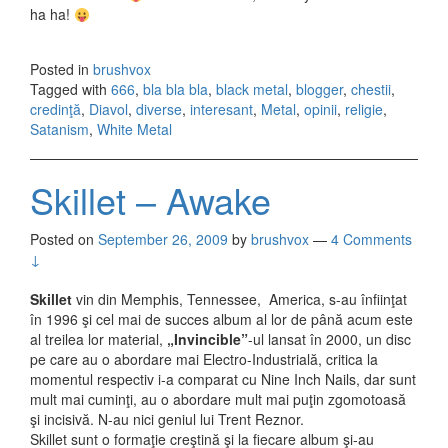
ha ha!
Posted in
brushvox
Tagged with
666
,
bla bla bla
,
black metal
,
blogger
,
chestii
,
credinţă
,
Diavol
,
diverse
,
interesant
,
Metal
,
opinii
,
religie
,
Satanism
,
White Metal
Skillet – Awake
Posted on
September 26, 2009
by
brushvox
—
4 Comments
↓
Skillet
vin din Memphis, Tennessee, America, s-au înfiinţat
în 1996 şi cel mai de succes album al lor de până acum este
al treilea lor material,
„Invincible”
-ul lansat în 2000, un disc
pe care au o abordare mai Electro-Industrială, critica la
momentul respectiv i-a comparat cu Nine Inch Nails, dar sunt
mult mai cuminţi, au o abordare mult mai puţin zgomotoasă
şi incisivă. N-au nici geniul lui Trent Reznor.
Skillet sunt o formaţie creştină şi la fiecare album şi-au