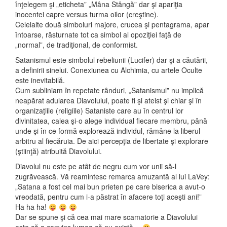
înţelegem şi „eticheta” „Mâna Stângă” dar şi apariţia
inocentei capre versus turma oilor (creştine).
Celelalte două simboluri majore, crucea şi pentagrama, apar
întoarse, răsturnate tot ca simbol al opoziţiei faţă de
„normal”, de tradiţional, de conformist.
Satanismul este simbolul rebeliunii (Lucifer) dar şi a căutării,
a definirii sinelui. Conexiunea cu Alchimia, cu artele Oculte
este inevitabilă.
Cum subliniam în repetate rânduri, „Satanismul” nu implică
neapărat adularea Diavolului, poate fi şi ateist şi chiar şi în
organizaţiile (religiile) Sataniste care au în centrul lor
divinitatea, calea şi-o alege individual fiecare membru, până
unde şi în ce formă explorează individul, rămâne la liberul
arbitru al fiecăruia. De aici percepţia de libertate şi explorare
(ştiinţă) atribuită Diavolului.
Diavolul nu este pe atât de negru cum vor unii să-l
zugrăvească. Vă reamintesc remarca amuzantă al lui LaVey:
„Satana a fost cel mai bun prieten pe care biserica a avut-o
vreodată, pentru cum i-a păstrat în afacere toţi aceşti ani!”
Ha ha ha!
Dar se spune şi că cea mai mare scamatorie a Diavolului