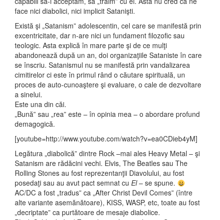
capabili să-l acceptăm, să „trăim” cu el. Asta nu cred că ne
face nici diabolici, nici implicit Satanişti.
Există şi „Satanism” adolescentin, cel care se manifestă prin
excentricitate, dar n-are nici un fundament filozofic sau
teologic. Asta explică în mare parte şi de ce mulţi
abandonează după un an, doi organizaţiile Sataniste în care
se înscriu. Satanismul nu se manifestă prin vandalizarea
cimitirelor ci este în primul rând o căutare spirituală, un
proces de auto-cunoaştere şi evaluare, o cale de dezvoltare
a sinelui.
Este una din căi.
„Bună” sau „rea” este – în opinia mea – o abordare profund
demagogică.
[youtube=http://www.youtube.com/watch?v=ea0CDieb4yM]
Legătura „diabolică” dintre Rock –mai ales Heavy Metal – şi
Satanism are rădăcini vechi. Elvis, The Beatles sau The
Rolling Stones au fost reprezentanţii Diavolului, au fost
posedaţi sau au avut pact semnat cu
El
– se spune.
AC/DC a fost „tradus” ca „After Christ Devil Comes” (între
alte variante asemănătoare), KISS, WASP, etc, toate au fost
„decriptate” ca purtătoare de mesaje diabolice.