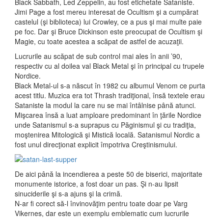
Black Sabbath, Led Zeppelin, au fost etichetate Sataniste.
Jimi Page a fost mereu interesat de Ocultism şi a cumpărat
castelul (şi biblioteca) lui Crowley, ce a pus şi mai multe paie
pe foc. Dar şi Bruce Dickinson este preocupat de Ocultism şi
Magie, cu toate acestea a scăpat de astfel de acuzaţii.
Lucrurile au scăpat de sub control mai ales în anii ’90,
respectiv cu al doilea val Black Metal şi în principal cu trupele
Nordice.
Black Metal-ul s-a născut în 1982 cu albumul Venom ce purta
acest titlu. Muzica era tot Thrash tradiţional, însă textele erau
Sataniste la modul la care nu se mai întâlnise până atunci.
Mişcarea însă a luat amploare predominant în ţările Nordice
unde Satanismul s-a suprapus cu Păginismul şi cu tradiţia,
moştenirea Mitologică şi Mistică locală. Satanismul Nordic a
fost unul direcţionat explicit împotriva Creştinismului.
De aici până la incendierea a peste 50 de biserici, majoritate
monumente istorice, a fost doar un pas. Şi n-au lipsit
sinuciderile şi s-a ajuns şi la crimă.
N-ar fi corect să-l învinovăţim pentru toate doar pe Varg
Vikernes, dar este un exemplu emblematic cum lucrurile