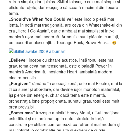
refren simplu, dar lipicios. Skillet foloseşte cele mai simple şi
eficiente reţete, dar reuşeşte să scoată maximul din fiecare
temă.
„Should’ve When You Could’ve”
este înco o piesă mai
lentă, în notă mai tradiţională, are ceva din Whitesnake-ul din
era „Here I Go Again”, dar e ambalat mai simplist şi într-o
manieră uşor mai modernă. Armoniile sunt plăcute, cuminţi,
pot cucerii adolescenţii… Teenage Rock, Bravo Rock…
„Believe”
începe cu chitare acustice, însă tonul este mai
grav, tema ceva mai tensionată, este o baladă Power în
manieră Americană, moştenire Heart, ambalată modern,
electro-acustic.
„Forgiven”
rămâne în aceeaşi zonă, este mai Electro, mai la
zi ca sunet şi abordare, dar devine uşor monoton materialul,
îşi pierde din energie, chiar dacă tema este nimerită,
orchestraţia bine proporţionată, sunetul gras, totul este mult
prea previzibil.
„Sometimes”
trezeşte amintiri Heavy Metal, riff-ul tradiţional
este filtrat şi distorsionat up to date, strofele în forţă
construite pe chitare contrastează cu refrenul mai modern şi
mai colorat, o combinaţie reuşită şi extrem de cursiv