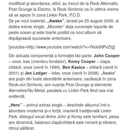
modificat şi abordarea, stilul: au trecut de la Rock Alternativ,
Post-Grunge la Electro, la Rock Simfonic ca în ultima vreme
să se aşeze în zona Linkin Park, P.O.D.
De pe noul material,
„Awake”
, lansat pe 25 august 2009, al
doilea extras single, „Monster” deja cucereşte topurile de
peste ocean şi este foarte posibil ca noul album să
depăşească succesele anterioare.
[youtube=http://www.youtube.com/watch?v=Y6obINPvZtg]
Din actuala componenţă a formaţiei fac parte:
John Cooper
– voce, bas (membru fondator),
Korey Cooper
– clape,
chitară ,voce (venit în 1999),
Ben Kasica
– chitară (venit în
2001) şi
Jen Ledger
– tobe, voce (venit în 2008). „Awake”
are puţin din toate abordările anterioare, oscilează în zona
Rock-ului Simfonic, are nuanţe Post-Grunge şi elemente
Alernetive/Nu Metal, paralela cu Linkin Park fiind cea mai
evidentă.
„Hero”
– primul extras single – deschide albumul într-o
abordare modernă şi-n forţă, manieră tradiţională Linkin
Park, dialogul vocal dintre John şi Korey este tonifiant, piesa
are dinamică, balansul clapă/chitară este nimerit şi eficient,
ritmul săltăreţ.