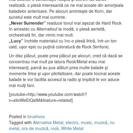
realizată, o piesă interesantă ce ne mai scoate din amorţeala
baladelor anterioare. Pe alocuri aminteşte de Korn, dar
sunetul este mult mai cuminte.
„Never Surrender”
readuce tonul mai aşezat de Hard Rock
în amestec cu Alternativul la modă, o piesă aerisită,
orchestrată fin, dar nimic mai mult.
„Lucy”
închide materialul cu înc-o piesă lirică, într-un ton
cald, uşor epic cu puţină coloratură de Rock Simfonic.
Un disc plăcut, poate prea plăcut pe alocuri, cred că dacă se
concentrau mai mult pe latura Rock/Metal erau mai
interesanţi, parcă au pus alături prea multe balade şi
momente lirice şi uşor plictisitoare, dar poate tocmai aceste
balade le vor facilita accesul la radio şi implicit le vor aduce
mai mulţi fani.
[youtube=http://www.youtube.com/watch?
v=s9xWeEtQstM&feature=related]
Posted in
brushvox
Tagged with
Alernative Metal
,
electro
,
music
,
muzică
,
nu
metal
,
ora de muzică
,
rock
,
White Metal