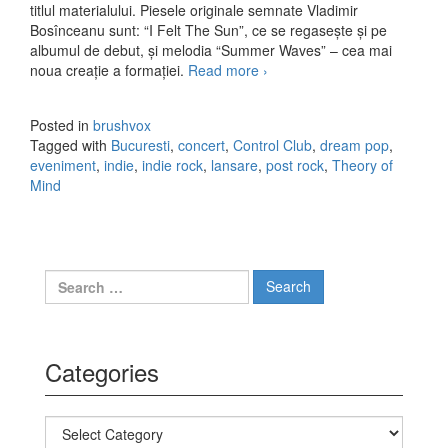
titlul materialului. Piesele originale semnate Vladimir
Bosînceanu sunt: “I Felt The Sun”, ce se regasește și pe
albumul de debut, și melodia “Summer Waves” – cea mai
noua creație a formației.
Read more
Lansare Theory of Mind
›
Joi, 27 Februarie, in
Control Club, Bucuresti
Posted in
brushvox
Tagged with
Bucuresti
,
concert
,
Control Club
,
dream pop
,
eveniment
,
indie
,
indie rock
,
lansare
,
post rock
,
Theory of
Mind
Search for:
Categories
Categories