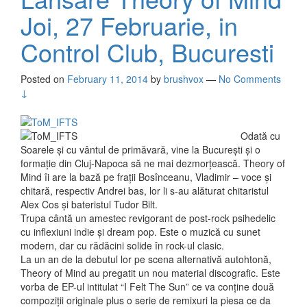
Joi, 27 Februarie, in
Control Club, Bucuresti
Posted on
February 11, 2014
by
brushvox
—
No Comments
↓
Odată cu
Soarele și cu vântul de primăvară, vine la București și o
formație din Cluj-Napoca să ne mai dezmorțească. Theory of
Mind îi are la bază pe frații Bosînceanu, Vladimir – voce și
chitară, respectiv Andrei bas, lor li s-au alăturat chitaristul
Alex Cos și bateristul Tudor Bilt.
Trupa cântă un amestec revigorant de post-rock psihedelic
cu inflexiuni indie și dream pop. Este o muzică cu sunet
modern, dar cu rădăcini solide în rock-ul clasic.
La un an de la debutul lor pe scena alternativă autohtonă,
Theory of Mind au pregatit un nou material discografic. Este
vorba de EP-ul intitulat “I Felt The Sun” ce va conține două
compoziții originale plus o serie de remixuri la piesa ce da