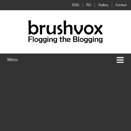
Skip to content
Skip to main menu
ENG
RO
Gallery
Contact
Menu