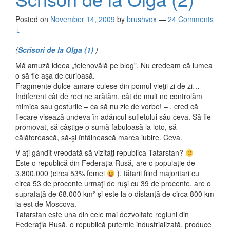
Posted on
November 14, 2009
by
brushvox
—
24 Comments
↓
(
Scrisori de la Olga (1)
)
Mă amuză ideea „telenovălă pe blog”. Nu credeam că lumea
o să fie aşa de curioasă.
Fragmente dulce-amare culese din pomul vieţii zi de zi…
Indiferent cât de reci ne arătăm, cât de mult ne controlăm
mimica sau gesturile – ca să nu zic de vorbe! – , cred că
fiecare visează undeva în adâncul sufletului său ceva. Să fie
promovat, să câştige o sumă fabuloasă la loto, să
călătorească, să-şi întâlnească marea iubire. Ceva.
V-aţi gândit vreodată să vizitaţi republica Tatarstan?
Este o republică din Federaţia Rusă, are o populaţie de
3.800.000 (circa 53% femei
), tătarii fiind majoritari cu
circa 53 de procente urmaţi de ruşi cu 39 de procente, are o
suprafaţă de 68.000 km² şi este la o distanţă de circa 800 km
la est de Moscova.
Tatarstan este una din cele mai dezvoltate regiuni din
Federaţia Rusă, o republică puternic industrializată, produce