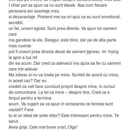
I chiar pot sa spun ca nu sunt ideale. Asa cum fiecare
persoana am avantaje meu
si dezavantaje. Prietenii mei sa-mi spui ca eu sunt emotional,
sensibil,
un fel, uneori egoist. Sunt prea directe. Va spun tot oameni
care
ma gandesc la ele. Desigur, este bine, dar pe de alta parte
mea cuvinte
pot fi uneori prea directa decat de oameni jignesc. Im ‘trying
la spre a lua rid
din ea acum. Dar cred ca adevarul ma ajuta sa fie cu oameni
care intr-adevar
Ma iubesc si nu va trada pe mine. Sunteti de acord cu mine,
in acest caz? Dar eu
credeti ca veti face concluzii proprii despre mine, in cursul
de comunicare. La fel ca mine – despre tine. Cred ca e
timpul pentru a termina
acum. Va rugam sa va spun in scrisoarea ce femeia sunt
cautati? Face
tu ai un ideal de sotie viitor? Este interesant pentru mine. Te
sarut.
Avea grija. Cele mai bune urari, Olga”