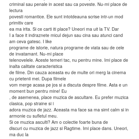
criminal sau penale in acest sau ca poveste. Nu-mi place de
lectura
povesti romantice. Ele sunt intotdeauna scrise intr-un mod
primitiv care
ea ma irita. Si ce carti iti place? Uneori ma uit la TV. Dar
I a face it indraznete micul dejun sau cina sau atunci cand
am ceva gatesc. I like
programe de istorie, natura programe de viata sau de cele
de invatamant. Nu-mi place
telenovelele. Aceste temeri tac, nu pentru mine. Imi place de
inalta calitate caracteristica
de filme. Din cauza aceasta eu de multe ori merg la cinema
cu prietenii mei. Dupa filmele
vom merge acasa pe jos si a discuta despre filme. Asta e un
moment bun pentru mine! Eu
, de asemenea, place muzica de ascultare. Eu prefer muzica
clasica, pop straine si i
adora muzica de jazz. Aceasta ma face sa ma simt calm si in
armonie cu sufletul meu.
Si ce muzica asculti? Am o colectie foarte buna de
discuri cu muzica de jazz si Ragtime. Imi place dans. Uneori,
ma duc la