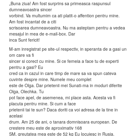
„Buna ziua! Am fost surprins sa primeasca raspunsul
dumneavoastra sincer
vorbind. Va multumim ca ati platit-o affention pentru mine.
Am fost incantat de a citi
scrisoarea dumneavoastra. Nu ma asteptam pentru a vedea
mesajul in mea de e-mail-box. Dar
inca Sunt fericit!
M-am inregistrat pe site-ul respectiv, in speranta de a gasi un
om care va fi
sincer si corect cu mine. Si ce femeia a face tu de experti
pentru a gasi? Eu
cred ca in cazul in care timp de mare sa va spun cateva
cuvinte despre mine. Numele meu complet
este de Olga. Dar prietenii mei Sunati-ma in moduri diferite
Olga, Olechka. Tu
pot face apel, de asemenea, mi place asta. Acesta va fi
placuta pentru mine. Si cum a face
prietenii tai te sun? Daca doriti ca voi adresa de la tine in
acelasi
drum. Am 25 de ani, o tanara domnisoara european. De
crestere meu este de aproximativ 168
SM, greutatea mea este de 52 kg Eu locuiesc in Rusia.