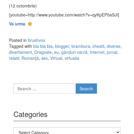
(12 octombrie)
[youtube=http://www.youtube.com/watch?v=qyKpEP0aSJI]
Va urma
.
Posted in
brushvox
Tagged with
bla bla bla
,
blogger
,
brambura
,
chestii
,
diverse
,
divertisment
,
Dragoste
,
eu
,
gânduri varză
,
Internet
,
jurnal
,
relatii
,
Romanţă
,
sex
,
Virtual
,
virtualia
Search for:
Categories
Categories