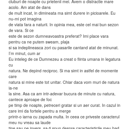
cluburi de noapte cu prietenii mei. Avem o distractie mare
acolo. Am atat de dans
de mult incat, in dimineata ma simt durere in picioarele. Eu
nu-mi pot imagina
de viata fara a naturii. In opinia mea, este cel mai bun sezon
de vara. Si ce
este de sezon dumneavoastra preferat? Imi place vara
pentru ca ne putem sweam, plaja
si sa indeplineasca zori cu pasarile cantand atat de minunat.
I’m minut, cum ar
Eu inteleg de ce Dumnezeu a creat o fiinta umana in legatura
cu
natura. Ne depind reciproc. Si ma simt in astfel de momente
care
natura si mine este tot unitar. Chiar daca vom muri de natura
ia-ne
la sine. Asa ca am intr-adevar bucura de minute cu natura,
cantece aproape de foc
pe timp de noapte, petreceri gratar si un aer curat. In cazul in
care imi da fortele pentru a merge
printr-o iarna cu zapada multa. In ceea ce priveste caracterul
meu nu vreau sa laude
tine sau pe invers, sa-ti spun despre caracteristicile meu bad.