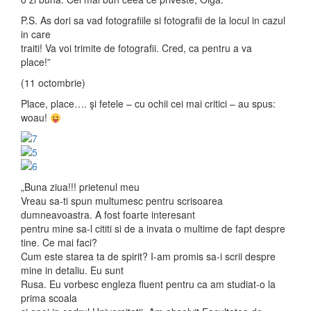
P.S. As dori sa vad fotografiile si fotografii de la locul in cazul
in care
traiti! Va voi trimite de fotografii. Cred, ca pentru a va
place!”
(11 octombrie)
Place, place…. şi fetele – cu ochii cei mai critici – au spus:
woau!
„Buna ziua!!! prietenul meu
Vreau sa-ti spun multumesc pentru scrisoarea
dumneavoastra. A fost foarte interesant
pentru mine sa-l cititi si de a invata o multime de fapt despre
tine. Ce mai faci?
Cum este starea ta de spirit? I-am promis sa-i scrii despre
mine in detaliu. Eu sunt
Rusa. Eu vorbesc engleza fluent pentru ca am studiat-o la
prima scoala