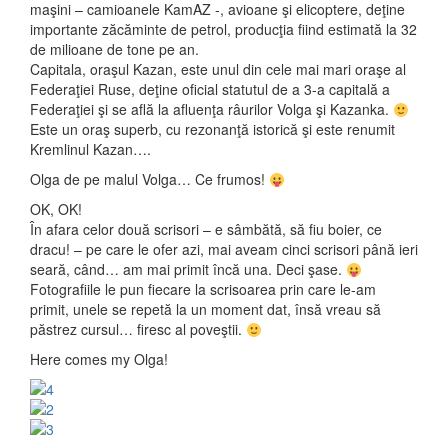
maşini – camioanele KamAZ -, avioane şi elicoptere, deţine
importante zăcăminte de petrol, producţia fiind estimată la 32
de milioane de tone pe an.
Capitala, oraşul Kazan, este unul din cele mai mari oraşe al
Federaţiei Ruse, deţine oficial statutul de a 3-a capitală a
Federaţiei şi se află la afluenţa râurilor Volga şi Kazanka.
Este un oraş superb, cu rezonanţă istorică şi este renumit
Kremlinul Kazan….
Olga de pe malul Volga… Ce frumos!
OK, OK!
În afara celor două scrisori – e sâmbătă, să fiu boier, ce
dracu! – pe care le ofer azi, mai aveam cinci scrisori până ieri
seară, când… am mai primit încă una. Deci şase.
Fotografiile le pun fiecare la scrisoarea prin care le-am
primit, unele se repetă la un moment dat, însă vreau să
păstrez cursul… firesc al poveştii.
Here comes my Olga!