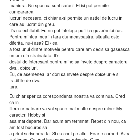
maniera. Nu spun ca sunt saraci. Ei isi pot permite
cumpararea
lucruri necesare, ci chiar a-si permite un astfel de lucru in
care au lucrat din greu.
It’s no echitabil. Eu nu pot intelege politica guvernului rus.
Pentru mintea mea in tara dumneavoastra, situatia este
diferita, nu-i asa? El / ea
a fost unul dintre motivele pentru care am decis sa gaseasca
un om din strainatate. It’s
destul de interesant pentru mine sa invete despre caracterul
dvs., obiceiuri.
Eu, de asemenea, ar dori sa invete despre obiceiurile si
traditiile de dvs.
tara.
Eu chiar sper ca corespondenta noastra va continua. Cred
ca in
litera urmatoare va voi spune mai multe despre mine: My
caracter, Hobby si
asa mai departe. Dar acum am terminat. Repet din nou, ca
am fost bucuros sa
a primi scrisoarea ta. Si eu caut pe altul. Foarte curand. Avea
o zi buna. Cel mai bun ceea ce priveste, Olga.