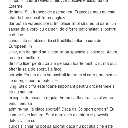
si apoi in cadrul Universitatii. Am absolvit Facultatea de
Externe
de limbi. Stiu francez de asemenea. Franceza meu nu este
atat de bun decat limba engleza
dar pot sa vorbesc prea. Imi place limbi straine. Ei da-mi un
sansa de a vorbi cu oameni de diferite nationalitati si pentru
a obtine
cunostinta cu obiceiurile si traditiile tarilor in curs de
Europeen. In
viitor, am de gand sa invete limba spaniola si chineza. Acum,
nu am o multime
de timp liber pentru ca am de lucru foarte mult. Dar, ma duc
ofter la sala de sport. I a face
aerobic. Ea ma ajuta sa pastrati in forma si care urmeaza sa
fie energic pentru toate zile
lung. Stii o cifra este foarte important pentru orice femeie si
eu nu sunt un
exceptie de aceasta regula. Vreau sa fie atractiva si vreau
omul meu sa
admira-ma. Iti place sportul? Daca da Ce sport preferi? Eu
cum ar fi de lectura. Sunt dornic de aventura si povestiri
detectiv. I’m so
curios si chiar nu pot sa adormi daca nu pot afla cine este