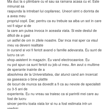
Ma duc la o plimbare cu el sau sa ramana acasa cu el. Este
minunat sa
raspunda la intrebari lui copilaresc. Uneori simt o dorinta de
a avea meu
propriul copil. Dar, pentru ca eu trebuie sa aiba un sot in care
voi fi sigur si de
la care am putea invoca in aceasta viata. Si este destul de
dificil de a gasi
un astfel de om in zilele noastre. Dar inca mai sper ca visul
meu va deveni realitate
in curand si voi fi fericit avand o familie adevarata. Eu sunt de
lucru ca un
shop-asistent in magazin. Eu vand electrocasnice. Eu
nu pot spun ca sunt fericit cu job-ul meu. Am avut o multime
de sperante inainte de a
absolvirea de la Universitatea, dar atunci cand am incercat
sa gaseasca o bine-platite
de locuri de munca sa dovedit a fi ca au nevoie de specialisti
cu 3-5 ani de
experienta. Eu nu vreau sa traiesc ca si parintii mei care au
fost de lucru
sincer pentru toata viata lor si nu a fost estimata intr-un
vrednic