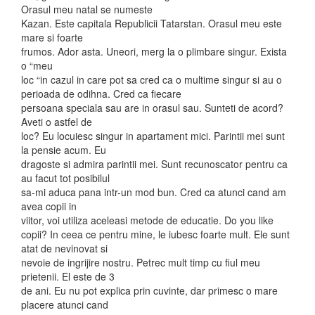
Orasul meu natal se numeste
Kazan. Este capitala Republicii Tatarstan. Orasul meu este
mare si foarte
frumos. Ador asta. Uneori, merg la o plimbare singur. Exista
o “meu
loc “in cazul in care pot sa cred ca o multime singur si au o
perioada de odihna. Cred ca fiecare
persoana speciala sau are in orasul sau. Sunteti de acord?
Aveti o astfel de
loc? Eu locuiesc singur in apartament mici. Parintii mei sunt
la pensie acum. Eu
dragoste si admira parintii mei. Sunt recunoscator pentru ca
au facut tot posibilul
sa-mi aduca pana intr-un mod bun. Cred ca atunci cand am
avea copii in
viitor, voi utiliza aceleasi metode de educatie. Do you like
copii? In ceea ce pentru mine, le iubesc foarte mult. Ele sunt
atat de nevinovat si
nevoie de ingrijire nostru. Petrec mult timp cu fiul meu
prietenii. El este de 3
de ani. Eu nu pot explica prin cuvinte, dar primesc o mare
placere atunci cand