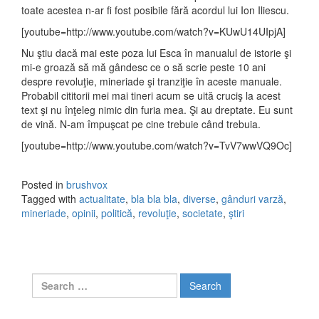
toate acestea n-ar fi fost posibile fără acordul lui Ion Iliescu.
[youtube=http://www.youtube.com/watch?v=KUwU14UIpjA]
Nu ştiu dacă mai este poza lui Esca în manualul de istorie şi
mi-e groază să mă gândesc ce o să scrie peste 10 ani
despre revoluţie, mineriade şi tranziţie în aceste manuale.
Probabil cititorii mei mai tineri acum se uită cruciş la acest
text şi nu înţeleg nimic din furia mea. Şi au dreptate. Eu sunt
de vină. N-am împuşcat pe cine trebuie când trebuia.
[youtube=http://www.youtube.com/watch?v=TvV7wwVQ9Oc]
Posted in
brushvox
Tagged with
actualitate
,
bla bla bla
,
diverse
,
gânduri varză
,
mineriade
,
opinii
,
politică
,
revoluţie
,
societate
,
ştiri
Search for: