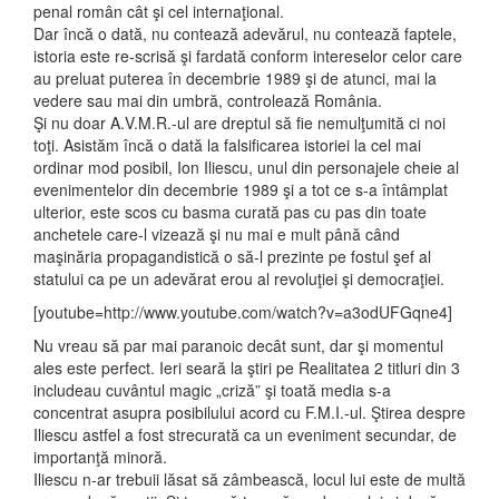
penal român cât şi cel internaţional.
Dar încă o dată, nu contează adevărul, nu contează faptele,
istoria este re-scrisă şi fardată conform intereselor celor care
au preluat puterea în decembrie 1989 şi de atunci, mai la
vedere sau mai din umbră, controlează România.
Şi nu doar A.V.M.R.-ul are dreptul să fie nemulţumită ci noi
toţi. Asistăm încă o dată la falsificarea istoriei la cel mai
ordinar mod posibil, Ion Iliescu, unul din personajele cheie al
evenimentelor din decembrie 1989 şi a tot ce s-a întâmplat
ulterior, este scos cu basma curată pas cu pas din toate
anchetele care-l vizează şi nu mai e mult până când
maşinăria propagandistică o să-l prezinte pe fostul şef al
statului ca pe un adevărat erou al revoluţiei şi democraţiei.
[youtube=http://www.youtube.com/watch?v=a3odUFGqne4]
Nu vreau să par mai paranoic decât sunt, dar şi momentul
ales este perfect. Ieri seară la ştiri pe Realitatea 2 titluri din 3
includeau cuvântul magic „criză” şi toată media s-a
concentrat asupra posibilului acord cu F.M.I.-ul. Ştirea despre
Iliescu astfel a fost strecurată ca un eveniment secundar, de
importanţă minoră.
Iliescu n-ar trebuii lăsat să zâmbească, locul lui este de multă