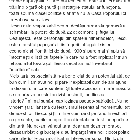
vreme după gratii. Şi tare mă tem că nu doar a lui ci dacă am
trăii într-o ţară obişnuită şi instituţiile statului ar funcţiona,
toată spuma clasei politice s-ar afla nu la Casa Poporului ci
în Rahova sau Jilava.
Iliescu este responsabil pentru desfăşurarea sângeroasă a
schimbării la putere de după 22 decembrie şi fuga lui
Ceauşescu, este personajul din spatele mineriadelor, Iliescu
este maestrul păpuşar al distrugerii întregului sistem
economic al României de după 1990 şi pare mai simplu să
întocmeşti o listă cu faptele în care nu a fost implicat într-un
fel sau altul tovarăşul Iliescu decât să faci inventarul
“meritelor” sale.
Nicio ţară fost-socialistă n-a beneficiat de un potenţial atât de
bun cum l-am avut noi şi pare inexplicabil cum de am ajuns
în dezastrul în care suntem. Şi toate acestea în mare măsură
se datorează acestui activist nesimţit, Ion Iliescu.
Istorie? Îmi mai sună-n cap lozinca pseudo-patriotică „Nu ne
vindem ţara” lansată cu festivismul fesenist al momentului tot
de acest Ion Iliescu şi ţin minte cum rând pe rând investitorii
cu greutate, marile companii occidentale au fost îndepărtate
din ţară. Nu ne-am vândut ţara, doar am dezmembrat-o,
dezasamblat-o şi bucăţile s-au împărţit între noii ciocoi politici
care ulterior le-au valorificat în interes personal. Nimic din