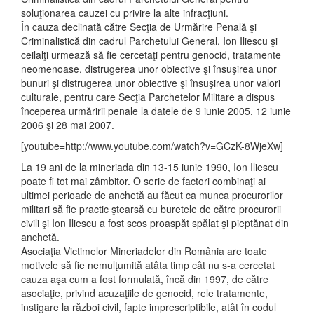
soluţionarea cauzei cu privire la alte infracţiuni.
În cauza declinată către Secţia de Urmărire Penală şi
Criminalistică din cadrul Parchetului General, Ion Iliescu şi
ceilalţi urmează să fie cercetaţi pentru genocid, tratamente
neomenoase, distrugerea unor obiective şi însuşirea unor
bunuri şi distrugerea unor obiective şi însuşirea unor valori
culturale, pentru care Secţia Parchetelor Militare a dispus
începerea urmăririi penale la datele de 9 iunie 2005, 12 iunie
2006 şi 28 mai 2007.
[youtube=http://www.youtube.com/watch?v=GCzK-8WjeXw]
La 19 ani de la mineriada din 13-15 iunie 1990, Ion Iliescu
poate fi tot mai zâmbitor. O serie de factori combinaţi ai
ultimei perioade de anchetă au făcut ca munca procurorilor
militari să fie practic ştearsă cu buretele de către procurorii
civili şi Ion Iliescu a fost scos proaspăt spălat şi pieptănat din
anchetă.
Asociaţia Victimelor Mineriadelor din România are toate
motivele să fie nemulţumită atâta timp cât nu s-a cercetat
cauza aşa cum a fost formulată, încă din 1997, de către
asociaţie, privind acuzaţiile de genocid, rele tratamente,
instigare la război civil, fapte imprescriptibile, atât în codul