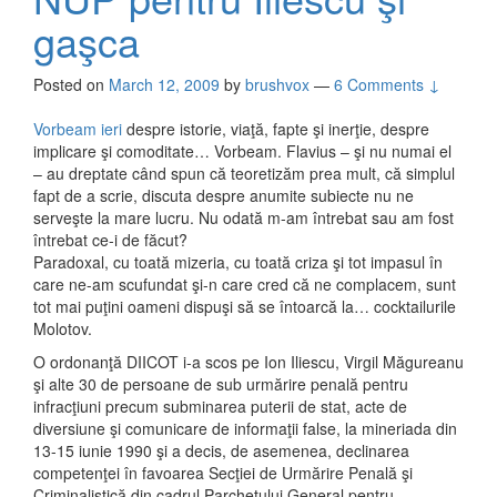
gaşca
Posted on
March 12, 2009
by
brushvox
—
6 Comments ↓
Vorbeam ieri
despre istorie, viaţă, fapte şi inerţie, despre
implicare şi comoditate… Vorbeam. Flavius – şi nu numai el
– au dreptate când spun că teoretizăm prea mult, că simplul
fapt de a scrie, discuta despre anumite subiecte nu ne
serveşte la mare lucru. Nu odată m-am întrebat sau am fost
întrebat ce-i de făcut?
Paradoxal, cu toată mizeria, cu toată criza şi tot impasul în
care ne-am scufundat şi-n care cred că ne complacem, sunt
tot mai puţini oameni dispuşi să se întoarcă la… cocktailurile
Molotov.
O ordonanţă DIICOT i-a scos pe Ion Iliescu, Virgil Măgureanu
şi alte 30 de persoane de sub urmărire penală pentru
infracţiuni precum subminarea puterii de stat, acte de
diversiune şi comunicare de informaţii false, la mineriada din
13-15 iunie 1990 şi a decis, de asemenea, declinarea
competenţei în favoarea Secţiei de Urmărire Penală şi
Criminalistică din cadrul Parchetului General pentru