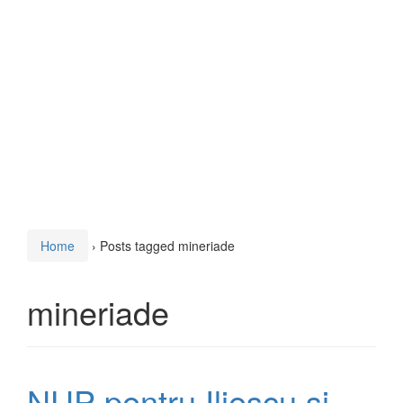
Home
›
Posts tagged mineriade
mineriade
NUP pentru Iliescu şi