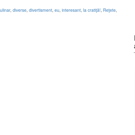
ulinar
,
diverse
,
divertisment
,
eu
,
interesant
,
la cratiţă!
,
Reţete
,