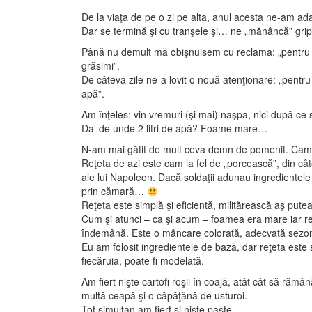
De la viaţa de pe o zi pe alta, anul acesta ne-am adap
Dar se termină şi cu tranşele şi… ne „mănâncă” grip
Până nu demult mă obişnuisem cu reclama: „pentru s
grăsimi”.
De câteva zile ne-a lovit o nouă atenţionare: „pentru
apă”.
Am înţeles: vin vremuri (şi mai) naşpa, nici după 
Da’ de unde 2 litri de apă? Foame mare…
N-am mai gătit de mult ceva demn de pomenit. Cam
Reţeta de azi este cam la fel de „porcească”, din cât
ale lui Napoleon. Dacă soldaţii adunau ingredientel
prin cămară…
Reţeta este simplă şi eficientă, militărească aş pute
Cum şi atunci – ca şi acum – foamea era mare iar res
îndemână. Este o mâncare colorată, adecvată sezonu
Eu am folosit ingredientele de bază, dar reţeta este su
fiecăruia, poate fi modelată.
Am fiert nişte cartofi roşii în coajă, atât cât să rămân
multă ceapă şi o căpăţână de usturoi.
Tot simultan am fiert şi nişte paste.