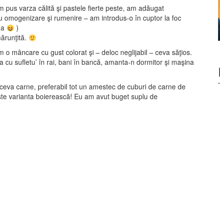
 am pus varza călită şi pastele fierte peste, am adăugat
tru omogenizare şi rumenire – am introdus-o în cuptor la foc
 ha
)
mărunţită.
 mâncare cu gust colorat şi – deloc neglijabil – ceva săţios.
 cu sufletu’ în rai, bani în bancă, amanta-n dormitor şi maşina
 ceva carne, preferabil tot un amestec de cuburi de carne de
a este varianta boierească! Eu am avut buget suplu de