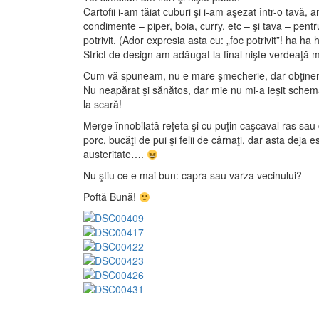
Cartofii i-am tăiat cuburi şi i-am aşezat într-o tavă,
condimente – piper, boia, curry, etc – şi tava – pen
potrivit. (Ador expresia asta cu: „foc potrivit”! ha ha
Strict de design am adăugat la final nişte verdeaţă 
Cum vă spuneam, nu e mare şmecherie, dar obţinem o
Nu neapărat şi sănătos, dar mie nu mi-a ieşit schema
la scară!
Merge înnobilată reţeta şi cu puţin caşcaval ras sau
porc, bucăţi de pui şi felii de cârnaţi, dar asta dej
austeritate….
Nu ştiu ce e mai bun: capra sau varza vecinului?
Poftă Bună!