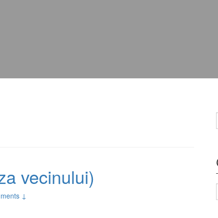
rza vecinului)
ments ↓