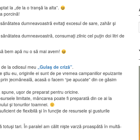
tat la „de la o tranşă la alta”.
a porcină!
ănătatea dumneavoastră evitaţi excesul de sare, zahăr şi
 sănătatea dumneavoastră, consumaţi zilnic cel puţin doi litri de
ce să bem apă nu o să mai avem!
 de la odiosul meu
„Gulaş de criză”
.
e ştiu eu, originile ei sunt de pe vremea campaniilor epuizante
e prin jecmăneală, acasă o facem “pe apucate” din ce găsim
a spune, uşor de preparat pentru oricine.
ursele limitate, mâncarea poate fi preparată din ce ai la
lui şi tonurilor toamnei.
ficient de flexibilă şi în funcţie de resursele şi gusturile
ă totuşi tari. În paralel am călit nişte varză proaspătă în multă-