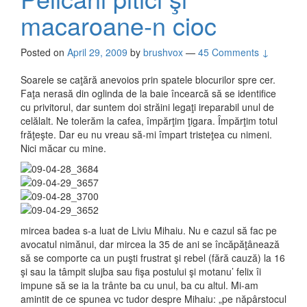
macaroane-n cioc
Posted on
April 29, 2009
by
brushvox
—
45 Comments ↓
Soarele se caţără anevoios prin spatele blocurilor spre cer.
Faţa nerasă din oglinda de la baie încearcă să se identifice
cu privitorul, dar suntem doi străini legaţi ireparabil unul de
celălalt. Ne tolerăm la cafea, împărţim ţigara. Împărţim totul
frăţeşte. Dar eu nu vreau să-mi împart tristeţea cu nimeni.
Nici măcar cu mine.
mircea badea s-a luat de Liviu Mihaiu. Nu e cazul să fac pe
avocatul nimănui, dar mircea la 35 de ani se încăpăţânează
să se comporte ca un puşti frustrat şi rebel (fără cauză) la 16
şi sau la tâmpit slujba sau fişa postului şi motanu’ felix îi
impune să se ia la trânte ba cu unul, ba cu altul. Mi-am
amintit de ce spunea vc tudor despre Mihaiu: „pe năpârstocul