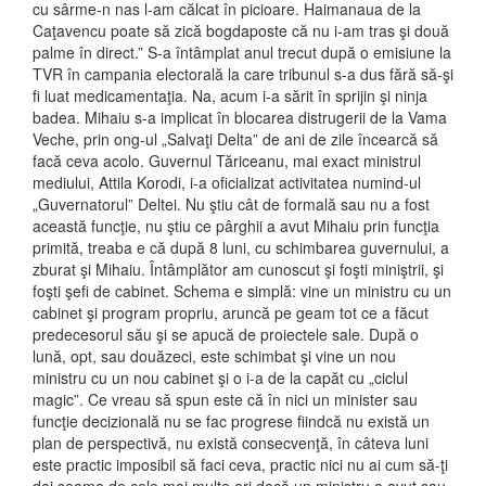
cu sârme-n nas l-am călcat în picioare. Haimanaua de la
Caţavencu poate să zică bogdaposte că nu i-am tras şi două
palme în direct.” S-a întâmplat anul trecut după o emisiune la
TVR în campania electorală la care tribunul s-a dus fără să-şi
fi luat medicamentaţia. Na, acum i-a sărit în sprijin şi ninja
badea. Mihaiu s-a implicat în blocarea distrugerii de la Vama
Veche, prin ong-ul „Salvaţi Delta” de ani de zile încearcă să
facă ceva acolo. Guvernul Tăriceanu, mai exact ministrul
mediului, Attila Korodi, i-a oficializat activitatea numind-ul
„Guvernatorul” Deltei. Nu ştiu cât de formală sau nu a fost
această funcţie, nu ştiu ce pârghii a avut Mihaiu prin funcţia
primită, treaba e că după 8 luni, cu schimbarea guvernului, a
zburat şi Mihaiu. Întâmplător am cunoscut şi foşti miniştrii, şi
foşti şefi de cabinet. Schema e simplă: vine un ministru cu un
cabinet şi program propriu, aruncă pe geam tot ce a făcut
predecesorul său şi se apucă de proiectele sale. După o
lună, opt, sau douăzeci, este schimbat şi vine un nou
ministru cu un nou cabinet şi o i-a de la capăt cu „ciclul
magic”. Ce vreau să spun este că în nici un minister sau
funcţie decizională nu se fac progrese fiindcă nu există un
plan de perspectivă, nu există consecvenţă, în câteva luni
este practic imposibil să faci ceva, practic nici nu ai cum să-ţi