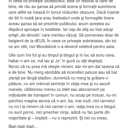
În ceea ce priveşte Stuffstockul, este un festival la care de
bine, de rău au şansa să prindă scena şi formaţii autohtone
care altfel se îneacă în fumul cluburilor obscure. Dacă înainte
de 90 în toată ţara erau festivaluri unde şi formaşiile tinere
aveau şansa să se prezinte publicului, acum acestea au
dispărut aproape în totalitate. Iar cap de afiş au fost aduşi
artişti „de dincolo” care meritau văzuţi. Să pomenesc doar de
belgienii de la dEUS. În ceea ce priveşte sobrietatea, din tot
ce am citit, nici Woodstock n-a devenit celebră pentru asta.
Uite cum îmi fut şi eu timpul şi blogul şi în loc să scriu ceva,
habar n-am ce, mă iau şi „io” în gură cu alţi deştepţi.
Noroc că nu prea mă citeşte nimeni, dar mi-am dat seama că
e de bine. Nu merg sâmbăta să incendiez peluze sau să bat
ziarişti pe lângă stadion, duminică nu merg la grătare-n
pădure, nu am mâncat seminţe în viaţa mea şi nu ascult
manele, călătoresc mereu cu bilet sau abonament pe
mijloacele de transport în comun, nu scuip pe trotuar, nu-mi
parchez maşina aiurea că n-am, ba, mai mult, nici carnetul
nu mi-l ia nimeni că nici carnet n-am, viaţa mea nu e blogul,
nu sunt porno, nici şmecher ninja, adică nu fac parte din
majoritate şi – implicit – nu o reprezint. Şi nici nu vreau.
Blah blah blah…