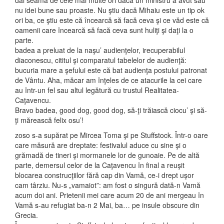
dai seama de cele mai multe ori dacă un ministru a avut sau
nu idei bune sau proaste. Nu ştiu dacă Mihaiu este un tip ok
ori ba, ce ştiu este că încearcă să facă ceva şi ce văd este că
oamenii care încearcă să facă ceva sunt huliţi şi daţi la o
parte.
badea a preluat de la naşu’ audienţelor, irecuperabilul
diaconescu, cititul şi comparatul tabelelor de audienţă:
bucuria mare a şefului este că bat audienţa postului patronat
de Vântu. Aha, măcar am înţeles de ce atacurile la cei care
au într-un fel sau altul legătură cu trustul Realitatea-
Caţavencu.
Bravo badea, good dog, good dog, să-ţi trăiască ciocu’ şi să-
ţi mărească felix osu’!
zoso s-a supărat pe Mircea Toma şi pe Stuffstock. Într-o oare
care măsură are dreptate: festivalul aduce cu sine şi o
grămadă de tineri şi mormanele lor de gunoaie. Pe de altă
parte, demersul celor de la Caţavencu în final a reuşit
blocarea construcţiilor fără cap din Vamă, ce-i drept uşor
cam târziu. Nu-s „vamaiot”: am fost o singură dată-n Vamă
acum doi ani. Prietenii mei care acum 20 de ani mergeau în
Vamă s-au refugiat ba-n 2 Mai, ba… pe insule obscure din
Grecia.