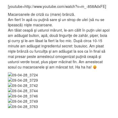
[youtube=http://www.youtube.com/watch?v=m_-858AdxFE]
Macaroanele de criză cu (mare) brânză.
Am fiert în apă cu puţină sare şi un strop de ulei (să nu se
lipească) nişte macaroane.
Am tăiat ceapă şi usturoi mărunt, le-am călit în puţin ulei apoi
am adăugat bulion, apă, două linguriţe de zahăr, piper, boia
şi curry şi le-am lăsat la fiert la foc mic. După circa 10-15
minute am adăugat ingredientul secret: busuioc. Am pisat
nişte brânză cu furculiţa şi am adăugat la sos ca în final să
mai presar peste amestecul omogenizat puţină ceapă şi
usturoi verde tocat, plus piper măcinat fin. Am amestecat
sosul cu macaroanele şi am mâncat tot. Ha ha ha!