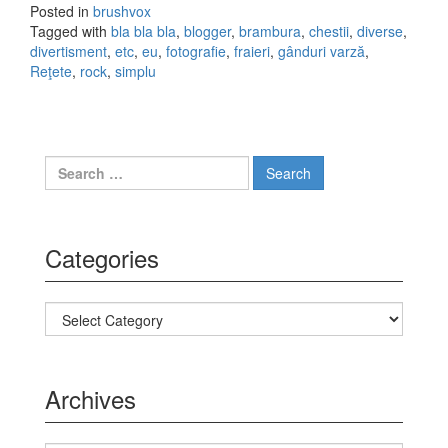
Posted in
brushvox
Tagged with
bla bla bla
,
blogger
,
brambura
,
chestii
,
diverse
,
divertisment
,
etc
,
eu
,
fotografie
,
fraieri
,
gânduri varză
,
Reţete
,
rock
,
simplu
Search for:
Categories
Categories
Archives