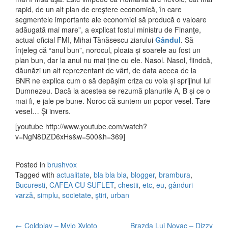
rapid, de un alt plan de creştere economică, în care
segmentele importante ale economiei să producă o valoare
adăugată mai mare”, a explicat fostul ministru de Finanţe,
actual oficial FMI, Mihai Tănăsescu ziarului
Gândul
. Să
înțeleg că “anul bun”, norocul, ploaia și soarele au fost un
plan bun, dar la anul nu mai ține cu ele. Nasol. Nasol, fiindcă,
dăunăzi un alt reprezentant de vârf, de data aceea de la
BNR ne explica cum o să depășim criza cu voia și sprijinul lui
Dumnezeu. Dacă la acestea se rezumă planurile A, B și ce o
mai fi, e jale pe bune. Noroc că suntem un popor vesel. Tare
vesel… Și invers.
[youtube http://www.youtube.com/watch?
v=NgN8DZD6xHs&w=500&h=369]
Posted in
brushvox
Tagged with
actualitate
,
bla bla bla
,
blogger
,
brambura
,
Bucuresti
,
CAFEA CU SUFLET
,
chestii
,
etc
,
eu
,
gânduri
varză
,
simplu
,
societate
,
ştiri
,
urban
←
Coldplay – Mylo Xyloto
Brazda Lui Novac – Dizzy