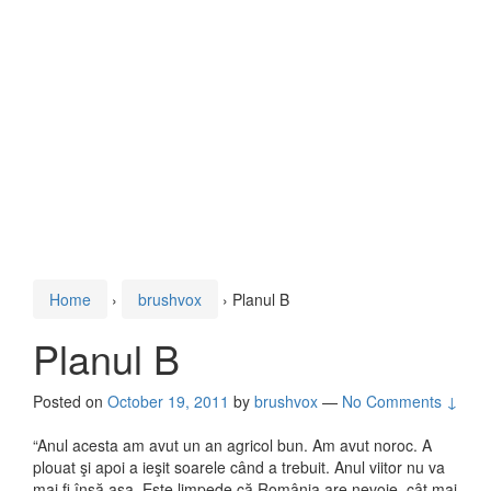
Home
›
brushvox
›
Planul B
Planul B
Posted on
October 19, 2011
by
brushvox
—
No Comments ↓
“Anul acesta am avut un an agricol bun. Am avut noroc. A
plouat şi apoi a ieşit soarele când a trebuit. Anul viitor nu va
mai fi însă aşa. Este limpede că România are nevoie, cât mai