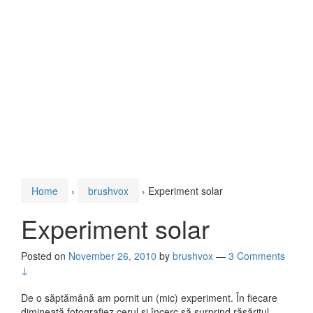
Home
›
brushvox
›
Experiment solar
Experiment solar
Posted on
November 26, 2010
by
brushvox
—
3 Comments
↓
De o săptămână am pornit un (mic) experiment. În fiecare
dimineaţă fotografiez cerul şi încerc să surprind răsăritul.