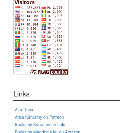
Links
Alex Tass
Attila Kárpáthy on Patreon
Books by Karpathy on Lulu
Books by Magdolna M. on Amazon