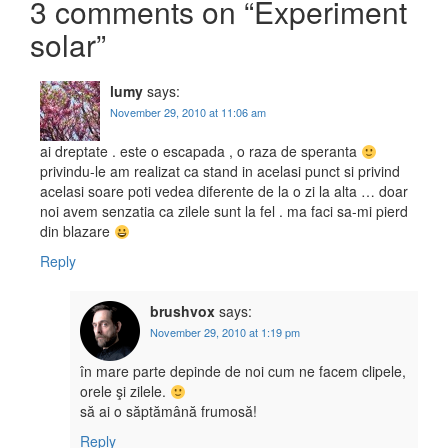
3 comments on “
Experiment
solar
”
lumy
says:
November 29, 2010 at 11:06 am
ai dreptate . este o escapada , o raza de speranta
privindu-le am realizat ca stand in acelasi punct si privind
acelasi soare poti vedea diferente de la o zi la alta … doar
noi avem senzatia ca zilele sunt la fel . ma faci sa-mi pierd
din blazare
Reply
brushvox
says:
November 29, 2010 at 1:19 pm
în mare parte depinde de noi cum ne facem clipele,
orele şi zilele.
să ai o săptămână frumosă!
Reply