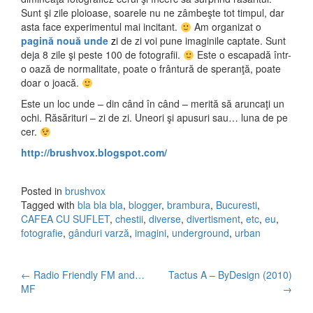
Sunt şi zile ploioase, soarele nu ne zâmbeşte tot timpul, dar
asta face experimentul mai incitant.
Am organizat o
pagină nouă unde
z
i de zi voi pune imaginile captate. Sunt
deja 8 zile şi peste 100 de fotografii.
Este o escapadă într-
o oază de normalitate, poate o frântură de speranţă, poate
doar o joacă.
Este un loc unde – din când în când – merită să aruncaţi un
ochi. Răsărituri – zi de zi. Uneori şi apusuri sau… luna de pe
cer.
http://brushvox.blogspot.com/
Posted in
brushvox
Tagged with
bla bla bla
,
blogger
,
brambura
,
Bucuresti
,
CAFEA CU SUFLET
,
chestii
,
diverse
,
divertisment
,
etc
,
eu
,
fotografie
,
gânduri varză
,
imagini
,
underground
,
urban
←
Radio Friendly FM and…
Tactus A – ByDesign (2010)
Post navigation
MF
→