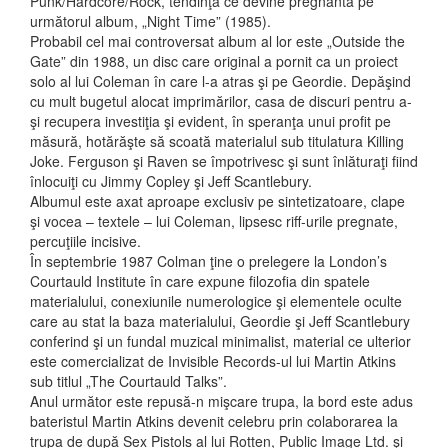
Punk/Hardcore/Rock, tendinţă ce devine pregnantă pe
următorul album, „Night Time” (1985).
Probabil cel mai controversat album al lor este „Outside the
Gate” din 1988, un disc care original a pornit ca un proiect
solo al lui Coleman în care l-a atras şi pe Geordie. Depăşind
cu mult bugetul alocat imprimărilor, casa de discuri pentru a-
şi recupera investiţia şi evident, în speranţa unui profit pe
măsură, hotărăşte să scoată materialul sub titulatura Killing
Joke. Ferguson şi Raven se împotrivesc şi sunt înlăturaţi fiind
înlocuiţi cu Jimmy Copley şi Jeff Scantlebury.
Albumul este axat aproape exclusiv pe sintetizatoare, clape
şi vocea – textele – lui Coleman, lipsesc riff-urile pregnate,
percuţiile incisive.
În septembrie 1987 Colman ţine o prelegere la London’s
Courtauld Institute în care expune filozofia din spatele
materialului, conexiunile numerologice şi elementele oculte
care au stat la baza materialului, Geordie şi Jeff Scantlebury
conferind şi un fundal muzical minimalist, material ce ulterior
este comercializat de Invisible Records-ul lui Martin Atkins
sub titlul „The Courtauld Talks”.
Anul următor este repusă-n mişcare trupa, la bord este adus
bateristul Martin Atkins devenit celebru prin colaborarea la
trupa de după Sex Pistols al lui Rotten, Public Image Ltd. şi