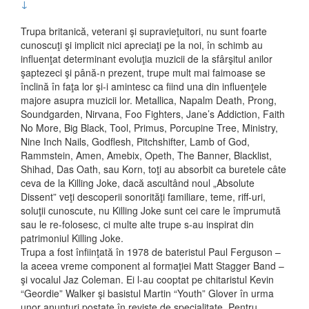
↓
Trupa britanică, veterani şi supravieţuitori, nu sunt foarte
cunoscuţi şi implicit nici apreciaţi pe la noi, în schimb au
influenţat determinant evoluţia muzicii de la sfârşitul anilor
şaptezeci şi până-n prezent, trupe mult mai faimoase se
înclină în faţa lor şi-i amintesc ca fiind una din influenţele
majore asupra muzicii lor. Metallica, Napalm Death, Prong,
Soundgarden, Nirvana, Foo Fighters, Jane’s Addiction, Faith
No More, Big Black, Tool, Primus, Porcupine Tree, Ministry,
Nine Inch Nails, Godflesh, Pitchshifter, Lamb of God,
Rammstein, Amen, Amebix, Opeth, The Banner, Blacklist,
Shihad, Das Oath, sau Korn, toţi au absorbit ca buretele câte
ceva de la Killing Joke, dacă ascultând noul „Absolute
Dissent” veţi descoperii sonorităţi familiare, teme, riff-uri,
soluţii cunoscute, nu Killing Joke sunt cei care le împrumută
sau le re-folosesc, ci multe alte trupe s-au inspirat din
patrimoniul Killing Joke.
Trupa a fost înfiinţată în 1978 de bateristul Paul Ferguson –
la aceea vreme component al formaţiei Matt Stagger Band –
şi vocalul Jaz Coleman. Ei l-au cooptat pe chitaristul Kevin
“Geordie” Walker şi basistul Martin “Youth” Glover în urma
unor anunţuri postate în reviste de specialitate. Pentru