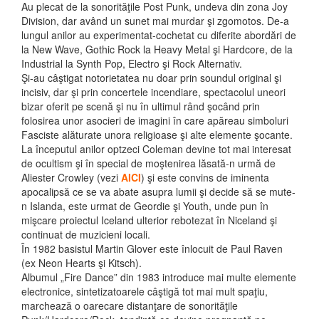
Au plecat de la sonorităţile Post Punk, undeva din zona Joy
Division, dar având un sunet mai murdar şi zgomotos. De-a
lungul anilor au experimentat-cochetat cu diferite abordări de
la New Wave, Gothic Rock la Heavy Metal şi Hardcore, de la
Industrial la Synth Pop, Electro şi Rock Alternativ.
Şi-au câştigat notorietatea nu doar prin soundul original şi
incisiv, dar şi prin concertele incendiare, spectacolul uneori
bizar oferit pe scenă şi nu în ultimul rând şocând prin
folosirea unor asocieri de imagini în care apăreau simboluri
Fasciste alăturate unora religioase şi alte elemente şocante.
La începutul anilor optzeci Coleman devine tot mai interesat
de ocultism şi în special de moştenirea lăsată-n urmă de
Aliester Crowley (vezi
AICI
) şi este convins de iminenta
apocalipsă ce se va abate asupra lumii şi decide să se mute-
n Islanda, este urmat de Geordie şi Youth, unde pun în
mişcare proiectul Iceland ulterior rebotezat în Niceland şi
continuat de muzicieni locali.
În 1982 basistul Martin Glover este înlocuit de Paul Raven
(ex Neon Hearts şi Kitsch).
Albumul „Fire Dance” din 1983 introduce mai multe elemente
electronice, sintetizatoarele câştigă tot mai mult spaţiu,
marchează o oarecare distanţare de sonorităţile