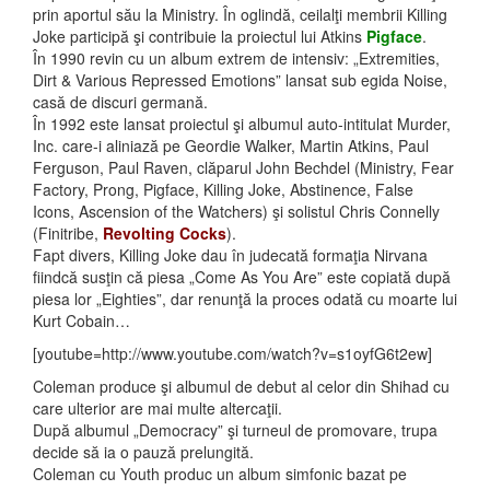
prin aportul său la Ministry. În oglindă, ceilalţi membrii Killing
Joke participă şi contribuie la proiectul lui Atkins
Pigface
.
În 1990 revin cu un album extrem de intensiv: „Extremities,
Dirt & Various Repressed Emotions” lansat sub egida Noise,
casă de discuri germană.
În 1992 este lansat proiectul şi albumul auto-intitulat Murder,
Inc. care-i aliniază pe Geordie Walker, Martin Atkins, Paul
Ferguson, Paul Raven, clăparul John Bechdel (Ministry, Fear
Factory, Prong, Pigface, Killing Joke, Abstinence, False
Icons, Ascension of the Watchers) şi solistul Chris Connelly
(Finitribe,
Revolting Cocks
).
Fapt divers, Killing Joke dau în judecată formaţia Nirvana
fiindcă susţin că piesa „Come As You Are” este copiată după
piesa lor „Eighties”, dar renunţă la proces odată cu moarte lui
Kurt Cobain…
[youtube=http://www.youtube.com/watch?v=s1oyfG6t2ew]
Coleman produce şi albumul de debut al celor din Shihad cu
care ulterior are mai multe altercaţii.
După albumul „Democracy” şi turneul de promovare, trupa
decide să ia o pauză prelungită.
Coleman cu Youth produc un album simfonic bazat pe