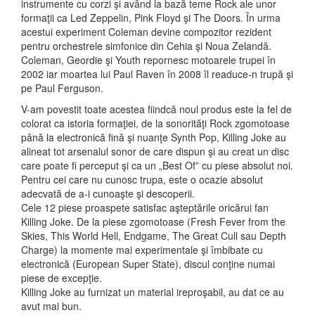
instrumente cu corzi şi având la bază teme Rock ale unor
formaţii ca Led Zeppelin, Pink Floyd şi The Doors. În urma
acestui experiment Coleman devine compozitor rezident
pentru orchestrele simfonice din Cehia şi Noua Zelandă.
Coleman, Geordie şi Youth repornesc motoarele trupei în
2002 iar moartea lui Paul Raven în 2008 îl readuce-n trupă şi
pe Paul Ferguson.
V-am povestit toate acestea fiindcă noul produs este la fel de
colorat ca istoria formaţiei, de la sonorităţi Rock zgomotoase
până la electronică fină şi nuanţe Synth Pop, Killing Joke au
alineat tot arsenalul sonor de care dispun şi au creat un disc
care poate fi perceput şi ca un „Best Of” cu piese absolut noi.
Pentru cei care nu cunosc trupa, este o ocazie absolut
adecvată de a-i cunoaşte şi descoperii.
Cele 12 piese proaspete satisfac aşteptările oricărui fan
Killing Joke. De la piese zgomotoase (Fresh Fever from the
Skies, This World Hell, Endgame, The Great Cull sau Depth
Charge) la momente mai experimentale şi îmbibate cu
electronică (European Super State), discul conţine numai
piese de excepţie.
Killing Joke au furnizat un material ireproşabil, au dat ce au
avut mai bun.