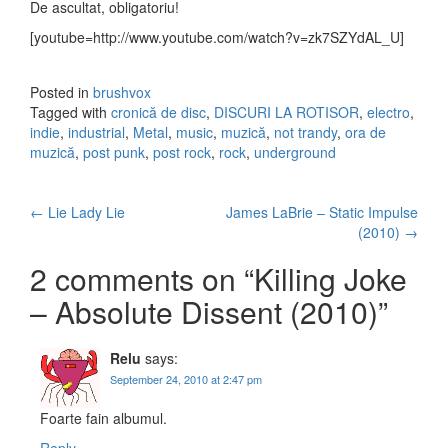
De ascultat, obligatoriu!
[youtube=http://www.youtube.com/watch?v=zk7SZYdAL_U]
Posted in
brushvox
Tagged with
cronică de disc
,
DISCURI LA ROTISOR
,
electro
,
indie
,
industrial
,
Metal
,
music
,
muzică
,
not trandy
,
ora de
muzică
,
post punk
,
post rock
,
rock
,
underground
←
Lie Lady Lie
James LaBrie – Static Impulse
Post navigation
(2010)
→
2 comments on “
Killing Joke
– Absolute Dissent (2010)
”
Relu
says:
September 24, 2010 at 2:47 pm
Foarte fain albumul.