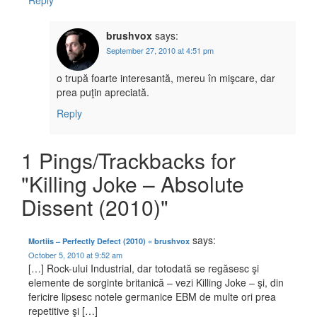
Reply
brushvox
says:
September 27, 2010 at 4:51 pm
o trupă foarte interesantă, mereu în mişcare, dar
prea puţin apreciată.
Reply
1 Pings/Trackbacks for
"Killing Joke – Absolute
Dissent (2010)"
says:
Mortiis – Perfectly Defect (2010) « brushvox
October 5, 2010 at 9:52 am
[…] Rock-ului Industrial, dar totodată se regăsesc şi
elemente de sorginte britanică – vezi Killing Joke – şi, din
fericire lipsesc notele germanice EBM de multe ori prea
repetitive şi […]