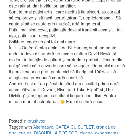
este rafinat, dar învăluitor, ameţitor.
Sunt tot mai puţini artişti care riscă să fie sinceri, au curajul
să exploreze şi să facă lucruri „stranii”, neprietenoase… Să
caute şi să se caute prin muzică, artă în general.
Puţini mai simt ceva, puţini gândesc şi transmit ceva şi… tot
aşa, puţini sunt receptivi.
Shikhee umple un gol tot mai mare.
În „It’s On You” mi-a amintit de PJ Harvey, sunt momente
unde undeva din umbră ne face cu mâna David Bowie şi
evident în funcţie de cultură şi preferinţe probabil fiecare din
noi găseşte câte ceva de care să se agaţe. Ideea nici nu e să
fi genial cu orice preţ, poate nici să fi original 100%, ci să
atingi acea presupusă coardă sensibilă.
Android Lust mi-au plăcut de când am ascultat prima oară
acum câţiva ani „Devour, Rise, and Take Flight” şi „The
Dividing” şi aşteptam cu sufletul la gură noul disc. Pentru
mine a meritat aşteptarea.
E un disc fără cusur.
Posted in
brushvox
Tagged with
Alternative
,
CAFEA CU SUFLET
,
cronică de
disc
,
cultură
,
DISCURI LA ROTISOR
,
electro
,
experimental
,