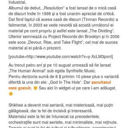
Industrial.
Albumul de debut, „Resolution” a fost lansat de o mică casă
de discuri Indie în 1998 şi a fost unanim apreciat de critică.
Dat fiind faptul că aceea casă de discuri (Tinman Records) a
falimentat, în 2003 se vede nevoită să scoată următorul ei
material pe cont propriu şi astfel este lansat „The Dividing”.
Ulterior semnează cu Project Records din Brooklyn şi în 2006
este scos „Devour, Rise, and Take Flight”, cel mai de succes
material al ei până-n prezent.
[youtube=http://www.youtube.com/watch?v=y-XcLM3pvnI]
Au trecut patru ani şi pe 10 august urmează să fie lansat
„The Human Animal” sub egida Synthellic Music.
Pentru derizoria sumă de 8 $ primim 10 piese plus o variantă
diferită la una din ele: „God In The Hole”. Dar
ascultatul
este gratuit
.
Sau aici în widget-ul pe care l-am adăugat.
Shikhee a devenit mai aeriană, mai misterioasă, mai puţin
gălăgioasă, dar la fel de incisivă şi interesantă.
Materialul este la fel de întunecat ca precedentele,
orchestraţiile sunt mai aerisite, mai minimaliste, mai reţinute.
Temele ei sunt la fel de tulburi şi tulburătoare, experimentul