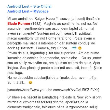
Android Lust – Site Oficial
Android Lust – MySpace
Mi-am amintit de Rutger Hauer în secvenţa (semi) finală din
Blade Runner
(1982). Maşinile au sentimente, noi nu. Ne
ascundem sentimentele sau ascundem faptul că nu mai
avem sentimente? Suntem noi buni, sensibili, spirituali,
măcar gânditori? Oh nu! Forme fără fond. Poate avem o
percepţie mai largă a intereselor, dar suntem conduşi de
aceleaşi instincte. Foamea, frigul, frica….
fff
.
Privim de sus, îngâmfaţi şi tot mai superficial. Am dat nume
lucrurilor, obiectelor, fenomenelor, animalelor… Cu un „enter”
sau un smily rezolvăm tot, am spus tot ce era de spus. Apoi
liniştea. Sau ploaia şi poate o lacrimă ascunsă, incertă. Şi din
nou: fuga.
Nu ne deosebim substanţial de animale, doar avem… fiţe.
Sunt fâfâit….
[youtube=http://www.youtube.com/watch?v=GqUBSZIEvXs]
Shikhee s-a născut în Bangladeş, trăieşte la New York şi
prin
muzica ei explorează teritorii diferite, apelează de la
elemente tradiţionale, folclorice până la zgomotoase soluţii