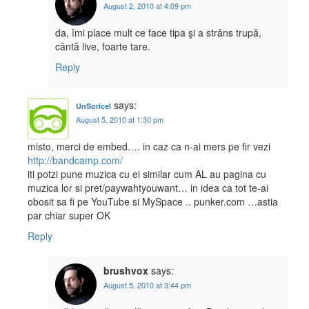
August 2, 2010 at 4:09 pm
da, îmi place mult ce face tipa şi a strâns trupă,
cântă live, foarte tare.
Reply
says:
UnSoricel
August 5, 2010 at 1:30 pm
misto, merci de embed…. in caz ca n-ai mers pe fir vezi
http://bandcamp.com/
iti potzi pune muzica cu ei similar cum AL au pagina cu
muzica lor si pret/paywahtyouwant… in idea ca tot te-ai
obosit sa fi pe YouTube si MySpace .. punker.com …astia
par chiar super OK
Reply
brushvox
says:
August 5, 2010 at 3:44 pm