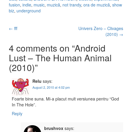
fusion
,
indie
,
music
,
muzică
,
not trandy
,
ora de muzică
,
show
biz
,
underground
←
fff
Univers Zero – Clivages
Post navigation
(2010)
→
4 comments on “
Android
Lust – The Human Animal
(2010)
”
Relu
says:
August 2, 2010 at 4:02 pm
Foarte bine suna. Mi-a placut mult versiunea pentru “God
In The Hole”.
Reply
brushvox
says: