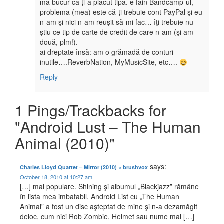
mă bucur că ţi-a plăcut tipa. e fain Bandcamp-ul,
problema (mea) este că-ţi trebuie cont PayPal şi eu
n-am şi nici n-am reuşit să-mi fac… îţi trebuie nu
ştiu ce tip de carte de credit de care n-am (şi am
două, plm!).
ai dreptate însă: am o grămadă de conturi
inutile….ReverbNation, MyMusicSite, etc….
Reply
1 Pings/Trackbacks for
"Android Lust – The Human
Animal (2010)"
says:
Charles Lloyd Quartet – Mirror (2010) « brushvox
October 18, 2010 at 10:27 am
[…] mai populare. Shining şi albumul „Blackjazz” rămâne
în lista mea imbatabil, Android List cu „The Human
Animal” a fost un disc aşteptat de mine şi n-a dezamăgit
deloc, cum nici Rob Zombie, Helmet sau nume mai […]