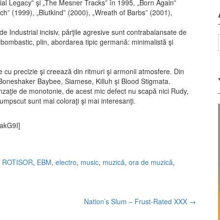
tial Legacy” şi „The Mesner Tracks” în 1995, „Born Again”
h” (1999), „Blutkind” (2000), „Wreath of Barbs” (2001),
e Industrial incisiv, părţile agresive sunt contrabalansate de
bombastic, plin, abordarea
tipic germană: minimalistă şi
cu precizie şi creează din ritmuri şi armonii atmosfere. Din
: Boneshaker Baybee, Siamese, Killuh şi Blood Stigmata.
nzaţie de monotonie, de acest mic defect nu scapă nici Rudy,
mpscut sunt mai coloraţi şi mai interesanţi.
akG9I]
A ROTISOR
,
EBM
,
electro
,
music
,
muzică
,
ora de muzică
,
Nation’s Slum – Frust-Rated XXX
→