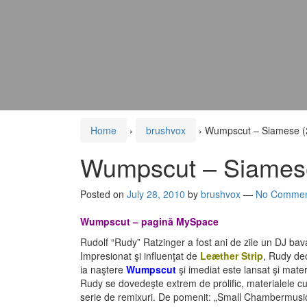
Home
›
brushvox
›
Wumpscut – Siamese (
Wumpscut – Siames
Posted on
July 28, 2010
by
brushvox
—
No Commen
Wumpscut – pagină MySpace
Rudolf “Rudy” Ratzinger a fost ani de zile un DJ bav
Impresionat şi influenţat de
Leæther Strip
, Rudy dec
ia naştere
Wumpscut
şi imediat este lansat şi mate
Rudy se dovedeşte extrem de prolific, materialele curg
serie de remixuri. De pomenit: „Small Chambermusici