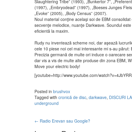
Slaughtering Tribe” (1993), „Bunkertor 7”, „Preferen
(1997), „Embryodead” (1997), „Boeses Junges Fleisc
„Evoke” (2005), „Body Census” (2007).
Noul material conţine acelaşi soi de EBM consolidat d
secvenţe melodice, nuanţe Darkwave. Soundul este 
eficientă la maxim.
Rudy nu inventează scheme noi, dar aşează lucrurile 
cele 10 piese noi cel mai interesante mi s-au părut
Precizia germană de multe ori induce o oarecare se
dar vis a vis de multe alte produse din zona EBM, Wu
Move your electric body!
[youtube=http://www.youtube.com/watch?v=4JbYRR
Posted in
brushvox
Tagged with
cronică de disc
,
darkwave
,
DISCURI L
underground
←
Radio Erevan sau Google?
Post navigation