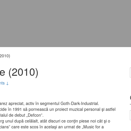
2010)
e (2010)
ts ↓
arez apreciat, activ în segmentul Goth-Dark-Industrial.
ide în 1991 să pornească un proiect muzical personal şi astfel
rialul de debut „Defcon”.
 unul după celălalt, atât discuri ce conţin piese noi cât şi o
ans” care este scos în acelaşi an urmat de „Music for a