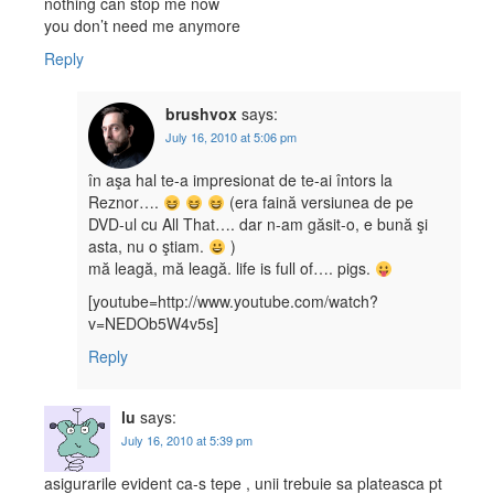
nothing can stop me now
you don’t need me anymore
Reply
brushvox
says:
July 16, 2010 at 5:06 pm
în aşa hal te-a impresionat de te-ai întors la
Reznor….
(era faină versiunea de pe
DVD-ul cu All That…. dar n-am găsit-o, e bună şi
asta, nu o ştiam.
)
mă leagă, mă leagă. life is full of…. pigs.
[youtube=http://www.youtube.com/watch?
v=NEDOb5W4v5s]
Reply
lu
says:
July 16, 2010 at 5:39 pm
asigurarile evident ca-s tepe , unii trebuie sa plateasca pt