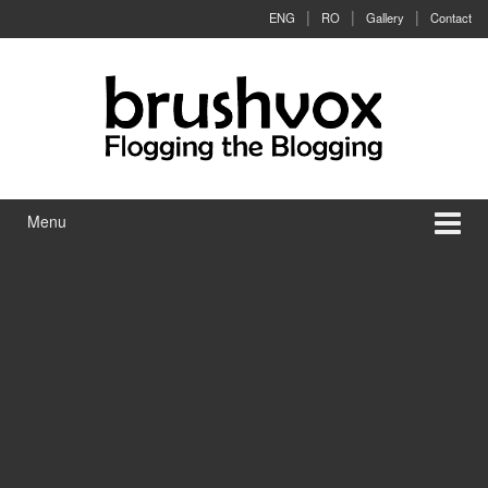
Skip to content
Skip to main menu
ENG
RO
Gallery
Contact
Menu