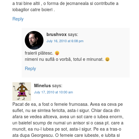
a trai bine altii , o forma de jecmaneala si contributie a
iobagilor catre boieri .
Reply
brushvox
says:
July 16, 2010 at 6:08 pm
fraierii plătesc.
nimeni nu suflă o vorbă, totul e minunat.
Reply
Minelus
says:
July 17, 2010 at 10:00 am
Pacat de ea, a fost o femeie frumoasa. Avea ea ceva pe
suflet, nu se simtea fericita, asta-i sigur. Chiar daca din
afara se vedea altceva, avea un sot care o iubea enorm,
un baietel scump de numai un anisor si o casa pt. care a
muncit, ea nu-l iubea pe sot, asta-i sigur. Pe ea a tras-o
ata dupa Georgescu. O femeie care iubeste, e iubita si