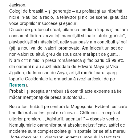
Jackson.
Colegi de breaslă – şi generaţie – au profitat şi au răbufnit:
nici ei n-au loc la radio, la televizor şi nici pe scene, şi-au dat
voce propriilor insuccese şi eşecuri.
Dincolo de grotescul creat, uităm că media a impus şi noi am
consumat fără rezerve toţi maneliştii şi toate fufele „guriste”,
playbackiştii şi măscăricii, activ sau pasiv am contribuit şi noi
(şi) la noul val de „valori” promovate. Am înlocuit un set de
non-valori cu altul, greu de spus care mai lipsit de gust…
N-am citit nimic în presa românească şi fac pariu că 99,9%
din oameni n-au auzit niciodată de Edward Maya şi Vika
Jigulina, de Inna sau de Anya, artişti români care sparg
topurile Occidentale la ora actuală (vezi articolul de pe
Reuters
).
Probabil şi aceştia ar trebuii să comită acte extreme să fie
măcar menţionaţi de presa autohtonă…
Boc a fost huiduit pe centură la Mogoşoaia. Evident, cei care
l-au fluierat au fost puşi de cineva – Chiliman – a explicat
ulterior premierul. „Aginturili, agenturili” – obsesie veche.
Nemulţumirile oamenilor sunt absolut nejustificate, astfel de
incidente sunt complet izolate şi în spatele lor se află mereu
„forţe obscure” şi „duşmani”, eventual moguli. În fapt ţara