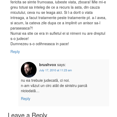
fericita se simte frumoasa, iubeste viata, zboara! Mie mi-e
greu totusi sa inteleg de ce a recurs la asta, din cauza
micutului, ceva nu se leaga aici. Si l-a dorit o viata
intreaga, a facut tratamente peste tratamente pt. a-l avea,
si acum, la cateva zile dupa ce a implinit un anisor sa-l
paraseasca?!
Numai ea stie ce era in sufletul ei si nimeni nu are dreptul
s-o judece!
Dumnezeu s-o odihneasca in pace!
Reply
brushvox
says:
July 17, 2010 at 11:23 am
nu ea trebuie judecată, ci noi.
n-am văzut un circ atât de sinistru parcă
niciodată…
Reply
Leave a Reply