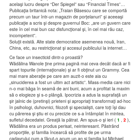
acelaşi lucru despre “Der Spiegel” sau “Financial Times”…
Publicaţia britanică nota: „Traian Băsescu care se comportă
precum un taur într-un magazin de porţelanuri” şi aceeaşi
publicaţie a scris şi despre guvernul Boc: „are un guvern care
este în cel mai bun caz disfuncţional şi, în cel mai rău caz,
incompetent”.
Soluţii există. Alte state democratice asemenea nouă, Iran,
China, etc, au restricţionat şi accesul publicului la internet…
Ce face un insecticid dintr-o proastă?
Wădălina Wanole ţine prima pagină mai ceva decât dacă ar fi
spart topurile (internaţionale) şi ar fi obţinut un Grammy. Cea
mai mare aberaţie pe care am auzit-o este aia cu
„sinuciderea a fost un ultim act artistic”. Mass-media care nici
n-o mai băga în seamă de ani buni, acum a profitat la maxim
să o elogieze şi s-o plângă. Ipocrizia a adus la suprafaţă un
şir jalnic de (pretinşi) prieteni şi apropriaţi transformaţi ad-hoc
în psihologi, duhovnici, filozofi şi specialişti, care toţi îşi dau
cu părerea şi ştiu ei cu precizie ce s-a întâmplat în mintea,
sufletul decedatei. Greaţă la pătrat. Am spus-o şi ieri (
1
,
2
),
Wădălina era un produs perisat, neinteresant. Păstrând
proporţiile, şi familia încearcă să profite de pe urma
cadavrului cum a făcut-o acum un an şi familia lui Michael