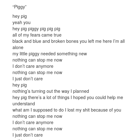
“Piggy”
hey pig
yeah you
hey pig piggy pig pig pig
all of my fears came true
black and blue and broken bones you left me here I’m all
alone
my little piggy needed something new
nothing can stop me now
I don’t care anymore
nothing can stop me now
I just don’t care
hey pig
nothing’s turning out the way I planned
hey pig there’s a lot of things I hoped you could help me
understand
what am I supposed to do I lost my shit because of you
nothing can stop me now
I don’t care anymore
nothing can stop me now
I just don’t care