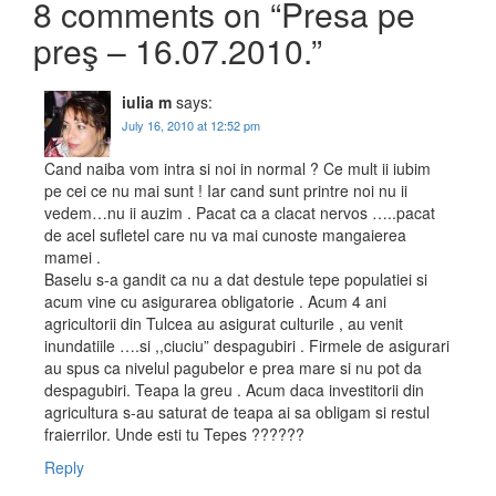
8 comments on “
Presa pe
preş – 16.07.2010.
”
iulia m
says:
July 16, 2010 at 12:52 pm
Cand naiba vom intra si noi in normal ? Ce mult ii iubim
pe cei ce nu mai sunt ! Iar cand sunt printre noi nu ii
vedem…nu ii auzim . Pacat ca a clacat nervos …..pacat
de acel sufletel care nu va mai cunoste mangaierea
mamei .
Baselu s-a gandit ca nu a dat destule tepe populatiei si
acum vine cu asigurarea obligatorie . Acum 4 ani
agricultorii din Tulcea au asigurat culturile , au venit
inundatiile ….si ,,ciuciu” despagubiri . Firmele de asigurari
au spus ca nivelul pagubelor e prea mare si nu pot da
despagubiri. Teapa la greu . Acum daca investitorii din
agricultura s-au saturat de teapa ai sa obligam si restul
fraierrilor. Unde esti tu Tepes ??????
Reply