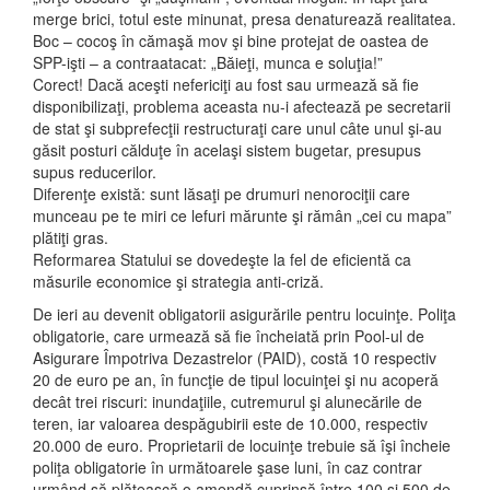
merge brici, totul este minunat, presa denaturează realitatea.
Boc – cocoş în cămaşă mov şi bine protejat de oastea de
SPP-işti – a contraatacat: „Băieţi, munca e soluţia!”
Corect! Dacă aceşti nefericiţi au fost sau urmează să fie
disponibilizaţi, problema aceasta nu-i afectează pe secretarii
de stat şi subprefecţii restructuraţi care unul câte unul şi-au
găsit posturi călduţe în acelaşi sistem bugetar, presupus
supus reducerilor.
Diferenţe există: sunt lăsaţi pe drumuri nenorociţii care
munceau pe te miri ce lefuri mărunte şi rămân „cei cu mapa”
plătiţi gras.
Reformarea Statului se dovedeşte la fel de eficientă ca
măsurile economice şi strategia anti-criză.
De ieri au devenit obligatorii asigurările pentru locuinţe. Poliţa
obligatorie, care urmează să fie încheiată prin Pool-ul de
Asigurare Împotriva Dezastrelor (PAID), costă 10 respectiv
20 de euro pe an, în funcţie de tipul locuinţei şi nu acoperă
decât trei riscuri: inundaţiile, cutremurul şi alunecările de
teren, iar valoarea despăgubirii este de 10.000, respectiv
20.000 de euro. Proprietarii de locuinţe trebuie să îşi încheie
poliţa obligatorie în următoarele şase luni, în caz contrar
urmând să plătească o amendă cuprinsă între 100 şi 500 de