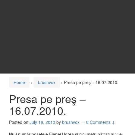
Home
›
brushvox
›
Presa pe preş – 16.07.2010.
Presa pe preş –
16.07.2010.
Posted on
July 16, 2010
by
brushvox
—
8 Comments ↓
Nu-i număr poşetele Elenei Udrea şi nici metri pătraţi al vilei