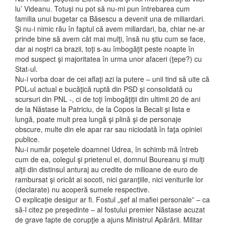
lu’ Videanu. Totuşi nu pot să nu-mi pun întrebarea cum
familia unui bugetar ca Băsescu a devenit una de miliardari.
Şi nu-i nimic rău în faptul că avem miliardari, ba, chiar ne-ar
prinde bine să avem cât mai mulţi, însă nu ştiu cum se face,
dar ai noştri ca brazii, toţi s-au îmbogăţit peste noapte în
mod suspect şi majoritatea în urma unor afaceri (ţepe?) cu
Stat-ul.
Nu-i vorba doar de cei aflaţi azi la putere – unii tind să uite că
PDL-ul actual e bucăţică ruptă din PSD şi consolidată cu
scursuri din PNL -, ci de toţi îmbogăţiţii din ultimii 20 de ani
de la Năstase la Patriciu, de la Copos la Becali şi lista e
lungă, poate mult prea lungă şi plină şi de personaje
obscure, multe din ele apar rar sau niciodată în faţa opiniei
publice.
Nu-i număr poşetele doamnei Udrea, în schimb mă întreb
cum de ea, colegul şi prietenul ei, domnul Boureanu şi mulţi
alţii din distinsul anturaj au credite de milioane de euro de
rambursat şi oricât ai socoti, nici garanţiile, nici veniturile lor
(declarate) nu acoperă sumele respective.
O explicaţie desigur ar fi. Fostul „şef al mafiei personale” – ca
să-l citez pe preşedinte – al fostului premier Năstase acuzat
de grave fapte de corupţie a ajuns Ministrul Apărării. Militar