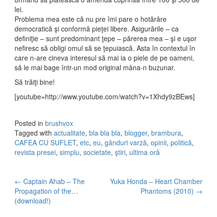
lei.
Problema mea este că nu pre îmi pare o hotărâre
democratică şi conformă pieţei libere. Asigurările – ca
definiţie – sunt predominant ţepe – părerea mea – şi e uşor
nefiresc să obligi omul să se ţepuiască. Asta în contextul în
care n-are cineva interesul să mai ia o piele de pe oameni,
să le mai bage într-un mod original mâna-n buzunar.
Să trăiţi bine!
[youtube=http://www.youtube.com/watch?v=1Xhdy9zBEws]
Posted in
brushvox
Tagged with
actualitate
,
bla bla bla
,
blogger
,
brambura
,
CAFEA CU SUFLET
,
etc
,
eu
,
gânduri varză
,
opinii
,
politică
,
revista presei
,
simplu
,
societate
,
ştiri
,
ultima oră
←
Captain Ahab – The
Yuka Honda – Heart Chamber
Post navigation
Propagation of the…
Phantoms (2010)
→
(download!)