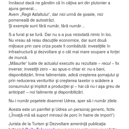
înnăscut dacă ne gândim că în câţiva ani din plutonier a
ajuns general…
Avem „Regii Asfaltului”, dar nici urmă de şosele, nici
pomeneală de autostrăzi.
Şi exemple sunt fără număr, fără număr…
S-a furat şi se fură. Dar nu s-a pus niciodată nimic în loc.
Nu vreau să reiau discuţiile economice, dar sunt două
mijloace prin care criza poate fi combătută: investiţiile în
infrastructură şi dezvoltare şi o cât mai mare ocupare a forţei
de muncă.
„Măsurile” luate de actualul executiv au rezultate –
recul
– fix
inverse: investiţii zero – au spus-o chiar ei: nu-s bani,
disponibilizări, firme falimentate, adică creşterea şomajului şi
prin reducerea veniturilor şi creşterea taxelor o scădere a
consumului şi implicit a producţiei şi – hai că nu-i aşa greu de
anticipat! – noi falimente şi disponibilizări.
Nu-i număr poşetele doamnei Udrea, sper să-i număr zilele.
Acesta este un pamflet şi Udrea un personaj generic, fictiv.
(„Învaţă-mă să suport mirosul de porc în haine de import”)
Jurista de la Turism şi Dezvoltare ameninţă publicaţia