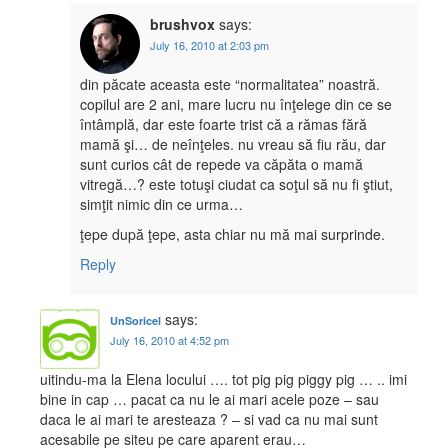
brushvox
says:
July 16, 2010 at 2:03 pm
din păcate aceasta este “normalitatea” noastră.
copilul are 2 ani, mare lucru nu înţelege din ce se
întâmplă, dar este foarte trist că a rămas fără
mamă şi… de neînţeles. nu vreau să fiu rău, dar
sunt curios cât de repede va căpăta o mamă
vitregă…? este totuşi ciudat ca soţul să nu fi ştiut,
simţit nimic din ce urma…
ţepe după ţepe, asta chiar nu mă mai surprinde.
Reply
says:
UnSoricel
July 16, 2010 at 4:52 pm
uitindu-ma la Elena locului …. tot pig pig piggy pig … .. imi
bine in cap … pacat ca nu le ai mari acele poze – sau
daca le ai mari te aresteaza ? – si vad ca nu mai sunt
acesabile pe siteu pe care aparent erau…