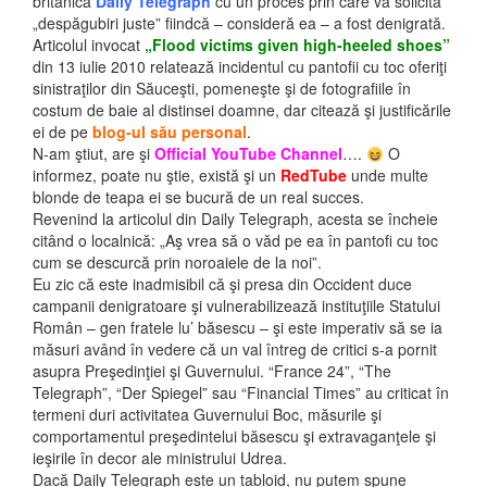
britanică
Daily Telegraph
cu un proces prin care va solicita
„despăgubiri juste” fiindcă – consideră ea – a fost denigrată.
Articolul invocat
„Flood victims given high-heeled shoes”
din 13 iulie 2010 relatează incidentul cu pantofii cu toc oferiţi
sinistraţilor din Săuceşti, pomeneşte şi de fotografiile în
costum de baie al distinsei doamne, dar citează şi justificările
ei de pe
blog-ul său personal
.
N-am ştiut, are şi
Official YouTube Channel
….
O
informez, poate nu ştie, există şi un
RedTube
unde multe
blonde de teapa ei se bucură de un real succes.
Revenind la articolul din Daily Telegraph, acesta se încheie
citând o localnică: „Aş vrea să o văd pe ea în pantofi cu toc
cum se descurcă prin noroaiele de la noi”.
Eu zic că este inadmisibil că şi presa din Occident duce
campanii denigratoare şi vulnerabilizează instituţiile Statului
Român – gen fratele lu’ băsescu – şi este imperativ să se ia
măsuri având în vedere că un val întreg de critici s-a pornit
asupra Preşedinţiei şi Guvernului. “France 24”, “The
Telegraph”, “Der Spiegel” sau “Financial Times” au criticat în
termeni duri activitatea Guvernului Boc, măsurile şi
comportamentul preşedintelui băsescu şi extravaganţele şi
ieşirile în decor ale ministrului Udrea.
Dacă Daily Telegraph este un tabloid, nu putem spune