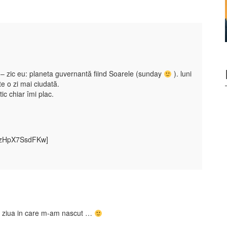
– zic eu: planeta guvernantă fiind Soarele (sunday
). luni
te o zi mai ciudată.
ic chiar îmi plac.
v=zHpX7SsdFKw]
e ziua in care m-am nascut …