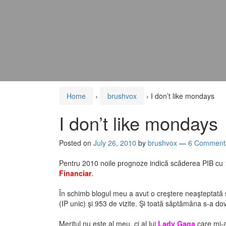
Home
›
brushvox
›
I don’t like mondays
I don’t like mondays
Posted on
July 26, 2010
by
brushvox
—
6 Comment
Pentru 2010 noile prognoze indică scăderea PIB cu 
Financiar
.
În schimb blogul meu a avut o creştere neaşteptată
(IP unic) şi 953 de vizite. Şi toată săptămâna s-a do
Meritul nu este al meu, ci al lui
Lady Gaga
care mi-a