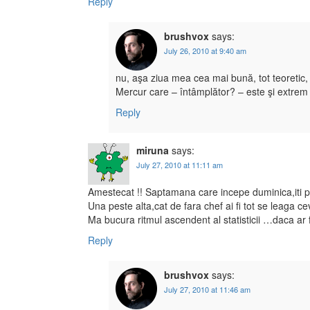
Reply
brushvox
says:
July 26, 2010 at 9:40 am
nu, aşa ziua mea cea mai bună, tot teoretic,
Mercur care – întâmplător? – este şi extrem 
Reply
miruna
says:
July 27, 2010 at 11:11 am
Amestecat !! Saptamana care incepe duminica,iti pl
Una peste alta,cat de fara chef ai fi tot se leaga c
Ma bucura ritmul ascendent al statisticii …daca ar
Reply
brushvox
says:
July 27, 2010 at 11:46 am