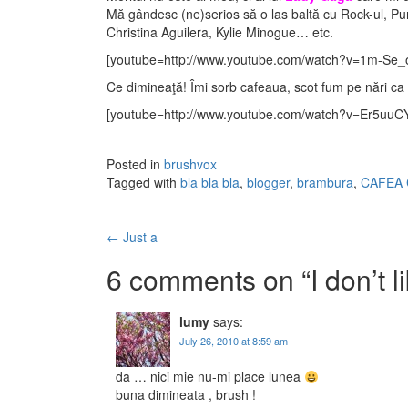
Mă gândesc (ne)serios să o las baltă cu Rock-ul, Punk
Christina Aguilera, Kylie Minogue… etc.
[youtube=http://www.youtube.com/watch?v=1m-Se_
Ce dimineaţă! Îmi sorb cafeaua, scot fum pe nări ca 
[youtube=http://www.youtube.com/watch?v=Er5uuCY
Posted in
brushvox
Tagged with
bla bla bla
,
blogger
,
brambura
,
CAFEA 
←
Just a
Post navigation
6 comments on “
I don’t 
lumy
says:
July 26, 2010 at 8:59 am
da … nici mie nu-mi place lunea
buna dimineata , brush !