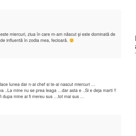
 este miercuri, ziua în care m-am născut şi este dominată de
de influentă în zodia mea, fecioară.
ace lunea dar n-ai chef si te-ai nascut miercuri …
eva ..La mine nu se prea leaga …dar asta e ..Si e deja marti !!
 fi dupa mine ai fi mereu sus …tot mai sus …