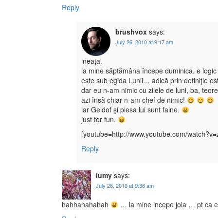
Reply
brushvox
says:
July 26, 2010 at 9:17 am
‘neaţa.
la mine săptămâna începe duminica. e logic 
este sub egida Lunii… adică prin definiţie es
dar eu n-am nimic cu zilele de luni, ba, teoret
azi însă chiar n-am chef de nimic!
iar Geldof şi piesa lui sunt faine.
just for fun.
[youtube=http://www.youtube.com/watch?
Reply
lumy
says:
July 26, 2010 at 9:36 am
hahhahahahah
… la mine incepe joia … pt ca 