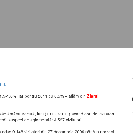
s ↓
1,5-1,8%, iar pentru 2011 cu 0,5% – aflăm din
Ziarul
săptămâna trecută, luni (19.07.2010.) având 886 de vizitatori
vedit suspect de aglomerată: 4,527 vizitatori.
 adus 9,148 vizitatori din 27 decembrie 2009 până-n prezent.