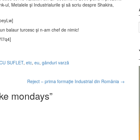
-ul, Metalele şi Industrialurile şi să scriu despre Shakira,
oeyLw]
un balaur turcesc şi n-am chef de nimic!
i7q4]
CU SUFLET
,
etc
,
eu
,
gânduri varză
Reject – prima formaţie Industrial din România
→
like mondays
”