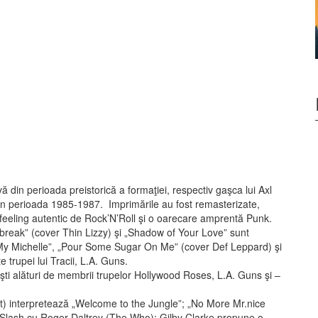
ă din perioada preistorică a formaţiei, respectiv gaşca lui Axl
 în perioada 1985-1987. Imprimările au fost remasterizate,
 feeling autentic de Rock’N’Roll şi o oarecare amprentă Punk.
ilbreak” (cover Thin Lizzy) şi „Shadow of Your Love” sunt
 „My Michelle”, „Pour Some Sugar On Me” (cover Def Leppard) şi
 trupei lui Tracii, L.A. Guns.
işti alături de membrii trupelor Hollywood Roses, L.A. Guns şi –
ot) interpretează „Welcome to the Jungle”; „No More Mr.nice
i Slash cu Roger Daltrey (The Who); Gilby Clarke propune o