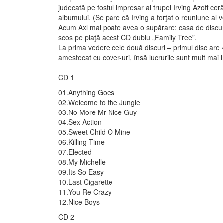
judecată pe fostul impresar al trupei Irving Azoff c
albumului. (Se pare că Irving a forţat o reuniune al v
Acum Axl mai poate avea o supărare: casa de discur
scos pe piaţă acest CD dublu „Family Tree”.
La prima vedere cele două discuri – primul disc are 
amestecat cu cover-uri, însă lucrurile sunt mult mai
CD 1
01.Anything Goes
02.Welcome to the Jungle
03.No More Mr Nice Guy
04.Sex Action
05.Sweet Child O Mine
06.Killing Time
07.Elected
08.My Michelle
09.Its So Easy
10.Last Cigarette
11.You Re Crazy
12.Nice Boys
CD 2