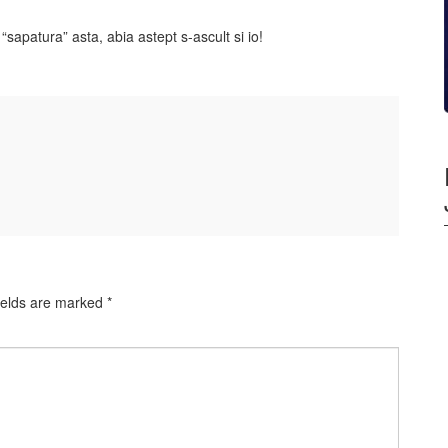
apatura” asta, abia astept s-ascult si io!
ields are marked
*