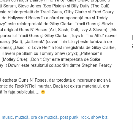
 Sorum, Steve Jones (Sex Pistols) şi Billy Duffy (The Cult)
este reinterpretată de Tracii Guns, Gilby Clarke şi Fred Coury
ată de Hollywood Roses în a cărei componenţă era şi Teddy
azy” este reinterpretată de Gilby Clarke, Tracii Guns şi Stevie
ul original Guns N’ Roses (Axl, Slash, Duff, Izzy & Steven); „Mr.
area lui Tracii Guns şi Gilby Clarke; „Toys In The Attic” (cover
arcy (Ratt); „Jailbreak” (cover Thin Lizzy) este furnizată de
tones); „Used To Love Her” a fost înregistrată de Gilby Clarke,
” îl avem pe Slash cu Tommy Shaw (Styx); „Patience” îi
 (Motley Crue); „Don´t Cry” este interpretată de Spike
Lay It Down” este rezultatul colaborării dintre Stephen Pearcy
tă eticheta Guns N’ Roses, dar totodată o incursiune incisivă
utentic de Rock’N’Roll murdar. Dacă tot exista materialul, era
gă în faţa publicului….
,
music
,
muzică
,
ora de muzică
,
post punk
,
rock
,
show biz
,