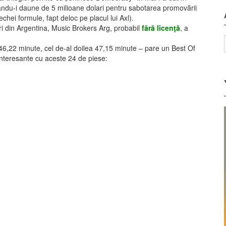
erându-i daune de 5 milioane dolari pentru sabotarea promovării
echei formule, fapt deloc pe placul lui Axl).
i din Argentina, Music Brokers Arg, probabil
fără licenţă
, a
46,22 minute, cel de-al doilea 47,15 minute – pare un Best Of
 interesante
cu aceste 24 de piese: