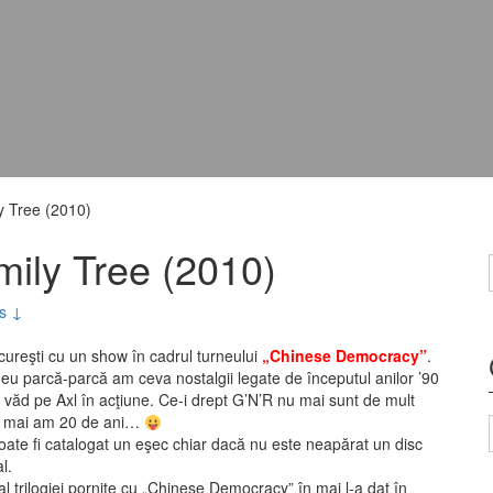
y Tree (2010)
ily Tree (2010)
s ↓
cureşti cu un show în cadrul turneului
„Chinese Democracy”
.
 eu parcă-parcă am ceva nostalgii legate de începutul anilor ’90
 văd pe Axl în acţiune. Ce-i drept G’N’R nu mai sunt de mult
 nu mai am 20 de ani…
poate fi catalogat un eşec chiar dacă nu este neapărat un disc
l.
 al trilogiei pornite cu „Chinese Democracy” în mai l-a dat în