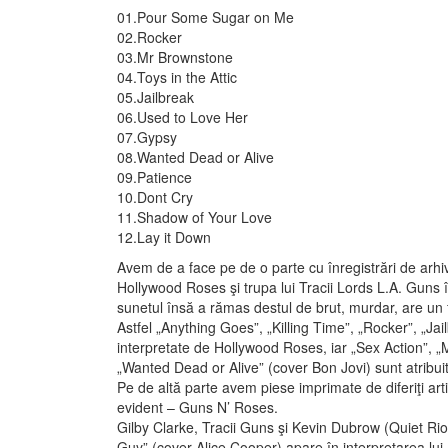
01.Pour Some Sugar on Me
02.Rocker
03.Mr Brownstone
04.Toys in the Attic
05.Jailbreak
06.Used to Love Her
07.Gypsy
08.Wanted Dead or Alive
09.Patience
10.Dont Cry
11.Shadow of Your Love
12.Lay it Down
Avem de a face pe de o parte cu înregistrări de arhiv
Hollywood Roses şi trupa lui Tracii Lords L.A. Guns
sunetul însă a rămas destul de brut, murdar, are un
Astfel „Anything Goes”, „Killing Time”, „Rocker”, „Ja
interpretate de Hollywood Roses, iar „Sex Action”,
„Wanted Dead or Alive” (cover Bon Jovi) sunt atribuite
Pe de altă parte avem piese imprimate de diferiţi art
evident – Guns N’ Roses.
Gilby Clarke, Tracii Guns şi Kevin Dubrow (Quiet Ri
Guy” (cover Alice Cooper) apare în interpretarea lu