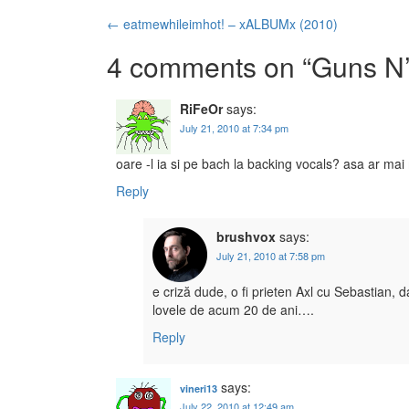
←
eatmewhileimhot! – xALBUMx (2010)
Post navigation
4 comments on “
Guns N’
RiFeOr
says:
July 21, 2010 at 7:34 pm
oare -l ia si pe bach la backing vocals? asa ar ma
Reply
brushvox
says:
July 21, 2010 at 7:58 pm
e criză dude, o fi prieten Axl cu Sebastian, 
lovele de acum 20 de ani….
Reply
says:
vineri13
July 22, 2010 at 12:49 am