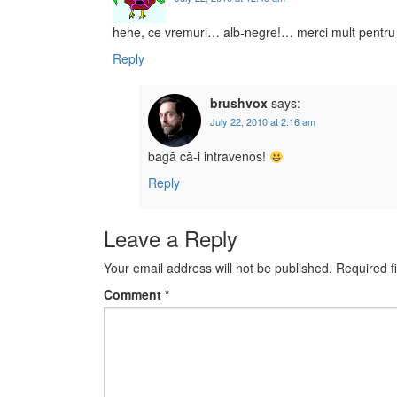
hehe, ce vremuri… alb-negre!… merci mult pentru “s
Reply
brushvox
says:
July 22, 2010 at 2:16 am
bagă că-i intravenos!
Reply
Leave a Reply
Your email address will not be published.
Required f
Comment
*