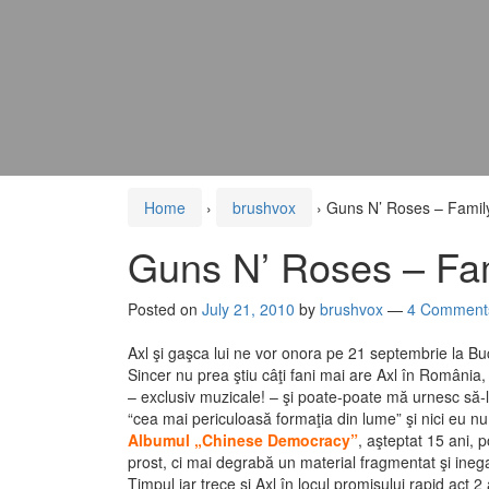
Home
›
brushvox
›
Guns N’ Roses – Famil
Guns N’ Roses – Fam
Posted on
July 21, 2010
by
brushvox
—
4 Comment
Axl şi gaşca lui ne vor onora pe 21 septembrie la Bu
Sincer nu prea ştiu câţi fani mai are Axl în România,
– exclusiv muzicale! – şi poate-poate mă urnesc să-l
“cea mai periculoasă formaţia din lume” şi nici eu
Albumul „Chinese Democracy”
, aşteptat 15 ani, 
prost, ci mai degrabă un material fragmentat şi inega
Timpul iar trece şi Axl în locul promisului rapid act 2