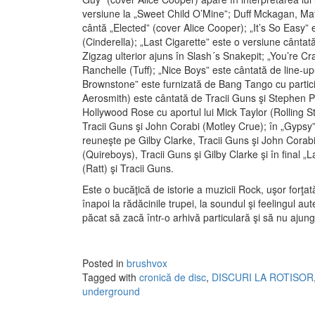
versiune la „Sweet Child O’Mine”; Duff Mckagan, Matt
cântă „Elected” (cover Alice Cooper); „It’s So Easy” 
(Cinderella); „Last Cigarette” este o versiune cânt
Zigzag ulterior ajuns în Slash´s Snakepit; „You’re Cr
Ranchelle (Tuff); „Nice Boys” este cântată de line-up
Brownstone” este furnizată de Bang Tango cu particip
Aerosmith) este cântată de Tracii Guns şi Stephen Pe
Hollywood Rose cu aportul lui Mick Taylor (Rolling S
Tracii Guns şi John Corabi (Motley Crue); în „Gypsy
reuneşte pe Gilby Clarke, Tracii Guns şi John Corabi
(Quireboys), Tracii Guns şi Gilby Clarke şi în final „
(Ratt) şi Tracii Guns.
Este o bucăţică de istorie a muzicii Rock, uşor forţa
înapoi la rădăcinile trupei, la soundul şi feelingul a
păcat să zacă într-o arhivă particulară şi să nu ajun
Posted in
brushvox
Tagged with
cronică de disc
,
DISCURI LA ROTISOR
underground