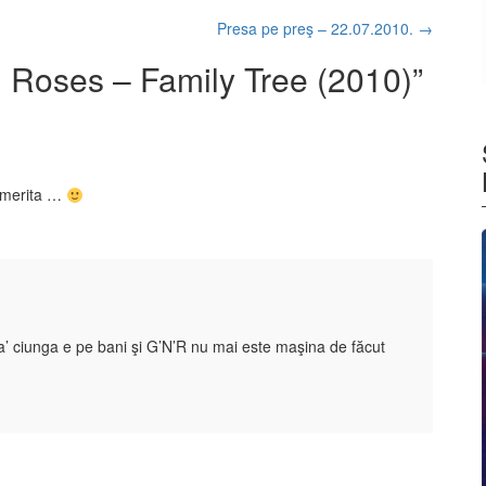
Presa pe preş – 22.07.2010.
→
 Roses – Family Tree (2010)
”
i merita …
da’ ciunga e pe bani şi G’N’R nu mai este maşina de făcut