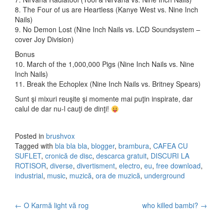
8. The Four of us are Heartless (Kanye West vs. Nine Inch
Nails)
9. No Demon Lost (Nine Inch Nails vs. LCD Soundsystem –
cover Joy Division)
Bonus
10. March of the 1,000,000 Pigs (Nine Inch Nails vs. Nine
Inch Nails)
11. Break the Echoplex (Nine Inch Nails vs. Britney Spears)
Sunt şi mixuri reuşite şi momente mai puţin inspirate, dar
calul de dar nu-l cauţi de dinţi!
Posted in
brushvox
Tagged with
bla bla bla
,
blogger
,
brambura
,
CAFEA CU
SUFLET
,
cronică de disc
,
descarca gratuit
,
DISCURI LA
ROTISOR
,
diverse
,
divertisment
,
electro
,
eu
,
free download
,
industrial
,
music
,
muzică
,
ora de muzică
,
underground
←
O Karmă light vă rog
who killed bambi?
→
Post navigation