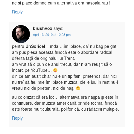
ne si place domne cum alternativa era nasoala rau !
Reply
brushvox
says:
April 13, 2010 at 12:23 pm
pentru
UnSoricel
– mda….îmi place, da’ nu bag pe gât.
am pus piesa aceasta fiindcă este o abordare radical
diferită faţă de originalul lui Trent.
am vrut să o pun de anul trecut, dar n-am reuşit să o
încarc pe YouTube…
din ce am auzit chiar nu e un tip fain, prietenos, dar nici
nu tre’ să fie. mie îmi place muzica, ideile lui, în rest nu-l
vreau nici de prieten, nici de naş.
au colonizat că era loc… alternativa era naşpa şi este în
continuare. dar muzica americană prinde tocmai fiindcă
este foarte multiculturală, polifonică, cu rădăcini multiple.
Reply