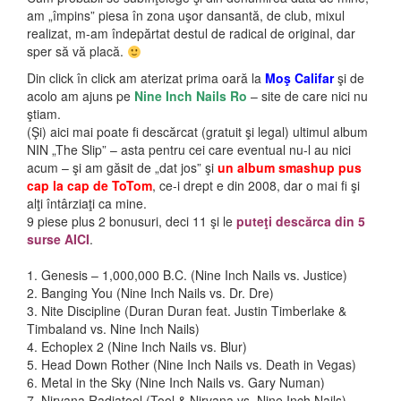
am „împins” piesa în zona uşor dansantă, de club, mixul
realizat, m-am îndepărtat destul de radical de original, dar
sper să vă placă.
Din click în click am aterizat prima oară la
Moş Califar
şi de
acolo am ajuns pe
Nine Inch Nails Ro
– site de care nici nu
ştiam.
(Şi) aici mai poate fi descărcat (gratuit şi legal) ultimul album
NIN „The Slip” – asta pentru cei care eventual nu-l au nici
acum – şi am găsit de „dat jos” şi
un album smashup pus
cap la cap de ToTom
, ce-i drept e din 2008, dar o mai fi şi
alţi întârziaţi ca mine.
9 piese plus 2 bonusuri, deci 11 şi le
puteţi descărca din 5
surse AICI
.
1. Genesis – 1,000,000 B.C. (Nine Inch Nails vs. Justice)
2. Banging You (Nine Inch Nails vs. Dr. Dre)
3. Nite Discipline (Duran Duran feat. Justin Timberlake &
Timbaland vs. Nine Inch Nails)
4. Echoplex 2 (Nine Inch Nails vs. Blur)
5. Head Down Rother (Nine Inch Nails vs. Death in Vegas)
6. Metal in the Sky (Nine Inch Nails vs. Gary Numan)
7. Nirvana Radiatool (Tool & Nirvana vs. Nine Inch Nails)