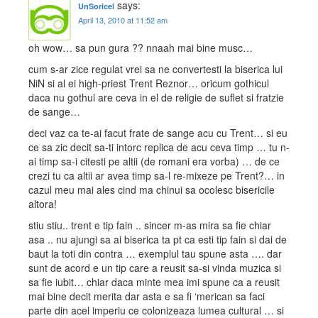
says:
UnSoricel
April 13, 2010 at 11:52 am
oh wow… sa pun gura ?? nnaah mai bine musc…
cum s-ar zice regulat vrei sa ne convertesti la biserica lui
NiN si al ei high-priest Trent Reznor… oricum gothicul
daca nu gothul are ceva in el de religie de suflet si fratzie
de sange…
deci vaz ca te-ai facut frate de sange acu cu Trent… si eu
ce sa zic decit sa-ti intorc replica de acu ceva timp … tu n-
ai timp sa-i citesti pe altii (de romani era vorba) … de ce
crezi tu ca altii ar avea timp sa-l re-mixeze pe Trent?… in
cazul meu mai ales cind ma chinui sa ocolesc bisericile
altora!
stiu stiu.. trent e tip fain .. sincer m-as mira sa fie chiar
asa .. nu ajungi sa ai biserica ta pt ca esti tip fain si dai de
baut la toti din contra … exemplul tau spune asta …. dar
sunt de acord e un tip care a reusit sa-si vinda muzica si
sa fie iubit… chiar daca minte mea imi spune ca a reusit
mai bine decit merita dar asta e sa fi ‘merican sa faci
parte din acel imperiu ce colonizeaza lumea cultural … si