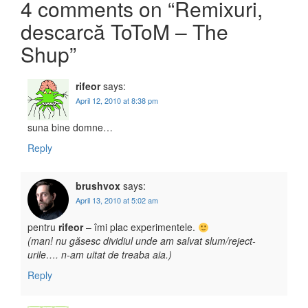
4 comments on “
Remixuri,
descarcă ToToM – The
Shup
”
rifeor
says:
April 12, 2010 at 8:38 pm
suna bine domne…
Reply
brushvox
says:
April 13, 2010 at 5:02 am
pentru
rifeor
– îmi plac experimentele.
(man! nu găsesc dividiul unde am salvat slum/reject-
urile…. n-am uitat de treaba aia.)
Reply