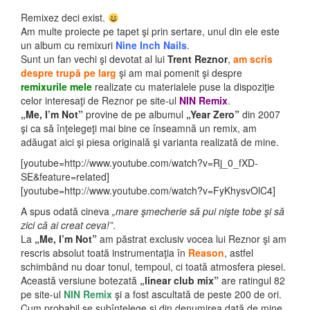
Remixez deci exist.
Am multe proiecte pe tapet şi prin sertare, unul din ele este
un album cu remixuri
Nine Inch Nails
.
Sunt un fan vechi şi devotat al lui
Trent Reznor
,
am scris
despre trupă pe larg
şi am mai pomenit şi despre
remixurile mele
realizate cu materialele puse la dispoziţie
celor interesaţi de Reznor pe site-ul
NIN Remix
.
„Me, I’m Not”
provine de pe albumul
„Year Zero”
din 2007
şi ca să înţelegeţi mai bine
ce înseamnă un remix, am
adăugat aici şi piesa originală şi varianta realizată de mine.
[youtube=http://www.youtube.com/watch?v=Rj_0_fXD-
SE&feature=related]
[youtube=http://www.youtube.com/watch?v=FyKhysvOlC4]
A spus odată cineva
„mare şmecherie să pui nişte tobe şi să
zici că ai creat ceva!”
.
La
„Me, I’m Not”
am păstrat exclusiv vocea lui Reznor şi am
rescris absolut toată instrumentaţia în
Reason
, astfel
schimbând nu doar tonul, tempoul, ci toată atmosfera piesei.
Această versiune botezată
„linear club mix”
are ratingul 82
pe site-ul
NIN Remix
şi a fost ascultată de peste 200 de ori.
Cum probabil se subînţelege şi din denumirea dată de mine,