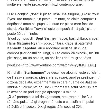
multe elemente proaspete, infuzii contemporane.
Discul conţine „doar” 6 piese, însă una singură, „Close Your
Eyes” are numai puţin peste 3 minute, celelalte compoziţii
depăşesc toate cel puţin 6 minute iar piesa care închide
discul, „Gullible’s Travails” este compusă din 4 părţi şi are
peste 20 de minute.
Trioul compus din
Bent Sæther
– voce, bas, chitară, clape;
Hans Magnus Ryan
– voce, chitară, clape şi bateristul
Kenneth Kapstad
, au o abordare aerisită, în ciuda
compoziţiilor destul de lungi, nu se complică excesiv, nici nu
plictisesc, au un balans, un echilibru natural şi sănătos.
[youtube=http://www.youtube.com/watch?v=yyltMQFEi9E]
Riff-ul din
„Starhammer”
ce deschide albumul este suficient
de Heavy şi murdar, piesa are apăsare, apoi se prelinge într-
o zonă degajată, experimentală în care nuanţe de Jazz se
îmbină cu elemente de Rock Progresiv şi totul pare un jam
relaxat ce se prelungeşte aproape 13 minute.
„X-3”
porneşte la fel de zgomotos, amprenta anilor ’70
rămâne pulsantă şi pregnantă, este o capsulă a timpului
rătăcită prin secolul XX şi regăsită în secolul XXI.