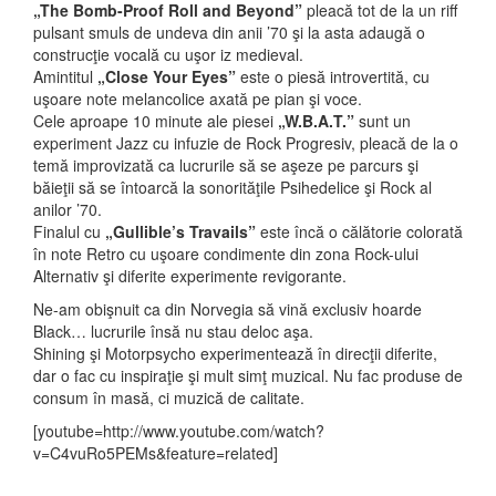
„The Bomb-Proof Roll and Beyond”
pleacă tot de la un riff
pulsant smuls de undeva din anii ’70 şi la asta adaugă o
construcţie vocală cu uşor iz medieval.
Amintitul
„Close Your Eyes”
este o piesă introvertită, cu
uşoare note melancolice axată pe pian şi voce.
Cele aproape 10 minute ale piesei
„W.B.A.T.”
sunt un
experiment Jazz cu infuzie de Rock Progresiv, pleacă de la o
temă improvizată ca lucrurile să se aşeze pe parcurs şi
băieţii să se întoarcă la sonorităţile Psihedelice şi Rock al
anilor ’70.
Finalul cu
„Gullible’s Travails”
este încă o călătorie colorată
în note Retro cu uşoare condimente din zona Rock-ului
Alternativ şi diferite experimente revigorante.
Ne-am obişnuit ca din Norvegia să vină exclusiv hoarde
Black… lucrurile însă nu stau deloc aşa.
Shining şi Motorpsycho experimentează în direcţii diferite,
dar o fac cu inspiraţie şi mult simţ muzical. Nu fac produse de
consum în masă, ci muzică de calitate.
[youtube=http://www.youtube.com/watch?
v=C4vuRo5PEMs&feature=related]