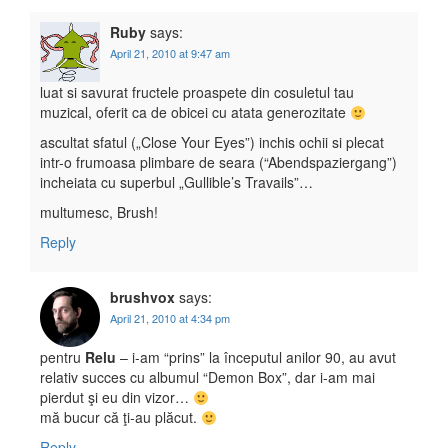
Ruby
says:
April 21, 2010 at 9:47 am
luat si savurat fructele proaspete din cosuletul tau
muzical, oferit ca de obicei cu atata generozitate
ascultat sfatul („Close Your Eyes”) inchis ochii si plecat
intr-o frumoasa plimbare de seara (“Abendspaziergang”)
incheiata cu superbul „Gullible’s Travails”…
multumesc, Brush!
Reply
brushvox
says:
April 21, 2010 at 4:34 pm
pentru
Relu
– i-am “prins” la începutul anilor 90, au avut
relativ succes cu albumul “Demon Box”, dar i-am mai
pierdut şi eu din vizor…
mă bucur că ţi-au plăcut.
Reply