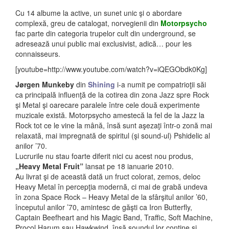
Cu 14 albume la active, un sunet unic şi o abordare
complexă, greu de catalogat, norvegienii din
Motorpsycho
fac parte din categoria trupelor cult din underground, se
adresează unui public mai exclusivist, adică… pour les
connaisseurs.
[youtube=http://www.youtube.com/watch?v=iQEGObdk0Kg]
Jørgen Munkeby
din
Shining
i-a numit pe compatrioţii săi
ca principală influenţă de la cotirea din zona Jazz spre Rock
şi Metal şi oarecare paralele între cele două experimente
muzicale există. Motorpsycho amestecă la fel de la Jazz la
Rock tot ce le vine la mână, însă sunt aşezaţi într-o zonă mai
relaxată, mai impregnată de spiritul (şi sound-ul) Pshidelic al
anilor ’70.
Lucrurile
nu stau foarte diferit nici cu acest nou produs,
„Heavy Metal Fruit”
lansat pe 18 ianuarie 2010.
Au livrat şi de această dată un fruct colorat, zemos, deloc
Heavy Metal în percepţia modernă, ci mai de grabă undeva
în zona Space Rock – Heavy Metal de la sfârşitul anilor ’60,
începutul anilor ’70, amintesc de găşti ca Iron Butterfly,
Captain Beefheart and his Magic Band, Traffic, Soft Machine,
Procol Harum sau Hawkwind, însă soundul lor conţine şi