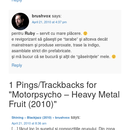
brushvox
says:
April 21, 2010 at 4:37 pm
pentru
Ruby
– servit cu mare plăcere.
e revigorizant să găseşti pe “tarabe” şi altceva decât
mainstream şi produse xeroxate, trase la indigo,
asamblate strict din prefabricate.
şi mă bucur că se bucură şi alţii de “găselniţele” mele.
Reply
1 Pings/Trackbacks for
"Motorpsycho – Heavy Metal
Fruit (2010)"
says:
Shining – Blackjazz (2010) « brushvox
April 21, 2010 at 8:36 am
[…] făcut loc în sunetul şi compoziţiile grupului. Din zona