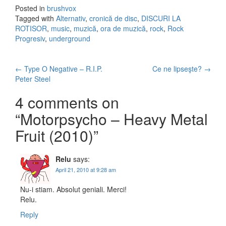
Posted in
brushvox
Tagged with
Alternativ
,
cronică de disc
,
DISCURI LA
ROTISOR
,
music
,
muzică
,
ora de muzică
,
rock
,
Rock
Progresiv
,
underground
←
Type O Negative – R.I.P.
Ce ne lipseşte?
→
Post navigation
Peter Steel
4 comments on
“
Motorpsycho – Heavy Metal
Fruit (2010)
”
Relu
says:
April 21, 2010 at 9:28 am
Nu-i stiam. Absolut geniali. Merci!
Relu.
Reply