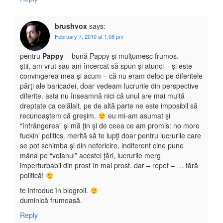
brushvox
says:
February 7, 2010 at 1:08 pm
pentru
Pappy
– bună Pappy şi mulţumesc frumos.
ştii, am vrut sau am încercat să spun şi atunci – şi este
convingerea mea şi acum – că nu eram deloc pe diferitele
părţi ale baricadei, doar vedeam lucrurile din perspective
diferite. asta nu înseamnă nici că unul are mai multă
dreptate ca celălalt. pe de altă parte ne este imposibil să
recunoaştem că greşim.
eu mi-am asumat şi
“înfrângerea” şi mă ţin şi de ceea ce am promis: no more
fuckin’ politics. merită să te lupţi doar pentru lucrurile care
se pot schimba şi din nefericire, indiferent cine pune
mâna pe “volanul” acestei ţări, lucrurile merg
imperturbabil din prost în mai prost. dar – repet – … fără
politică!
te introduc în blogroll.
duminică frumoasă.
Reply