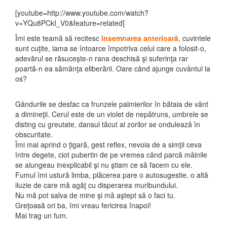
[youtube=http://www.youtube.com/watch?
v=YQu8PCkI_V0&feature=related]
Îmi este teamă să recitesc
însemnarea anterioară
, cuvintele
sunt cuţite, lama se întoarce împotriva celui care a folosit-o,
adevărul se răsuceşte-n rana deschisă şi suferinţa rar
poartă-n ea sămânţa eliberării. Oare când ajunge cuvântul la
os?
Gândurile se desfac ca frunzele palmierilor în bătaia de vânt
a dimineţii. Cerul este de un violet de nepătruns, umbrele se
disting cu greutate, dansul tăcut al zorilor se ondulează în
obscuritate.
Îmi mai aprind o ţigară, gest reflex, nevoia de a simţii ceva
între degete, ciot pubertin de pe vremea când parcă mâinile
se alungeau inexplicabil şi nu ştiam ce să facem cu ele.
Fumul îmi ustură limba, plăcerea pare o autosugestie, o altă
iluzie de care mă agăţ cu disperarea muribundului.
Nu mă pot salva de mine şi mă aştept să o faci tu.
Greţoasă ori ba, îmi vreau fericirea înapoi!
Mai trag un fum.