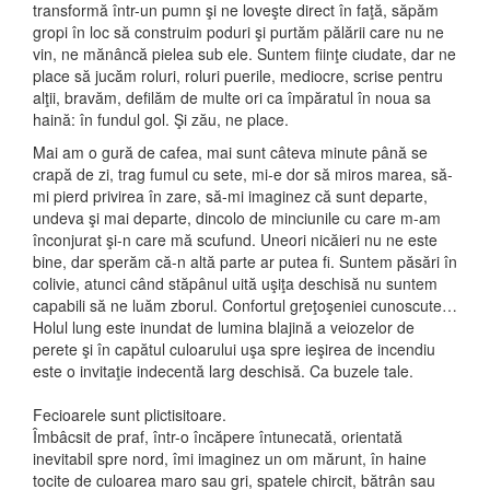
transformă într-un pumn şi ne loveşte direct în faţă, săpăm
gropi în loc să construim poduri şi purtăm pălării care nu ne
vin, ne mănâncă pielea sub ele. Suntem fiinţe ciudate, dar ne
place să jucăm roluri, roluri puerile, mediocre, scrise pentru
alţii, bravăm, defilăm de multe ori ca împăratul în noua sa
haină: în fundul gol. Şi zău, ne place.
Mai am o gură de cafea, mai sunt câteva minute până se
crapă de zi, trag fumul cu sete, mi-e dor să miros marea, să-
mi pierd privirea în zare, să-mi imaginez că sunt departe,
undeva şi mai departe, dincolo de minciunile cu care m-am
înconjurat şi-n care mă scufund. Uneori nicăieri nu ne este
bine, dar sperăm că-n altă parte ar putea fi. Suntem păsări în
colivie, atunci când stăpânul uită uşiţa deschisă nu suntem
capabili să ne luăm zborul. Confortul greţoşeniei cunoscute…
Holul lung este inundat de lumina blajină a veiozelor de
perete şi în capătul culoarului uşa spre ieşirea de incendiu
este o invitaţie indecentă larg deschisă. Ca buzele tale.
Fecioarele sunt plictisitoare.
Îmbâcsit de praf, într-o încăpere întunecată, orientată
inevitabil spre nord, îmi imaginez un om mărunt, în haine
tocite de culoarea maro sau gri, spatele chircit, bătrân sau