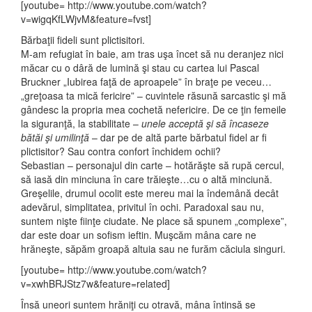
[youtube= http://www.youtube.com/watch?
v=wigqKfLWjvM&feature=fvst]
Bărbaţii fideli sunt plictisitori.
M-am refugiat în baie, am tras uşa încet să nu deranjez nici
măcar cu o dâră de lumină şi stau cu cartea lui Pascal
Bruckner „Iubirea faţă de aproapele” în braţe pe veceu…
„greţoasa ta mică fericire” – cuvintele răsună sarcastic şi mă
gândesc la propria mea cochetă nefericire. De ce ţin femeile
la siguranţă, la stabilitate –
unele acceptă şi să încaseze
bătăi şi umilinţă
– dar pe de altă parte bărbatul fidel ar fi
plictisitor? Sau contra confort închidem ochii?
Sebastian – personajul din carte – hotărăşte să rupă cercul,
să iasă din minciuna în care trăieşte…cu o altă minciună.
Greşelile, drumul ocolit este mereu mai la îndemână decât
adevărul, simplitatea, privitul în ochi. Paradoxal sau nu,
suntem nişte fiinţe ciudate. Ne place să spunem „complexe”,
dar este doar un sofism ieftin. Muşcăm mâna care ne
hrăneşte, săpăm groapă altuia sau ne furăm căciula singuri.
[youtube= http://www.youtube.com/watch?
v=xwhBRJStz7w&feature=related]
Însă uneori suntem hrăniţi cu otravă, mâna întinsă se