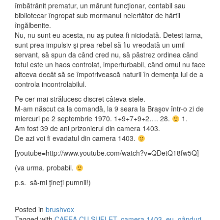
îmbătrânit prematur, un mărunt funcţionar, contabil sau
bibliotecar îngropat sub mormanul neiertător de hârtii
îngălbenite.
Nu, nu sunt eu acesta, nu aş putea fi niciodată. Detest iarna,
sunt prea impulsiv şi prea rebel să fiu vreodată un umil
servant, să spun da când cred nu, să păstrez ordinea când
totul este un haos controlat, imperturbabil, când omul nu face
altceva decât să se împotrivească naturii în demenţa lui de a
controla incontrolabilul.
Pe cer mai strălucesc discret câteva stele.
M-am născut ca la comandă, la 9 seara la Braşov într-o zi de
miercuri pe 2 septembrie 1970. 1+9+7+9+2…. 28.
1.
Am fost 39 de ani prizonierul din camera 1403.
De azi voi fi evadatul din camera 1403.
[youtube=http://www.youtube.com/watch?v=QDetQ18fw5Q]
(va urma. probabil.
p.s. să-mi ţineţi pumnii!)
Posted in
brushvox
Tagged with
CAFEA CU SUFLET
,
camera 1403
,
eu
,
gânduri