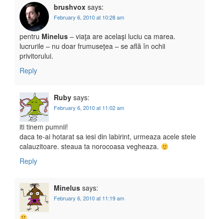
brushvox
says:
February 6, 2010 at 10:28 am
pentru
Minelus
– viaţa are acelaşi luciu ca marea.
lucrurile – nu doar frumuseţea – se află în ochii
privitorului.
Reply
Ruby
says:
February 6, 2010 at 11:02 am
iti tinem pumnii!
daca te-ai hotarat sa iesi din labirint, urmeaza acele stele
calauzitoare. steaua ta norocoasa vegheaza.
Reply
Minelus
says:
February 6, 2010 at 11:19 am