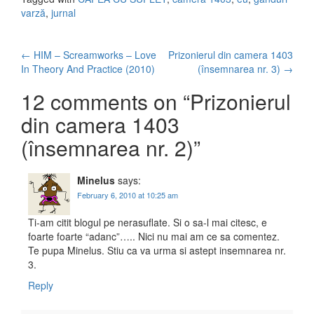
varză
,
jurnal
←
HIM – Screamworks – Love
Prizonierul din camera 1403
Post navigation
In Theory And Practice (2010)
(însemnarea nr. 3)
→
12 comments on “
Prizonierul
din camera 1403
(însemnarea nr. 2)
”
Minelus
says:
February 6, 2010 at 10:25 am
Ti-am citit blogul pe nerasuflate. Si o sa-l mai citesc, e
foarte foarte “adanc”….. Nici nu mai am ce sa comentez.
Te pupa Minelus. Stiu ca va urma si astept insemnarea nr.
3.
Reply