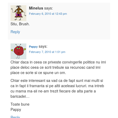
Minelus
says:
February 6, 2010 at 12:43 pm
Stiu, Brush.
Reply
says:
Pappy
February 7, 2010 at 1:01 pm
Chiar daca in ceea ce priveste convingerile politice nu imi
place deloc ceea ce scrii trebuie sa recunosc cand imi
place ce scrie si ce spune un om.
Chiar este interesant sa vad ca de fapt sunt mai multi si
ca in fapt ii framanta si pe altii aceleasi lucruri. ma intreb
cu mama ma-sii ne-am trezit fiecare de alta parte a
baricadei…
Toate bune
Pappy
Reply