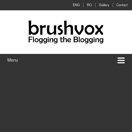
Skip to content
Skip to main menu
ENG
RO
Gallery
Contact
Menu