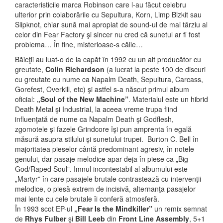
caracteristicile marca Robinson care l-au făcut celebru
ulterior prin colaborările cu Sepultura, Korn, Limp Bizkit sau
Slipknot, chiar sună mai apropiat de sound-ul de mai târziu al
celor din Fear Factory şi sincer nu cred că sunetul ar fi fost
problema… În fine, misterioase-s căile…
Băieţii au luat-o de la capăt în 1992 cu un alt producător cu
greutate,
Colin Richardson
(a lucrat la peste 100 de discuri
cu greutate cu nume ca Napalm Death, Sepultura, Carcass,
Gorefest, Overkill, etc) şi astfel s-a născut primul album
oficial:
„Soul of the New Machine”
. Materialul este un hibrid
Death Metal şi Industrial, la aceea vreme trupa fiind
influenţată de nume ca Napalm Death şi Godflesh,
zgomotele şi fazele Grindcore îşi pun amprenta în egală
măsură asupra stilului şi sunetului trupei. Burton C. Bell în
majoritatea pieselor cântă predominant agresiv, în notele
genului, dar pasaje melodice apar deja în piese ca „Big
God/Raped Soul”. Imnul incontestabil al albumului este
„Martyr” în care pasajele brutale contrastează cu intervenţii
melodice, o piesă extrem de incisivă, alternanţa pasajelor
mai lente cu cele brutale îi conferă atmosferă.
În 1993 scot EP-ul
„Fear Is the Mindkiller”
un remix semnat
de
Rhys Fulber
şi
Bill Leeb
din
Front Line Assembly
, 5+1