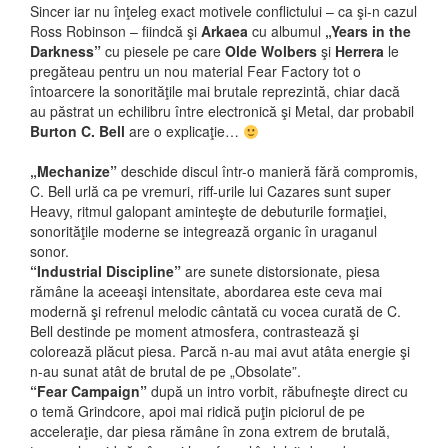
Sincer iar nu înţeleg exact motivele conflictului – ca şi-n cazul
Ross Robinson – fiindcă şi
Arkaea
cu albumul
„Years in the
Darkness”
cu piesele pe care
Olde Wolbers
şi
Herrera
le
pregăteau pentru un nou material Fear Factory tot o
întoarcere la sonorităţile mai brutale reprezintă, chiar dacă
au păstrat un echilibru între electronică şi Metal, dar probabil
Burton C. Bell
are o explicaţie…
„Mechanize”
deschide discul într-o manieră fără compromis,
C. Bell urlă ca pe vremuri, riff-urile lui Cazares sunt super
Heavy, ritmul galopant aminteşte de debuturile formaţiei,
sonorităţile moderne se integrează organic în uraganul
sonor.
“Industrial Discipline”
are sunete distorsionate, piesa
rămâne la aceeaşi intensitate, abordarea este ceva mai
modernă şi refrenul melodic cântată cu vocea curată de C.
Bell destinde pe moment atmosfera, contrastează şi
colorează plăcut piesa. Parcă n-au mai avut atâta energie şi
n-au sunat atât de brutal de pe „Obsolate”.
“Fear Campaign”
după un intro vorbit, răbufneşte direct cu
o temă Grindcore, apoi mai ridică puţin piciorul de pe
acceleraţie, dar piesa rămâne în zona extrem de brutală,