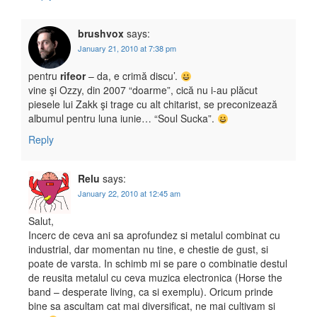
brushvox
says:
January 21, 2010 at 7:38 pm
pentru
rifeor
– da, e crimă discu’.
vine şi Ozzy, din 2007 “doarme”, cică nu i-au plăcut
piesele lui Zakk şi trage cu alt chitarist, se preconizează
albumul pentru luna iunie… “Soul Sucka”.
Reply
Relu
says:
January 22, 2010 at 12:45 am
Salut,
Incerc de ceva ani sa aprofundez si metalul combinat cu
industrial, dar momentan nu tine, e chestie de gust, si
poate de varsta. In schimb mi se pare o combinatie destul
de reusita metalul cu ceva muzica electronica (Horse the
band – desperate living, ca si exemplu). Oricum prinde
bine sa ascultam cat mai diversificat, ne mai cultivam si