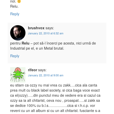
noi.
Relu.
Reply
brushvox
says:
January 22, 2010 at 6:32 am
pentru
Relu
– pot să-l încerci pe acesta, nici urmă de
Industrial pe el, e un Metal brutal.
Reply
rifeor
says:
January 22, 2010 at 9:00 am
eu stiam ca ozzy nu mai vrea cu zakk….cica ala canta
prea mult cu black label society, si cica baga voce exact
ca el(ozzy)…..din punctul meu de vedere era si cazul ca
ozzy sa ia alt chitarist, ceva nou , proaspat…..si zakk sa
se dedice 100% cu b.l.s…………….cica si r.h.c.p. vor
reveni cu un alt album si cu un alt chitarist. fusciante s-a