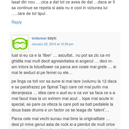
lasat din nou ….cica a dat tot ce avea de dat …daca ar fi
sa continue se repeta si asta nu e cool in viziunea lui
…..tare de tot tipul .
Reply
says:
UnSoricel
January 22, 2010 at 12:35 pm
luat si eu ca e la ‘liber’ … ascultat.. nu pot sa zic ca-mi
ghidila mai mult decit agresivitatea si angerul … deci m-
am intors la lotusflower ca parca are coaie mai grele … si
mai le seduci si pe femei cu ele…
pe linga ca toti vor sa sune si mai tare (volumu la 12 daca
e sa parafrazez pe Spinal Tap) care cel mai putin ma
deranjeaza … idea care o aud eu e ca vor sa faca ce s-a
mai facut insa la un extrem mai acut .. tope mai acute in
special, se pare ca viteza la care poti sa bati pedalele la
doua base drums e un factor ce se leaga de ‘talent’…
Parca cele mai vechi sunau mai bine la originalitate …
desi pt mine genul asta de rock si-a pierdut de mult orice