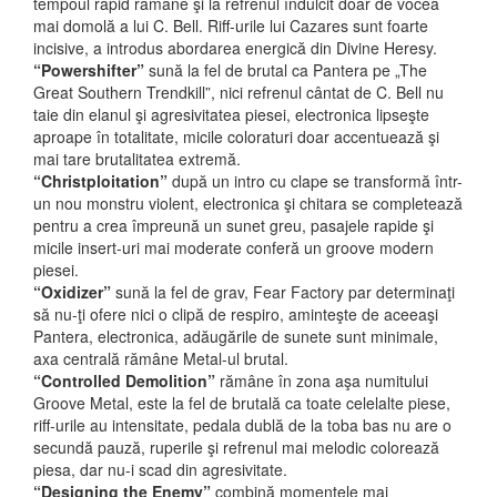
tempoul rapid rămâne şi la refrenul îndulcit doar de vocea
mai domolă a lui C. Bell. Riff-urile lui Cazares sunt foarte
incisive, a introdus abordarea energică din Divine Heresy.
“Powershifter”
sună la fel de brutal ca Pantera pe „The
Great Southern Trendkill”, nici refrenul cântat de C. Bell nu
taie din elanul şi agresivitatea piesei, electronica lipseşte
aproape în totalitate, micile coloraturi doar accentuează şi
mai tare brutalitatea extremă.
“Christploitation”
după un intro cu clape se transformă într-
un nou monstru violent, electronica şi chitara se completează
pentru a crea împreună un sunet greu, pasajele rapide şi
micile insert-uri mai moderate conferă un groove modern
piesei.
“Oxidizer”
sună la fel de grav, Fear Factory par determinaţi
să nu-ţi ofere nici o clipă de respiro, aminteşte de aceeaşi
Pantera, electronica, adăugările de sunete sunt minimale,
axa centrală rămâne Metal-ul brutal.
“Controlled Demolition”
rămâne în zona aşa numitului
Groove Metal, este la fel de brutală ca toate celelalte piese,
riff-urile au intensitate, pedala dublă de la toba bas nu are o
secundă pauză, ruperile şi refrenul mai melodic colorează
piesa, dar nu-i scad din agresivitate.
“Designing the Enemy”
combină momentele mai