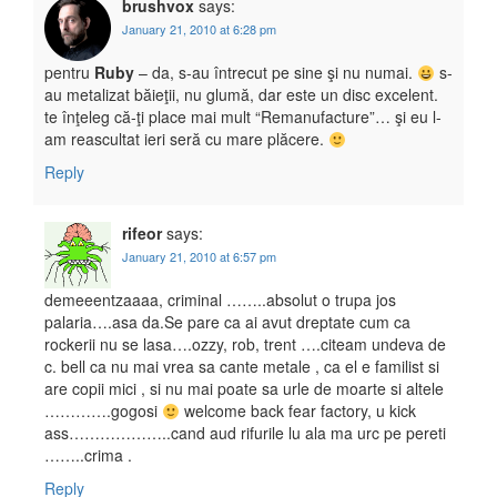
brushvox
says:
January 21, 2010 at 6:28 pm
pentru
Ruby
– da, s-au întrecut pe sine şi nu numai.
s-
au metalizat băieţii, nu glumă, dar este un disc excelent.
te înţeleg că-ţi place mai mult “Remanufacture”… şi eu l-
am reascultat ieri seră cu mare plăcere.
Reply
rifeor
says:
January 21, 2010 at 6:57 pm
demeeentzaaaa, criminal ……..absolut o trupa jos
palaria….asa da.Se pare ca ai avut dreptate cum ca
rockerii nu se lasa….ozzy, rob, trent ….citeam undeva de
c. bell ca nu mai vrea sa cante metale , ca el e familist si
are copii mici , si nu mai poate sa urle de moarte si altele
………….gogosi
welcome back fear factory, u kick
ass………………..cand aud rifurile lu ala ma urc pe pereti
……..crima .
Reply