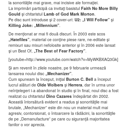
la sonorităţile mai grave, mai incisive ale formaţiei.
La imprimări participă ca invitaţi basistul
Faith No More Billy
Gould
şi chitaristul
Lamb of God Mark Morton
.
Pe disc sunt introduse şi 2 cover-uri:
U2: „I Will Follow”
şi
Killing Joke: „Millennium”
.
De menţionat ar mai fi două discuri. În 2003 este scos
„Hatefiles”
, material ce conţine piese rare, ne-editate şi
remixuri sau mixuri nefolosite anterior şi în 2006 este lansat
şi un Best Of,
„The Best of Fear Factory”
.
[youtube=http://www.youtube.com/watch?v=MyWKBXAQ3Gk]
Şi am revenit în zilele noastre, pe 9 februarie urmează
lansarea noului disc
„Mechanizer”
.
Cum spuneam la început, iniţial
Burton C. Bell
a început
lucrul alături de
Olde Wolbers
şi
Herrera
, dar în urma unor
neînţelegeri i-a abandonat în studio şi în final, noul disc a fost
realizat cu chitaristul
Dino Cazares
îndepărtat din 2002.
Această întorsătură evident a readus şi sonorităţile mai
brutale, „Mechanizer” este din nou un material mult mai
agresiv, contorsionat, o întoarcere la rădăcini, la sonorităţile
de pe „Demanufacture” pe care cu siguranţă majoritatea
fanilor o vor aprecia.