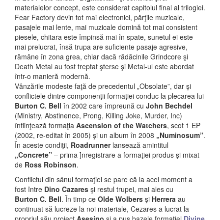
materialelor concept, este considerat capitolul final al trilogiei.
Fear Factory devin tot mai electronici, părţile muzicale,
pasajele mai lente, mai muzicale domină tot mai consistent
piesele, chitara este împinsă mai în spate, sunetul ei este
mai prelucrat, însă trupa are suficiente pasaje agresive,
rămâne în zona grea, chiar dacă rădăcinile Grindcore şi
Death Metal au fost treptat şterse şi Metal-ul este abordat
într-o manieră modernă.
Vânzările modeste faţă de precedentul „Obsolate”, dar şi
conflictele dintre componenţii formaţiei conduc la plecarea lui
Burton C. Bell
în 2002 care împreună cu
John Bechdel
(Ministry, Abstinence, Prong, Killing Joke, Murder, Inc)
înfiinţează formaţia
Ascension of the Watchers
, scot 1 EP
(2002, re-editat în 2005) şi un album în 2008
„Numinosum”
.
În aceste condiţii,
Roadrunner
lansează amintitul
„Concrete”
– prima ]nregistrare a formaţiei produs şi mixat
de
Ross Robinson
.
Conflictul din sânul formaţiei se pare că la acel moment a
fost între
Dino Cazares
şi restul trupei, mai ales cu
Burton C. Bell
. În timp ce
Olde Wolbers
şi
Herrera
au
continuat să lucreze la noi materiale, Cezares a lucrat la
propriul său proiect
Asesino
şi a pus bazele formaţiei
Divine