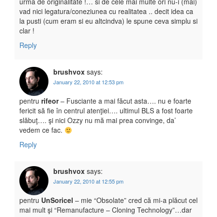
urma de originalitate !… si de cele mai multe ori nu-i (mai)
vad nici legatura/coneziunea cu realitatea .. decit idea ca
la pusti (cum eram si eu altcindva) le spune ceva simplu si
clar !
Reply
brushvox
says:
January 22, 2010 at 12:53 pm
pentru
rifeor
– Fusciante a mai făcut asta…. nu e foarte
fericit să fie în centrul atenţiei…. ultimul BLS a fost foarte
slăbuţ…. şi nici Ozzy nu mă mai prea convinge, da’
vedem ce fac.
Reply
brushvox
says:
January 22, 2010 at 12:55 pm
pentru
UnSoricel
– mie “Obsolate” cred că mi-a plăcut cel
mai mult şi “Remanufacture – Cloning Technology”…dar