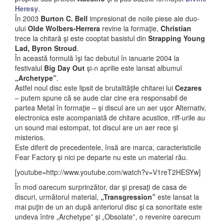
Heresy
.
În 2003
Burton C. Bell
impresionat de noile piese ale duo-
ului
Olde Wolbers-Herrera
revine la formaţie,
Christian
trece la chitară şi este cooptat basistul din
Strapping Young
Lad, Byron Stroud
.
În această formulă îşi fac debutul în ianuarie 2004 la
festivalul
Big Day Out
şi-n aprilie este lansat albumul
„Archetype”
.
Astfel noul disc este lipsit de brutalităţile chitarei lui
Cezares
– putem spune că se aude clar cine era responsabil de
partea Metal în formaţie – şi discul are un aer uşor Alternativ,
electronica este acompaniată de chitare acustice, riff-urile au
un sound mai estompat, tot discul are un aer rece şi
misterios.
Este diferit de precedentele, însă are marca, caracteristicile
Fear Factory şi nici pe departe nu este un material rău.
[youtube=http://www.youtube.com/watch?v=V1reT2HESYw]
În mod oarecum surprinzător, dar şi presaţi de casa de
discuri, următorul material,
„Transgression”
este lansat la
mai puţin de un an după anteriorul disc şi ca sonoritate este
undeva între „Archetype” şi „Obsolate”, o revenire oarecum