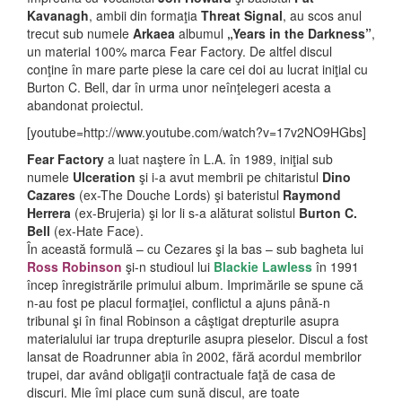
Kavanagh
, ambii din formaţia
Threat Signal
, au scos anul
trecut sub numele
Arkaea
albumul
„Years in the Darkness”
,
un material 100% marca Fear Factory. De altfel discul
conţine în mare parte piese la care cei doi au lucrat iniţial cu
Burton C. Bell, dar în urma unor neînţelegeri acesta a
abandonat proiectul.
[youtube=http://www.youtube.com/watch?v=17v2NO9HGbs]
Fear Factory
a luat naştere în L.A. în 1989, iniţial sub
numele
Ulceration
şi i-a avut membrii pe chitaristul
Dino
Cazares
(ex-The Douche Lords) şi bateristul
Raymond
Herrera
(ex-Brujeria) şi lor li s-a alăturat solistul
Burton C.
Bell
(ex-Hate Face).
În această formulă – cu Cezares şi la bas – sub bagheta lui
Ross Robinson
şi-n studioul lui
Blackie Lawless
în 1991
încep înregistrările primului album. Imprimările se spune că
n-au fost pe placul formaţiei, conflictul a ajuns până-n
tribunal şi în final Robinson a câştigat drepturile asupra
materialului iar trupa drepturile asupra pieselor. Discul a fost
lansat de Roadrunner abia în 2002, fără acordul membrilor
trupei, dar având obligaţii contractuale faţă de casa de
discuri. Mie îmi place cum sună discul, are toate