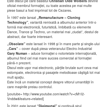
Este discul pe care basistul
Christian Olde Wolbers
devine
oficial membrul formaţiei, cu toate acestea pe mai multe
piese basul a fost imprimat tot de Cezares.
În 1997 este lansat
„Remanufacture – Cloning
Technology”
, variantă remixată a albumului anterior într-o
formă mai electronică, futuristică, îmbibată cu elemente
Dance, Trance şi Techno, un material mai „ciudat”, destul de
abstract, dar foarte interesant.
„Obsolate”
este lansat în 1998 şi în mare parte şi single-ului
„Cars”
– cover după piesa veteranului Electro-Industrial
Gary Numan
– aduce formaţiei o notorietate internaţională,
albumul fiind cel mai mare succes comercial al formaţiei
până-n prezent.
Discul este uşor mai electronic, părţile brutale sunt ceva mai
estompate, electronica şi pasajele melodioase câştigă tot mai
mult spaţiu.
Este încă un material concept despre viitorul umanităţii în
care maşinile preiau controlul.
[youtube= http://www.youtube.com/watch?v=cM1I2-
Vnddw&feature=related]
În 2001 este lansat
“Digimortal”
şi continuă şirul