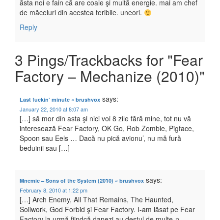
ăsta noi e fain că are coaie şi multă energie. mai am chef
de măceluri din acestea teribile. uneori.
Reply
3 Pings/Trackbacks for "Fear
Factory – Mechanize (2010)"
says:
Last fuckin’ minute « brushvox
January 22, 2010 at 8:07 am
[…] să mor din asta şi nici voi 8 zile fără mine, tot nu vă
interesează Fear Factory, OK Go, Rob Zombie, Pigface,
Spoon sau Eels … Dacă nu pică avionu’, nu mă fură
beduinii sau […]
says:
Mnemic – Sons of the System (2010) « brushvox
February 8, 2010 at 1:22 pm
[…] Arch Enemy, All That Remains, The Haunted,
Soilwork, God Forbid şi Fear Factory. I-am lăsat pe Fear
Factory la urmă fiindcă danezi au destul de multe-n