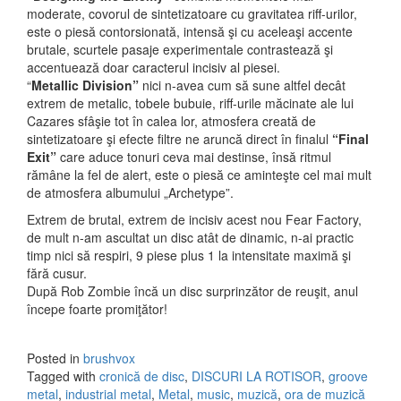
moderate, covorul de sintetizatoare cu gravitatea riff-urilor,
este o piesă contorsionată, intensă şi cu aceleaşi accente
brutale, scurtele pasaje experimentale contrastează şi
accentuează doar caracterul incisiv al piesei.
“
Metallic Division”
nici n-avea cum să sune altfel decât
extrem de metalic, tobele bubuie, riff-urile măcinate ale lui
Cazares sfâşie tot în calea lor, atmosfera creată de
sintetizatoare şi efecte filtre ne aruncă direct în finalul
“Final
Exit”
care aduce tonuri ceva mai destinse, însă ritmul
rămâne la fel de alert, este o piesă ce aminteşte cel mai mult
de atmosfera albumului „Archetype”.
Extrem de brutal, extrem de incisiv acest nou Fear Factory,
de mult n-am ascultat un disc atât de dinamic, n-ai practic
timp nici să respiri, 9 piese plus 1 la intensitate maximă şi
fără cusur.
După Rob Zombie încă un disc surprinzător de reuşit, anul
începe foarte promiţător!
Posted in
brushvox
Tagged with
cronică de disc
,
DISCURI LA ROTISOR
,
groove
metal
,
industrial metal
,
Metal
,
music
,
muzică
,
ora de muzică