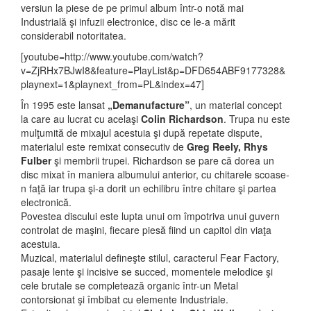
versiun la piese de pe primul album într-o notă mai
Industrială şi infuzii electronice, disc ce le-a mărit
considerabil notoritatea.
[youtube=http://www.youtube.com/watch?
v=ZjRHx7BJwI8&feature=PlayList&p=DFD654ABF9177328&
playnext=1&playnext_from=PL&index=47]
În 1995 este lansat
„Demanufacture”
, un material concept
la care au lucrat cu acelaşi
Colin Richardson
. Trupa nu este
mulţumită de mixajul acestuia şi după repetate dispute,
materialul este remixat consecutiv de
Greg Reely, Rhys
Fulber
şi membrii trupei. Richardson se pare că dorea un
disc mixat în maniera albumului anterior, cu chitarele scoase-
n faţă iar trupa şi-a dorit un echilibru între chitare şi partea
electronică.
Povestea discului este lupta unui om împotriva unui guvern
controlat de maşini, fiecare piesă fiind un capitol din viaţa
acestuia.
Muzical, materialul defineşte stilul, caracterul Fear Factory,
pasaje lente şi incisive se succed, momentele melodice şi
cele brutale se completează organic într-un Metal
contorsionat şi îmbibat cu elemente Industriale.