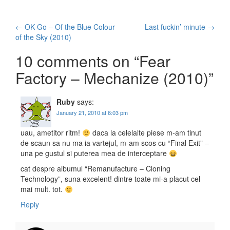
←
OK Go – Of the Blue Colour
Last fuckin’ minute
→
Post navigation
of the Sky (2010)
10 comments on “
Fear
Factory – Mechanize (2010)
”
Ruby
says:
January 21, 2010 at 6:03 pm
uau, ametitor ritm!
daca la celelalte piese m-am tinut
de scaun sa nu ma ia vartejul, m-am scos cu “Final Exit” –
una pe gustul si puterea mea de interceptare
cat despre albumul “Remanufacture – Cloning
Technology”, suna excelent! dintre toate mi-a placut cel
mai mult. tot.
Reply