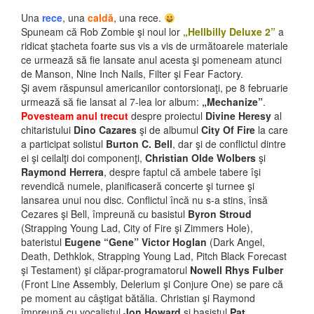
Una
rece
, una
caldă
, una rece.
Spuneam că Rob Zombie şi noul lor
„Hellbilly Deluxe 2”
a
ridicat ştacheta foarte sus vis a vis de următoarele materiale
ce urmează să fie lansate anul acesta şi pomeneam atunci
de Manson, Nine Inch Nails, Filter şi Fear Factory.
Şi avem răspunsul americanilor contorsionaţi, pe 8 februarie
urmează să fie lansat al 7-lea lor album:
„Mechanize”
.
Povesteam anul trecut
despre proiectul
Divine Heresy
al
chitaristului
Dino Cazares
şi de albumul
City Of Fire
la care
a participat solistul
Burton C. Bell
, dar şi de conflictul dintre
ei şi ceilalţi doi componenţi,
Christian Olde Wolbers
şi
Raymond Herrera
, despre faptul că ambele tabere îşi
revendică numele, planificaseră concerte şi turnee şi
lansarea unui nou disc. Conflictul încă nu s-a stins, însă
Cezares şi Bell, împreună cu basistul
Byron Stroud
(Strapping Young Lad, City of Fire şi Zimmers Hole),
bateristul
Eugene “Gene” Victor Hoglan
(Dark Angel,
Death, Dethklok, Strapping Young Lad, Pitch Black Forecast
şi Testament) şi clăpar-programatorul
Nowell Rhys Fulber
(Front Line Assembly, Delerium şi Conjure One) se pare că
pe moment au câştigat bătălia. Christian şi Raymond
împreună cu vocalistul
Jon Howard
şi basistul
Pat