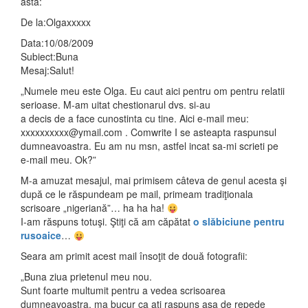
asta:
De la:Olgaxxxxx
Data:10/08/2009
Subiect:Buna
Mesaj:Salut!
„Numele meu este Olga. Eu caut aici pentru om pentru relatii
serioase. M-am uitat chestionarul dvs. si-au
a decis de a face cunostinta cu tine. Aici e-mail meu:
xxxxxxxxxx@ymail.com
. Comwrite I se asteapta raspunsul
dumneavoastra. Eu am nu msn, astfel incat sa-mi scrieti pe
e-mail meu. Ok?”
M-a amuzat mesajul, mai primisem câteva de genul acesta şi
după ce le răspundeam pe mail, primeam tradiţionala
scrisoare „nigeriană”… ha ha ha!
I-am răspuns totuşi. Ştiţi că am căpătat
o slăbiciune pentru
rusoaice
…
Seara am primit acest mail însoţit de două fotografii:
„Buna ziua prietenul meu nou.
Sunt foarte multumit pentru a vedea scrisoarea
dumneavoastra, ma bucur ca ati raspuns asa de repede