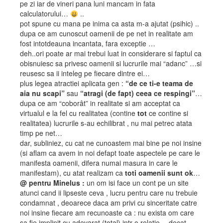
pe zi iar de vineri pana luni mancam in fata
calculatorului…
..
pot spune cu mana pe inima ca asta m-a ajutat (psihic) ..
dupa ce am cunoscut oamenii de pe net in realitate am
fost intotdeauna incantata, fara exceptie …
deh..ori poate ar mai trebui luat in considerare si faptul ca
obisnuiesc sa privesc oamenii si lucrurile mai “adanc” …si
reusesc sa ii inteleg pe fiecare dintre ei…
plus legea atractiei aplicata gen :
“de ce ti-e teama de
aia nu scapi”
sau
“atragi (de fapt) ceea ce respingi”
…
dupa ce am “coborât” in realitate si am acceptat ca
virtualul e la fel cu realitatea (contine
tot
ce contine si
realitatea) lucrurile s-au echilibrat , nu mai petrec atata
timp pe net…
dar, subliniez, cu cat ne cunoastem mai bine pe noi insine
(si aflam ca avem in noi defapt toate aspectele pe care le
manifesta oamenii, difera numai masura in care le
manifestam), cu atat realizam ca
toti oamenii sunt ok
…
@ pentru Minelus :
un om isi face un cont pe un site
atunci cand ii lipseste ceva , lucru pentru care nu trebuie
condamnat , deoarece daca am privi cu sinceritate catre
noi insine fiecare am recunoaste ca : nu exista om care
sa fie implinit cu adevarat (total) intr-o relatie …decat