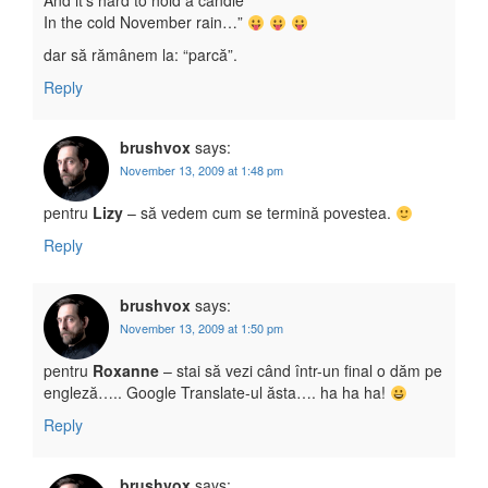
And it’s hard to hold a candle
In the cold November rain…”
dar să rămânem la: “parcă”.
Reply
brushvox
says:
November 13, 2009 at 1:48 pm
pentru
Lizy
– să vedem cum se termină povestea.
Reply
brushvox
says:
November 13, 2009 at 1:50 pm
pentru
Roxanne
– stai să vezi când într-un final o dăm pe
engleză….. Google Translate-ul ăsta…. ha ha ha!
Reply
brushvox
says: