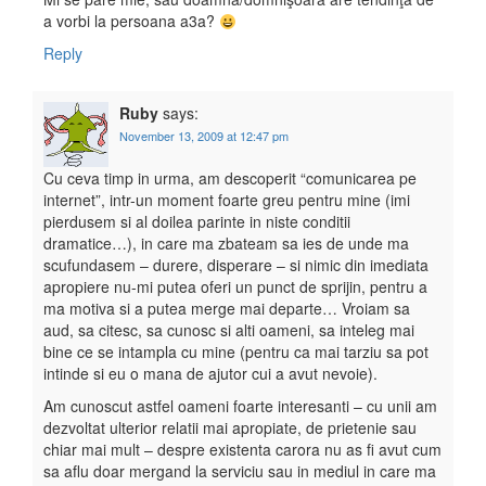
a vorbi la persoana a3a?
Reply
Ruby
says:
November 13, 2009 at 12:47 pm
Cu ceva timp in urma, am descoperit “comunicarea pe
internet”, intr-un moment foarte greu pentru mine (imi
pierdusem si al doilea parinte in niste conditii
dramatice…), in care ma zbateam sa ies de unde ma
scufundasem – durere, disperare – si nimic din imediata
apropiere nu-mi putea oferi un punct de sprijin, pentru a
ma motiva si a putea merge mai departe… Vroiam sa
aud, sa citesc, sa cunosc si alti oameni, sa inteleg mai
bine ce se intampla cu mine (pentru ca mai tarziu sa pot
intinde si eu o mana de ajutor cui a avut nevoie).
Am cunoscut astfel oameni foarte interesanti – cu unii am
dezvoltat ulterior relatii mai apropiate, de prietenie sau
chiar mai mult – despre existenta carora nu as fi avut cum
sa aflu doar mergand la serviciu sau in mediul in care ma