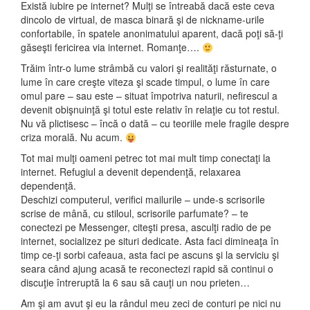
Există iubire pe internet? Mulţi se întreabă dacă este ceva
dincolo de virtual, de masca binară şi de nickname-urile
confortabile, în spatele anonimatului aparent, dacă poţi să-ţi
găseşti fericirea via internet. Romanţe….
Trăim într-o lume strâmbă cu valori şi realităţi răsturnate, o
lume în care creşte viteza şi scade timpul, o lume în care
omul pare – sau este – situat împotriva naturii, nefirescul a
devenit obişnuinţă şi totul este relativ în relaţie cu tot restul.
Nu vă plictisesc – încă o dată – cu teoriile mele fragile despre
criza morală. Nu acum.
Tot mai mulţi oameni petrec tot mai mult timp conectaţi la
internet. Refugiul a devenit dependenţă, relaxarea
dependenţă.
Deschizi computerul, verifici mailurile – unde-s scrisorile
scrise de mână, cu stiloul, scrisorile parfumate? – te
conectezi pe Messenger, citeşti presa, asculţi radio de pe
internet, socializez pe situri dedicate. Asta faci dimineaţa în
timp ce-ţi sorbi cafeaua, asta faci pe ascuns şi la serviciu şi
seara când ajung acasă te reconectezi rapid să continui o
discuţie întreruptă la 6 sau să cauţi un nou prieten…
Am şi am avut şi eu la rândul meu zeci de conturi pe nici nu