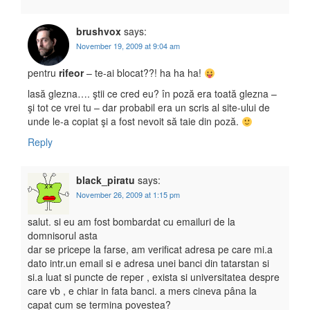
brushvox
says:
November 19, 2009 at 9:04 am
pentru
rifeor
– te-ai blocat??! ha ha ha!
lasă glezna…. ştii ce cred eu? în poză era toată glezna –
şi tot ce vrei tu – dar probabil era un scris al site-ului de
unde le-a copiat şi a fost nevoit să taie din poză.
Reply
black_piratu
says:
November 26, 2009 at 1:15 pm
salut. si eu am fost bombardat cu emailuri de la
domnisorul asta
dar se pricepe la farse, am verificat adresa pe care mi.a
dato intr.un email si e adresa unei banci din tatarstan si
si.a luat si puncte de reper , exista si universitatea despre
care vb , e chiar in fata banci. a mers cineva pâna la
capat cum se termina povestea?