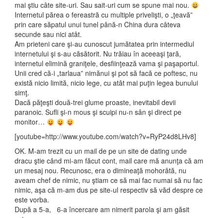
mai ştiu câte site-uri. Sau sait-uri cum se spune mai nou.
Internetul părea o fereastră cu multiple privelişti, o „ţeavă”
prin care săpatul unui tunel până-n China dura câteva
secunde sau nici atât.
Am prieteni care şi-au cunoscut jumătatea prin intermediul
internetului şi s-au căsătorit. Nu trăiau în aceeaşi ţară,
internetul elimină graniţele, desfiinţează vama şi paşaportul.
Unii cred că-i „tarlaua” nimănui şi pot să facă ce poftesc, nu
există nicio limită, nicio lege, cu atât mai puţin legea bunului
simţ.
Dacă păţeşti două-trei glume proaste, inevitabil devii
paranoic. Sufli şi-n mous şi scuipi nu-n sân şi direct pe
monitor…
[youtube=http://www.youtube.com/watch?v=RyP24d8LHv8]
OK. M-am trezit cu un mail de pe un site de dating unde
dracu ştie când mi-am făcut cont, mail care mă anunţa că am
un mesaj nou. Recunosc, era o dimineaţă mohorâtă, nu
aveam chef de nimic, nu ştiam ce să mai fac numai să nu fac
nimic, aşa că m-am dus pe site-ul respectiv să văd despre ce
este vorba.
După a 5-a, 6-a încercare am nimerit parola şi am găsit