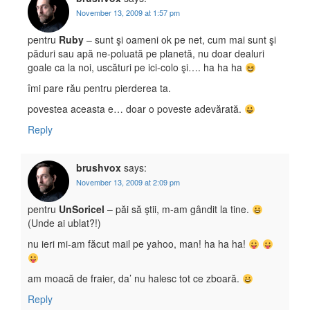
November 13, 2009 at 1:57 pm
pentru
Ruby
– sunt şi oameni ok pe net, cum mai sunt şi
păduri sau apă ne-poluată pe planetă, nu doar dealuri
goale ca la noi, uscături pe ici-colo şi…. ha ha ha
îmi pare rău pentru pierderea ta.
povestea aceasta e… doar o poveste adevărată.
Reply
brushvox
says:
November 13, 2009 at 2:09 pm
pentru
UnSoricel
– păi să ştii, m-am gândit la tine.
(Unde ai ublat?!)
nu ieri mi-am făcut mail pe yahoo, man! ha ha ha!
am moacă de fraier, da’ nu halesc tot ce zboară.
Reply