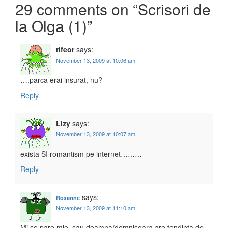
Post navigation
29 comments on “
Scrisori de
la Olga (1)
”
rifeor
says:
November 13, 2009 at 10:06 am
….parca erai insurat, nu?
Reply
Lizy
says:
November 13, 2009 at 10:07 am
exista SI romantism pe internet………
Reply
says:
Roxanne
November 13, 2009 at 11:10 am
Mi se pare mie, sau doamna/domnişoara are tendinţa de