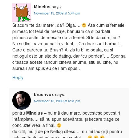
Minelus
says:
November 13, 2009 at 5:44 pm
Si acum “te dai mare”, da? Olga….
Asa cum si femeile
primesc tot felul de mesaje, banuiam ca si barbatii
primesc astfel de mesaje de la femei. Si le da curs, nu?
Nu se limiteaza numai la virtual… Ca doar sunt barbati…
Care e parerea ta, Brush? Ai zis tu bine odata, ca si
netlogul este un site de dating, dar “cu perdea”…. Sper sa
citeasca aceste randuri cineva anume, stiu eu cine, nu
aiurea i-am spus eu ce i-am spus…
Reply
brushvox
says:
November 13, 2009 at 6:31 pm
pentru
Minelus
– nu mă dau mare, povestesc povestiri
întâmplate…. să nu spun adevărate. şi fiecare trage ce
concluzie vrea la final.
de citit, mulţi de pe Netlog citesc…. nu-mi fac griji pentru
asta cu toate că mi-am şters contul….