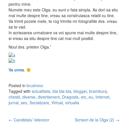
pentru mine.
Numele meu este Olga, eu sunt o fata simpla. As dori sa stiu
mai multe despre tine, vreau sa construiasca relatii cu tine.
Va trimit pozele mele, te rog trimite-mi fotografiile dvs. vreau
sa te vad.
In scrisoarea urmatoare va voi spune mai multe despre tine,
si vreau sa stiu despre tine cat mai mult posibil.
Noul dvs. prieten Olga.”
Va urma
.
Posted in
brushvox
Tagged with
actualitate
,
bla bla bla
,
blogger
,
brambura
,
chestii
,
diverse
,
divertisment
,
Dragoste
,
etc
,
eu
,
Internet
,
jurnal
,
sex
,
Socializare
,
Virtual
,
virtualia
←
Candidatu’ televizor
Scrisori de la Olga (2)
→