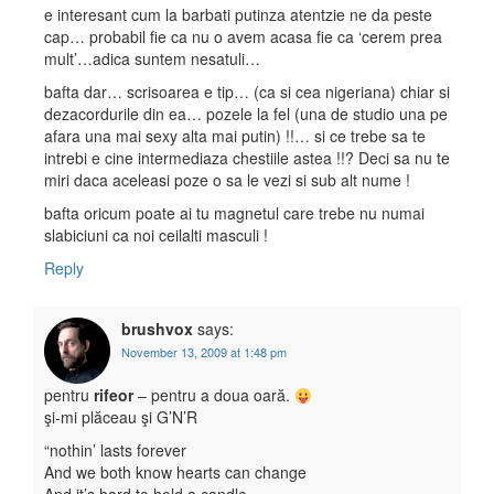
e interesant cum la barbati putinza atentzie ne da peste
cap… probabil fie ca nu o avem acasa fie ca ‘cerem prea
mult’…adica suntem nesatuli…
bafta dar… scrisoarea e tip… (ca si cea nigeriana) chiar si
dezacordurile din ea… pozele la fel (una de studio una pe
afara una mai sexy alta mai putin) !!… si ce trebe sa te
intrebi e cine intermediaza chestiile astea !!? Deci sa nu te
miri daca aceleasi poze o sa le vezi si sub alt nume !
bafta oricum poate ai tu magnetul care trebe nu numai
slabiciuni ca noi ceilalti masculi !
Reply
brushvox
says:
November 13, 2009 at 1:48 pm
pentru
rifeor
– pentru a doua oară.
şi-mi plăceau şi G’N’R
“nothin’ lasts forever
And we both know hearts can change