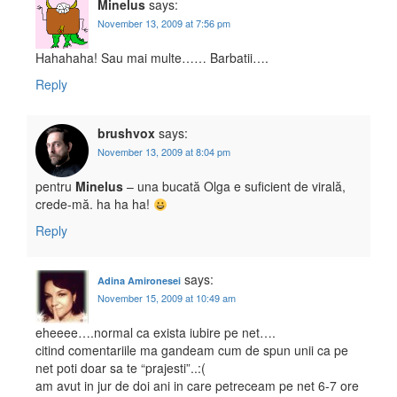
Minelus
says:
November 13, 2009 at 7:56 pm
Hahahaha! Sau mai multe…… Barbatii….
Reply
brushvox
says:
November 13, 2009 at 8:04 pm
pentru
Minelus
– una bucată Olga e suficient de virală,
crede-mă. ha ha ha!
Reply
says:
Adina Amironesei
November 15, 2009 at 10:49 am
eheeee….normal ca exista iubire pe net….
citind comentariile ma gandeam cum de spun unii ca pe
net poti doar sa te “prajesti”..:(
am avut in jur de doi ani in care petreceam pe net 6-7 ore