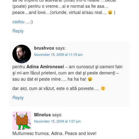
(poate) pentru o vreme…si e normal sa fie asa…
peace…and love…(oriunde, virtual si/sau real…
)
cadou
…:)
Reply
brushvox
says:
November 15, 2009 at 11:15 am
pentru
Adina Amironesei
– am cunoscut şi oameni fain
şi mi-am făcut prieteni, cum am dat şi peste demenţi –
sau au dat ei peste mine…. ha ha ha!
dar aici, cum ai văzut, este o altă poveste….
Reply
Minelus
says:
November 15, 2009 at 1:07 pm
Multumesc frumos, Adina. Peace and love!