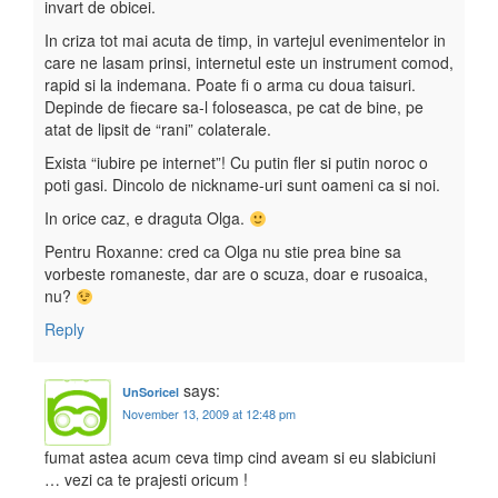
invart de obicei.
In criza tot mai acuta de timp, in vartejul evenimentelor in
care ne lasam prinsi, internetul este un instrument comod,
rapid si la indemana. Poate fi o arma cu doua taisuri.
Depinde de fiecare sa-l foloseasca, pe cat de bine, pe
atat de lipsit de “rani” colaterale.
Exista “iubire pe internet”! Cu putin fler si putin noroc o
poti gasi. Dincolo de nickname-uri sunt oameni ca si noi.
In orice caz, e draguta Olga.
Pentru Roxanne: cred ca Olga nu stie prea bine sa
vorbeste romaneste, dar are o scuza, doar e rusoaica,
nu?
Reply
says:
UnSoricel
November 13, 2009 at 12:48 pm
fumat astea acum ceva timp cind aveam si eu slabiciuni
… vezi ca te prajesti oricum !