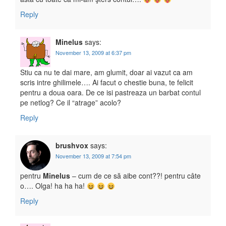
Reply
Minelus
says:
November 13, 2009 at 6:37 pm
Stiu ca nu te dai mare, am glumit, doar ai vazut ca am
scris intre ghilimele…. Ai facut o chestie buna, te felicit
pentru a doua oara. De ce isi pastreaza un barbat contul
pe netlog? Ce il “atrage” acolo?
Reply
brushvox
says:
November 13, 2009 at 7:54 pm
pentru
Minelus
– cum de ce să aibe cont??! pentru câte
o…. Olga! ha ha ha!
Reply