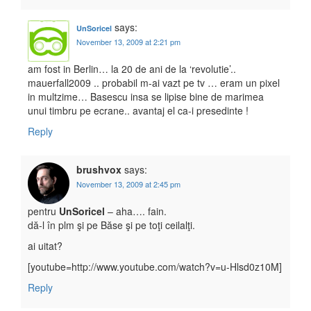
says:
UnSoricel
November 13, 2009 at 2:21 pm
am fost in Berlin… la 20 de ani de la ‘revolutie’..
mauerfall2009 .. probabil m-ai vazt pe tv … eram un pixel
in multzime… Basescu insa se lipise bine de marimea
unui timbru pe ecrane.. avantaj el ca-i presedinte !
Reply
brushvox
says:
November 13, 2009 at 2:45 pm
pentru
UnSoricel
– aha…. fain.
dă-l în plm şi pe Băse şi pe toţi ceilalţi.
ai uitat?
[youtube=http://www.youtube.com/watch?v=u-Hlsd0z10M]
Reply