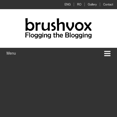
Skip to content
Skip to main menu
ENG
RO
Gallery
Contact
Menu