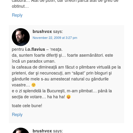
caldura… Atat de putin, dar uneori parca atat de greu de
obtinut…
Reply
brushvox
says:
November 22, 2009 at 3:27 pm
pentru
i.o.flavius
– ‘neaţa.
da, suntem foarte diferiţi şi… foarte asemănători. este
încă un paradox uman.
la cafeaua de dimineaţă am făcut o plimbare virtuală pe la
prieteni, dar şi necunoscuţi, am “săpat” prin bloguri şi
gândurile mele s-au amestecat natural cu gândurile
voastre…
e o zi splendidă la Bucureşti, m-am plimbat… până la
secţia de votare… ha ha ha!
toate cele bune!
Reply
brushvox
says: