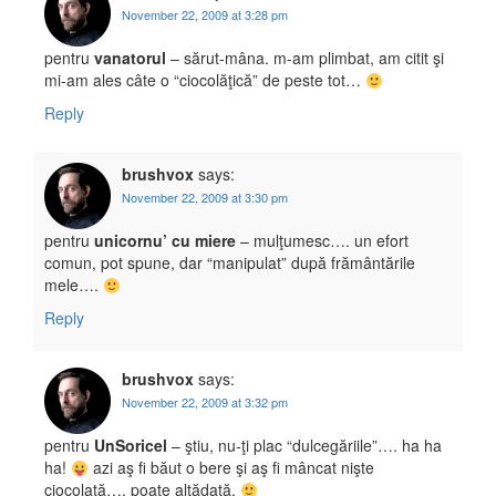
November 22, 2009 at 3:28 pm
pentru
vanatorul
– sărut-mâna. m-am plimbat, am citit şi
mi-am ales câte o “ciocolăţică” de peste tot…
Reply
brushvox
says:
November 22, 2009 at 3:30 pm
pentru
unicornu’ cu miere
– mulţumesc…. un efort
comun, pot spune, dar “manipulat” după frământările
mele….
Reply
brushvox
says:
November 22, 2009 at 3:32 pm
pentru
UnSoricel
– ştiu, nu-ţi plac “dulcegăriile”…. ha ha
ha!
azi aş fi băut o bere şi aş fi mâncat nişte
ciocolată…. poate altădată.