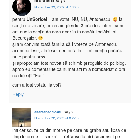
brushvox
says:
November 22, 2009 at 7:30 pm
pentru
UnSoricel
– am votat. NU, NU, Antonescu.
la
secţia de votare, adică am pierdut 3 ore dus-întors că m-
am dus la secţia de care aparţin în capătul celălalt al
Bucureştilor.
şi am convins toată familia să-l voteze pe Antonescu.
acum ce iese, aia iese. democraţia – îmi menţin părerea –
nu e pentru proşti.
şi apropo: am fost nevoit să schimb şi regulile de pe blog,
aprob eu comentariile că numai azi m-a bombardat o oră
cu dejecţii “Euu”….
cum a fost votatu’ la voi?
Reply
says:
anamariadeleanu
November 22, 2009 at 8:27 pm
imi cer scuze ca din motive pe care nu graba sau lipsa de
timp le poate …’scuza’…, retranscriu aici raspunsul pe