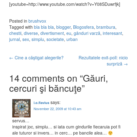
[youtube=http://www.youtube.com/watch?v=Y08SDuwrfjk]
Posted in
brushvox
Tagged with
bla bla bla
,
blogger
,
Blogosfera
,
brambura
,
chestii
,
diverse
,
divertisment
,
eu
,
gânduri varză
,
interesant
,
jurnal
,
sex
,
simplu
,
societate
,
urban
←
Cine a câştigat alegerile?
Rezultatele exit-poll: nicio
Post navigation
surpriză
→
14 comments on “
Găuri,
cercuri şi băncuţe
”
says:
i.o.flavius
November 22, 2009 at 10:43 am
servus…
inspirat joc, simplu… si iata cum gindurile fiecaruia pot fi
ale tuturor si invers… in cerc… pe bancile alea…