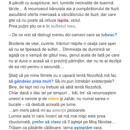
A pândit cu suspiciune, ieri, luminile necinstite de toamnă
târzie… A recunoscut bănuiala aia a cumpărătorului de iluzii
ascultând oferta mieroasă a vânzătorului de iluzii, dar care
ştie că nu poate să refuze
ispita
, viciul.
Prea puţini ştiu ce e în
sufletul meu
.
– De ce vrei să distrugi mereu doi oameni care se
iubesc?
Broderie de vise, cuvinte, frânturi risipite-n ceaţa care sper
să nu se lipească de suflet… Dimineaţa de duminică se
agaţă ca o vampă de gâtul meu, genul acela de fată pe care
nu ai duce-o acasă să o prezinţi părinţilor, dar nu te-ai dezlipii
de ea nici pentru o secundă…
Ştiaţi că pe mine filmele cu o uşoară tentă filozofică mă fac
să
gândesc prea mult?
Să-mi pun întrebări existenţiale?
Bine, de fapt nici nu trebuie să aibă tentă filozofică.
Chiar dacă o dau iar pe siropuri… băi, tre’ să recunoaştem
uneori e nevoie şi de
miere
şi zahăr, nu numai sarea-n
bucate – că destulă acreală pe lume.
…am mers până mi-au
amorţit
picioarele.
Lumea asta în care încerc să mă mai mişc este prea
zbuciumată,
prefer să visez
că îl aştept pe Moş Nicolae…
Trăiam ca păsările călătoare. Iarna
aşteptăm
vara.