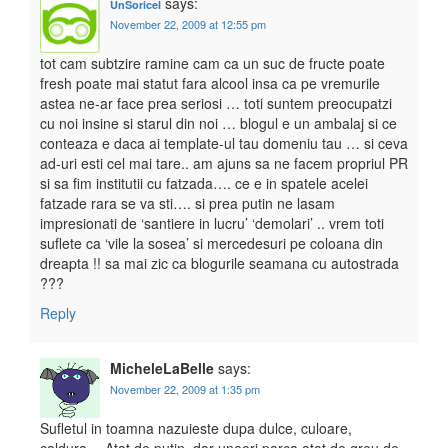
says:
UnSoricel
November 22, 2009 at 12:55 pm
tot cam subtzire ramine cam ca un suc de fructe poate
fresh poate mai statut fara alcool insa ca pe vremurile
astea ne-ar face prea seriosi … toti suntem preocupatzi
cu noi insine si starul din noi … blogul e un ambalaj si ce
conteaza e daca ai template-ul tau domeniu tau … si ceva
ad-uri esti cel mai tare.. am ajuns sa ne facem propriul PR
si sa fim institutii cu fatzada…. ce e in spatele acelei
fatzade rara se va sti…. si prea putin ne lasam
impresionati de ‘santiere in lucru’ ‘demolari’ .. vrem toti
suflete ca ‘vile la sosea’ si mercedesuri pe coloana din
dreapta !! sa mai zic ca blogurile seamana cu autostrada
???
Reply
MicheleLaBelle
says:
November 22, 2009 at 1:35 pm
Sufletul in toamna nazuieste dupa dulce, culoare,