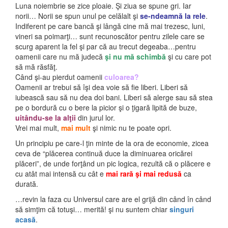
Luna noiembrie se zice ploaie. Şi ziua se spune gri. Iar
norii… Norii se spun unul pe celălalt şi
se-ndeamnă la rele
.
Indiferent pe care bancă şi lângă cine mă mai trezesc, luni,
vineri sa poimarţi… sunt recunoscător pentru zilele care se
scurg aparent la fel şi par că au trecut degeaba…pentru
oamenii care nu mă judecă
şi nu mă schimbă
şi cu care pot
să mă răsfăţ.
Când şi-au pierdut oamenii
culoarea?
Oamenii ar trebui să îşi dea voie să fie liberi. Liberi să
iubească sau să nu dea doi bani. Liberi să alerge sau să stea
pe o bordură cu o bere la picior şi o ţigară lipită de buze,
uitându-se la alţii
din jurul lor.
Vrei mai mult,
mai mult
şi nimic nu te poate opri.
Un principiu pe care-l ţin minte de la ora de economie, zicea
ceva de “plăcerea continuă duce la diminuarea oricărei
plăceri”, de unde forţând un pic logica, rezultă că o plăcere e
cu atât mai intensă cu cât e
mai rară şi mai redusă
ca
durată.
…revin la faza cu Universul care are el grijă din când în când
să simţim că totuşi… merită! şi nu suntem chiar
singuri
acasă
.