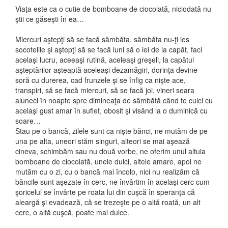
Viaţa este ca o cutie de bomboane de ciocolată, niciodată nu
ştii ce găseşti în ea…
Miercuri aştepţi să se facă sâmbăta, sâmbăta nu-ţi ies
socotelile şi aştepţi să se facă luni să o iei de la capăt, faci
acelaşi lucru, aceeaşi rutină, aceleaşi greşeli, la capătul
aşteptărilor aşteaptă aceleaşi dezamăgiri, dorinţa devine
soră cu durerea, cad frunzele şi se înfig ca nişte ace,
transpiri, să se facă miercuri, să se facă joi, vineri seara
aluneci în noapte spre dimineaţa de sâmbătă când te culci cu
acelaşi gust amar în suflet, obosit şi visând la o duminică cu
soare…
Stau pe o bancă, zilele sunt ca nişte bănci, ne mutăm de pe
una pe alta, uneori stăm singuri, alteori se mai aşează
cineva, schimbăm sau nu două vorbe, ne oferim unul altuia
bomboane de ciocolată, unele dulci, altele amare, apoi ne
mutăm cu o zi, cu o bancă mai încolo, nici nu realizăm că
băncile sunt aşezate în cerc, ne învârtim în acelaşi cerc cum
şoricelul se învârte pe roata lui din cuşcă în speranţa că
aleargă şi evadează, că se trezeşte pe o altă roată, un alt
cerc, o altă cuşcă, poate mai dulce.