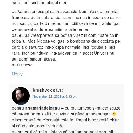
care l-am scris pe blogul meu
eu Va multumesc pt ca in aceeasta Duminica de toamna,
frumoasa de la natura, dar cam impinsa in ceata de catre
noi, sau , o parte dintre noi, am citit ceva ce mi- a alungat
pe moment si durerea miinii si alte temeri;
da, eu as vrea/prefera sa pot sa visez in continuare ca in
tolba lui Mos Nicoae voi gasi o bomboana de ciocolata pe
care a o savurez intr-o clipa normala, nici redusa si nici
rara, inchipuindu-mi intr-adevar, ca in acest Univers nu
sunt(em) singuri acasa.
multumesc!
Reply
brushvox
says:
November 22, 2009 at 8:33 pm
pentru
anamariadeleanu
– eu mulţumesc şi-mi cer scuze
că mi-am permis să fur cuvinte şi gânduri neanunţat.
o bomboană de ciocolată este tot timpul bine venită chiar
şi când este “doar” virtuală.
eu am vrut să-mi amintesc că suntem oameni normali,