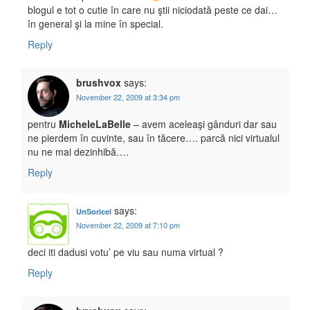
blogul e tot o cutie în care nu ştii niciodată peste ce dai…
în general şi la mine în special.
Reply
brushvox
says:
November 22, 2009 at 3:34 pm
pentru
MicheleLaBelle
– avem aceleaşi gânduri dar sau
ne pierdem în cuvinte, sau în tăcere…. parcă nici virtualul
nu ne mai dezinhibă….
Reply
says:
UnSoricel
November 22, 2009 at 7:10 pm
deci iti dadusi votu’ pe viu sau numa virtual ?
Reply