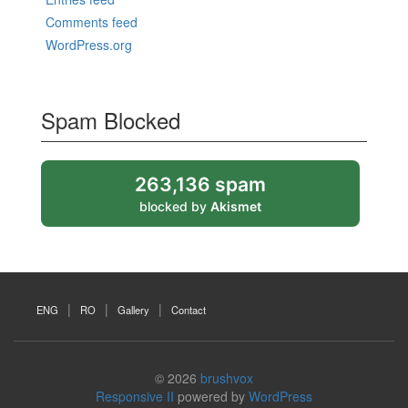
Comments feed
WordPress.org
Spam Blocked
263,136 spam
blocked by
Akismet
ENG
RO
Gallery
Contact
© 2026
brushvox
Responsive II
powered by
WordPress