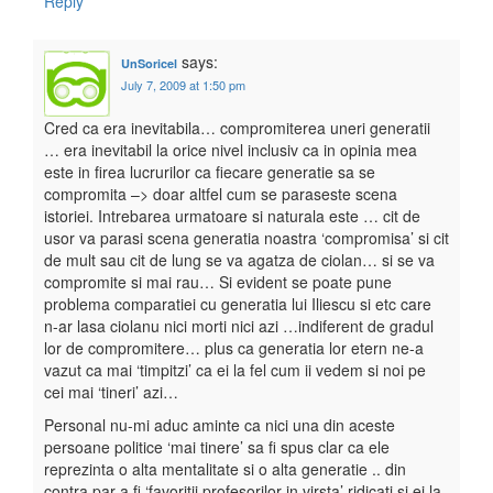
Reply
says:
UnSoricel
July 7, 2009 at 1:50 pm
Cred ca era inevitabila… compromiterea uneri generatii
… era inevitabil la orice nivel inclusiv ca in opinia mea
este in firea lucrurilor ca fiecare generatie sa se
compromita –> doar altfel cum se paraseste scena
istoriei. Intrebarea urmatoare si naturala este … cit de
usor va parasi scena generatia noastra ‘compromisa’ si cit
de mult sau cit de lung se va agatza de ciolan… si se va
compromite si mai rau… Si evident se poate pune
problema comparatiei cu generatia lui Iliescu si etc care
n-ar lasa ciolanu nici morti nici azi …indiferent de gradul
lor de compromitere… plus ca generatia lor etern ne-a
vazut ca mai ‘timpitzi’ ca ei la fel cum ii vedem si noi pe
cei mai ‘tineri’ azi…
Personal nu-mi aduc aminte ca nici una din aceste
persoane politice ‘mai tinere’ sa fi spus clar ca ele
reprezinta o alta mentalitate si o alta generatie .. din
contra par a fi ‘favoritii profesorilor in virsta’ ridicati si ei la