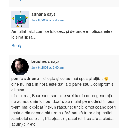
adnana
says:
July 8, 2009 at 7:45 am
Am uitat: aici cum se folosesc şi de unde emoticoanele?
le simt lipsa…
Reply
brushvox
says:
July 8, 2009 at 8:40 am
pentru
adnana
– citeşte şi ce au mai spus şi alţii…
cine nu intră în horă este dat la o parte sau…compromis,
eliminat.
nici Udrea, Boureanu sau cine vrei tu din noua generaţie
nu au adus nimic nou, doar s-au mulat pe modelul impus.
ţi-am mai explicat într-un răspuns: unele emoticoane pot fi
tastate din semne alăturate (fără pauză între ele). astfel
zâmbetul este : ) ; tristeţea : ( ; râsul (chit că arată ciudat
acum) : P etc.