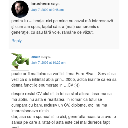
brushvox
says:
July 7, 2009 at 9:48 am
pentru
lu
– ‘neaţa. nici pe mine nu cazul mă interesează
şi cum am spus, faptul că s-a (mai) compromis o
generaţie. cu sau fără voie, rămâne de văzut.
Reply
says:
snake
July 7, 2009 at 10:25 am
poate ar fi mai bine sa verifici firma Euro Riva – Serv si sa
vezi ca s-a infiintat abia prin…2005, adica inainte ca ea sa
detina functiile enumerate in …CV :)))
despre restul CV-ului ei, la fel ca si al altora, lasa-ma sa
ma abtin. nu asta e realitatea. in romanica totul se
cumpara cu bani, inclusiv un CV, diplome, etc. nu ma
impresioneaza nimic.
dar, asa cum spuneai si tu aici, generatia noastra a avut o
sansa pe care a ratat-o! asta este cel mai dureros fapt
real!