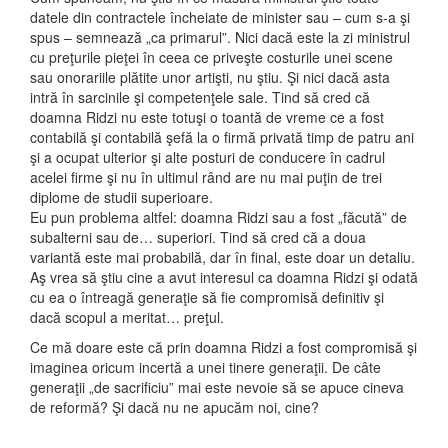
datele din contractele încheiate de minister sau – cum s-a şi
spus – semnează „ca primarul”. Nici dacă este la zi ministrul
cu preţurile pieţei în ceea ce priveşte costurile unei scene
sau onorariile plătite unor artişti, nu ştiu. Şi nici dacă asta
intră în sarcinile şi competenţele sale. Tind să cred că
doamna Ridzi nu este totuşi o toantă de vreme ce a fost
contabilă şi contabilă şefă la o firmă privată timp de patru ani
şi a ocupat ulterior şi alte posturi de conducere în cadrul
acelei firme şi nu în ultimul rând are nu mai puţin de trei
diplome de studii superioare.
Eu pun problema altfel: doamna Ridzi sau a fost „făcută” de
subalterni sau de… superiori. Tind să cred că a doua
variantă este mai probabilă, dar în final, este doar un detaliu.
Aş vrea să ştiu cine a avut interesul ca doamna Ridzi şi odată
cu ea o întreagă generaţie să fie compromisă definitiv şi
dacă scopul a meritat… preţul.
Ce mă doare este că prin doamna Ridzi a fost compromisă şi
imaginea oricum incertă a unei tinere generaţii. De câte
generaţii „de sacrificiu” mai este nevoie să se apuce cineva
de reformă? Şi dacă nu ne apucăm noi, cine?