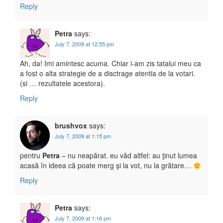
Reply
Petra
says:
July 7, 2009 at 12:55 pm
Ah, da! Imi amintesc acuma. Chiar i-am zis tatalui meu ca
a fost o alta strategie de a disctrage atentia de la votari.
(si … rezultatele acestora).
Reply
brushvox
says:
July 7, 2009 at 1:15 pm
pentru
Petra
– nu neapărat. eu văd altfel: au ţinut lumea
acasă în ideea că poate merg şi la vot, nu la grătare…
Reply
Petra
says:
July 7, 2009 at 1:16 pm