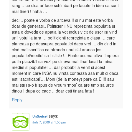
rang …ce cica ar face schimbari pe tacute in idea ca sunt
mai tineri ! haha …
deci .. poate e vorba de altceva !! si nu mai este vorba
doar de generatii.. Politicienii NU reprezinta populatia si
asta e dovedit de apatia la vot inclusiv cit de usor isi vind
unii votul la tara … politicienii reprezinta o clasa … care
planeaza pe deasupra populatiei daca vrei … din cind in
cind mai sacrifica ca ofranda unul si-l arunca jos
populatiei/mediei sa-l sfisie !.. Poate acuma citva timp era
putin plauzibil sa vezi pe cineva mai tinar lasat la mina
mediei si populatiei … dar probabil a venit si acest
moment in care INSA nu virsta conteaza asa mult ci daca
esti ‘sacrificabil’… Moni (de la money) pare ca E !!! sau
mai stii i s-o fi spus de vreum ‘mos’ ca are timp sa urce
dinou ! dupa ce cade .. doar esti tinara fata !
Reply
says:
UnSoricel
July 7, 2009 at 1:55 pm