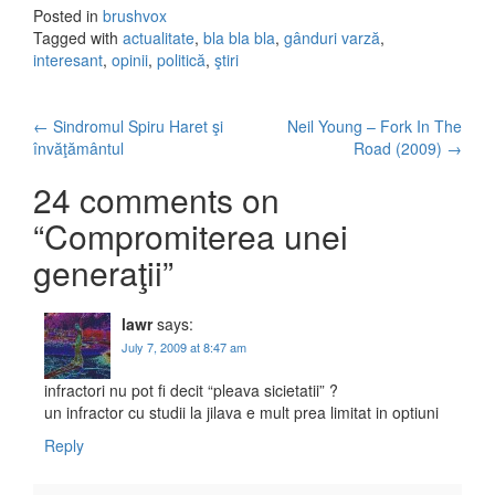
Posted in
brushvox
Tagged with
actualitate
,
bla bla bla
,
gânduri varză
,
interesant
,
opinii
,
politică
,
ştiri
←
Sindromul Spiru Haret şi
Neil Young – Fork In The
Post navigation
învăţământul
Road (2009)
→
24 comments on
“
Compromiterea unei
generaţii
”
lawr
says:
July 7, 2009 at 8:47 am
infractori nu pot fi decit “pleava sicietatii” ?
un infractor cu studii la jilava e mult prea limitat in optiuni
Reply