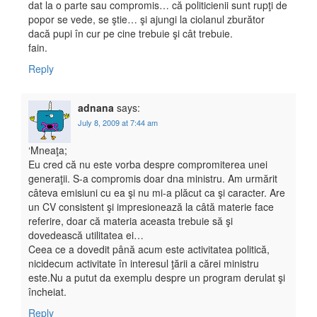
dat la o parte sau compromis… că politicienii sunt rupţi de
popor se vede, se ştie… şi ajungi la ciolanul zburător
dacă pupi în cur pe cine trebuie şi cât trebuie.
fain.
Reply
adnana
says:
July 8, 2009 at 7:44 am
‘Mneaţa;
Eu cred că nu este vorba despre compromiterea unei
generaţii. S-a compromis doar dna ministru. Am urmărit
câteva emisiuni cu ea şi nu mi-a plăcut ca şi caracter. Are
un CV consistent şi impresionează la câtă materie face
referire, doar că materia aceasta trebuie să şi
dovedească utilitatea ei…
Ceea ce a dovedit până acum este activitatea politică,
nicidecum activitate în interesul ţării a cărei ministru
este.Nu a putut da exemplu despre un program derulat şi
încheiat.
Reply