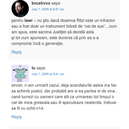
brushvox
says:
July 7, 2009 at 8:57 am
pentru
lawr
– nu ştiu dacă doamna Ritzi este un infractor
sau a fost doar un instrument folosit de “cei de sus”…cum
am spus, este sarcina Justiţiei să decidă asta.
şi tot cum spuneam, este dureros că prin ea s-a
compromis încă o generaţie.
Reply
lu
says:
July 7, 2009 at 9:41 am
sincer, n-am urmarit cazul, deja scandalurile astea ma fac
sa schimb postul, dar probabil are si ea partea ei de vina ,
cand lucrezi cu oameni care stii ca urmaresc tot timpul o
cat de mica greseala,sau iti speculeaza neatentia, trebuie
sa fii cu ochii-n14.
Reply