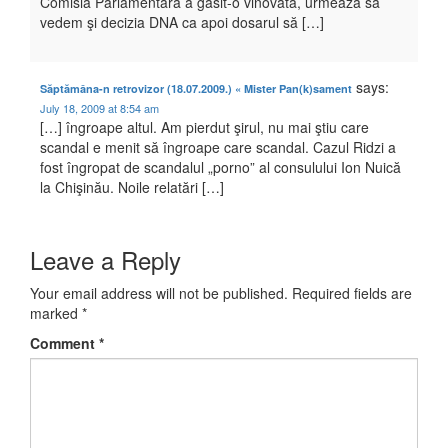
Comisia Parlamentară a găsit-o vinovată, urmează să
vedem şi decizia DNA ca apoi dosarul să […]
says:
Săptămâna-n retrovizor (18.07.2009.) « Mister Pan(k)sament
July 18, 2009 at 8:54 am
[…] îngroape altul. Am pierdut şirul, nu mai ştiu care
scandal e menit să îngroape care scandal. Cazul Ridzi a
fost îngropat de scandalul „porno” al consulului Ion Nuică
la Chişinău. Noile relatări […]
Leave a Reply
Your email address will not be published.
Required fields are
marked
*
Comment
*