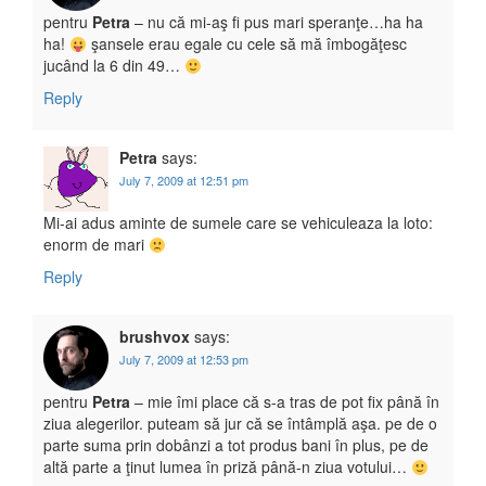
pentru
Petra
– nu că mi-aş fi pus mari speranţe…ha ha
ha!
şansele erau egale cu cele să mă îmbogăţesc
jucând la 6 din 49…
Reply
Petra
says:
July 7, 2009 at 12:51 pm
Mi-ai adus aminte de sumele care se vehiculeaza la loto:
enorm de mari
Reply
brushvox
says:
July 7, 2009 at 12:53 pm
pentru
Petra
– mie îmi place că s-a tras de pot fix până în
ziua alegerilor. puteam să jur că se întâmplă aşa. pe de o
parte suma prin dobânzi a tot produs bani în plus, pe de
altă parte a ţinut lumea în priză până-n ziua votului…