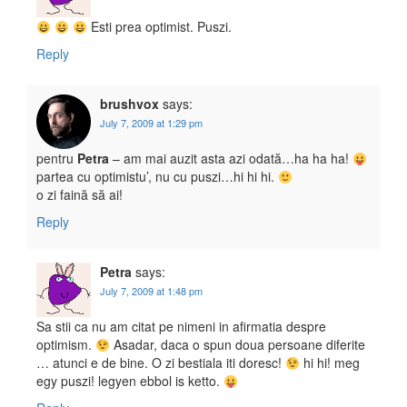
Esti prea optimist. Puszi.
Reply
brushvox
says:
July 7, 2009 at 1:29 pm
pentru
Petra
– am mai auzit asta azi odată…ha ha ha!
partea cu optimistu’, nu cu puszi…hi hi hi.
o zi faină să ai!
Reply
Petra
says:
July 7, 2009 at 1:48 pm
Sa stii ca nu am citat pe nimeni in afirmatia despre
optimism.
Asadar, daca o spun doua persoane diferite
… atunci e de bine. O zi bestiala iti doresc!
hi hi! meg
egy puszi! legyen ebbol is ketto.