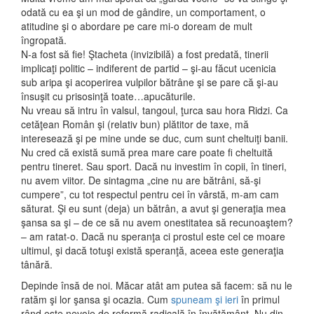
odată cu ea şi un mod de gândire, un comportament, o
atitudine şi o abordare pe care mi-o doream de mult
îngropată.
N-a fost să fie! Ştacheta (invizibilă) a fost predată, tinerii
implicaţi politic – indiferent de partid – şi-au făcut ucenicia
sub aripa şi acoperirea vulpilor bătrâne şi se pare că şi-au
însuşit cu prisosinţă toate…apucăturile.
Nu vreau să intru în valsul, tangoul, ţurca sau hora Ridzi. Ca
cetăţean Român şi (relativ bun) plătitor de taxe, mă
interesează şi pe mine unde se duc, cum sunt cheltuiţi banii.
Nu cred că există sumă prea mare care poate fi cheltuită
pentru tineret. Sau sport. Dacă nu investim în copii, în tineri,
nu avem viitor. De sintagma „cine nu are bătrâni, să-şi
cumpere”, cu tot respectul pentru cei în vârstă, m-am cam
săturat. Şi eu sunt (deja) un bătrân, a avut şi generaţia mea
şansa sa şi – de ce să nu avem onestitatea să recunoaştem?
– am ratat-o. Dacă nu speranţa ci prostul este cel ce moare
ultimul, şi dacă totuşi există speranţă, aceea este generaţia
tânără.
Depinde însă de noi. Măcar atât am putea să facem: să nu le
ratăm şi lor şansa şi ocazia. Cum
spuneam şi ieri
în primul
rând este nevoie de reformă radicală în învăţământ. Nu din