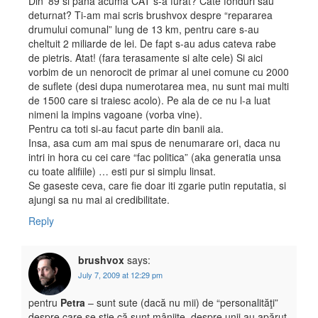
Din ’89 si pana acuma CAT s-a furat? Cate fonduri sau
deturnat? Ti-am mai scris brushvox despre “repararea
drumului comunal” lung de 13 km, pentru care s-au
cheltuit 2 miliarde de lei. De fapt s-au adus cateva rabe
de pietris. Atat! (fara terasamente si alte cele) Si aici
vorbim de un nenorocit de primar al unei comune cu 2000
de suflete (desi dupa numerotarea mea, nu sunt mai multi
de 1500 care si traiesc acolo). Pe ala de ce nu l-a luat
nimeni la impins vagoane (vorba vine).
Pentru ca toti si-au facut parte din banii aia.
Insa, asa cum am mai spus de nenumarare ori, daca nu
intri in hora cu cei care “fac politica” (aka generatia unsa
cu toate alifiile) … esti pur si simplu linsat.
Se gaseste ceva, care fie doar iti zgarie putin reputatia, si
ajungi sa nu mai ai credibilitate.
Reply
brushvox
says:
July 7, 2009 at 12:29 pm
pentru
Petra
– sunt sute (dacă nu mii) de “personalităţi”
despre care se ştie că sunt mânjite, despre unii au apărut