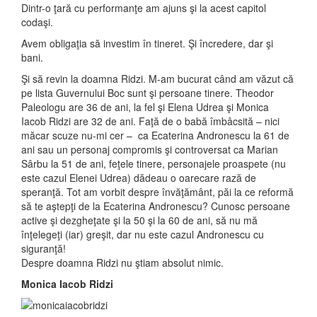
Dintr-o ţară cu performanţe am ajuns şi la acest capitol
codaşi.
Avem obligaţia să investim în tineret. Şi încredere, dar şi
bani.
Şi să revin la doamna Ridzi. M-am bucurat când am văzut că
pe lista Guvernului Boc sunt şi persoane tinere. Theodor
Paleologu are 36 de ani, la fel şi Elena Udrea şi Monica
Iacob Ridzi are 32 de ani. Faţă de o babă îmbâcsită – nici
măcar scuze nu-mi cer – ca Ecaterina Andronescu la 61 de
ani sau un personaj compromis şi controversat ca Marian
Sârbu la 51 de ani, feţele tinere, personajele proaspete (nu
este cazul Elenei Udrea) dădeau o oarecare rază de
speranţă. Tot am vorbit despre învăţământ, păi la ce reformă
să te aştepţi de la Ecaterina Andronescu? Cunosc persoane
active şi dezgheţate şi la 50 şi la 60 de ani, să nu mă
înţelegeţi (iar) greşit, dar nu este cazul Andronescu cu
siguranţă!
Despre doamna Ridzi nu ştiam absolut nimic.
Monica Iacob Ridzi