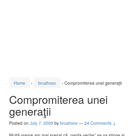
Home
›
brushvox
›
Compromiterea unei generaţii
Compromiterea unei
generaţii
Posted on
July 7, 2009
by
brushvox
—
24 Comments ↓
Multă vreme am mai sperat că „garda veche” se va stinge şi