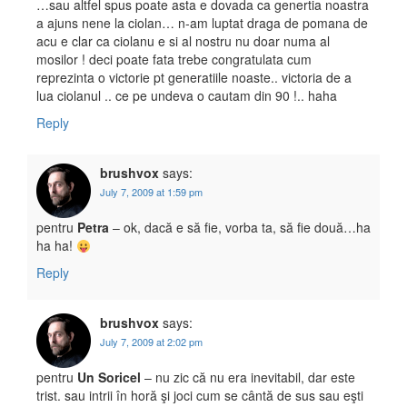
…sau altfel spus poate asta e dovada ca genertia noastra
a ajuns nene la ciolan… n-am luptat draga de pomana de
acu e clar ca ciolanu e si al nostru nu doar numa al
mosilor ! deci poate fata trebe congratulata cum
reprezinta o victorie pt generatiile noaste.. victoria de a
lua ciolanul .. ce pe undeva o cautam din 90 !.. haha
Reply
brushvox
says:
July 7, 2009 at 1:59 pm
pentru
Petra
– ok, dacă e să fie, vorba ta, să fie două…ha
ha ha!
Reply
brushvox
says:
July 7, 2009 at 2:02 pm
pentru
Un Soricel
– nu zic că nu era inevitabil, dar este
trist. sau intrii în horă şi joci cum se cântă de sus sau eşti