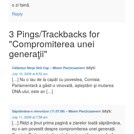
o zi faină.
Reply
3 Pings/Trackbacks for
"Compromiterea unei
generaţii"
says:
Călăreţul Ninja fără Cap « Mister Pan(k)sament
July 10, 2009 at 8:52 am
[…] Nu o iau de la capăt cu povestea, Comisia
Parlamentară a găsit-o vinovată, aşteptăm şi mutarea
DNA-ului, este an […]
says:
Săptămâna-n retrovizor (11.07.09) « Mister Pan(k)sament
July 11, 2009 at 7:58 am
[…] Ridzi a ţinut prima pagină a ziarelor toată săptămâna,
eu v-am povestit despre compromiterea unei generaţii.