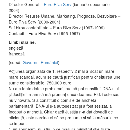
Director General –
Euro Riva Serv
(ianuarie-decembrie
2004)
Director Resurse Umane, Marketing, Prognoze, Dezvoltare –
Euro Riva Serv (2000-2004)
Sef birou contabilitate – Euro Riva Serv (1997-1999)
Contabil – Euro Riva Serv (1995-1997)
Limbi straine:
engleză
franceză
(sursă:
Guvernul României
)
Acţiunea organizată de 1, respectiv 2 mai a iscat un mare-
mare scandal, acum se caută justificări pentru cheltuirea unei
sume considerabile: 750.000 euro.
Nu am toate datele problemei, nu mă pot substituii DNA-ului
şi Justiţiei, n-am să mă pronunţ dacă doamna Ridzi este sau
nu vinovată. S-a constituit o comisie de anchetă
parlamentară, DNA-ul s-a autosesizat şi a fost sesizat, a
început o anchetă. Chiar dacă Justiţia n-a dat dovadă de
eficienţă, este sarcina ei să se pronunţe şi să ia măsurile ce
se impun.
Cum spuneam, nu ştiu în ce măsură ministrul ştie toate