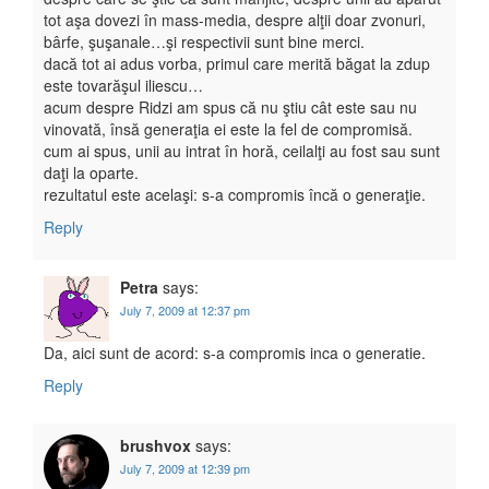
tot aşa dovezi în mass-media, despre alţii doar zvonuri,
bârfe, şuşanale…şi respectivii sunt bine merci.
dacă tot ai adus vorba, primul care merită băgat la zdup
este tovarăşul iliescu…
acum despre Ridzi am spus că nu ştiu cât este sau nu
vinovată, însă generaţia ei este la fel de compromisă.
cum ai spus, unii au intrat în horă, ceilalţi au fost sau sunt
daţi la oparte.
rezultatul este acelaşi: s-a compromis încă o generaţie.
Reply
Petra
says:
July 7, 2009 at 12:37 pm
Da, aici sunt de acord: s-a compromis inca o generatie.
Reply
brushvox
says:
July 7, 2009 at 12:39 pm