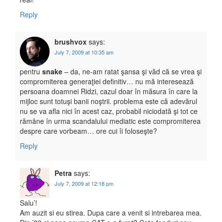
Reply
brushvox
says:
July 7, 2009 at 10:35 am
pentru
snake
– da, ne-am ratat şansa şi văd că se vrea şi
compromiterea generaţiei definitiv… nu mă interesează
persoana doamnei Ridzi, cazul doar în măsura în care la
mijloc sunt totuşi banii noştrii. problema este că adevărul
nu se va afla nici în acest caz, probabil niciodată şi tot ce
rămâne în urma scandalului mediatic este compromiterea
despre care vorbeam… ore cui îi foloseşte?
Reply
Petra
says:
July 7, 2009 at 12:18 pm
Salu’!
Am auzit si eu stirea. Dupa care a venit si intrebarea mea.