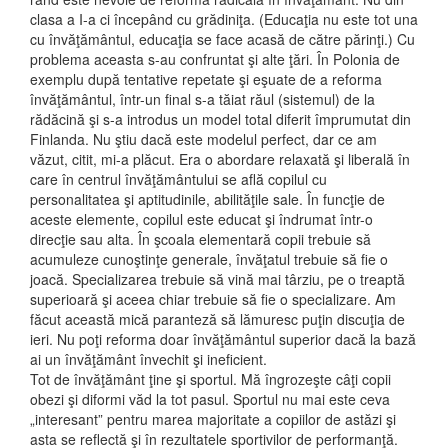
clasa a I-a ci începând cu grădiniţa. (Educaţia nu este tot una
cu învăţământul, educaţia se face acasă de către părinţi.) Cu
problema aceasta s-au confruntat şi alte ţări. În Polonia de
exemplu după tentative repetate şi eşuate de a reforma
învăţământul, într-un final s-a tăiat răul (sistemul) de la
rădăcină şi s-a introdus un model total diferit împrumutat din
Finlanda. Nu ştiu dacă este modelul perfect, dar ce am
văzut, citit, mi-a plăcut. Era o abordare relaxată şi liberală în
care în centrul învăţământului se află copilul cu
personalitatea şi aptitudinile, abilităţile sale. În funcţie de
aceste elemente, copilul este educat şi îndrumat într-o
direcţie sau alta. În şcoala elementară copii trebuie să
acumuleze cunoştinţe generale, învăţatul trebuie să fie o
joacă. Specializarea trebuie să vină mai târziu, pe o treaptă
superioară şi aceea chiar trebuie să fie o specializare. Am
făcut această mică paranteză să lămuresc puţin discuţia de
ieri. Nu poţi reforma doar învăţământul superior dacă la bază
ai un învăţământ învechit şi ineficient.
Tot de învăţământ ţine şi sportul. Mă îngrozeşte câţi copii
obezi şi diformi văd la tot pasul. Sportul nu mai este ceva
„interesant” pentru marea majoritate a copiilor de astăzi şi
asta se reflectă şi în rezultatele sportivilor de performanţă.