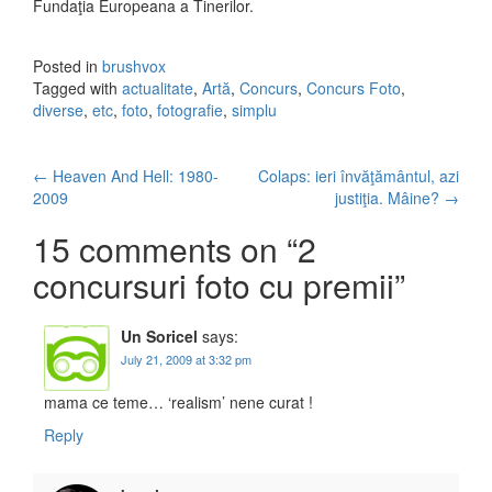
Fundaţia Europeana a Tinerilor.
Posted in
brushvox
Tagged with
actualitate
,
Artă
,
Concurs
,
Concurs Foto
,
diverse
,
etc
,
foto
,
fotografie
,
simplu
←
Heaven And Hell: 1980-
Colaps: ieri învăţământul, azi
Post navigation
2009
justiţia. Mâine?
→
15 comments on “
2
concursuri foto cu premii
”
Un Soricel
says:
July 21, 2009 at 3:32 pm
mama ce teme… ‘realism’ nene curat !
Reply