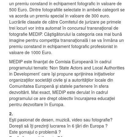
un premiu constand in echipament fotografic in valoare de
500 Euro. Dintre fotografiile selectate in ambele categorii se
va acorda un premiu special in valoare de 300 euro.
Lucrările clasate de către Comitetul de jurizare pe primele
trei locuri vor intra automat în concursul transnaţional de
fotografie MEDIP. Câştigătorului la categoria cea mai bună
imagine pentru competiţia transnaţională i se va înmâna un
premiu constand in echipament fotografic profesionist in
valoare de 1000 Euro.
MEDIP este finanţat de Comisia Europeană în cadrul
programului tematic ‘Non State Actors and Local Authorities
in Development’ care îşi propune sprijinirea iniţiativelor
organizaţiilor societăţii civile şi a autorităţilor locale din
Comunitatea Europenă şi statele partenere în sfera
dezvoltării. Mai exact, MEDIP este derulat în cadrul
programului ce are drept obiectiv încurajarea educaţiei
pentru dezvoltare în Europa.
2.
Eşti pasionat de desen, muzică, video sau fotografie?
Doreşti să îţi prezinţi lucrarea în 6 ţări din Europa ?
Este şomajul o problemă ?