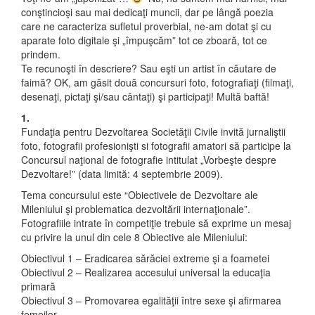
conştincioşi sau mai dedicaţi muncii, dar pe lângă poezia
care ne caracteriza sufletul proverbial, ne-am dotat şi cu
aparate foto digitale şi „împuşcăm” tot ce zboară, tot ce
prindem.
Te recunoşti în descriere? Sau eşti un artist în căutare de
faimă? OK, am găsit două concursuri foto, fotografiaţi (filmaţi,
desenaţi, pictaţi şi/sau cântaţi) şi participaţi! Multă baftă!
1.
Fundaţia pentru Dezvoltarea Societăţii Civile invită jurnaliştii
foto, fotografii profesionişti si fotografii amatori să participe la
Concursul naţional de fotografie intitulat „Vorbeşte despre
Dezvoltare!” (data limită: 4 septembrie 2009).
Tema concursului este “Obiectivele de Dezvoltare ale
Mileniului şi problematica dezvoltării internaţionale”.
Fotografiile intrate în competiţie trebuie să exprime un mesaj
cu privire la unul din cele 8 Obiective ale Mileniului:
Obiectivul 1 – Eradicarea sărăciei extreme şi a foametei
Obiectivul 2 – Realizarea accesului universal la educaţia
primară
Obiectivul 3 – Promovarea egalităţii între sexe şi afirmarea
femeilor