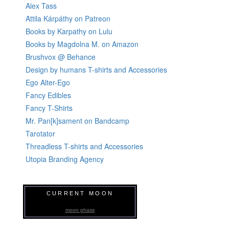
Alex Tass
Attila Kárpáthy on Patreon
Books by Karpathy on Lulu
Books by Magdolna M. on Amazon
Brushvox @ Behance
Design by humans T-shirts and Accessories
Ego Alter-Ego
Fancy Edibles
Fancy T-Shirts
Mr. Pan[k]sament on Bandcamp
Tarotator
Threadless T-shirts and Accessories
Utopia Branding Agency
CURRENT MOON
moon phase