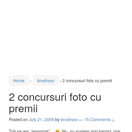
Home
›
brushvox
›
2 concursuri foto cu premii
2 concursuri foto cu
premii
Posted on
July 21, 2009
by
brushvox
—
15 Comments ↓
Toţi ne-am „japonizat”…
Nu, nu suntem mai harnici, mai