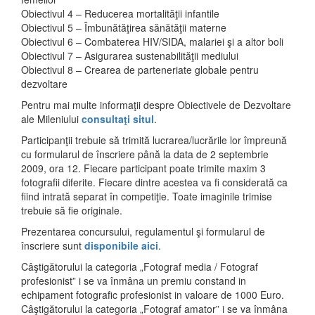
Obiectivul 4 – Reducerea mortalităţii infantile
Obiectivul 5 – Îmbunătăţirea sănătăţii materne
Obiectivul 6 – Combaterea HIV/SIDA, malariei şi a altor boli
Obiectivul 7 – Asigurarea sustenabilităţii mediului
Obiectivul 8 – Crearea de parteneriate globale pentru
dezvoltare
Pentru mai multe informaţii despre Obiectivele de Dezvoltare
ale Mileniului
consultaţi situl
.
Participanţii trebuie să trimită lucrarea/lucrările lor împreună
cu formularul de înscriere până la data de 2 septembrie
2009, ora 12. Fiecare participant poate trimite maxim 3
fotografii diferite. Fiecare dintre acestea va fi considerată ca
fiind intrată separat în competiţie. Toate imaginile trimise
trebuie să fie originale.
Prezentarea concursului, regulamentul şi formularul de
înscriere sunt
disponibile aici
.
Câştigătorului la categoria „Fotograf media / Fotograf
profesionist” i se va înmâna un premiu constand in
echipament fotografic profesionist in valoare de 1000 Euro.
Câştigătorului la categoria „Fotograf amator” i se va înmâna