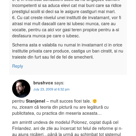
incompetenti si sa aduca elevi cat mai buni care sa ridice
prestigiul scolii si deci sa le asigure castiguri mai mari.
6. Cu cat creste nivelul unei institutii de invatamant, vor fi
atrasi mai mult dascalii care isi iubesc munca, care au
vocatie, pentru ca aici vor gasi teren propice pentru a-si
desfasura munca pe care o iubesc.
Schema asta e valabila nu numai in invatamant ci in orice
institutie privata care produce, castiga un ban cinstit, si nu
traieste din furt sau fel de fel de smecherii.
Reply
brushvox
says:
July 23, 2009 at 6:32 pm
pentru
Stanjenel
– mult succes ficei tale.
nu, ziceam că teoria din pictură nu are legătură cu
publicitatea, cu practica din meseria aceasta…
am amintit undeva de modelul Polonez, copiat după cel
Finlandez. ani de zile au încercat tot felul de reforme şi n-
au ajuns nicăieri…până la urmă au schimbat tot sistemul