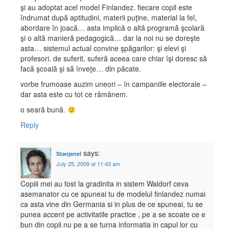
şi au adoptat acel model Finlandez. fiecare copil este
îndrumat după aptitudini, materii puţine, material la fel,
abordare în joacă… asta implică o altă programă şcolară
şi o altă manieră pedagogică… dar la noi nu se doreşte
asta… sistemul actual convine şpăgarilor: şi elevi şi
profesori. de suferit, suferă aceea care chiar îşi doresc să
facă şcoală şi să înveţe… din păcate.
vorbe frumoase auzim uneori – în campaniile electorale –
dar asta este cu tot ce rămânem.
o seară bună.
Reply
says:
Stanjenel
July 25, 2009 at 11:43 am
Copiii mei au fost la gradinita in sistem Waldorf ceva
asemanator cu ce spuneai tu de modelul finlandez numai
ca asta vine din Germania si in plus de ce spuneai, tu se
punea accent pe activitatile practice , pe a se scoate ce e
bun din copii nu pe a se turna informatia in capul lor cu