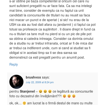
s-ar obtine pe baza competentei si oricum cei care nu
sunt suficient pregatiti nu ar face fata. Ca sa ma intelegi
mai bine, consider de exemplu ca nu faptul ca unii
candidati la concursurile de titulari nu au reusit sa faca
nici macar un punct e de speriat ( si sic! nu erau de la
USH ca aia au fost dati afara cu jandarmii ) ci faptul ca pot
totusi sa profeseze ca suplinitori . Ii doare drept in fund ca
nu-s titulari ca tare mult nu pierd si cu un pic de pile pot
sa obtina si catedra intreaga. Consider ca dorinta omului
de a studia nu ar trebui infranata, oricat ar fi de mica dar
ar trebui ca indiferent unde, cum si cand ai studiat sa fi
obligat si in acelasi timp sa ti se dea sansa sa
demonstrezi ca esti pregatit pentru un anumit post.
Reply
brushvox
says:
July 22, 2009 at 8:24 pm
pentru
Stanjenel
–
ce legătură au concursurile
foto cu dezastrul din învăţământ??!
ok, ok…
am lucrat la o firmă destul de mare cu multe