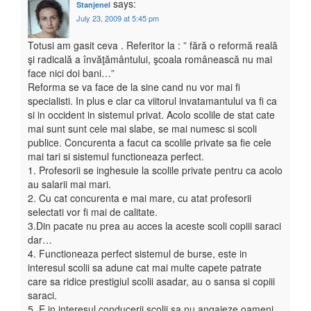
says:
Stanjenel
July 23, 2009 at 5:45 pm
Totusi am gasit ceva . Referitor la : ” fără o reformă reală
şi radicală a învăţământului, şcoala românească nu mai
face nici doi bani…”
Reforma se va face de la sine cand nu vor mai fi
specialisti. In plus e clar ca viitorul invatamantului va fi ca
si in occident in sistemul privat. Acolo scolile de stat cate
mai sunt sunt cele mai slabe, se mai numesc si scoli
publice. Concurenta a facut ca scolile private sa fie cele
mai tari si sistemul functioneaza perfect.
1. Profesorii se inghesuie la scolile private pentru ca acolo
au salarii mai mari.
2. Cu cat concurenta e mai mare, cu atat profesorii
selectati vor fi mai de calitate.
3.Din pacate nu prea au acces la aceste scoli copiii saraci
dar…
4. Functioneaza perfect sistemul de burse, este in
interesul scolii sa adune cat mai multe capete patrate
care sa ridice prestigiul scolii asadar, au o sansa si copiii
saraci.
5. E in interesul conducerii scolii sa nu angajeze oameni