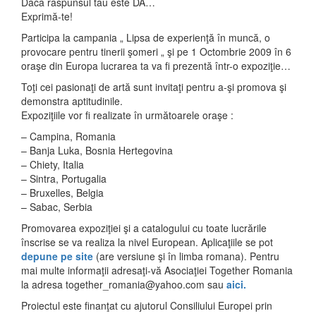
Dacă răspunsul tău este DA…
Exprimă-te!
Participa la campania „ Lipsa de experienţă în muncă, o
provocare pentru tinerii şomeri „ şi pe 1 Octombrie 2009 în 6
oraşe din Europa lucrarea ta va fi prezentă într-o expoziţie…
Toţi cei pasionaţi de artă sunt invitaţi pentru a-şi promova şi
demonstra aptitudinile.
Expoziţiile vor fi realizate în următoarele oraşe :
– Campina, Romania
– Banja Luka, Bosnia Hertegovina
– Chiety, Italia
– Sintra, Portugalia
– Bruxelles, Belgia
– Sabac, Serbia
Promovarea expoziţiei şi a catalogului cu toate lucrările
înscrise se va realiza la nivel European. Aplicaţiile se pot
depune pe site
(are versiune şi în limba romana). Pentru
mai multe informaţii adresaţi-vă Asociaţiei Together Romania
la adresa
together_romania@yahoo.com
sau
aici.
Proiectul este finanţat cu ajutorul Consiliului Europei prin