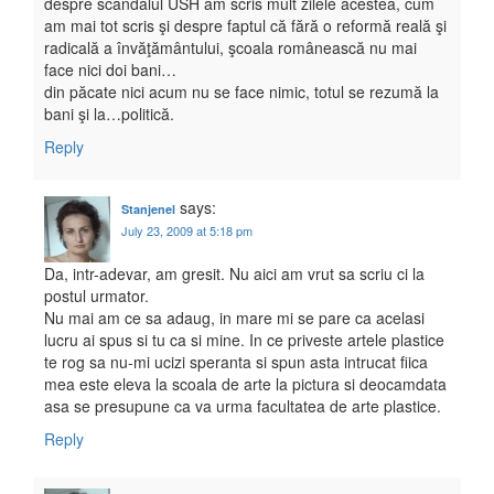
despre scandalul USH am scris mult zilele acestea, cum
am mai tot scris şi despre faptul că fără o reformă reală şi
radicală a învăţământului, şcoala românească nu mai
face nici doi bani…
din păcate nici acum nu se face nimic, totul se rezumă la
bani şi la…politică.
Reply
says:
Stanjenel
July 23, 2009 at 5:18 pm
Da, intr-adevar, am gresit. Nu aici am vrut sa scriu ci la
postul urmator.
Nu mai am ce sa adaug, in mare mi se pare ca acelasi
lucru ai spus si tu ca si mine. In ce priveste artele plastice
te rog sa nu-mi ucizi speranta si spun asta intrucat fiica
mea este eleva la scoala de arte la pictura si deocamdata
asa se presupune ca va urma facultatea de arte plastice.
Reply