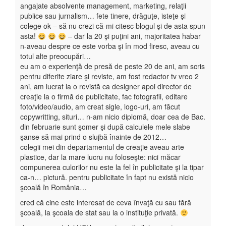
angajate absolvente management, marketing, relaţii
publice sau jurnalism… fete tinere, drăguţe, isteţe şi
colege ok – să nu crezi că-mi citesc blogul şi de asta spun
asta!
– dar la 20 şi puţini ani, majoritatea habar
n-aveau despre ce este vorba şi în mod firesc, aveau cu
totul alte preocupări…
eu am o experienţă de presă de peste 20 de ani, am scris
pentru diferite ziare şi reviste, am fost redactor tv vreo 2
ani, am lucrat la o revistă ca designer apoi director de
creaţie la o firmă de publicitate, fac fotografii, editare
foto/video/audio, am creat sigle, logo-uri, am făcut
copywritting, situri… n-am nicio diplomă, doar cea de Bac.
din februarie sunt şomer şi după calculele mele slabe
şanse să mai prind o slujbă înainte de 2012…
colegii mei din departamentul de creaţie aveau arte
plastice, dar la mare lucru nu foloseşte: nici măcar
compunerea culorilor nu este la fel în publicitate şi la tipar
ca-n… pictură. pentru publicitate în fapt nu există nicio
şcoală în România…
cred că cine este interesat de ceva învaţă cu sau fără
şcoală, la şcoala de stat sau la o instituţie privată.