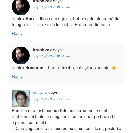
brushvox
says:
July 22, 2009 at 10:50 am
pentru
Mao
– din ce am înţeles, trebuie printate pe hârtie
fotografică…. eu zic să le scoţi la Fuji pe hârtie mată.
Reply
brushvox
says:
July 22, 2009 at 10:51 am
pentru
Roxanne
– treci la treabă, tot eşti în vacanţă!
Reply
says:
Stanjenel
July 22, 2009 at 7:17 pm
Parerea mea este ca nu diplomele prea multe sunt
problema ci faptul ca angajarile se fac doar pe baza de
diploma sau relatii
. Daca angajarile s-ar face pe baza cunostintelor, posturile