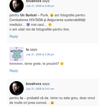
brushvox
says:
July 21, 2009 at 3:36 pm
pentru
Un Soricel
– Punk.
am fotografie pentru
Combaterea HIV/SIDA şi Asigurarea sustenabilităţii
mediului…
mai caut…
n-am uitat nici de fotografiile pentru tine.
Reply
lu
says:
July 21, 2009 at 3:39 pm
hmmmm, teme grele, te prezinti?
Reply
brushvox
says:
July 21, 2009 at 3:41 pm
pentru
lu
– probabil că da. nimic nu este greu, doar omul
de multe ori prea comod…