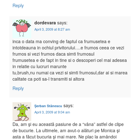
Reply
dordevara
says:
April 3, 2009 at 8:27 am
inca o data ma conving de faptul ca frumusetea e
intotdeauna in ochiul privitorului….e frumos ceea ce vezi
frumos si vezi frumos daca simti frumosul
frumusetea e de fapt in tine si o descoperi cel mai adesea
in relatie cu lucruri marunte
tu,brush,nu numai ca vezi si simti frumosul,dar ai si marea
calitate ca poti sa-l transmiti si altora
Reply
says:
Şerban Stănescu
April 3, 2009 at 9:04 am
Da, am şi eu această pasiune de a “vâna” astfel de clipe
de bucurie. La ultimele, am avut-o alături pe Monica şi
asta a făcut bucuria şi mai mare. Ne plac la amândoi