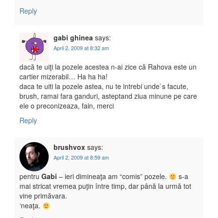
Reply
gabi ghinea
says:
April 2, 2009 at 8:32 am
dacă te uiţi la pozele acestea n-ai zice că Rahova este un
cartier mizerabil… Ha ha ha!
daca te uiti la pozele astea, nu te intrebi unde`s facute,
brush, ramai fara ganduri, asteptand ziua minune pe care
ele o preconizeaza, fain, merci
Reply
brushvox
says:
April 2, 2009 at 8:59 am
pentru
Gabi
– ieri dimineaţa am “comis” pozele.
s-a
mai stricat vremea puţin între timp, dar până la urmă tot
vine primăvara.
‘neaţa.