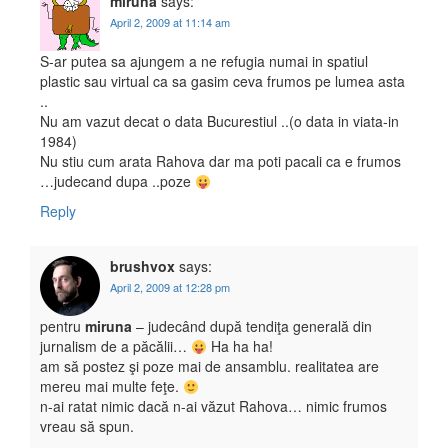
miruna
says:
April 2, 2009 at 11:14 am
S-ar putea sa ajungem a ne refugia numai in spatiul
plastic sau virtual ca sa gasim ceva frumos pe lumea asta
..
Nu am vazut decat o data Bucurestiul ..(o data in viata-in
1984)
Nu stiu cum arata Rahova dar ma poti pacali ca e frumos
…judecand dupa ..poze
Reply
brushvox
says:
April 2, 2009 at 12:28 pm
pentru
miruna
– judecând după tendiţa generală din
jurnalism de a păcălii…
Ha ha ha!
am să postez şi poze mai de ansamblu. realitatea are
mereu mai multe feţe.
n-ai ratat nimic dacă n-ai văzut Rahova… nimic frumos
vreau să spun.