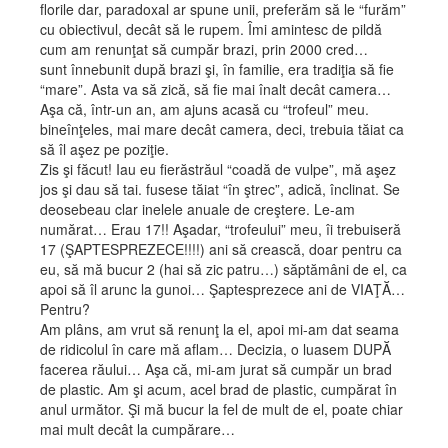
florile dar, paradoxal ar spune unii, preferăm să le “furăm”
cu obiectivul, decât să le rupem. Îmi amintesc de pildă
cum am renunţat să cumpăr brazi, prin 2000 cred…
sunt înnebunit după brazi şi, în familie, era tradiţia să fie
“mare”. Asta va să zică, să fie mai înalt decât camera…
Aşa că, într-un an, am ajuns acasă cu “trofeul” meu.
bineînţeles, mai mare decât camera, deci, trebuia tăiat ca
să îl aşez pe poziţie.
Zis şi făcut! Iau eu fierăstrăul “coadă de vulpe”, mă aşez
jos şi dau să tai. fusese tăiat “în ştrec”, adică, înclinat. Se
deosebeau clar inelele anuale de creştere. Le-am
numărat… Erau 17!! Aşadar, “trofeului” meu, îi trebuiseră
17 (ŞAPTESPREZECE!!!!) ani să crească, doar pentru ca
eu, să mă bucur 2 (hai să zic patru…) săptămâni de el, ca
apoi să îl arunc la gunoi… Şaptesprezece ani de VIAŢĂ…
Pentru?
Am plâns, am vrut să renunţ la el, apoi mi-am dat seama
de ridicolul în care mă aflam… Decizia, o luasem DUPĂ
facerea răului… Aşa că, mi-am jurat să cumpăr un brad
de plastic. Am şi acum, acel brad de plastic, cumpărat în
anul următor. Şi mă bucur la fel de mult de el, poate chiar
mai mult decât la cumpărare…