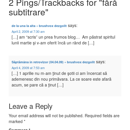
2 Pings/Trackbacks for "fără
subtitrare"
says:
de la una la alta « brushvox dezgolit
April 2, 2009 at 7:30 am
[…] am “scris” un prea frumos blog… Am păstrat spiritul
lunii martie şi v-am oferit încă un rând de […]
says:
Săptămâna în retrovizor (04.04.09) « brushvox dezgolit
April 4, 2009 at 7:53 am
[…] 1 aprilie nu m-am ţinut de şotii ci am încercat să
ademenesc din nou primăvara. La ce soare este afară
acum, se pare că a ţinut […]
Leave a Reply
Your email address will not be published.
Required fields are
marked
*