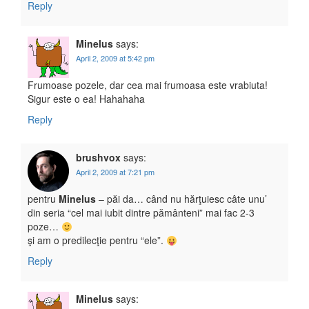
Reply
Minelus
says:
April 2, 2009 at 5:42 pm
Frumoase pozele, dar cea mai frumoasa este vrabiuta!
Sigur este o ea! Hahahaha
Reply
brushvox
says:
April 2, 2009 at 7:21 pm
pentru
Minelus
– păi da… când nu hărţuiesc câte unu’
din seria “cel mai iubit dintre pământeni” mai fac 2-3
poze…
şi am o predilecţie pentru “ele”.
Reply
Minelus
says: