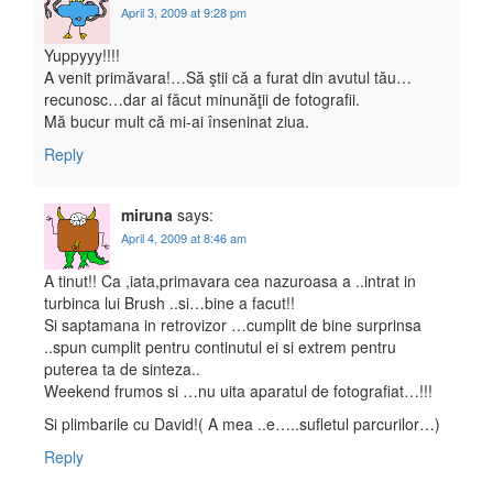
April 3, 2009 at 9:28 pm
Yuppyyy!!!!
A venit primăvara!…Să ştii că a furat din avutul tău…
recunosc…dar ai făcut minunăţii de fotografii.
Mă bucur mult că mi-ai înseninat ziua.
Reply
miruna
says:
April 4, 2009 at 8:46 am
A tinut!! Ca ,iata,primavara cea nazuroasa a ..intrat in
turbinca lui Brush ..si…bine a facut!!
Si saptamana in retrovizor …cumplit de bine surprinsa
..spun cumplit pentru continutul ei si extrem pentru
puterea ta de sinteza..
Weekend frumos si …nu uita aparatul de fotografiat…!!!
Si plimbarile cu David!( A mea ..e…..sufletul parcurilor…)
Reply