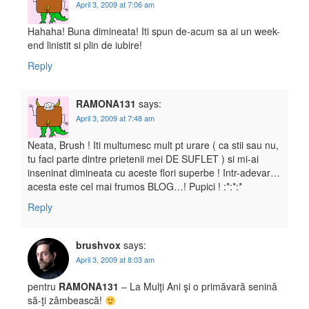
April 3, 2009 at 7:06 am
Hahaha! Buna dimineata! Iti spun de-acum sa ai un week-
end linistit si plin de iubire!
Reply
RAMONA131
says:
April 3, 2009 at 7:48 am
Neata, Brush ! Iti multumesc mult pt urare ( ca stii sau nu,
tu faci parte dintre prietenii mei DE SUFLET ) si mi-ai
inseninat dimineata cu aceste flori superbe ! Intr-adevar…
acesta este cel mai frumos BLOG…! Pupici ! :*:*:*
Reply
brushvox
says:
April 3, 2009 at 8:03 am
pentru
RAMONA131
– La Mulţi Ani şi o primăvară senină
să-ţi zâmbească!