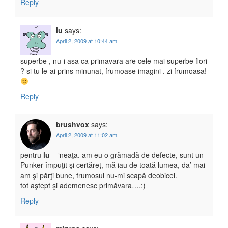
Reply
lu
says:
April 2, 2009 at 10:44 am
superbe , nu-i asa ca primavara are cele mai superbe flori
? si tu le-ai prins minunat, frumoase imagini . zi frumoasa!
Reply
brushvox
says:
April 2, 2009 at 11:02 am
pentru
lu
– ‘neaţa. am eu o grămadă de defecte, sunt un
Punker împuţit şi certăreţ, mă iau de toată lumea, da’ mai
am şi părţi bune, frumosul nu-mi scapă deobicei.
tot aştept şi ademenesc primăvara….:)
Reply