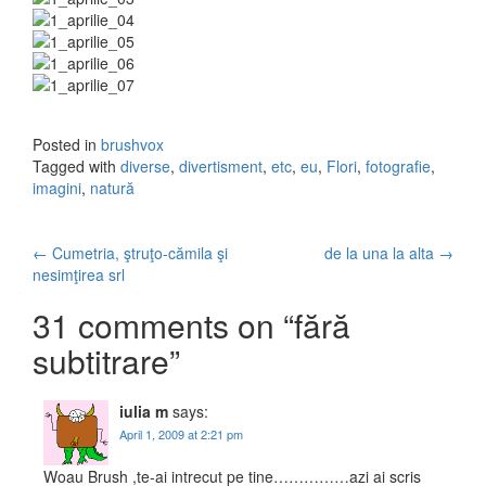
Posted in
brushvox
Tagged with
diverse
,
divertisment
,
etc
,
eu
,
Flori
,
fotografie
,
imagini
,
natură
←
Cumetria, ştruţo-cămila şi
de la una la alta
→
Post navigation
nesimţirea srl
31 comments on “
fără
subtitrare
”
iulia m
says:
April 1, 2009 at 2:21 pm
Woau Brush ,te-ai intrecut pe tine……………azi ai scris