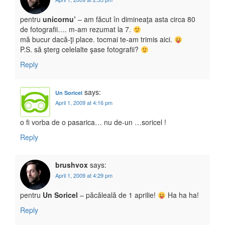
pentru
unicornu’
– am făcut în dimineaţa asta circa 80
de fotografii…. m-am rezumat la 7.
mă bucur dacă-ţi place. tocmai te-am trimis aici.
P.S. să şterg celelalte şase fotografii?
Reply
says:
Un Soricel
April 1, 2009 at 4:16 pm
o fi vorba de o pasarica… nu de-un …soricel !
Reply
brushvox
says:
April 1, 2009 at 4:29 pm
pentru
Un Soricel
– păcăleală de 1 aprilie!
Ha ha ha!
Reply