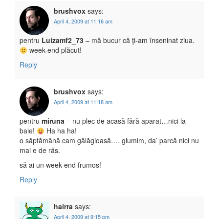
brushvox
says:
April 4, 2009 at 11:16 am
pentru
Luizamf2_73
– mă bucur că ţi-am înseninat ziua.
week-end plăcut!
Reply
brushvox
says:
April 4, 2009 at 11:18 am
pentru
miruna
– nu plec de acasă fără aparat…nici la
baie!
Ha ha ha!
o săptămână cam gălăgioasă…. glumim, da’ parcă nici nu
mai e de râs.
să ai un week-end frumos!
Reply
hairra
says:
April 4, 2009 at 9:15 pm