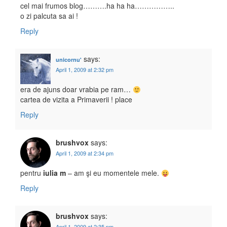
cel mai frumos blog……….ha ha ha……………..
o zi palcuta sa ai !
Reply
says:
unicornu'
April 1, 2009 at 2:32 pm
era de ajuns doar vrabia pe ram…
cartea de vizita a Primaverii ! place
Reply
brushvox
says:
April 1, 2009 at 2:34 pm
pentru
iulia m
– am şi eu momentele mele.
Reply
brushvox
says:
April 1, 2009 at 2:35 pm