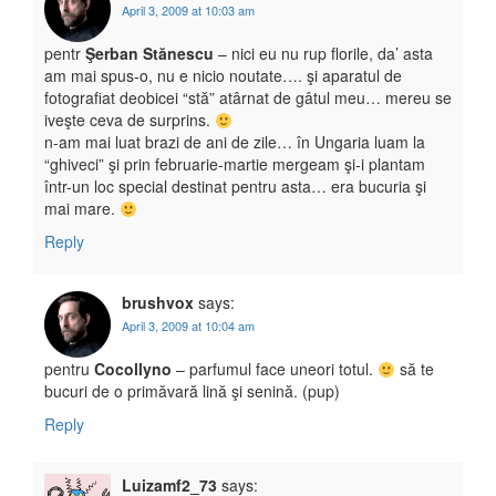
April 3, 2009 at 10:03 am
pentr
Şerban Stănescu
– nici eu nu rup florile, da’ asta
am mai spus-o, nu e nicio noutate…. şi aparatul de
fotografiat deobicei “stă” atârnat de gâtul meu… mereu se
iveşte ceva de surprins.
n-am mai luat brazi de ani de zile… în Ungaria luam la
“ghiveci” şi prin februarie-martie mergeam şi-i plantam
într-un loc special destinat pentru asta… era bucuria şi
mai mare.
Reply
brushvox
says:
April 3, 2009 at 10:04 am
pentru
Cocollyno
– parfumul face uneori totul.
să te
bucuri de o primăvară lină şi senină. (pup)
Reply
Luizamf2_73
says: