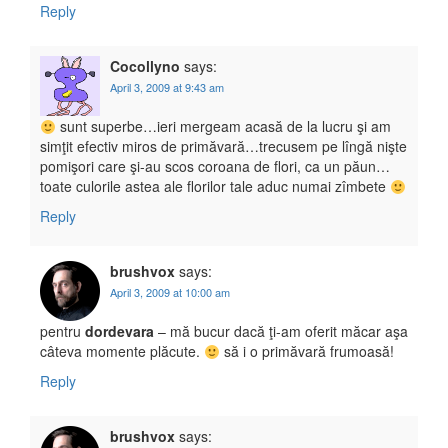
Reply
Cocollyno
says:
April 3, 2009 at 9:43 am
sunt superbe…ieri mergeam acasă de la lucru şi am
simţit efectiv miros de primăvară…trecusem pe lîngă nişte
pomişori care şi-au scos coroana de flori, ca un păun…
toate culorile astea ale florilor tale aduc numai zîmbete
Reply
brushvox
says:
April 3, 2009 at 10:00 am
pentru
dordevara
– mă bucur dacă ţi-am oferit măcar aşa
câteva momente plăcute.
să i o primăvară frumoasă!
Reply
brushvox
says: