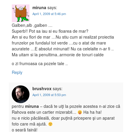
miruna
says:
April 1, 2009 at 5:46 pm
Galben,alb ,galben …
Superb!! Pot sa iau si eu floarea de mar?
Am si eu flori de mar …Nu stiu cum ai realizat proiectia
frunzelor pe fundalul tot verde …cu o atat de mare
acuratete …E absolut minunat! Nu ca celelalte n-ar fi ..
Ma uitam si la penultima..armonie de tonuri calde
o zi frumoasa ca pozele tale ..
Reply
brushvox
says:
April 1, 2009 at 5:53 pm
pentru
miruna
– dacă te uiţi la pozele acestea n-ai zice că
Rahova este un cartier mizerabil…
Ha ha ha!
nu e nicio păcăleală, doar puţină pricepere şi un aparat
foto care mă ajută.
o seară faină!