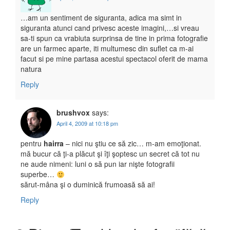
…am un sentiment de siguranta, adica ma simt in
siguranta atunci cand privesc aceste imagini,…si vreau
sa-ti spun ca vrabiuta surprinsa de tine in prima fotografie
are un farmec aparte, iti multumesc din suflet ca m-ai
facut si pe mine partasa acestui spectacol oferit de mama
natura
Reply
brushvox
says:
April 4, 2009 at 10:18 pm
pentru
hairra
– nici nu ştiu ce să zic… m-am emoţionat.
mă bucur că ţi-a plăcut şi îţi şoptesc un secret că tot nu
ne aude nimeni: luni o să pun iar nişte fotografii
superbe…
sărut-mâna şi o duminică frumoasă să ai!
Reply