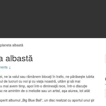
 planeta albastă
a albastă
ents ↓
 ei, ne ia valul sau rămânem blocaţi în trafic, ne părăseşte iubita
ul de lucruri cu noi şi cu viaţa noastră, uităm şi să mai
mai avem timp, apoi într-o dimineaţă rece, într-o discuţie
c ne amintim de o melodie sau un artist, aşa aiurea, tot atât
it albumul „Big Blue Ball”, un disc realizat cu aportul unui şir