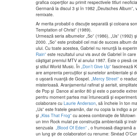
grafica coperţilor au primit respectivele titluri neofi
Germană la discul 3 şi în 1982 „Deutsches Album”, v
remixate.
Ar merita probabil o discuţie separată şi coloana son
Temptation of Christ” (1989).
Urmează seria albumelor „So” (1986), „Us” (1992) şi
2000. „So” este probabil cel mai de succes album dato
ului. Cu toate acestea, Gabriel nu renunţă la experim
Rain”
este rezultatul unui vis avut de Gabriel în care
câştigat premiul MTV al anului 1987. Este o piesă
şi stilul World Music. În
„Don’t Give Up”
fascinează Ka
are amprenta percuţiilor şi sunetelor ambientale şi 
o uşoară nuanţă de Gospel.
„Mercy Street”
o readuc
misterioasă. Aranjamentul rafinat şi aerisit, simplita
de Pop şi Dance al anilor 80 şi este o parodie extr
pentru moment partea mai întunecată şi experimentală 
colaborare cu
Laurie Anderson
, să încheie în ton ma
„Us” este fratele geamăn, dar nu copia la indigo a p
şi
„Kiss That Frog”
cu aceea combinaţie de Motown
un imn Rock mulat pe construcţia ambientală şi instru
senzuala
„Blood Of Eden”
, o frumoasă diagramă a vie
un lung şir de colaboratori cu renume: Sinéad O’Conn