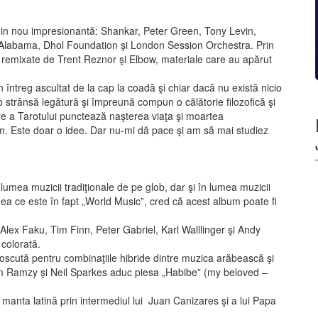
e din nou impresionantă: Shankar, Peter Green, Tony Levin,
 Alabama, Dhol Foundation şi London Session Orchestra. Prin
st remixate de Trent Reznor şi Elbow, materiale care au apărut
întreg ascultat de la cap la coadă şi chiar dacă nu există nicio
 o strânsă legătură şi împreună compun o călătorie filozofică şi
re a Tarotului punctează naşterea viaţa şi moartea
m. Este doar o idee. Dar nu-mi dă pace şi am să mai studiez
 lumea muzicii tradiţionale de pe glob, dar şi în lumea muzicii
a ce este în fapt „World Music”, cred că acest album poate fi
lex Faku, Tim Finn, Peter Gabriel, Karl Walllinger şi Andy
colorată.
oscută pentru combinaţiile hibride dintre muzica arăbească şi
m Ramzy şi Neil Sparkes aduc piesa „Habibe” (my beloved –
 manta latină prin intermediul lui Juan Canizares şi a lui Papa