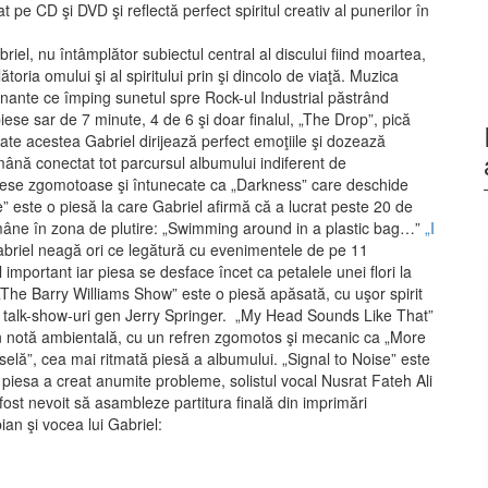
 pe CD şi DVD şi reflectă perfect spiritul creativ al punerilor în
el, nu întâmplător subiectul central al discului fiind moartea,
oria omului şi al spiritului prin şi dincolo de viaţă. Muzica
isonante ce împing sunetul spre Rock-ul Industrial păstrând
piese sar de 7 minute, 4 de 6 şi doar finalul, „The Drop”, pică
oate acestea Gabriel dirijează perfect emoţiile şi dozează
ână conectat tot parcursul albumului indiferent de
piese zgomotoase şi întunecate ca „Darkness” care deschide
e” este o piesă la care Gabriel afirmă că a lucrat peste 20 de
ămâne în zona de plutire: „Swimming around in a plastic bag…”
„I
Gabriel neagă ori ce legătură cu evenimentele de pe 11
important iar piesa se desface încet ca petalele unei flori la
, „The Barry Williams Show” este o piesă apăsată, cu uşor spirit
ity talk-show-uri gen Jerry Springer. „My Head Sounds Like That”
 în notă ambientală, cu un refren zgomotos şi mecanic ca „More
eselă”, cea mai ritmată piesă a albumului. „Signal to Noise” este
 piesa a creat anumite probleme, solistul vocal Nusrat Fateh Ali
 fost nevoit să asambleze partitura finală din imprimări
ian şi vocea lui Gabriel: