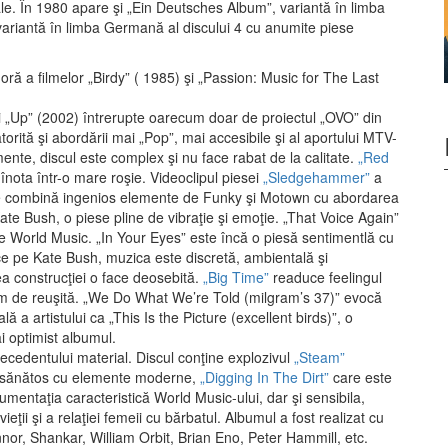
ciale. În 1980 apare şi „Ein Deutsches Album”, variantă în limba
ariantă în limba Germană al discului 4 cu anumite piese
oră a filmelor „Birdy” ( 1985) şi „Passion: Music for The Last
 „Up” (2002) întrerupte oarecum doar de proiectul „OVO” din
rită şi abordării mai „Pop”, mai accesibile şi al aportului MTV-
ente, discul este complex şi nu face rabat de la calitate.
„Red
 înota într-o mare roşie. Videoclipul piesei
„Sledgehammer”
a
 ce combină ingenios elemente de Funky şi Motown cu abordarea
te Bush, o piese pline de vibraţie şi emoţie. „That Voice Again”
de World Music. „In Your Eyes” este încă o piesă sentimentlă cu
e pe Kate Bush, muzica este discretă, ambientală şi
tea construcţiei o face deosebită.
„Big Time”
readuce feelingul
em de reuşită. „We Do What We’re Told (milgram’s 37)” evocă
a artistului ca „This Is the Picture (excellent birds)”, o
i optimist albumul.
recedentului material. Discul conţine explozivul
„Steam”
 sănătos cu elemente moderne,
„Digging In The Dirt”
care este
mentaţia caracteristică World Music-ului, dar şi sensibila,
ţii şi a relaţiei femeii cu bărbatul. Albumul a fost realizat cu
or, Shankar, William Orbit, Brian Eno, Peter Hammill, etc.