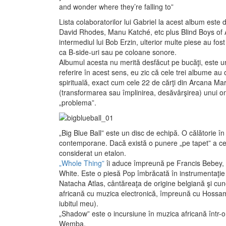
and wonder where they’re falling to”
Lista colaboratorilor lui Gabriel la acest album est
David Rhodes, Manu Katché, etc plus Blind Boys of
intermediul lui Bob Erzin, ulterior multe piese au fo
ca B-side-uri sau pe coloane sonore.
Albumul acesta nu merită desfăcut pe bucăţi, este un 
referire în acest sens, eu zic că cele trei albume au
spirituală, exact cum cele 22 de cărţi din Arcana Ma
(transformarea sau împlinirea, desăvârşirea) unui o
„problema”.
„Big Blue Ball” este un disc de echipă. O călătorie în
contemporane. Dacă există o punere „pe tapet” a cee
considerat un etalon.
„Whole Thing”
îi aduce împreună pe Francis Bebey, A
White. Este o piesă Pop îmbrăcată în instrumentaţie 
Natacha Atlas, cântăreaţa de origine belgiană şi cun
africană cu muzica electronică, împreună cu Hossa
iubitul meu).
„Shadow” este o incursiune în muzica africană într-o
Wemba.