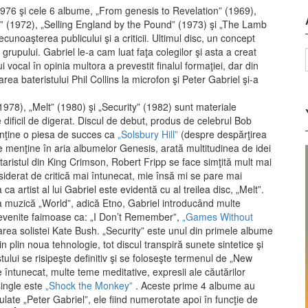
976 şi cele 6 albume, „From genesis to Revelation” (1969),
” (1972), „Selling England by the Pound” (1973) şi „The Lamb
noaşterea publicului şi a criticii. Ultimul disc, un concept
 grupului. Gabriel le-a cam luat faţa colegilor şi asta a creat
lui vocal în opinia multora a prevestit finalul formaţiei, dar din
rea bateristului Phil Collins la microfon şi Peter Gabriel şi-a
1978), „Melt” (1980) şi „Security” (1982) sunt materiale
e dificil de digerat. Discul de debut, produs de celebrul Bob
onţine o piesa de succes ca
„Solsbury Hill”
(despre despărţirea
e menţine în aria albumelor Genesis, arată multitudinea de idei
taristul din King Crimson, Robert Fripp se face simţită mult mai
siderat de critică mai întunecat, mie însă mi se pare mai
 artist al lui Gabriel este evidentă cu al treilea disc, „Melt”.
ita muzică „World”, adică Etno, Gabriel introducând multe
e devenite faimoase ca: „I Don’t Remember”,
„Games Without
area solistei Kate Bush. „Security” este unul din primele albume
 plin noua tehnologie, tot discul transpiră sunete sintetice şi
tului se risipeşte definitiv şi se foloseşte termenul de „New
 întunecat, multe teme meditative, expresii ale căutărilor
single este
„Shock the Monkey”
. Aceste prime 4 albume au
ntitulate „Peter Gabriel”, ele fiind numerotate apoi în funcţie de