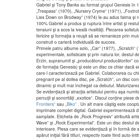
Gabriel şi Tony Banks au format grupul Genesis în 1
„Trespass” (1970), „Nursery Cryme” (1971), „Foxtrot
Lies Down on Brodway” (1974) le-au adus faima şi recu
100% Gabriel a produs şi ruptura între artist şi restul
tensiuni şi a scos la iveală rivalităţi. Plecarea solistu
fericire şi formaţia a reuşit să se remanieze prin muta
construit o carieră individuală de succes.
Primele patru albume solo, „Car” (1977), „Scratch” (
experimentale, sofisticate şi prin natura lor, destul d
Erzin, supranumit şi „producătorul producătorilor” c
de formaţia Genesis) şi este un disc ce chiar dacă s
care-l caracterizează pe Gabriel. Colaborarea cu chi
pregnant pe al doilea disc, pe „Scratch”, un disc con
dinamic şi mult mai închegat ca debutul. Maturizarea ca
Se evidenţiază şi atracţia artistului pentru aşa num
percuţii şi sonorităţi „exotice”. Discul conţine pies
Frontiers”
sau
„Biko”
. Un alt mare câştig este coopt
imprimate complet digital. Gabriel experimentează din
samplate. Eticheta de „Rock Progresiv” atribuită artis
Wave” şi „Rock Experimental”. Este un disc destul de
interioare. Piesa care se evidenţiază şi în formă de 
apărut iniţial fără titluri, respectiv toate fiind auto-i