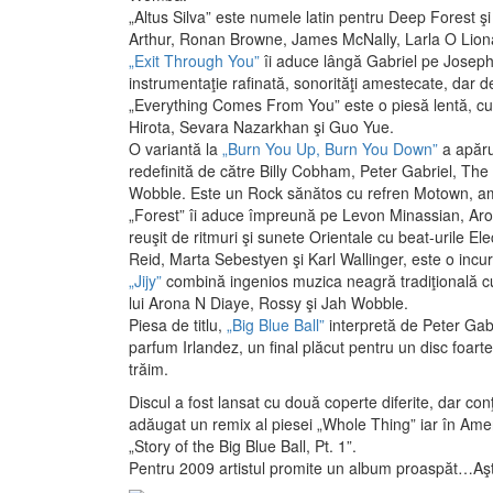
„Altus Silva” este numele latin pentru Deep Forest ş
Arthur, Ronan Browne, James McNally, Larla O Lioná
„Exit Through You”
îi aduce lângă Gabriel pe Joseph A
instrumentaţie rafinată, sonorităţi amestecate, dar d
„Everything Comes From You” este o piesă lentă, cu 
Hirota, Sevara Nazarkhan şi Guo Yue.
O variantă la
„Burn You Up, Burn You Down”
a apărut
redefinită de către Billy Cobham, Peter Gabriel, Th
Wobble. Este un Rock sănătos cu refren Motown, ampr
„Forest” îi aduce împreună pe Levon Minassian, Ar
reuşit de ritmuri şi sunete Orientale cu beat-urile El
Reid, Marta Sebestyen şi Karl Wallinger, este o incu
„Jijy”
combină ingenios muzica neagră tradiţională cu 
lui Arona N Diaye, Rossy şi Jah Wobble.
Piesa de titlu,
„Big Blue Ball”
interpretă de Peter Gab
parfum Irlandez, un final plăcut pentru un disc foarte c
trăim.
Discul a fost lansat cu două coperte diferite, dar co
adăugat un remix al piesei „Whole Thing” iar în Amer
„Story of the Big Blue Ball, Pt. 1”.
Pentru 2009 artistul promite un album proaspăt…Aşt