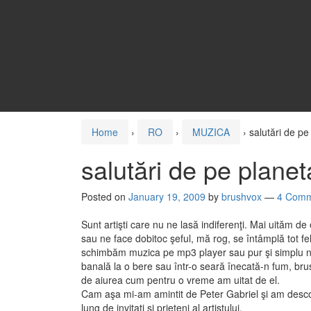
Home
›
RO
›
MUZICA
›
salutări de pe
salutări de pe planet
Posted on
January 19, 2009
by
brushvox
—
4 Comm
Sunt artişti care nu ne lasă indiferenţi. Mai uităm de
sau ne face dobitoc şeful, mă rog, se întâmplă tot fel
schimbăm muzica pe mp3 player sau pur şi simplu nu 
banală la o bere sau într-o seară înecată-n fum, brus
de aiurea cum pentru o vreme am uitat de el.
Cam aşa mi-am amintit de Peter Gabriel şi am descoper
lung de invitaţi şi prieteni al artistului.