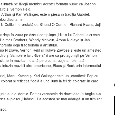
i aliniază pe lângă membrii acestei formaţii nume ca Joseph
ird şi Vernon Reid.
rthur şi Karl Wallinger, este o piesă în tradiţia Gabriel,
eloc disonante.
iz Celtic interpretată de Sinead O Connor, Richard Evans, Joji
 deja în 2003 pe discul compilaţie „Hit” a lui Gabriel, aici este
e Holmes Brothers, Wendy Melvoin, Arona N diaye şi Jah
entă deja tradiţională a artistului.
ona N Diaye, Vernon Reid şi Hukwe Zawose şi este un amestec
ectro şi Samplere iar „Rivers” îi are ca protagonişti pe Vernon
rsiune în muzica Indiană pe o construcţie ambientală.
infuzia muzicii afro-americane, Blues şi Rock prin intermediul
riel, Manu Katché şi Karl Wallinger este un „cântăcel” Pop cu
olorat şi reflecţia fidelă a unei lumi la fel de colorate în care
nţinut audio identic. Pentru variantele de download în Anglia s-a
ica al piesei „Habine”. La acestea se mai adaugă şi un filmuleţ
ept.