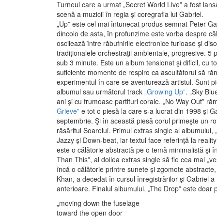
Turneul care a urmat „Secret World Live” a fost lansat
scenă a muzicii în regia şi coregrafia lui Gabriel.
„Up” este cel mai întunecat produs semnat Peter Gabri
dincolo de asta, în profunzime este vorba despre călăt
oscilează între răbufnirile electronice furioase şi d
tradiţionalele orchestraţii ambientale, progresive. 5 
sub 3 minute. Este un album tensionat şi dificil, cu t
suficiente momente de respiro ca ascultătorul să răm
experimentul în care se aventurează artistul. Sunt 
albumul sau următorul track
„Growing Up”
. „Sky Blu
ani şi cu frumoase partituri corale. „No Way Out” r
Grieve”
e tot o piesă la care s-a lucrat din 1998 şi 
septembrie. Şi în această piesă corul primeşte un rol 
răsăritul Soarelui. Primul extras single al albumului
Jazzy şi Down-beat, iar textul face referinţă la real
este o călătorie abstractă pe o temă minimalistă şi
Than This”, al doilea extras single să fie cea mai „v
încă o călătorie printre sunete şi zgomote abstracte,
Khan, a decedat în cursul înregistrărilor şi Gabriel a
anterioare. Finalul albumului, „The Drop” este doar p
„moving down the fuselage
toward the open door