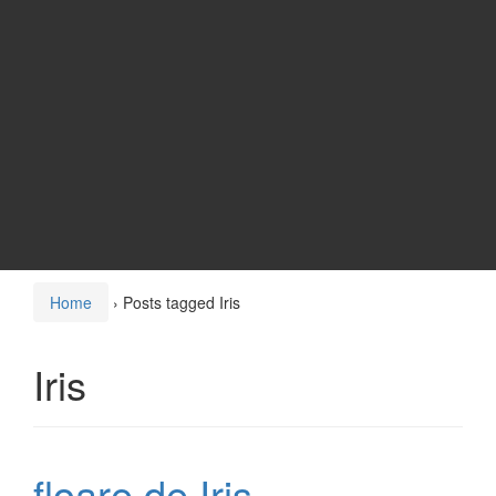
Home
›
Posts tagged Iris
Iris
floare de Iris