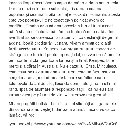
irosesc timpul ascultând o copie de mâna a doua sau a treia!
Dar nu muzica lor este subiectul, Iris rămân cea mai
populară şi cea mai iubită formaţie Rock din România, acesta
este vox populis-ul, este exact ca-n politică: avem ce
merităm! Treaba este că omul acesta a turnat în el alcool
până şi-a pus ficatul la pământ cu toate că nu o dată a fost
avertizat să se oprească, iar acum vin cu declaraţii de genul
acesta „boală ereditară”. Jenant. Mi-am amintit de o altă
fază: accidentul lui Kempes, s-a organizat şi un concert de
strângere de fonduri pentru operaţia lui, se zvonea că omu’ e
pe moarte, îl plângea toată lumea şi-n final, Kempes, bine
merci s-a cărat în Australia. Nu e cazul lui Cristi, Minculescu
este chiar bolnav şi suferinţa unui om este un fapt trist, dar
cerşetoria asta, melodrama asta care se întinde ca o
telenovelă de ani de zile, lipsa de demnitate şi nu în ultimul
rând, lipsa de asumare a responsabilităţii – că nu eu i-am
turnat votca pe gât ani de zile! – îmi provoacă greaţă!
Mi-am pregătit batista de nici nu mai ştiu câţi ani, garoafele
din coroană s-au veştejit, dar până atunci: încă o votcă cu
lămâie, vă rog!
[youtube=http://www.youtube.com/watch?v=NMfh4WQuGc8]