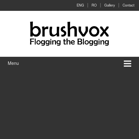
Skip to content
Skip to main menu
ENG
RO
Gallery
Contact
Menu