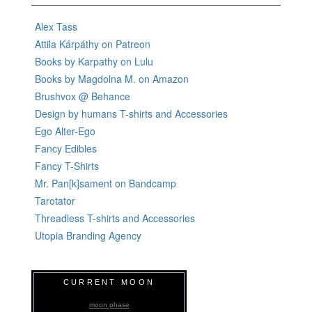
Alex Tass
Attila Kárpáthy on Patreon
Books by Karpathy on Lulu
Books by Magdolna M. on Amazon
Brushvox @ Behance
Design by humans T-shirts and Accessories
Ego Alter-Ego
Fancy Edibles
Fancy T-Shirts
Mr. Pan[k]sament on Bandcamp
Tarotator
Threadless T-shirts and Accessories
Utopia Branding Agency
CURRENT MOON
moon phase