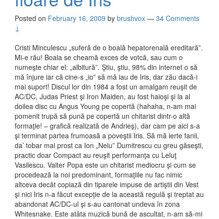
Posted on
February 16, 2009
by
brushvox
—
34 Comments
↓
Cristi Minculescu „suferă de o boală hepatorenală ereditară”.
Mi-e rău! Boala se cheamă exces de votcă, sau cum o
numeşte chiar el: „albitură”. Ştiu, ştiu, 98% din internet o să
mă înjure iar că cine-s „io” să mă iau de Iris, dar zău dacă-i
mai suport! Discul lor din 1984 a fost un amalgam reuşit de
AC/DC, Judas Priest şi Iron Maiden, au fost haioşi şi la al
doilea disc cu Angus Young pe copertă (hahaha, n-am mai
pomenit trupă să pună pe copertă un chitarist dintr-o altă
formaţie! – grafică realizată de Andrieş), dar cam pe aici s-a
şi terminat partea frumoasă a poveştii Iris. Să mă ierte fanii,
da’ tobar mai prost ca Ion „Nelu” Dumitrescu cu greu găseşti,
practic doar Compact au reuşit performanţa cu Leluţ
Vasilescu. Valter Popa este un chitarist mediocru şi cum se
procedează la noi predominant, formaţiile nu fac nimic
altceva decât copiază din tiparele impuse de artiştii din Vest
şi nici Iris n-a făcut excepţie de la această regulă şi treptat au
abandonat AC/DC-ul şi s-au cantonat undeva în zona
Whitesnake. Este atâta muzică bună de ascultat, n-am să-mi