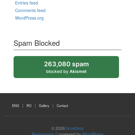
Entries feed
Comments feed
WordPress.org
Spam Blocked
263,080 spam
blocked by
Akismet
ENG
RO
Gallery
Contact
© 2026
brushvox
Responsive II
powered by
WordPress