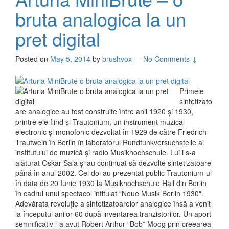
bruta analogica la un
pret digital
Posted on
May 5, 2014
by
brushvox
—
No Comments ↓
Primele
sintetizato
are analogice au fost construite între anii 1920 și 1930,
printre ele fiind și Trautonium, un instrument muzical
electronic și monofonic dezvoltat în 1929 de către Friedrich
Trautwein în Berlin în laboratorul Rundfunkversuchstelle al
institutului de muzică și radio Musikhochschule. Lui i s-a
alăturat Oskar Sala și au continuat să dezvolte sintetizatoare
până în anul 2002. Cei doi au prezentat public Trautonium-ul
în data de 20 Iunie 1930 la Musikhochschule Hall din Berlin
în cadrul unui spectacol intitulat “Neue Musik Berlin 1930″.
Adevărata revoluție a sintetizatoarelor analogice însă a venit
la începutul anilor 60 după inventarea tranzistorilor. Un aport
semnificativ l-a avut Robert Arthur “Bob” Moog prin creearea