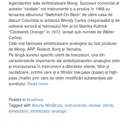
legendarelor sale sintetizatoare Moog. Succesul comercial al
acestor “ciudate” noi instrumente s-a produs în 1968 cu
lansarea albumului “Switched-On Bach” de către casa de
discuri Columbia al artistului Wendy Carlos (responsabil și de
coloana sonoră al faimosului film al lui Stanley Kubrick
“Clockwork Orange” în 1972, lansat sub numele de Walter
Carlos).
Cele mai faimoase sintetizatoare analogice au fost produse
de Moog, ARP, Roland, Korg și Yamaha.
Pe lângă sunetul specific oferit de tranzistori, una din
caracteristicile importante ale sintetizatoarelor analogice este
și incorporarea în instrument a diferitelor efecte, filtre și
oscilatoare, printre care și a filtrelor low-pass (joase) și high-
pass (înalte) prin care se obțin modificări substanțiale ale
sunetului.
Read more
Arturia MiniBrute – o bruta analogica la
›
un pret digital
Posted in
brushvox
Tagged with
Arturia MiniBrute
,
instrumente
,
review. oferte
,
sintetizator
,
sintetizator analogic