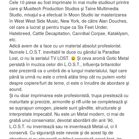
Cele 10 piese
au fost imprimate în mai multe studiouri printre
care şi Musitech Production Studios şi Taine Multimedia
Studio, mixajul s-a efectuat în Moon Studio iar masterizarea
în West West Side Music, New York, de către Alan Douches,
cel care a lucrat şi pentru trupe ca Six Feet Under,
Hatebreed, Cattle Decapitation, Cannibal Corpse, Kataklysm,
etc.
Adică avem de a face cu un material absolut profesionist.
Numele L.O.S.T. inevitabil te duce cu gândul la Paradise
Lost, ci nu la serialul TV LOST.
Şi ceva aromă Gotic Metal
persistă în muzica celor din L.O.S.T., influenţa britanicilor
este prezentă ca o umbră de-a lungul materialului, fapt care
până la urmă nu este o crimă atâta timp cât nu putem vorbi
despre copiere/furt de teme, ci este o înrudire de abordare şi
sound.
Şi nu doar imprimarea este profesionistă, trupa prestează cu
maturitate şi precizie, armoniile şi riff-urile se completează şi
se suprapun omogen, piesele sunt gândite, structurate şi
interpretate impecabil. Nu este un Metal modern, ci mai de
grabă unul conservator, devotat abordării din anii ’90,
L.O.S.T. nu inventează sau re-inventează Metal-ul, ci îl
conservă. Cu siguranţă este nevoie şi de acest tip de
abordare şi cu siguranţă publicul apreciază acest fapt, iar