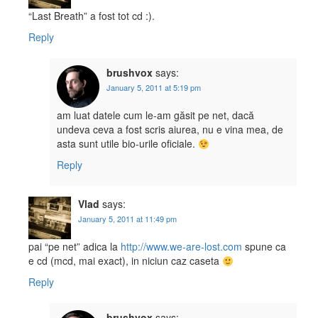
“Last Breath” a fost tot cd :).
Reply
brushvox
says:
January 5, 2011 at 5:19 pm
am luat datele cum le-am găsit pe net, dacă
undeva ceva a fost scris aiurea, nu e vina mea, de
asta sunt utile bio-urile oficiale.
Reply
Vlad
says:
January 5, 2011 at 11:49 pm
pai “pe net” adica la
http://www.we-are-lost.com
spune ca
e cd (mcd, mai exact), in niciun caz caseta
Reply
brushvox
says: