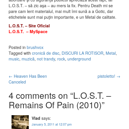
L.O.S.T. – să zic aşa – au mers la fix. Pentru Death mi se
pare cam lent materialul, mai mult îmi sună a a Gotic, dar
etichetele sunt mai puţin importante, e un Metal de calitate.
L.O.S.T. – Site Oficial
L.O.S.T. – MySpace
Posted in
brushvox
Tagged with
cronică de disc
,
DISCURI LA ROTISOR
,
Metal
,
music
,
muzică
,
not trandy
,
rock
,
underground
←
Heaven Has Been
pistoletto!
→
Post navigation
Canceled
4 comments on “
L.O.S.T. –
Remains Of Pain (2010)
”
Vlad
says:
January 5, 2011 at 12:07 pm