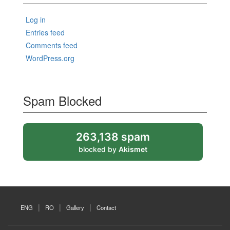
Log in
Entries feed
Comments feed
WordPress.org
Spam Blocked
263,138 spam
blocked by
Akismet
ENG
RO
Gallery
Contact