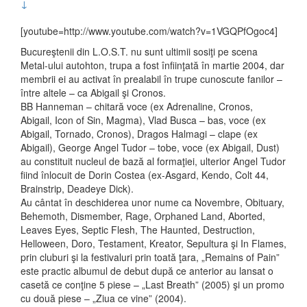
↓
[youtube=http://www.youtube.com/watch?v=1VGQPfOgoc4]
Bucureştenii din L.O.S.T. nu sunt ultimii sosiţi pe scena
Metal-ului autohton, trupa a fost înfiinţată în martie 2004, dar
membrii ei au activat în prealabil în trupe cunoscute fanilor –
între altele – ca Abigail şi Cronos.
BB Hanneman – chitară voce (ex Adrenaline, Cronos,
Abigail, Icon of Sin, Magma), Vlad Busca – bas, voce (ex
Abigail, Tornado, Cronos), Dragos Halmagi – clape (ex
Abigail), George Angel Tudor – tobe, voce (ex Abigail, Dust)
au constituit nucleul de bază al formaţiei, ulterior Angel Tudor
fiind înlocuit de Dorin Costea (ex-Asgard, Kendo, Colt 44,
Brainstrip, Deadeye Dick).
Au cântat în deschiderea unor nume ca Novembre, Obituary,
Behemoth, Dismember, Rage, Orphaned Land, Aborted,
Leaves Eyes, Septic Flesh, The Haunted, Destruction,
Helloween, Doro, Testament, Kreator, Sepultura şi In Flames,
prin cluburi şi la festivaluri prin toată ţara, „Remains of Pain”
este practic albumul de debut după ce anterior au lansat o
casetă ce conţine 5 piese – „Last Breath” (2005) şi un promo
cu două piese – „Ziua ce vine” (2004).