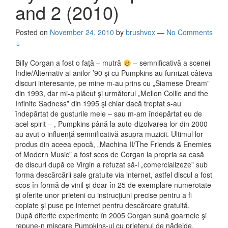
and 2 (2010)
Posted on
November 24, 2010
by
brushvox
—
No Comments
↓
Billy Corgan a fost o faţă – mutră
– semnificativă a scenei
Indie/Alternativ al anilor ’90 şi cu Pumpkins au furnizat câteva
discuri interesante, pe mine m-au prins cu „Siamese Dream”
din 1993, dar mi-a plăcut şi următorul „Mellon Collie and the
Infinite Sadness” din 1995 şi chiar dacă treptat s-au
îndepărtat de gusturile mele – sau m-am îndepărtat eu de
acel spirit – , Pumpkins până la auto-dizolvarea lor din 2000
au avut o influenţă semnificativă asupra muzicii. Ultimul lor
produs din aceea epocă, „Machina II/The Friends & Enemies
of Modern Music” a fost scos de Corgan la propria sa casă
de discuri după ce Virgin a refuzat să-l „comercializeze” sub
forma descărcării sale gratuite via internet, astfel discul a fost
scos în formă de vinil şi doar în 25 de exemplare numerotate
şi oferite unor prieteni cu instrucţiuni precise pentru a fi
copiate şi puse pe internet pentru descărcare gratuită.
După diferite experimente în 2005 Corgan sună goarnele şi
repune-n mişcare Pumpkins-ul cu prietenul de nădejde,