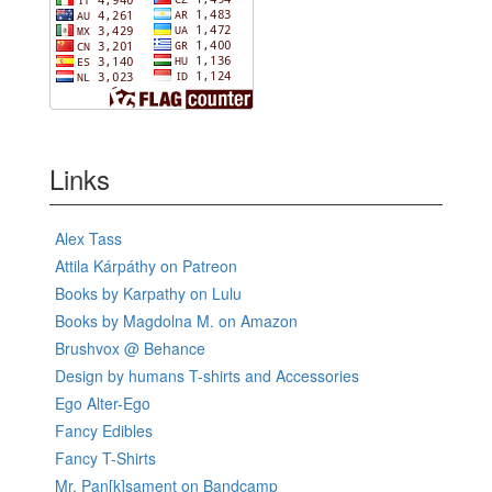
Links
Alex Tass
Attila Kárpáthy on Patreon
Books by Karpathy on Lulu
Books by Magdolna M. on Amazon
Brushvox @ Behance
Design by humans T-shirts and Accessories
Ego Alter-Ego
Fancy Edibles
Fancy T-Shirts
Mr. Pan[k]sament on Bandcamp