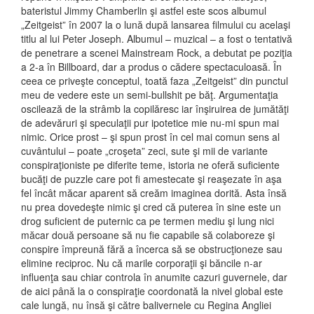
bateristul Jimmy Chamberlin şi astfel este scos albumul
„Zeitgeist” în 2007 la o lună după lansarea filmului cu acelaşi
titlu al lui Peter Joseph. Albumul – muzical – a fost o tentativă
de penetrare a scenei Mainstream Rock, a debutat pe poziţia
a 2-a în Billboard, dar a produs o cădere spectaculoasă. În
ceea ce priveşte conceptul, toată faza „Zeitgeist” din punctul
meu de vedere este un semi-bullshit pe băţ. Argumentaţia
oscilează de la strâmb la copilăresc iar înşiruirea de jumătăţi
de adevăruri şi speculaţii pur ipotetice mie nu-mi spun mai
nimic. Orice prost – şi spun prost în cel mai comun sens al
cuvântului – poate „croşeta” zeci, sute şi mii de variante
conspiraţioniste pe diferite teme, istoria ne oferă suficiente
bucăţi de puzzle care pot fi amestecate şi reaşezate în aşa
fel încât măcar aparent să creăm imaginea dorită. Asta însă
nu prea dovedeşte nimic şi cred că puterea în sine este un
drog suficient de puternic ca pe termen mediu şi lung nici
măcar două persoane să nu fie capabile să colaboreze şi
conspire împreună fără a încerca să se obstrucţioneze sau
elimine reciproc. Nu că marile corporaţii şi băncile n-ar
influenţa sau chiar controla în anumite cazuri guvernele, dar
de aici până la o conspiraţie coordonată la nivel global este
cale lungă, nu însă şi către balivernele cu Regina Angliei