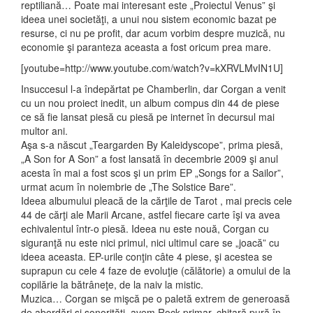
reptiliană… Poate mai interesant este „Proiectul Venus” şi
ideea unei societăţi, a unui nou sistem economic bazat pe
resurse, ci nu pe profit, dar acum vorbim despre muzică, nu
economie şi paranteza aceasta a fost oricum prea mare.
[youtube=http://www.youtube.com/watch?v=kXRVLMvIN1U]
Insuccesul l-a îndepărtat pe Chamberlin, dar Corgan a venit
cu un nou proiect inedit, un album compus din 44 de piese
ce să fie lansat piesă cu piesă pe internet în decursul mai
multor ani.
Aşa s-a născut „Teargarden By Kaleidyscope”, prima piesă,
„A Son for A Son” a fost lansată în decembrie 2009 şi anul
acesta în mai a fost scos şi un prim EP „Songs for a Sailor”,
urmat acum în noiembrie de „The Solstice Bare”.
Ideea albumului pleacă de la cărţile de Tarot , mai precis cele
44 de cărţi ale Marii Arcane, astfel fiecare carte îşi va avea
echivalentul într-o piesă. Ideea nu este nouă, Corgan cu
siguranţă nu este nici primul, nici ultimul care se „joacă” cu
ideea aceasta. EP-urile conţin câte 4 piese, şi acestea se
suprapun cu cele 4 faze de evoluţie (călătorie) a omului de la
copilărie la bătrâneţe, de la naiv la mistic.
Muzica… Corgan se mişcă pe o paletă extrem de generoasă
de abordări şi sonorităţi, avem Rock primar, chitară pură în