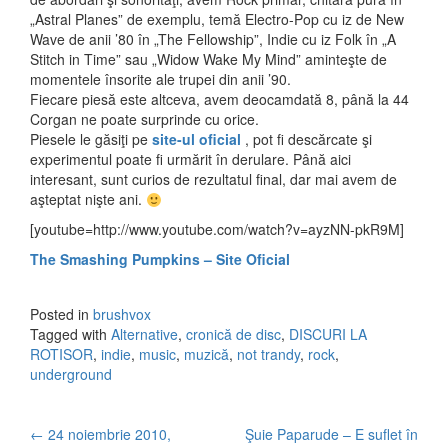
„Astral Planes” de exemplu, temă Electro-Pop cu iz de New
Wave de anii ’80 în „The Fellowship”, Indie cu iz Folk în „A
Stitch in Time” sau „Widow Wake My Mind” aminteşte de
momentele însorite ale trupei din anii ’90.
Fiecare piesă este altceva, avem deocamdată 8, până la 44
Corgan ne poate surprinde cu orice.
Piesele le găsiţi pe
site-ul oficial
, pot fi descărcate şi
experimentul poate fi urmărit în derulare. Până aici
interesant, sunt curios de rezultatul final, dar mai avem de
aşteptat nişte ani.
[youtube=http://www.youtube.com/watch?v=ayzNN-pkR9M]
The Smashing Pumpkins – Site Oficial
Posted in
brushvox
Tagged with
Alternative
,
cronică de disc
,
DISCURI LA
ROTISOR
,
indie
,
music
,
muzică
,
not trandy
,
rock
,
underground
←
24 noiembrie 2010,
Şuie Paparude – E suflet în