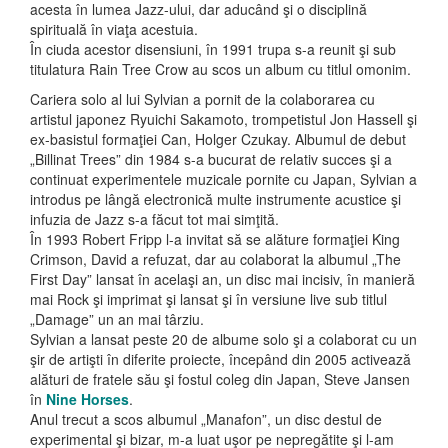
acesta în lumea Jazz-ului, dar aducând şi o disciplină
spirituală în viaţa acestuia.
În ciuda acestor disensiuni, în 1991 trupa s-a reunit şi sub
titulatura Rain Tree Crow au scos un album cu titlul omonim.
Cariera solo al lui Sylvian a pornit de la colaborarea cu
artistul japonez Ryuichi Sakamoto, trompetistul Jon Hassell şi
ex-basistul formaţiei Can, Holger Czukay. Albumul de debut
„Billinat Trees” din 1984 s-a bucurat de relativ succes şi a
continuat experimentele muzicale pornite cu Japan, Sylvian a
introdus pe lângă electronică multe instrumente acustice şi
infuzia de Jazz s-a făcut tot mai simţită.
În 1993 Robert Fripp l-a invitat să se alăture formaţiei King
Crimson, David a refuzat, dar au colaborat la albumul „The
First Day” lansat în acelaşi an, un disc mai incisiv, în manieră
mai Rock şi imprimat şi lansat şi în versiune live sub titlul
„Damage” un an mai târziu.
Sylvian a lansat peste 20 de albume solo şi a colaborat cu un
şir de artişti în diferite proiecte, începând din 2005 activează
alături de fratele său şi fostul coleg din Japan, Steve Jansen
în
Nine Horses
.
Anul trecut a scos albumul „Manafon”, un disc destul de
experimental şi bizar, m-a luat uşor pe nepregătite şi l-am