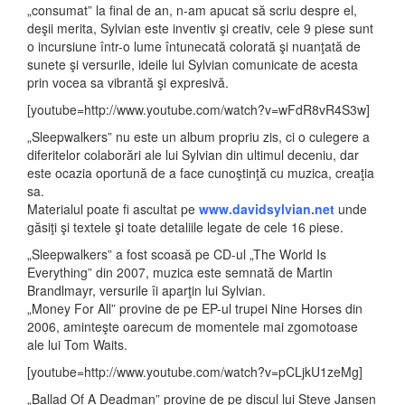
„consumat” la final de an, n-am apucat să scriu despre el,
deşii merita, Sylvian este inventiv şi creativ, cele 9 piese sunt
o incursiune într-o lume întunecată colorată şi nuanţată de
sunete şi versurile, ideile lui Sylvian comunicate de acesta
prin vocea sa vibrantă şi expresivă.
[youtube=http://www.youtube.com/watch?v=wFdR8vR4S3w]
„Sleepwalkers” nu este un album propriu zis, ci o culegere a
diferitelor colaborări ale lui Sylvian din ultimul deceniu, dar
este ocazia oportună de a face cunoştinţă cu muzica, creaţia
sa.
Materialul poate fi ascultat pe
www.davidsylvian.net
unde
găsiţi şi textele şi toate detaliile legate de cele 16 piese.
„Sleepwalkers” a fost scoasă pe CD-ul „The World Is
Everything” din 2007, muzica este semnată de Martin
Brandlmayr, versurile îi aparţin lui Sylvian.
„Money For All” provine de pe EP-ul trupei Nine Horses din
2006, aminteşte oarecum de momentele mai zgomotoase
ale lui Tom Waits.
[youtube=http://www.youtube.com/watch?v=pCLjkU1zeMg]
„Ballad Of A Deadman” provine de pe discul lui Steve Jansen