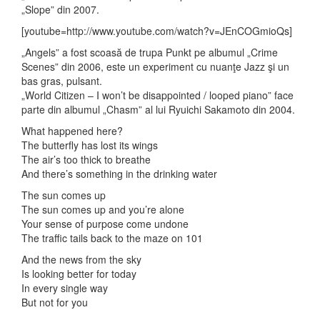
„Slope” din 2007.
[youtube=http://www.youtube.com/watch?v=JEnCOGmioQs]
„Angels” a fost scoasă de trupa Punkt pe albumul „Crime
Scenes” din 2006, este un experiment cu nuanţe Jazz şi un
bas gras, pulsant.
„World Citizen – I won’t be disappointed / looped piano” face
parte din albumul „Chasm” al lui Ryuichi Sakamoto din 2004.
What happened here?
The butterfly has lost its wings
The air’s too thick to breathe
And there’s something in the drinking water
The sun comes up
The sun comes up and you’re alone
Your sense of purpose come undone
The traffic tails back to the maze on 101
And the news from the sky
Is looking better for today
In every single way
But not for you