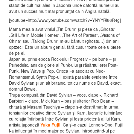
statut de cult mai ales în Japonia unde datorită numelui au
avut un succes mult mai pronunţat ca-n Anglia natală.
[youtube=http://www.youtube.com/watch?v=YNYYRl86R4g]
Mama mea a avut vinilul „Tin Drum” şi piese ca „Ghosts”,
„Still Life in Mobile Homes”, „The Art of Parties”, „Visions of
China” sau „Talking Drum” m-au bântuit (ghosts…) din
anii
optzeci. Este un album genial, fără cusur toate cele 8 piese
de pe el.
Japan au prins epoca Rock-ului Progresiv – pe bune – şi
Psihedelic, anii de glorie al Punk-ului şi răsăritul erei Post-
Punk, New Wave şi Pop. Critica i-a asociat cu Neo-
Romantismul, Synth Pop-ul, există paralele evidente între
David Sylvian şi un alt britanic, tot cu nume de David, exact,
domnul Bowie.
Trupa compusă din David Sylvian – voce, clape -, Richard
Barbieri – clape, Mick Karn – bas şi ulterior Rob Dean –
chitară şi Masami Tsuchiya – clape s-a destrămat în urma
tensiunilor creative dintre Sylvian şi Karn, lucrurile fulminând
cu relaţia înfiripată între Sylvian şi fosta prietenă al lui Karn,
artista japoneză
Yuka Fujii
. Ca şi-n cazul Lennon-Ono, Fujii
l-a influenţat în mod major pe Sylvian, introducând-ul pe