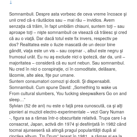
↓
Somnambuli. Despre asta vorbesc de ceva vreme încoace şi
unii cred că-s răutăcios sau – mai rău – invidios. Avem
senzaţia că trăim, în fapt umblăm chiauni, suntem toţi – sau
aproape toţi – nişte somnambuli ce visează că trăiesc şi cred
că au o viaţă. Dar dacă totul este fix invers, respectiv pe
dos? Realitatea este o iluzie mascată de un decor bine
gândit, viaţa este un vis – sau coşmar -, albul este negru şi
frumosul urât. Eu nu aş exclude nici o ipoteză, dar da, unii –
majoritatea – consideră că eu sunt nebun. Sau somnambul.
Nu cred în nici o conspiraţie, ci în comoditate, delăsare,
lăcomie, alte alea, fiţe pur umane.
Suntem consumatori comozi şi docili. Şi dispensabili.
Somnambuli. Cum spune David: „Something to wake us
From cultural slumbers, You fucking sleepwalkers Go on and
sleep…”
Sylvian (52 de ani) nu este o faţă prea cunoscută, ca şi alţi
pionieri ai muzicii electro-experimentale – vezi Gary Numan
-, figura sa a rămas într-o obscuritate relativă. Trupa care l-a
consacrat, Japan, activă din 1974 şi desfiinţată în 1982 când
tocmai ajunseseră să atingă pragul popularităţii după al
cincilea album „Tin Drum” lansat în 1981, a rămas şi ea la