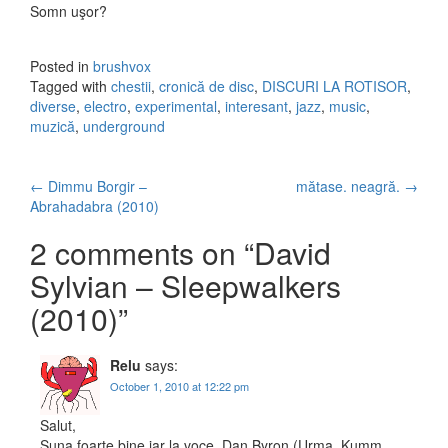
Somn uşor?
Posted in
brushvox
Tagged with
chestii
,
cronică de disc
,
DISCURI LA ROTISOR
,
diverse
,
electro
,
experimental
,
interesant
,
jazz
,
music
,
muzică
,
underground
←
Dimmu Borgir –
mătase. neagră.
→
Post navigation
Abrahadabra (2010)
2 comments on “
David
Sylvian – Sleepwalkers
(2010)
”
Relu
says:
October 1, 2010 at 12:22 pm
Salut,
Suna foarte bine iar la voce, Dan Byron (Urma, Kumm