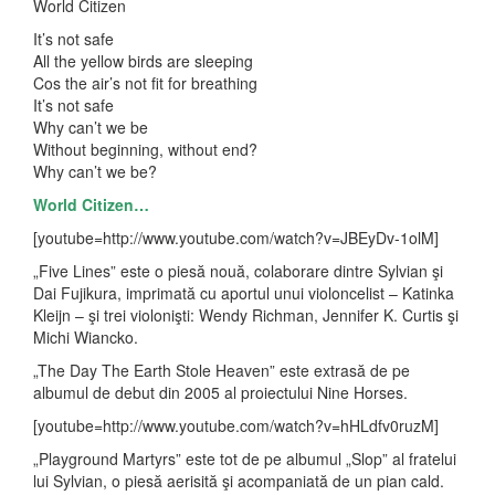
World Citizen
It’s not safe
All the yellow birds are sleeping
Cos the air’s not fit for breathing
It’s not safe
Why can’t we be
Without beginning, without end?
Why can’t we be?
World Citizen…
[youtube=http://www.youtube.com/watch?v=JBEyDv-1olM]
„Five Lines” este o piesă nouă, colaborare dintre Sylvian şi
Dai Fujikura, imprimată cu aportul unui violoncelist – Katinka
Kleijn – şi trei violonişti: Wendy Richman, Jennifer K. Curtis şi
Michi Wiancko.
„The Day The Earth Stole Heaven” este extrasă de pe
albumul de debut din 2005 al proiectului Nine Horses.
[youtube=http://www.youtube.com/watch?v=hHLdfv0ruzM]
„Playground Martyrs” este tot de pe albumul „Slop” al fratelui
lui Sylvian, o piesă aerisită şi acompaniată de un pian cald.