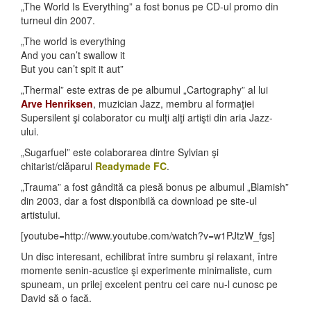
„The World Is Everything” a fost bonus pe CD-ul promo din
turneul din 2007.
„The world is everything
And you can’t swallow it
But you can’t spit it aut”
„Thermal” este extras de pe albumul „Cartography” al lui
Arve Henriksen
, muzician Jazz, membru al formaţiei
Supersilent şi colaborator cu mulţi alţi artişti din aria Jazz-
ului.
„Sugarfuel” este colaborarea dintre Sylvian şi
chitarist/clăparul
Readymade FC
.
„Trauma” a fost gândită ca piesă bonus pe albumul „Blamish”
din 2003, dar a fost disponibilă ca download pe site-ul
artistului.
[youtube=http://www.youtube.com/watch?v=w1PJtzW_fgs]
Un disc interesant, echilibrat între sumbru şi relaxant, între
momente senin-acustice şi experimente minimaliste, cum
spuneam, un prilej excelent pentru cei care nu-l cunosc pe
David să o facă.