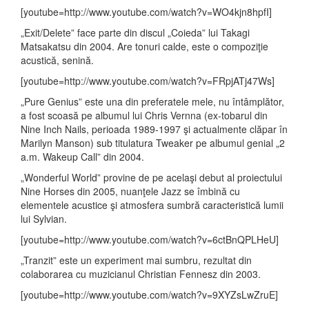
[youtube=http://www.youtube.com/watch?v=WO4kjn8hpfI]
„Exit/Delete” face parte din discul „Coieda” lui Takagi
Matsakatsu din 2004. Are tonuri calde, este o compoziţie
acustică, senină.
[youtube=http://www.youtube.com/watch?v=FRpjATj47Ws]
„Pure Genius” este una din preferatele mele, nu întâmplător,
a fost scoasă pe albumul lui Chris Vernna (ex-tobarul din
Nine Inch Nails, perioada 1989-1997 şi actualmente clăpar în
Marilyn Manson) sub titulatura Tweaker pe albumul genial „2
a.m. Wakeup Call” din 2004.
„Wonderful World” provine de pe acelaşi debut al proiectului
Nine Horses din 2005, nuanţele Jazz se îmbină cu
elementele acustice şi atmosfera sumbră caracteristică lumii
lui Sylvian.
[youtube=http://www.youtube.com/watch?v=6ctBnQPLHeU]
„Tranzit” este un experiment mai sumbru, rezultat din
colaborarea cu muzicianul Christian Fennesz din 2003.
[youtube=http://www.youtube.com/watch?v=9XYZsLwZruE]