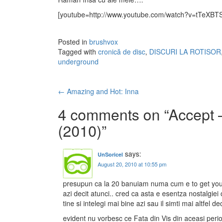
[youtube=http://www.youtube.com/watch?v=tTeXBTS
Posted in
brushvox
Tagged with
cronică de disc
,
DISCURI LA ROTISOR
underground
←
Amazing and Hot: Inna
Post navigation
4 comments on “
Accept 
(2010)
”
says:
UnSoricel
August 20, 2010 at 10:55 pm
presupun ca la 20 banuiam numa cum e to get your
azi decit atunci.. cred ca asta e esentza nostalgiei
tine si intelegi mai bine azi sau il simti mai altfel 
evident nu vorbesc ce Fata din Vis din aceasi perio