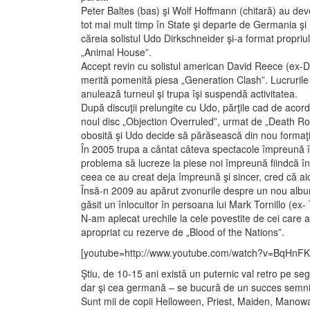
Peter Baltes (bas) şi Wolf Hoffmann (chitară) au dev
tot mai mult timp în State şi departe de Germania şi r
căreia solistul Udo Dirkschneider şi-a format propri
„Animal House”.
Accept revin cu solistul american David Reece (ex-D
merită pomenită piesa „Generation Clash”. Lucrurile î
anulează turneul şi trupa îşi suspendă activitatea.
După discuţii prelungite cu Udo, părţile cad de acord
noul disc „Objection Overruled”, urmat de „Death Ro
obosită şi Udo decide să părăsească din nou formaţ
În 2005 trupa a cântat câteva spectacole împreună î
problema să lucreze la piese noi împreună fiindcă în
ceea ce au creat deja împreună şi sincer, cred că ai
Însă-n 2009 au apărut zvonurile despre un nou album
găsit un înlocuitor în persoana lui Mark Tornillo (ex-
N-am aplecat urechile la cele povestite de cei care
apropriat cu rezerve de „Blood of the Nations”.
[youtube=http://www.youtube.com/watch?v=BqHnF
Ştiu, de 10-15 ani există un puternic val retro pe s
dar şi cea germană – se bucură de un succes semnifi
Sunt mii de copii Helloween, Priest, Maiden, Manowar,