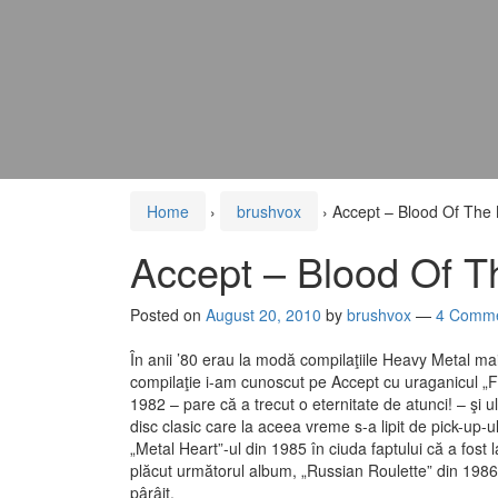
Home
›
brushvox
›
Accept – Blood Of The 
Accept – Blood Of T
Posted on
August 20, 2010
by
brushvox
—
4 Comme
În anii ’80 erau la modă compilaţiile Heavy Metal ma
compilaţie i-am cunoscut pe Accept cu uraganicul „F
1982 – pare că a trecut o eternitate de atunci! – şi u
disc clasic care la aceea vreme s-a lipit de pick-up-
„Metal Heart”-ul din 1985 în ciuda faptului că a fos
plăcut următorul album, „Russian Roulette” din 1986, 
pârâit.