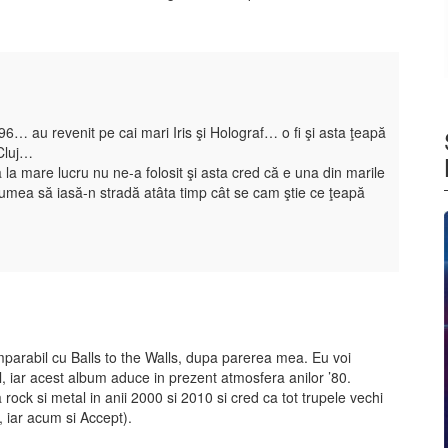
 au revenit pe cai mari Iris şi Holograf… o fi şi asta ţeapă
 Cluj…
la mare lucru nu ne-a folosit şi asta cred că e una din marile
lumea să iasă-n stradă atâta timp cât se cam ştie ce ţeapă
parabil cu Balls to the Walls, dupa parerea mea. Eu voi
, iar acest album aduce in prezent atmosfera anilor ’80.
 rock si metal in anii 2000 si 2010 si cred ca tot trupele vechi
 iar acum si Accept).