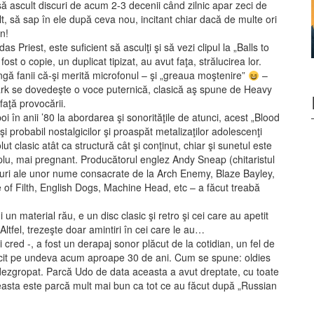
să ascult discuri de acum 2-3 decenii când zilnic apar zeci de
lt, să sap în ele după ceva nou, incitant chiar dacă de multe ori
n!
Priest, este suficient să asculţi şi să vezi clipul la „Balls to
ost o copie, un duplicat tipizat, au avut faţa, strălucirea lor.
ngă fanii că-şi merită microfonul – şi „greaua moştenire”
–
ark se dovedeşte o voce puternică, clasică aş spune de Heavy
faţă provocării.
oi în anii ’80 la abordarea şi sonorităţile de atunci, acest „Blood
şi probabil nostalgicilor şi proaspăt metalizaţilor adolescenţi
 clasic atât ca structură cât şi conţinut, chiar şi sunetul este
amplu, mai pregnant. Producătorul englez Andy Sneap (chitaristul
scuri ale unor nume consacrate de la Arch Enemy, Blaze Bayley,
f Filth, English Dogs, Machine Head, etc – a făcut treabă
un material rău, e un disc clasic şi retro şi cei care au apetit
ltfel, trezeşte doar amintiri în cei care le au…
cred -, a fost un derapaj sonor plăcut de la cotidian, un fel de
ăcit pe undeva acum aproape 30 de ani. Cum se spune: oldies
i dezgropat. Parcă Udo de data aceasta a avut dreptate, cu toate
asta este parcă mult mai bun ca tot ce au făcut după „Russian