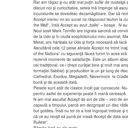
Rar am răgaz şi cu atât mai puţin sufăr de nostalgii 
discuri noi şi curiozitatea, setea mă împinge să ascu
incursiunile se dovedesc dezamăgitoare. Dar să revi
Accept mereu mi-au sunat ca răspunsul teuton la Judas 
the Wall”, însă Accept au avut „balls” – boaşe . N-au f
Noul sosit Mark Tornillo are ingrata sarcină să convi
de la Udo şi în ciuda scepticismului meu asumat, M
Metal, are hârâiala lui Udo şi forţa necesară să facă 
Ascultând cele 12 piese aliniate Accept ne trimit înap
of the Nations” cu siguranţă făcea furori în acea eră 
rezervă momente de satisfacţie. Este un album absolut
cel tradiţional, ce-i drept curăţat bine şi mult mai 
formaţiei Sabbat) şi producător la un şir lung de di
Cathedral, Exodus, Megadeth, Nevermore la Cradle o
bună şi de această dată.
Piesele sunt atât de clasice încât par cunoscute. Nu-i 
pentru astfel de experienţe poate fi mană cerească. A
N-am mai ascultat Accept de ani de zile – zeci de ani 
capsulă a timpului, parcă am dezgropat un disc răt
but goldies. Însă nu tot ce a fost îngropat trebuie ş
că ce au reuşit să pună pe masă Accept de data ace
Rullete”.
Rămân însă cu ale mele….