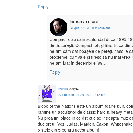
Reply
brushvox
says:
August 21, 2010 at 6:34 am
Compact s-au cam scufundat după 1995-1996…
de Bucureşti, Compact totuşi fiind trupă din
ne-am cam dat boaşele de pereţi, nasol e că 
probleme. cumva e şi firesc să nu mai vrea 
ne-am luat în decembrie ’89….
Reply
says:
Pancu
September 15, 2010 at 12:12 pm
Blood of the Nations este un album foarte bun, com
ramine un ascultator de classic hard & heavy metal
Nu prea imi place in ce directie se intreapta muzica
duc greul (vezi Judas, Maiden, Saxon, Whitesnake,
5 stele din 5 pentru acest album!