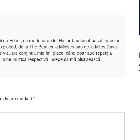
ai de Priest, cu readucerea lui Halford au făcut pasul înapoi în
Exploited, de la The Beatles la Ministry sau de la Miles Davis
 vie, are conţinut, mie îmi place. când doar aud repetiţia
e mine muzica respectivă începe să mă plictisească.
ields are marked
*