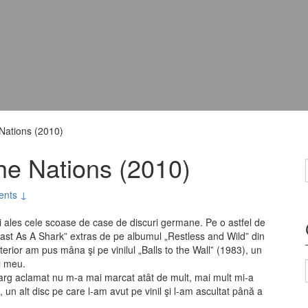
Nations (2010)
he Nations (2010)
nts ↓
i ales cele scoase de case de discuri germane. Pe o astfel de
ast As A Shark” extras de pe albumul „Restless and Wild” din
lterior am pus mâna şi pe vinilul „Balls to the Wall” (1983), un
ul meu.
t larg aclamat nu m-a mai marcat atât de mult, mai mult mi-a
un alt disc pe care l-am avut pe vinil şi l-am ascultat până a