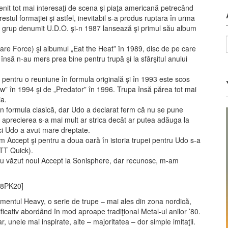
enit tot mai interesaţi de scena şi piaţa americană petrecând
estul formaţiei şi astfel, inevitabil s-a produs ruptara în urma
ul grup denumit U.D.O. şi-n 1987 lansează şi primul său album
are Force) şi albumul „Eat the Heat” în 1989, disc de pe care
nsă n-au mers prea bine pentru trupă şi la sfârşitul anului
 pentru o reuniune în formula originală şi în 1993 este scos
w” în 1994 şi de „Predator” în 1996. Trupa însă părea tot mai
ia.
n formula clasică, dar Udo a declarat ferm că nu se pune
 aprecierea s-a mai mult ar strica decât ar putea adăuga la
ci Udo a avut mare dreptate.
 Accept şi pentru a doua oară în istoria trupei pentru Udo s-a
 TT Quick).
 au văzut noul Accept la Sonisphere, dar recunosc, m-am
K8PK20]
egmentul Heavy, o serie de trupe – mai ales din zona nordică,
cativ abordând în mod aproape tradiţional Metal-ul anilor ’80.
 unele mai inspirate, alte – majoritatea – dor simple imitaţii.