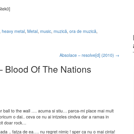
tek0]
,
heavy metal
,
Metal
,
music
,
muzică
,
ora de muzică
,
Absolace – resolve[d] (2010)
→
– Blood Of The Nations
 ball to the wall …. acuma si stiu… parca-mi place mai mult
 oricum o dai.. ceva ce nu ai intzeles cindva dar a ramas in
decit doar rock…
ada .. fatza de ea…. nu regret nimic ! sper ca nu o mai cinta!