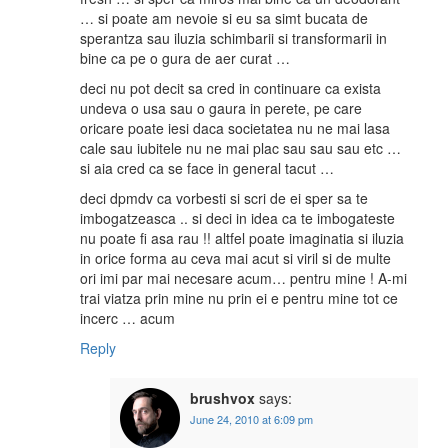
… si poate am nevoie si eu sa simt bucata de
sperantza sau iluzia schimbarii si transformarii in
bine ca pe o gura de aer curat …
deci nu pot decit sa cred in continuare ca exista
undeva o usa sau o gaura in perete, pe care
oricare poate iesi daca societatea nu ne mai lasa
cale sau iubitele nu ne mai plac sau sau sau etc …
si aia cred ca se face in general tacut …
deci dpmdv ca vorbesti si scri de ei sper sa te
imbogatzeasca .. si deci in idea ca te imbogateste
nu poate fi asa rau !! altfel poate imaginatia si iluzia
in orice forma au ceva mai acut si viril si de multe
ori imi par mai necesare acum… pentru mine ! A-mi
trai viatza prin mine nu prin ei e pentru mine tot ce
incerc … acum
Reply
brushvox
says:
June 24, 2010 at 6:09 pm