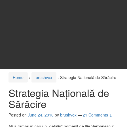
Home
›
brushvox
›
Strategia Națională de Sărăcire
Strategia Națională de
Sărăcire
Posted on
June 24, 2010
by
brushvox
—
21 Comments ↓
Mi-a rămas în cap un „detaliu” pomenit de Ilie Șerbănescu: