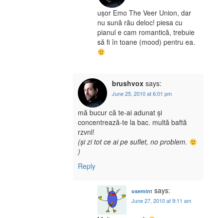
ușor Emo The Veer Union, dar
nu sună rău deloc! piesa cu
pianul e cam romantică, trebuie
să fi în toane (mood) pentru ea.
brushvox
says:
June 25, 2010 at 6:01 pm
mă bucur că te-ai adunat și
concentrează-te la bac. multă baftă
rzvnl!
(și zi tot ce ai pe suflet, no problem.
)
Reply
says:
osemint
June 27, 2010 at 9:11 am