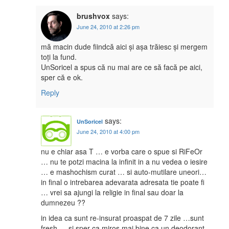
brushvox
says:
June 24, 2010 at 2:26 pm
mă macin dude fiindcă aici și așa trăiesc și mergem
toți la fund.
UnSoricel a spus că nu mai are ce să facă pe aici,
sper că e ok.
Reply
says:
UnSoricel
June 24, 2010 at 4:00 pm
nu e chiar asa T … e vorba care o spue si RiFeOr
… nu te potzi macina la infinit in a nu vedea o iesire
… e mashochism curat … si auto-mutilare uneori…
in final o intrebarea adevarata adresata tie poate fi
… vrei sa ajungi la religie in final sau doar la
dumnezeu ??
in idea ca sunt re-insurat proaspat de 7 zile …sunt
fresh … si sper ca miros mai bine ca un deodorant