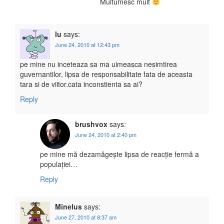
Multumesc mult
lu
says:
June 24, 2010 at 12:43 pm
pe mine nu inceteaza sa ma uimeasca nesimtirea
guvernantilor, lipsa de responsabilitate fata de aceasta
tara si de viitor.cata inconstienta sa ai?
Reply
brushvox
says:
June 24, 2010 at 2:40 pm
pe mine mă dezamăgește lipsa de reacție fermă a
populației…
Reply
Minelus
says:
June 27, 2010 at 8:37 am