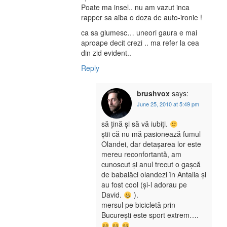
Poate ma insel.. nu am vazut inca
rapper sa aiba o doza de auto-ironie !
ca sa glumesc… uneori gaura e mai
aproape decit crezi .. ma refer la cea
din zid evident..
Reply
brushvox
says:
June 25, 2010 at 5:49 pm
să țină și să vă iubiți.
știi că nu mă pasionează fumul
Olandei, dar detașarea lor este
mereu reconfortantă, am
cunoscut și anul trecut o gașcă
de babalâci olandezi în Antalia și
au fost cool (și-l adorau pe
David.
).
mersul pe bicicletă prin
București este sport extrem….