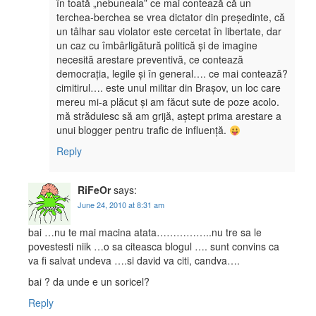
în toată „nebuneala” ce mai contează că un
terchea-berchea se vrea dictator din președinte, că
un tâlhar sau violator este cercetat în libertate, dar
un caz cu îmbârligătură politică și de imagine
necesită arestare preventivă, ce contează
democrația, legile și în general…. ce mai contează?
cimitirul…. este unul militar din Brașov, un loc care
mereu mi-a plăcut și am făcut sute de poze acolo.
mă străduiesc să am grijă, aștept prima arestare a
unui blogger pentru trafic de influență.
Reply
RiFeOr
says:
June 24, 2010 at 8:31 am
bai …nu te mai macina atata……………..nu tre sa le
povestesti niik …o sa citeasca blogul …. sunt convins ca
va fi salvat undeva ….si david va citi, candva….
bai ? da unde e un soricel?
Reply