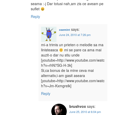
seama :-j Dar totusi nah,am zis ce aveam pe
suflet
Reply
says:
osemint
June 24, 2010 at 7:26 pm
mi-a trimis un prieten o melodie sa ma
linisteasca
mi se pare ca ama mai
auzit-o dar nu stiu unde
[youtube=http://www.youtube.com/watc
h?v=rhN7SG-H-3k]
Si,ca bonus de la mine ceva mai
alternativ,i-am gasit aseara
[youtube=http://www.youtube.com/watc
h?v=Jm-Kxmgrelk]
Reply
brushvox
says:
June 25, 2010 at 6:04 pm