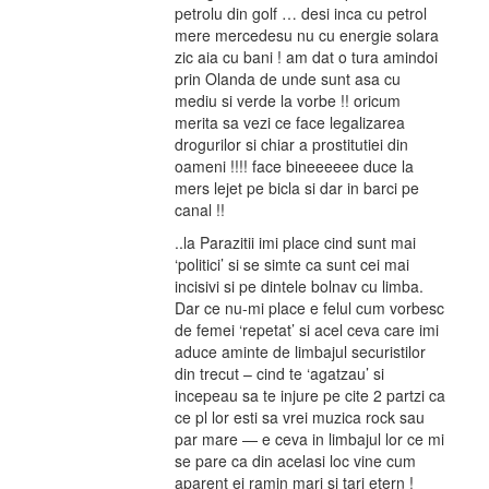
petrolu din golf … desi inca cu petrol
mere mercedesu nu cu energie solara
zic aia cu bani ! am dat o tura amindoi
prin Olanda de unde sunt asa cu
mediu si verde la vorbe !! oricum
merita sa vezi ce face legalizarea
drogurilor si chiar a prostitutiei din
oameni !!!! face bineeeeee duce la
mers lejet pe bicla si dar in barci pe
canal !!
..la Parazitii imi place cind sunt mai
‘politici’ si se simte ca sunt cei mai
incisivi si pe dintele bolnav cu limba.
Dar ce nu-mi place e felul cum vorbesc
de femei ‘repetat’ si acel ceva care imi
aduce aminte de limbajul securistilor
din trecut – cind te ‘agatzau’ si
incepeau sa te injure pe cite 2 partzi ca
ce pl lor esti sa vrei muzica rock sau
par mare — e ceva in limbajul lor ce mi
se pare ca din acelasi loc vine cum
aparent ei ramin mari si tari etern !