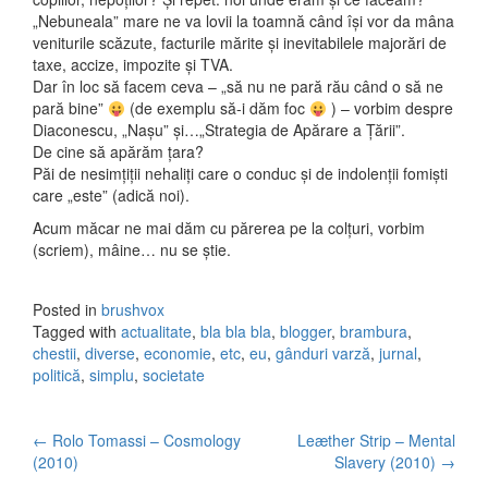
„Nebuneala” mare ne va lovii la toamnă când își vor da mâna
veniturile scăzute, facturile mărite și inevitabilele majorări de
taxe, accize, impozite și TVA.
Dar în loc să facem ceva – „să nu ne pară rău când o să ne
pară bine”
(de exemplu să-i dăm foc
) – vorbim despre
Diaconescu, „Nașu” și…„Strategia de Apărare a Țării”.
De cine să apărăm țara?
Păi de nesimțiții nehaliți care o conduc și de indolenții fomiști
care „este” (adică noi).
Acum măcar ne mai dăm cu părerea pe la colțuri, vorbim
(scriem), mâine… nu se știe.
Posted in
brushvox
Tagged with
actualitate
,
bla bla bla
,
blogger
,
brambura
,
chestii
,
diverse
,
economie
,
etc
,
eu
,
gânduri varză
,
jurnal
,
politică
,
simplu
,
societate
←
Rolo Tomassi – Cosmology
Leæther Strip – Mental
Post navigation
(2010)
Slavery (2010)
→