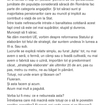
jumătate din populația considerată săracă din România fac
parte din categoria angajaților. Și tot săraci sunt și
majoritatea pensionarilor care au muncit și implicit au
contribuit o viață de om la Stat.
Între toate nefirescurile intrate-n banalitatea cotidiană acest
fapt cred că este cel mai supărător, stupid și dureros.
Muncești să fi sărac.
Ne dăm membrii UE, vorbim despre reformarea Statului și
elaborăm tot felul de strategii, dar suntem undeva în lumea a
III-a. Sau sub.
Lucrurile se explică relativ simplu, au furat „ăștia” tot, nu mai
avem o seră, o fermă, un câmp sau o livadă cultivată, nu mai
avem o fabrică sau o uzină, importăm tot și predominant
căcat, „strategiile elaborate” ale ultimilor 20 de ani, pas cu
pas, metru cu metru, ne-au băgat în pământ.
Totuși, noi unde eram și făceam ce?
Fluieram.
Și asta facem și acum.
Acum mai mult a pagubă.
Vorba lui fi-meu: ce e nebuneala asta?
Întrebarea care mă macină este totuși ce o să le povestim
copiilor, nepoților? Și repet: noi unde eram și ce făceam?