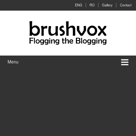
Skip to content
Skip to main menu
ENG
RO
Gallery
Contact
Menu