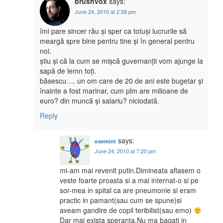
brushvox
says:
June 24, 2010 at 2:39 pm
îmi pare sincer rău și sper ca totuși lucrurile să
meargă spre bine pentru tine și în general pentru
noi.
știu și că la cum se mișcă guvernanții vom ajunge la
sapă de lemn toți.
băsescu…. un om care de 20 de ani este bugetar și
înainte a fost marinar, cum plm are milioane de
euro? din muncă și salariu? niciodată.
Reply
says:
osemint
June 24, 2010 at 7:20 pm
mi-am mai revenit putin.Dimineata aflasem o
veste foarte proasta si a mai internat-o si pe
sor-mea in spital ca are pneumonie si eram
practic in pamant(sau cum se spune)si
aveam gandire de copil teribilist(sau emo)
Dar mai exista speranta.Nu ma bagati in