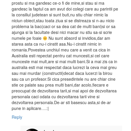
prostu si ma gandesc ce-o fi de mine,si stau si ma
gandesc la faptul ca am avut doi colegi care au parintii pe
la consiliul judetean si sunt buti,nu stiu chiar nimic la
niciun obiect,stau toata ziua si se distreaza si n-au nicio
problema la bac(caci or sa dea cat de multi bani)si or sa
ajunga si la facultate desi nici macar nu stiu sa-si scrie
numele pe foaie
Nu sunt absord si invidios,dar am
starea asta ca nu-i cinstit asa.Nu-i cinstit nimic in
romania.Povestea unchiul meu care a venit ca cica in
Australia esti repectat pentru cat muncesti,si cel care
munceste mai mult,are si mai multi bani.Si a mai zis ca in
australia esti mai respectat daca lucrezi la ceva mai greu
sau mai murdar (constructii)decat daca lucerzi la birou
sau ca un profesor.Si cica presedintele nu are chiar cine
stie ce palate sau prea multi bani,dar acolo,fiecare e
preocupat de dezvoltarea tarii,si mai apoi de dezvoltarea
personala caci odata cu dezvoltarea tarii vine si
dezvoltarea personala.De-ar sti basescu asta,si de-ar
pune in aplicare….:|
Reply