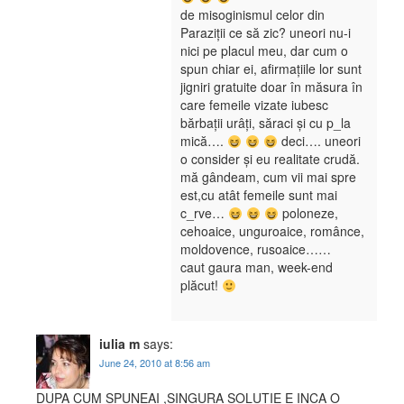
de misoginismul celor din
Paraziții ce să zic? uneori nu-i
nici pe placul meu, dar cum o
spun chiar ei, afirmațiile lor sunt
jigniri gratuite doar în măsura în
care femeile vizate iubesc
bărbații urâți, săraci și cu p_la
mică….
deci…. uneori
o consider și eu realitate crudă.
mă gândeam, cum vii mai spre
est,cu atât femeile sunt mai
c_rve…
poloneze,
cehoaice, unguroaice, românce,
moldovence, rusoaice……
caut gaura man, week-end
plăcut!
iulia m
says:
June 24, 2010 at 8:56 am
DUPA CUM SPUNEAI ,SINGURA SOLUTIE E INCA O