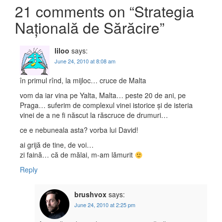
21 comments on “
Strategia
Națională de Sărăcire
”
liloo
says:
June 24, 2010 at 8:08 am
în primul rînd, la mijloc… cruce de Malta
vom da iar vina pe Yalta, Malta… peste 20 de ani, pe
Praga… suferim de complexul vinei istorice și de isteria
vinei de a ne fi născut la răscruce de drumuri…
ce e nebuneala asta? vorba lui David!
ai grijă de tine, de voi…
zi faină… că de mălai, m-am lămurit
Reply
brushvox
says:
June 24, 2010 at 2:25 pm