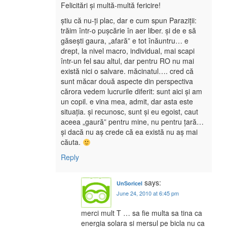
Felicitări și multă-multă fericire!
știu că nu-ți plac, dar e cum spun Paraziții:
trăim într-o pușcărie în aer liber. și de e să
găsești gaura, „afară” e tot înăuntru… e
drept, la nivel macro, individual, mai scapi
într-un fel sau altul, dar pentru RO nu mai
există nici o salvare. măcinatul…. cred că
sunt măcar două aspecte din perspectiva
cărora vedem lucrurile diferit: sunt aici și am
un copil. e vina mea, admit, dar asta este
situația. și recunosc, sunt și eu egoist, caut
aceea „gaură” pentru mine, nu pentru țară…
și dacă nu aș crede că ea există nu aș mai
căuta.
Reply
says:
UnSoricel
June 24, 2010 at 6:45 pm
merci mult T … sa fie multa sa tina ca
energia solara si mersul pe bicla nu ca