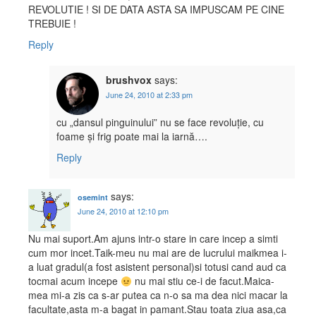
REVOLUTIE ! SI DE DATA ASTA SA IMPUSCAM PE CINE
TREBUIE !
Reply
brushvox
says:
June 24, 2010 at 2:33 pm
cu „dansul pinguinului” nu se face revoluție, cu
foame și frig poate mai la iarnă….
Reply
says:
osemint
June 24, 2010 at 12:10 pm
Nu mai suport.Am ajuns intr-o stare in care incep a simti
cum mor incet.Taik-meu nu mai are de lucrului maikmea i-
a luat gradul(a fost asistent personal)si totusi cand aud ca
tocmai acum incepe
nu mai stiu ce-i de facut.Maica-
mea mi-a zis ca s-ar putea ca n-o sa ma dea nici macar la
facultate,asta m-a bagat in pamant.Stau toata ziua asa,ca