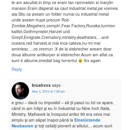
le-am ascultat,in timp ce eram fan rammstein si marylin
manson.Eram disperat sa caut industrial metal,pe vremea
aia.Stiu ca aveam un folder numai cu industrial metal
unde aveam trupe precum Rob
Zombie,Megaherz,oomph!,Fear Factory,Ruoska,turmion
katilot,Gothmynister,Hanzel und
Greytl,Emigrate,Crematory,ministry,deathstars,…and
oceans,red harvest,si mai inca cateva,nu-mi mai
amintesc….ce vremuri :X de la eisbrecher aveam doar
doua albume antikorper si eisbrecher.Acum am aflat ca
sunt 4 albume,imediat bag torrentul
thx again
Reply
brushvox
says:
May 4, 2010 at 1:26 pm
e greu – dacă nu imposibil – să ţii pasul cu tot ce apare.
când m-am înfipt şi eu în Industrial cu Nine Inch Nails,
Ministry, Malhavok la începutul anilor 90 era ceva mai
simplu şi am săpat înapoi până la
Einstürzende
Neubauten
şi toţi ceilalţi pionerii ai stilului… acum sunt