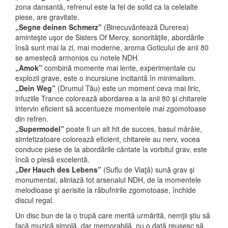
zona dansantă, refrenul este la fel de solid ca la celelalte
piese, are gravitate.
„Segne deinen Schmerz”
(Binecuvântează Durerea)
aminteşte uşor de Sisters Of Mercy, sonorităţile, abordările
însă sunt mai la zi, mai moderne, aroma Goticului de anii 80
se amestecă armonios cu notele NDH.
„Amok”
combină momente mai lente, experimentale cu
explozii grave, este o incursiune incitantă în minimalism.
„Dein Weg”
(Drumul Tău) este un moment ceva mai liric,
infuziile Trance colorează abordarea a la anii 80 şi chitarele
intervin eficient să accentueze momentele mai zgomotoase
din refren.
„Supermodel”
poate fi un alt hit de succes, basul mârâie,
simtetizatoare colorează eficient, chitarele au nerv, vocea
conduce piese de la abordările cântate la vorbitul grav, este
încă o piesă excelentă.
„Der Hauch des Lebens”
(Suflu de Viaţă) sună grav şi
monumental, aliniază tot arsenalul NDH, de la momentele
melodioase şi aerisite la răbufnirile zgomotoase, închide
discul regal.
Un disc bun de la o trupă care merită urmărită, nemţii ştiu să
facă muzică simplă, dar memorabilă, nu o dată reuşesc să