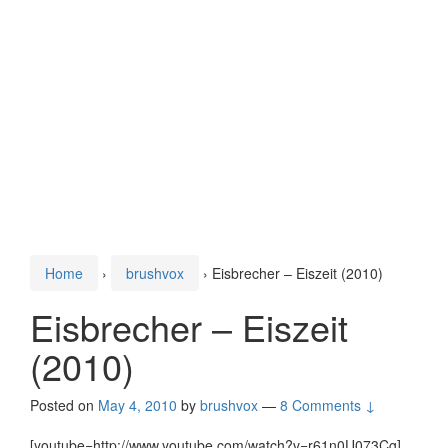
Home
›
brushvox
›
Eisbrecher – Eiszeit (2010)
Eisbrecher – Eiszeit
(2010)
Posted on
May 4, 2010
by
brushvox
—
8 Comments ↓
[youtube=http://www.youtube.com/watch?v=r61n0U073Cg]