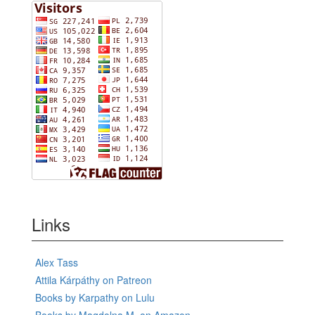
Links
Alex Tass
Attila Kárpáthy on Patreon
Books by Karpathy on Lulu
Books by Magdolna M. on Amazon