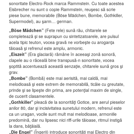
sonoritate Electro-Rock marca Rammstein. Cu toate acestea
Eisbrecher nu sunt o copie Rammstein, reuşesc să scrie
piese bune, memorabile (Böse Mädchen, Bombe, Gothkiller,
Supermodel), au şarm… german.
„Böse Mädchen”
(Fete rele) sună rău, chitarele se
completează şi se suprapun cu sintetizatoarele, are pulsul
acela tipic teuton, vocea gravă ne vorbeşte cu aroganţa
tăioasă şi refrenul este amplu, armonic.
„Eiszeit”
(Era glaciară) rămâne în aceeaşi zonă sonoră,
clapele au o răceală bine transpusă-n sonoritate, vocea
şoptită accentuează această senzaţie, chitarele sună gros şi
grav.
„Bombe”
(Bombă) este mai aerisită, mai caldă, mai
melodioasă şi este extrem de memorabilă, ticăie cu greutate,
prinde şi se lipeşte din prima, are potenţial maxim de single,
de cucerit clasamentele.
„Gothkiller”
pleacă de la sonorităţi Gotice, are aerul pieselor
anilor 80, dar şi incisivitatea sunetului modern, refrenul este
ca un uragan, vocile sunt mult mai melodioase, armoniile
predomină, dar nu lipsesc nici riff-urile tăioase, ritmul instigă
la dans, bâţâială.
„Die Engel”
(Îngerii) introduce sonorităţi mai Electro din