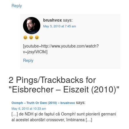
Reply
brushvox
says:
May 5, 2010 at 7:45 am
[youtube=http://www.youtube.com/watch?
v=jzsyIVtCfkI]
Reply
2 Pings/Trackbacks for
"Eisbrecher – Eiszeit (2010)"
says:
Oomph – Truth Or Dare (2010) « brushvox
May 6, 2010 at 10:33 am
[…] de NDH şi de faptul că Oomph! sunt pionierii germani
al acestei abordări crossover, îmbinarea […]