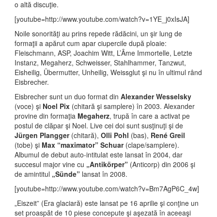
o altă discuţie.
[youtube=http://www.youtube.com/watch?v=1YE_j0xIsJA]
Noile sonorităţi au prins repede rădăcini, un şir lung de
formaţii a apărut cum apar ciupercile după ploaie:
Fleischmann, ASP, Joachim Witt, L’Âme Immortelle, Letzte
Instanz, Megaherz, Schweisser, Stahlhammer, Tanzwut,
Eisheilig, Übermutter, Unheilig, Weissglut şi nu în ultimul rând
Eisbrecher.
Eisbrecher sunt un duo format din
Alexander Wesselsky
(voce) şi
Noel Pix
(chitară şi samplere) în 2003. Alexander
provine din formaţia
Megaherz
, trupă în care a activat pe
postul de clăpar şi Noel. Live cei doi sunt susţinuţi şi de
Jürgen Plangger
(chitară),
Olli Pohl
(bas),
René Greil
(tobe) şi
Max “maximator” Schuar
(clape/samplere).
Albumul de debut auto-intitulat este lansat în 2004, dar
succesul major vine cu
„Antikörper”
(Anticorp) din 2006 şi
de amintitul
„Sünde”
lansat în 2008.
[youtube=http://www.youtube.com/watch?v=Bm7AgP6C_4w]
„Eiszeit” (Era glaciară) este lansat pe 16 aprilie şi conţine un
set proaspăt de 10 piese concepute şi aşezată în aceeaşi