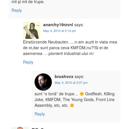
mii şi mii de trupe.
Reply
anarchy19rzvnl
says:
May 4, 2010 at 2:14 pm
Einstürzende Neubauten…..n-am auzit in viata mea
de ei,dar sunt parca ceva KMFDM,nu?!Si ei de
asemenea ….pionierii industrial-ului m/
Reply
brushvox
says:
May 4, 2010 at 3:37 pm
sunt “o tonă” de trupe…
Godflesh, Killing
Joke, KMFDM, The Young Gods, Front Line
Assembly, etc, etc.
Reply