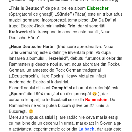
„This is Deutsch”
de pe al treilea album
Eisbrecher
(Spărgătorul de gheaţă)
„Sünde”
(Păcat) este un tribut adus
muzicii germane, încorporează tema piesei „Da Da Da” al
trupei Electro-Rock minimaliste
Trio
, dar şi sonorităţi
Kraftwerk
şi le transpune în ceea ce este numit „Neue
Deutsche Härte”.
„Neue Deutsche Härte”
(traducere aproximativă: Noua
Tărie Germană) este o definiţie
inventată prin ’95 după
lansarea albumului
„Herzeleid”
, debutul furtunos al celor din
Rammstein şi descrie noul sunet, noua abordare din Rock-ul
German, un amestec de Rock German tradiţional
(„Deutschrock”), Hard Rock şi Heavy Metal cu infuzii
moderne de Electro şi Industrial.
Pionerii noului stil sunt
Oomph!
şi albumul de referinţă este
„Sperm”
din 1994 (au şi ei un disc proaspăt
), dar
coroana le aparţine indiscutabil celor din
Rammstein
. De
Rammstein ne vom putea bucura şi live pe 27 iunie la
Bucureşti.
Mereu am spus că stilul îşi are rădăcinile ceva mai la est şi
cu mai bine de un deceniu în urmă, mai exact în Slovenia şi-
n activitatea, experimentele celor din
Laibach
, dar asta este