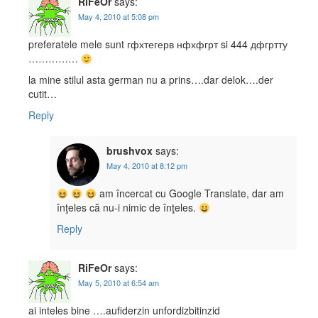
RiFeOr
says:
May 4, 2010 at 5:08 pm
preferatele mele sunt гфхтегерв нфхфгрт si 444 дфгртту
……………
la mine stilul asta german nu a prins….dar delok….der
cutit…
Reply
brushvox
says:
May 4, 2010 at 8:12 pm
am încercat cu Google Translate, dar am
înţeles că nu-i nimic de înţeles.
Reply
RiFeOr
says:
May 5, 2010 at 6:54 am
ai inteles bine ….aufiderzin unfordizbitinzid