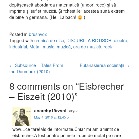
depăşească abordarea matematică (uneori rece) şi să
imprime şi suflet muzicii. Şi “chestiile” acestea sună extrem
de bine-n germană. (Heil Laibach!
)
Posted in
brushvox
Tagged with
cronică de disc
,
DISCURI LA ROTISOR
,
electro
,
industrial
,
Metal
,
music
,
muzică
,
ora de muzică
,
rock
←
Subsource – Tales From
Eutanasierea societăţii
→
Post navigation
the Doombox (2010)
8 comments on “
Eisbrecher
– Eiszeit (2010)
”
anarchy19rzvnl
says:
May 4, 2010 at 12:45 pm
wow…ce tare!Ms de informatie.Chiar mi-am amintit de
eisbrecher.A fost printre primele trupe de metal pe care