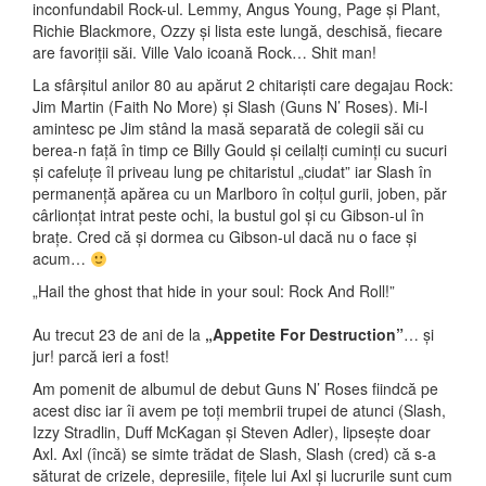
inconfundabil Rock-ul. Lemmy, Angus Young, Page și Plant,
Richie Blackmore, Ozzy și lista este lungă, deschisă, fiecare
are favoriții săi. Ville Valo icoană Rock… Shit man!
La sfârșitul anilor 80 au apărut 2 chitariști care degajau Rock:
Jim Martin (Faith No More) și Slash (Guns N’ Roses). Mi-l
amintesc pe Jim stând la masă separată de colegii săi cu
berea-n față în timp ce Billy Gould și ceilalți cuminți cu sucuri
și cafeluțe îl priveau lung pe chitaristul „ciudat” iar Slash în
permanență apărea cu un Marlboro în colțul gurii, joben, păr
cârlionțat intrat peste ochi, la bustul gol și cu Gibson-ul în
brațe. Cred că și dormea cu Gibson-ul dacă nu o face și
acum…
„Hail the ghost that hide in your soul: Rock And Roll!”
Au trecut
23 de ani de la
„Appetite For Destruction”
… și
jur! parcă ieri a fost!
Am pomenit de albumul de debut Guns N’ Roses fiindcă pe
acest disc iar îi avem pe toți membrii trupei de atunci (Slash,
Izzy Stradlin, Duff McKagan și Steven Adler), lipsește doar
Axl. Axl (încă) se simte trădat de Slash, Slash (cred) că s-a
săturat de crizele, depresiile, fițele lui Axl și lucrurile sunt cum