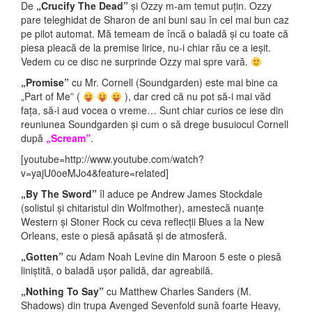
De
„Crucify The Dead”
și Ozzy m-am temut puțin. Ozzy
pare teleghidat de Sharon de ani buni sau în cel mai bun caz
pe pilot automat. Mă temeam de încă o baladă și cu toate că
piesa pleacă de la premise lirice, nu-i chiar rău ce a ieșit.
Vedem cu ce disc ne surprinde Ozzy mai spre vară.
„Promise”
cu Mr. Cornell (Soundgarden) este mai bine ca
„Part of Me” (
), dar cred că nu pot să-i mai văd
fața, să-i aud vocea o vreme… Sunt chiar curios ce iese din
reuniunea Soundgarden și cum o să drege busuiocul Cornell
după
„Scream”
.
[youtube=http://www.youtube.com/watch?
v=yajU0oeMJo4&feature=related]
„By The Sword”
îl aduce pe Andrew James Stockdale
(solistul și chitaristul din Wolfmother), amestecă nuanțe
Western și Stoner Rock cu ceva reflecții Blues a la New
Orleans, este o piesă apăsată și de atmosferă.
„Gotten”
cu Adam Noah Levine din Maroon 5 este o piesă
liniștită, o baladă ușor palidă, dar agreabilă.
„Nothing To Say”
cu Matthew Charles Sanders (M.
Shadows) din trupa Avenged Sevenfold sună foarte Heavy,