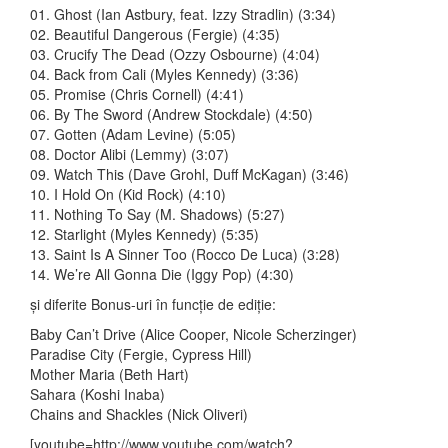
01. Ghost (Ian Astbury, feat. Izzy Stradlin) (3:34)
02. Beautiful Dangerous (Fergie) (4:35)
03. Crucify The Dead (Ozzy Osbourne) (4:04)
04. Back from Cali (Myles Kennedy) (3:36)
05. Promise (Chris Cornell) (4:41)
06. By The Sword (Andrew Stockdale) (4:50)
07. Gotten (Adam Levine) (5:05)
08. Doctor Alibi (Lemmy) (3:07)
09. Watch This (Dave Grohl, Duff McKagan) (3:46)
10. I Hold On (Kid Rock) (4:10)
11. Nothing To Say (M. Shadows) (5:27)
12. Starlight (Myles Kennedy) (5:35)
13. Saint Is A Sinner Too (Rocco De Luca) (3:28)
14. We’re All Gonna Die (Iggy Pop) (4:30)
și diferite Bonus-uri în funcție de ediție:
Baby Can’t Drive (Alice Cooper, Nicole Scherzinger)
Paradise City (Fergie, Cypress Hill)
Mother Maria (Beth Hart)
Sahara (Koshi Inaba)
Chains and Shackles (Nick Oliveri)
[youtube=http://www.youtube.com/watch?