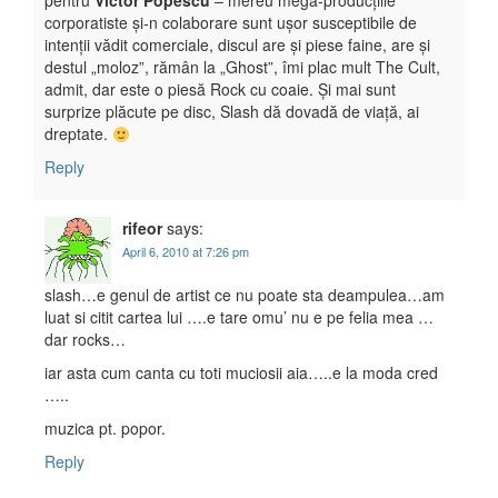
pentru
Victor Popescu
– mereu mega-producțiile
corporatiste și-n colaborare sunt ușor susceptibile de
intenții vădit comerciale, discul are și piese faine, are și
destul „moloz”, rămân la „Ghost”, îmi plac mult The Cult,
admit, dar este o piesă Rock cu coaie. Și mai sunt
surprize plăcute pe disc, Slash dă dovadă de viață, ai
dreptate.
Reply
rifeor
says:
April 6, 2010 at 7:26 pm
slash…e genul de artist ce nu poate sta deampulea…am
luat si citit cartea lui ….e tare omu’ nu e pe felia mea …
dar rocks…
iar asta cum canta cu toti muciosii aia…..e la moda cred
…..
muzica pt. popor.
Reply