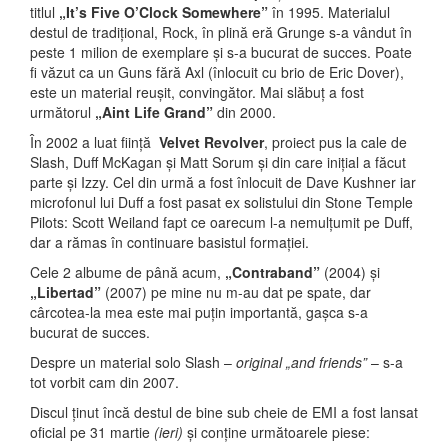
titlul
„It’s Five O’Clock Somewhere”
în 1995. Materialul
destul de tradițional, Rock, în plină eră Grunge s-a vândut în
peste 1 milion de exemplare și s-a bucurat de succes. Poate
fi văzut ca un Guns fără Axl (înlocuit cu brio de Eric Dover),
este un material reușit, convingător. Mai slăbuț a fost
următorul
„Aint Life Grand”
din 2000.
În 2002 a luat ființă
Velvet Revolver
, proiect pus la cale de
Slash, Duff McKagan și Matt Sorum și din care inițial a făcut
parte și Izzy. Cel din urmă a fost înlocuit de Dave Kushner iar
microfonul lui Duff a fost pasat ex solistului din Stone Temple
Pilots: Scott Weiland fapt ce oarecum l-a nemulțumit pe Duff,
dar a rămas în continuare basistul formației.
Cele 2 albume de până acum,
„Contraband”
(2004) și
„Libertad”
(2007) pe mine nu m-au dat pe spate, dar
cârcotea-la mea este mai puțin importantă, gașca s-a
bucurat de succes.
Despre un material solo Slash –
original „and friends”
– s-a
tot vorbit cam din 2007.
Discul ținut încă destul de bine sub cheie de EMI a fost lansat
oficial pe 31 martie
(ieri)
și conține următoarele piese: