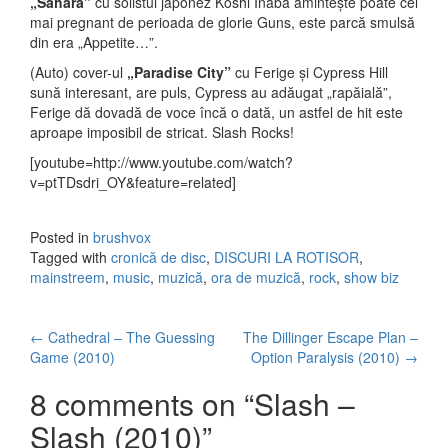
„Sahara”
cu solistul japonez Koshi Inaba amintește poate cel
mai pregnant de perioada de glorie Guns, este parcă smulsă
din era „Appetite…”.
(Auto) cover-ul
„Paradise City”
cu Ferige și Cypress Hill
sună interesant, are puls, Cypress au adăugat „rapăială”,
Ferige dă dovadă de voce încă o dată, un astfel de hit este
aproape imposibil de stricat. Slash Rocks!
[youtube=http://www.youtube.com/watch?
v=ptTDsdri_OY&feature=related]
Posted in
brushvox
Tagged with
cronică de disc
,
DISCURI LA ROTISOR
,
mainstreem
,
music
,
muzică
,
ora de muzică
,
rock
,
show biz
←
Cathedral – The Guessing
The Dillinger Escape Plan –
Post navigation
Game (2010)
Option Paralysis (2010)
→
8 comments on “
Slash –
Slash (2010)
”