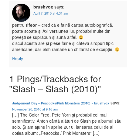
brushvox
says:
April 7, 2010 at 4:31 am
pentru
rifeor
– cred că e faină cartea autobiografică,
poate scoate și Axl versiunea lui, probabil multe din
povești se suprapun și sună altfel.
discul acesta are și piese faine și câteva siropuri tipic
americane, dar Slsh rămâne un chitarist de excepție.
Reply
1 Pings/Trackbacks for
"Slash – Slash (2010)"
says:
Judgement Day – Peacocks/Pink Monsters (2010) « brushvox
November 20, 2010 at 9:16 am
[…] The Color Fred, Pete Yorn şi probabil cel mai
semnificativ, Anton cântă alături de Slash pe albumul său
solo. Şi am ajuns în aprilie 2010, lansarea celui de al
doilea album: „Peacocks / Pink Monsters” […]