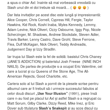
a spus-o chiar Axl: înainte să mai vorbească vreodată cu
Slash unul din ei doi trebuie să moară… (
)
Dar lista invitaților pe acest disc este lungă și impresionantă:
Alice Cooper, Chris Cornell, Cypress Hill, Fergie, Taylor
Hawkins, Kid Rock, Koshi Inaba, Myles Kennedy, Lemmy,
Adam Levine, Nick Oliveri, Ozzy Osbourne, Iggy Pop, Nicole
Scherzinger, M. Shadows, Andrew Stockdale, Steven Adler,
Travis Barker, Lenny Castro, Dave Grohl, Steve Ferrone,
Flea, Duff McKagan, Nick Oliveri, Teddy Andreadis,
Judgement Day și Izzy Stradlin.
Iar trupa lui Slash este la fel de solidă: basistul Chris Chaney
(JANE’S ADDICTION) și bateristul Josh Freese (NINE INCH
NAILS). De partea de producție s-a ocupat Eric Valentine, cel
care a lucrat și cu Queens of the Stone Age, The All-
American Rejects, Good Charlotte, etc.
Cariera solo al lui Slash a pornit de la piesele scrise pentru
albumul care ar fi trebuit să-i urmeze succesului fabulos al
celor două discuri
„Use Your Illusion”
(1991), piese însă
care n-au fost pe placul lui Axl și astfel Slash s-a regrupat cu
Matt Sorum, Gilby Clarke, Dizzy Reed, Mike Inez, și Eric
Dover sub titulatura
Slash’s Snakepit
și au scos discul cu