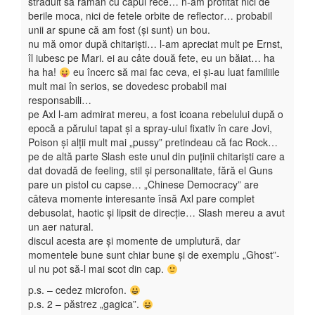
străduit să rămân cu capul rece… n-am profitat nici de
berile moca, nici de fetele orbite de reflector… probabil
unii ar spune că am fost (și sunt) un bou.
nu mă omor după chitariști… l-am apreciat mult pe Ernst,
îl iubesc pe Mari. ei au câte două fete, eu un băiat… ha
ha ha!
eu încerc să mai fac ceva, ei și-au luat familiile
mult mai în serios, se dovedesc probabil mai
responsabili…
pe Axl l-am admirat mereu, a fost icoana rebelului după o
epocă a părului tapat și a spray-ului fixativ în care Jovi,
Poison și alții mult mai „pussy” pretindeau că fac Rock…
pe de altă parte Slash este unul din puținii chitariști care a
dat dovadă de feeling, stil și personalitate, fără el Guns
pare un pistol cu capse… „Chinese Democracy” are
câteva momente interesante însă Axl pare complet
debusolat, haotic și lipsit de direcție… Slash mereu a avut
un aer natural.
discul acesta are și momente de umplutură, dar
momentele bune sunt chiar bune și de exemplu „Ghost”-
ul nu pot să-l mai scot din cap.
p.s. – cedez microfon.
p.s. 2 – păstrez „gagica”.