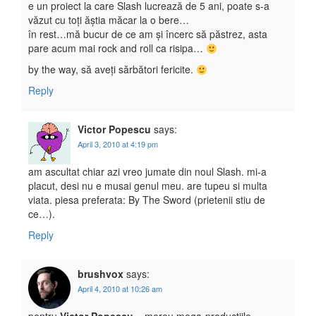
e un proiect la care Slash lucrează de 5 ani, poate s-a
văzut cu toți ăștia măcar la o bere…
în rest…mă bucur de ce am și încerc să păstrez, asta
pare acum mai rock and roll ca risipa…
by the way, să aveți sărbători fericite.
Reply
Victor Popescu
says:
April 3, 2010 at 4:19 pm
am ascultat chiar azi vreo jumate din noul Slash. mi-a
placut, desi nu e musai genul meu. are tupeu si multa
viata. piesa preferata: By The Sword (prietenii stiu de
ce…).
Reply
brushvox
says:
April 4, 2010 at 10:26 am