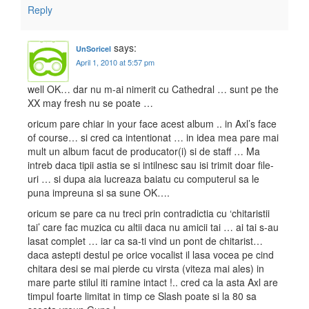
Reply
says:
UnSoricel
April 1, 2010 at 5:57 pm
well OK… dar nu m-ai nimerit cu Cathedral … sunt pe the
XX may fresh nu se poate …
oricum pare chiar in your face acest album .. in Axl’s face
of course… si cred ca intentionat … in idea mea pare mai
mult un album facut de producator(i) si de staff … Ma
intreb daca tipii astia se si intilnesc sau isi trimit doar file-
uri … si dupa aia lucreaza baiatu cu computerul sa le
puna impreuna si sa sune OK….
oricum se pare ca nu treci prin contradictia cu ‘chitaristii
tai’ care fac muzica cu altii daca nu amicii tai … ai tai s-au
lasat complet … iar ca sa-ti vind un pont de chitarist…
daca astepti destul pe orice vocalist il lasa vocea pe cind
chitara desi se mai pierde cu virsta (viteza mai ales) in
mare parte stilul iti ramine intact !.. cred ca la asta Axl are
timpul foarte limitat in timp ce Slash poate si la 80 sa