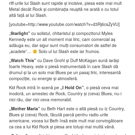
riff-urile lui Slash sunt rapide și incisive, piesa este mai mult
Metal decât Rock și combinația reușită ne arată o cu totul
altă față al lui Slash.
[youtube=http://www.youtube.com/watch?v=d3Rj6csZyVU]
„
Starlight”
cu solistul, chitaristul și compozitorul Myles
Kennedy este un alt moment mai liric, cam comercial aș
adăuga eu, dar sigur sunt mulți consumatori de astfel de
„acadele”…
Solo-ul lui Slash este iar frumos.
„Watch This”
cu Dave Grohl și Duff McKagan sună iarăși
foarte Heavy, este o piesă instrumentală în care Slash dă
drumul și la un solo mai Blues pe un pasaj liric, interesantă
compoziție, cu energie și atmosferă.
Kid Rock intră în scenă pe
„I Hold On”
, o piesă ceva mai
inodoră, un amestec de Rock, Country și (ceva) Blues, nu-i
nici rău, dar nici ceva memorabil.
„Mother Maria”
cu Beth Hart este o altă piesă cu iz Country,
Blues și (ceva) Rock, făcută parcă pentru radio-urile
americane, vocea lui Beth însă este mult mai convingătoare
ca cea a lui Kid Rock și piesa are totuși mai multă vână.