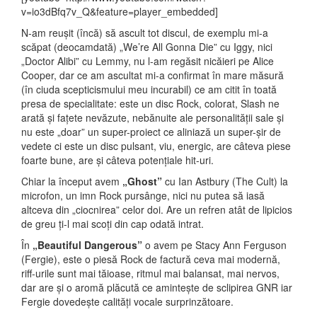
v=io3dBfq7v_Q&feature=player_embedded]
N-am reușit (încă) să ascult tot discul, de exemplu mi-a
scăpat (deocamdată) „We’re All Gonna Die” cu Iggy, nici
„Doctor Alibi” cu Lemmy, nu l-am regăsit nicăieri pe Alice
Cooper, dar ce am ascultat mi-a confirmat în mare măsură
(în ciuda scepticismului meu incurabil) ce am citit în toată
presa de specialitate: este un disc Rock, colorat, Slash ne
arată și fațete nevăzute, nebănuite ale personalității sale și
nu este „doar” un super-proiect ce aliniază un super-șir de
vedete ci este un disc pulsant, viu, energic, are câteva piese
foarte bune, are și câteva potențiale hit-uri.
Chiar la început avem
„Ghost”
cu Ian Astbury (The Cult) la
microfon, un imn Rock pursânge, nici nu putea să iasă
altceva din „ciocnirea” celor doi. Are un refren atât de lipicios
de greu ți-l mai scoți din cap odată intrat.
În
„Beautiful Dangerous”
o avem pe Stacy Ann Ferguson
(Fergie), este o piesă Rock de factură ceva mai modernă,
riff-urile sunt mai tăioase, ritmul mai balansat, mai nervos,
dar are și o aromă plăcută ce amintește de sclipirea GNR iar
Fergie dovedește calități vocale surprinzătoare.