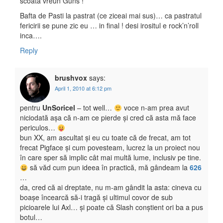
scoata vreun Guns !
Bafta de Pasti la pastrat (ce ziceai mai sus)… ca pastratul
fericirii se pune zic eu … in final ! desi irositul e rock’n’roll
inca….
Reply
brushvox
says:
April 1, 2010 at 6:12 pm
pentru
UnSoricel
– tot well…
voce n-am prea avut
niciodată așa că n-am ce pierde și cred că asta mă face
periculos…
bun XX, am ascultat și eu cu toate că de frecat, am tot
frecat Pigface și cum povesteam, lucrez la un proiect nou
în care sper să implic cât mai multă lume, inclusiv pe tine.
să văd cum pun ideea în practică, mă gândeam la
626
…
da, cred că ai dreptate, nu m-am gândit la asta: cineva cu
boașe încearcă să-i tragă și ultimul covor de sub
picioarele lui Axl… și poate că Slash conștient ori ba a pus
botul…