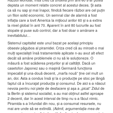
Război Mondial, însă cred că undeva prin anii 60 s-ar putea
depista un moment relativ concret al acestui deces. Și asta
ca să nu sap și mai înapoi, fiindcă fiecare război are cel puțin
un filon solid economic. Un semnal clar de alarmă a fost
inflația care a lovit America la mijlocul anilor 60 și s-a extins
la nivel global în anii 70. Aparent în anii 80 lucrurile au fost
stopate și puse sub control, dar a fost doar o amânare a
inevitabilului…
Sistemul capitalist este unul bazat pe același principiu
obsesiv păgubos al piramidei. Criza cred că au mirosit-o mai
mulți specialiști însă tratamentele aplicate n-au avut alt efect
decât să amâne problemele ci nu să le soluționeze. O
măsură a fost scăderea prețurilor și al calității. Dacă un
casetofon Japonez sau o mașină Germană funcționa
impecabil și una-două decenii, „marfa nouă” ține cel mult un
an, doi. Asta a condus însă și la o producție pe stoc pe lângă
faptul că a încurajat producția și consumul. De aici s-a născut
nevoia pentru noi piețe de desfacere și așa a „picat” Zidul de
la Berlin și sistemul socialist, s-au mai obținut astfel aproape
2 decenii, dar în acest interval de timp nu s-a făcut nimic.
Piramida s-a înfundat din nou, și-a consumat resursele, nu
mai are unde să se extindă.
(Admit, argumentația mea de