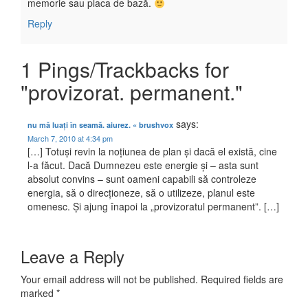
memorie sau placa de bază.
Reply
1 Pings/Trackbacks for
"provizorat. permanent."
says:
nu mă luați în seamă. aiurez. « brushvox
March 7, 2010 at 4:34 pm
[…] Totuși revin la noțiunea de plan și dacă el există, cine
l-a făcut. Dacă Dumnezeu este energie și – asta sunt
absolut convins – sunt oameni capabili să controleze
energia, să o direcționeze, să o utilizeze, planul este
omenesc. Și ajung înapoi la „provizoratul permanent”. […]
Leave a Reply
Your email address will not be published.
Required fields are
marked
*