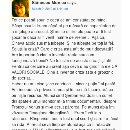
Stănescu Monica
says:
March 9, 2010 at 1:44 am
Tot ce pot să spun e ceea ce am constatat pe mine.
Răspunsurile le-am căpătat pe măsură ce capacitatea de
a înţelege a crescut. Şi multe dintre ele poate ar fi fost
şocante dacă ar fi venit înainte de vreme… Aşa că,
Cineva acolo sus mă iubeşte! Şi ne iubeşte pe toţi la fel.
Soluţii la criză? Care e criza asta atît de mult discutată?
Are importanţă cine a inventat roata sau cum
funcţionează becul? Ne folosim de aceste creaţii şi atît.
Pentru că cei care au creat aşa ceva s-au gîndit la ele CA
VALORI SOCIALE. Cine a inventat criza asta e groaznic
de speriat…
Habar nu am cine şi ce conduce… sincer puţin îmi pasă!
Am început să privesc lumea şi tot ce mă înconjoară ca
pe nişte resurse. Atunci cînd Şerban era doar un suflet
din spatele unui monitor mi-a trimis documentarul despre
Proiectul Venus şi mi-a cerut părerea. Pe atunci abia îmi
văzusem ”imaginea din oglindă”…Eram încă la o
răscruce. Răspunsul meu a fost unul scurt şi care l-a făcut
să rîdă! A trecut ceva timp de atunci aşa că îl refac din