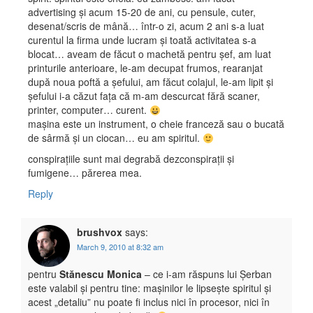
advertising și acum 15-20 de ani, cu pensule, cuter,
desenat/scris de mână… într-o zi, acum 2 ani s-a luat
curentul la firma unde lucram și toată activitatea s-a
blocat… aveam de făcut o machetă pentru șef, am luat
printurile anterioare, le-am decupat frumos, rearanjat
după noua poftă a șefului, am făcut colajul, le-am lipit și
șefului i-a căzut fața că m-am descurcat fără scaner,
printer, computer… curent.
mașina este un instrument, o cheie franceză sau o bucată
de sârmă și un ciocan… eu am spiritul.
conspirațiile sunt mai degrabă dezconspirații și
fumigene… părerea mea.
Reply
brushvox
says:
March 9, 2010 at 8:32 am
pentru
Stănescu Monica
– ce i-am răspuns lui Șerban
este valabil și pentru tine: mașinilor le lipsește spiritul și
acest „detaliu” nu poate fi inclus nici în procesor, nici în