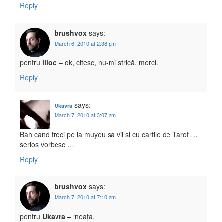
Reply
brushvox
says:
March 6, 2010 at 2:38 pm
pentru
liloo
– ok, citesc, nu-mi strică. merci.
Reply
says:
Ukavra
March 7, 2010 at 3:07 am
Bah cand treci pe la muyeu sa vii si cu cartile de Tarot …
serios vorbesc …
Reply
brushvox
says:
March 7, 2010 at 7:10 am
pentru
Ukavra
– ‘neața.