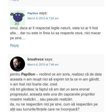
says:
Papillon
March 6, 2010 at 7:24 am
omul, daca ar fi respectat legile naturii, viata lui ar fi fost
alta… dar nu este in firea lui sa respecte ceva. nici macar
pe sine…
Reply
brushvox
says:
March 6, 2010 at 7:46 am
pentru
Papillon
– recitind ce am scris, realizez că de data
aceasta n-am reușit nici să exprim tot la ce m-am gândit,
n-am fost nici foarte clar. cred.
mă tot gândesc la faptul că am dat un sens eronat
progresului. aceasta este una din capcanele propriilor
noastre realizări… sau pseudo realizări.
da, nu ne respectăm nici pe sine, cum să respectăm pe
alții sau lucrurile/ființele care ne înconjoară?