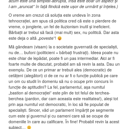
acum este una simplist-abruptă, însă este doar un aspect și
l-am „aruncat” în față fiindcă este ușor de urmărit și înțeles.)
O vreme am crezut că soluția este undeva în zona
tehnocrației, am spus că politica cred că este o pierdere de
vreme, o jonglerie, un fel de iluzionism inutil și ineficient.
Bărbații ar trebui să facă (mai mult) sex, nu politică. Dar asta
este deja o altă „poveste”!
Mă gândeam (visam) la o societate guvernată de specialiști,
nu de… bufoni (politicieni = bărbați frustrați). Ideea poate nu
este chiar de lepădat, poate fi un pas intermediar. Aici ar fi
foarte multe de discutat, probabil am să revin la asta. Dau un
exemplu. De ce un primar ar trebuii ales (democratic) de
cetățeni (alegători) ci de ce nu ar fi o funcție publică pe care
un om cu studii în domeniu să nu o ocupe prin concurs în
funcție de aptitudini? La fel, parlamentul, așa numitul
„bastion al democrației” este plin de tot felul de terchea-
berchea (pardon, dar cam aceasta este realitatea!), aleși tot
prin așa numitul vot democratic, în loc să fie populat de
specialiști. Sincer, văd un parlament împărțit pe segmente
cum este și guvernul și cu oameni care să se ocupe de
domeniile în care au calificare. În fine! Probabil revin la acest
subiect…