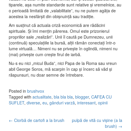
tiparele, așa numite standarde sunt relative și vremelnice, au
o perioadă limitată de „valabilitate”, nu ne putem agăța de
acestea la nesfârșit din obișnuință sau tradiție.
Am susținut că actuala criză economică are rădăcini
spirituale. Și îmi mențin părerea. Omul este prizonierul
propriilor sale „realizări”. Unii îl caută pe Dumnezeu, unii
(continuă) speculațiile la bursă, alții rămân conectați într-o
lume virtuală… Nimeni nu se privește în oglindă, nimeni nu
(mai) privește cum crește firul de iarbă.
Nu-s eu nici „micul Buda”, nici Papa de la Roma sau vreun
abil George Soros, mă scarpin în cap și încerc să văd și
răspunsuri, nu doar semne de întrebare.
Posted in
brushvox
Tagged with
actualitate
,
bla bla bla
,
blogger
,
CAFEA CU
SUFLET
,
diverse
,
eu
,
gânduri varză
,
interesant
,
opinii
←
Ciorbă de cartofi a la brush
pulpă de vită cu vișine (a la
Post navigation
brush)
→