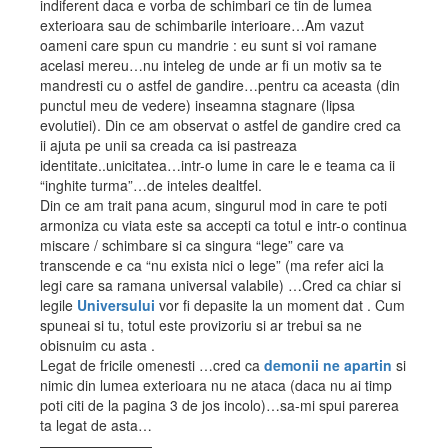
indiferent daca e vorba de schimbari ce tin de lumea
exterioara sau de schimbarile interioare…Am vazut
oameni care spun cu mandrie : eu sunt si voi ramane
acelasi mereu…nu inteleg de unde ar fi un motiv sa te
mandresti cu o astfel de gandire…pentru ca aceasta (din
punctul meu de vedere) inseamna stagnare (lipsa
evolutiei). Din ce am observat o astfel de gandire cred ca
ii ajuta pe unii sa creada ca isi pastreaza
identitate..unicitatea…intr-o lume in care le e teama ca ii
“inghite turma”…de inteles dealtfel.
Din ce am trait pana acum, singurul mod in care te poti
armoniza cu viata este sa accepti ca totul e intr-o continua
miscare / schimbare si ca singura “lege” care va
transcende e ca “nu exista nici o lege” (ma refer aici la
legi care sa ramana universal valabile) …Cred ca chiar si
legile
Universului
vor fi depasite la un moment dat . Cum
spuneai si tu, totul este provizoriu si ar trebui sa ne
obisnuim cu asta .
Legat de fricile omenesti …cred ca
demonii ne apartin
si
nimic din lumea exterioara nu ne ataca (daca nu ai timp
poti citi de la pagina 3 de jos incolo)…sa-mi spui parerea
ta legat de asta…
————————