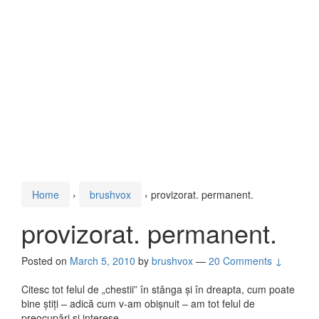
Home
›
brushvox
›
provizorat. permanent.
provizorat. permanent.
Posted on
March 5, 2010
by
brushvox
—
20 Comments ↓
Citesc tot felul de „chestii” în stânga și în dreapta, cum poate
bine știți – adică cum v-am obișnuit – am tot felul de
preocupări și interese.