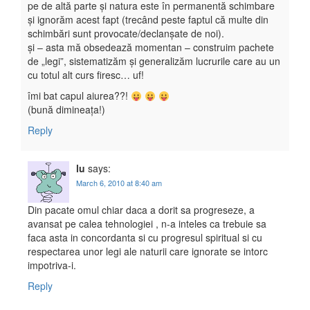
pe de altă parte și natura este în permanentă schimbare
și ignorăm acest fapt (trecând peste faptul că multe din
schimbări sunt provocate/declanșate de noi).
și – asta mă obsedează momentan – construim pachete
de „legi”, sistematizăm și generalizăm lucrurile care au un
cu totul alt curs firesc… uf!
îmi bat capul aiurea??!
(bună dimineața!)
Reply
lu
says:
March 6, 2010 at 8:40 am
Din pacate omul chiar daca a dorit sa progreseze, a
avansat pe calea tehnologiei , n-a inteles ca trebuie sa
faca asta in concordanta si cu progresul spiritual si cu
respectarea unor legi ale naturii care ignorate se intorc
impotriva-i.
Reply