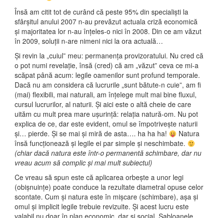
Însă am citit tot de curând că peste 95% din specialiști la
sfârșitul anului 2007 n-au prevăzut actuala criză economică
și majoritatea lor n-au înțeles-o nici în 2008. Din ce am văzut
în 2009, soluții n-are nimeni nici la ora actuală…
Și revin la „cuiul” meu: permanența provizoratului. Nu cred că
o pot numi revelație, însă (cred) că am „văzut” ceva ce mi-a
scăpat până acum: legile oamenilor sunt profund temporale.
Dacă nu am considera că lucrurile „sunt bătute-n cuie”, am fi
(mai) flexibili, mai naturali, am înțelege mult mai bine fluxul,
cursul lucrurilor, al naturii. Și aici este o altă cheie de care
uităm cu mult prea mare ușurință: relația natură-om. Nu pot
explica de ce, dar este evident, omul se împotrivește naturii
și… pierde. Și se mai și miră de asta…. ha ha ha!
Natura
însă funcționează și legile ei par simple și neschimbate.
(chiar dacă natura este într-o permanentă schimbare, dar nu
vreau acum să complic și mai mult subiectul)
Ce vreau să spun este că aplicarea orbește a unor legi
(obișnuințe) poate conduce la rezultate diametral opuse celor
scontate. Cum și natura este în mișcare (schimbare), așa și
omul și implicit legile trebuie revizuite. Și acest lucru este
valabil nu doar în plan economic, dar și social. Șabloanele,