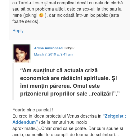
cu Tarot-ul este și mai complicat decât cu oala de ciorbă.
sau să pun problema altfel, este ca sex-ul: la tine sau la
mine (joking!
), dar niciodată într-un loc public (asta
foarte serios).
Reply
says:
Adina Amironesei
March 7, 2010 at 9:41 am
“Am susținut că actuala criză
economică are rădăcini spirituale. Și
îmi mențin părerea. Omul este
prizonierul propriilor sale „realizări”.”
Foarte bine punctat !
Eu cred in ideea proiectului Venus descrisa in
“Zeitgeist :
Addendum”
(de la minutul 100 incolo
aproximativ..)..Chiar cred ca se poate. Dar cum spune si
acolo, oamenilor le e cumplit de teama de schimbari…