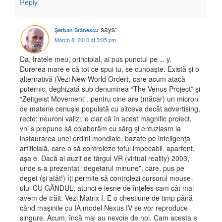
Reply
says:
Şerban Stănescu
March 8, 2010 at 3:05 pm
Da, fratele meu, principial, ai pus punctul pe… y.
Durerea mare e că tot ce spui tu, se cunoaşte. Există şi o
alternativă (Vezi New World Order), care acum atacă
puternic, deghizată sub denumirea “The Venus Project” şi
“Zeitgeist Movement”. pentru cine are (măcar) un micron
de materie cenuşie populată cu altceva decât advertising,
recte: neuroni valizi, e clar că în acest magnific proiect,
vni s propune să colaborăm cu sârg şi entuziasm la
instaurarea unei ordini mondiale, bazate pe inteligenţa
artificială, care o să controleze totul impecabil. apartent,
aşa e. Dacă ai auzit de târgul VR (virtual reality) 2003,
unde s-a prezentat “degetarul minune”, care, pus pe
deget (şi atât!) îţi permite să controlezi cursorul mouse-
ului CU GÂNDUL, atunci e lesne de înţeles cam cât mai
avem de trăit: Vezi Matrix I. E o chestiune de timp până
când maşinile cu IA model Nexus IV se vor reproduce
singure. Acum, încă mai au nevoie de noi. Cam acesta e