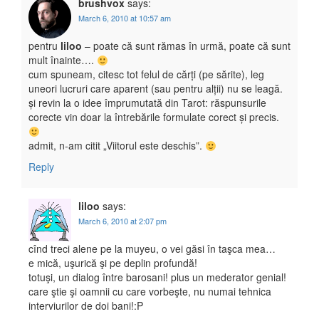
brushvox
says:
March 6, 2010 at 10:57 am
pentru
liloo
– poate că sunt rămas în urmă, poate că sunt
mult înainte….
cum spuneam, citesc tot felul de cărți (pe sărite), leg
uneori lucruri care aparent (sau pentru alții) nu se leagă.
și revin la o idee împrumutată din Tarot: răspunsurile
corecte vin doar la întrebările formulate corect și precis.
admit, n-am citit „Viitorul este deschis”.
Reply
liloo
says:
March 6, 2010 at 2:07 pm
cînd treci alene pe la muyeu, o vei găsi în taşca mea…
e mică, uşurică şi pe deplin profundă!
totuşi, un dialog între barosani! plus un mederator genial!
care ştie şi oamnii cu care vorbeşte, nu numai tehnica
interviurilor de doi bani!:P