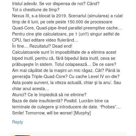
tristul adevăr. Se vor dispensa de noi? Când?
Tot o chestiune de timp?
Nexus III, s-a blocat la 2019. Scenariul (simularea) a rulat
timp de 6 luni, pe cele peste 150.000 de procesoare
Quad-Core, Quad-pipe-lined parallel preemptive cache…
Pentru cine ştie calculatoare, pe 1 (un!!) singur astfel de
CPU, faci editare video fluierând…
În fine… Rezultatul? Dead end!
Calculatoarele sunt în imposibilitate de a elimina acest
biped inutil, pentru că, fără bipedul ăsta inutil, ceva se
prăbuşeşte în sistem. Totul colapsează… De ce oare?
Am mai căpătat de la maşini un mic răgaz. Cât? Până la
generaţia Triple-Quad-Core? Cu cache Level IV on-die?
Asta poate surveni, la viteza actuală, chiar şi la anu’. Sau
chiar anul acesta…
Atunci? Ce le împiedică să ne elimine?
Baza de date insuficientă? Posibil. Lucrăm bine ca
terminale de culegere şi introducere de date. “Probes”…
Smile! Tomorrow, will be worse! [Murphy]
Reply