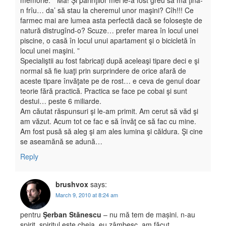
memorie. ” Mă! Şi părinţilor mei le-a fost greu să mă ţină-
n frîu… da’ să stau la cheremul unor maşini? Cîh!!! Ce
farmec mai are lumea asta perfectă dacă se foloseşte de
natură distrugînd-o? Scuze… prefer marea în locul unei
piscine, o casă în locul unui apartament şi o bicicletă în
locul unei maşini. ”
Specialiştii au fost fabricaţi după aceleaşi tipare deci e şi
normal să fie luaţi prin surprindere de orice afară de
aceste tipare învăţate pe de rost… e ceva de genul doar
teorie fără practică. Practica se face pe cobai şi sunt
destui… peste 6 miliarde.
Am căutat răspunsuri şi le-am primit. Am cerut să văd şi
am văzut. Acum tot ce fac e să învăţ ce să fac cu mine.
Am fost pusă să aleg şi am ales lumina şi căldura. Şi cine
se aseamănă se adună…
Reply
brushvox
says:
March 9, 2010 at 8:24 am
pentru
Şerban Stănescu
– nu mă tem de mașini. n-au
spirit. spiritul este cheia. eu zâmbesc. am făcut