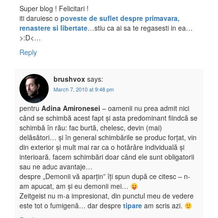
Super blog ! Felicitari !
iti daruiesc o
poveste de suflet despre primavara,
renastere si libertate
…stiu ca ai sa te regasesti in ea…
>:D<…
Reply
brushvox
says:
March 7, 2010 at 9:48 pm
pentru
Adina Amironesei
– oamenii nu prea admit nici
când se schimbă acest fapt și asta predominant fiindcă se
schimbă în rău: fac burtă, chelesc, devin (mai)
delăsători… și în general schimbările se produc forțat, vin
din exterior și mult mai rar ca o hotărâre individuală și
interioară. facem schimbări doar când ele sunt obligatorii
sau ne aduc avantaje…
despre „Demonii vă aparțin” îți spun după ce citesc – n-
am apucat, am și eu demonii mei…
Zeitgeist nu m-a impresionat, din punctul meu de vedere
este tot o fumigenă… dar despre
tipare
am scris azi.