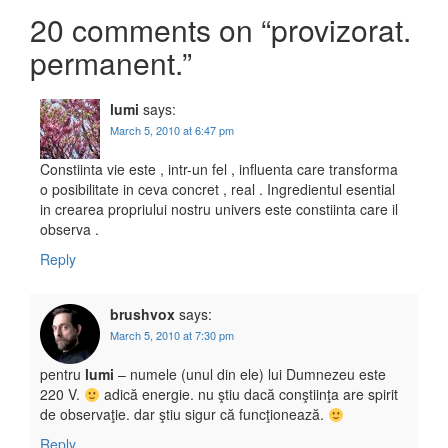
20 comments on “
provizorat.
permanent.
”
lumi
says:
March 5, 2010 at 6:47 pm
Constiinta vie este , intr-un fel , influenta care transforma
o posibilitate in ceva concret , real . Ingredientul esential
in crearea propriului nostru univers este constiinta care il
observa .
Reply
brushvox
says:
March 5, 2010 at 7:30 pm
pentru
lumi
– numele (unul din ele) lui Dumnezeu este
220 V.
adică energie. nu ştiu dacă conştiinţa are spirit
de observaţie. dar ştiu sigur că funcţionează.
Reply