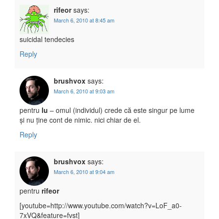
rifeor
says:
March 6, 2010 at 8:45 am
suicidal tendecies
Reply
brushvox
says:
March 6, 2010 at 9:03 am
pentru
lu
– omul (individul) crede că este singur pe lume
și nu ține cont de nimic. nici chiar de el.
Reply
brushvox
says:
March 6, 2010 at 9:04 am
pentru
rifeor
[youtube=http://www.youtube.com/watch?v=LoF_a0-
7xVQ&feature=fvst]