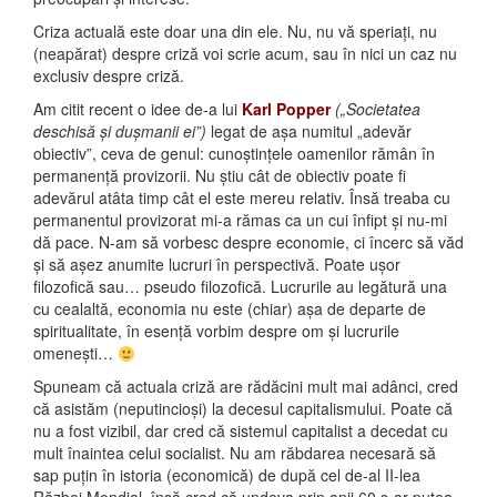
Criza actuală este doar una din ele. Nu, nu vă speriați, nu
(neapărat) despre criză voi scrie acum, sau în nici un caz nu
exclusiv despre criză.
Am citit recent o idee de-a lui
Karl Popper
(„Societatea
deschisă și dușmanii ei”)
legat de așa numitul „adevăr
obiectiv”, ceva de genul: cunoștințele oamenilor rămân în
permanență provizorii. Nu știu cât de obiectiv poate fi
adevărul atâta timp cât el este mereu relativ. Însă treaba cu
permanentul provizorat mi-a rămas ca un cui înfipt și nu-mi
dă pace. N-am să vorbesc despre economie, ci încerc să văd
și să așez anumite lucruri în perspectivă. Poate ușor
filozofică sau… pseudo filozofică. Lucrurile au legătură una
cu cealaltă, economia nu este (chiar) așa de departe de
spiritualitate, în esență vorbim despre om și lucrurile
omenești…
Spuneam că actuala criză are rădăcini mult mai adânci, cred
că asistăm (neputincioși) la decesul capitalismului. Poate că
nu a fost vizibil, dar cred că sistemul capitalist a decedat cu
mult înaintea celui socialist. Nu am răbdarea necesară să
sap puțin în istoria (economică) de după cel de-al II-lea