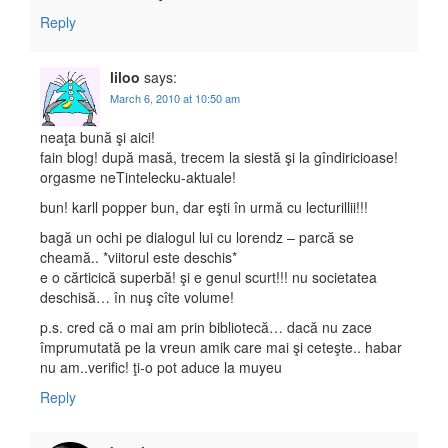
Reply
liloo
says:
March 6, 2010 at 10:50 am
neaţa bună şi aici!
fain blog! după masă, trecem la siestă şi la gîndiricioase!
orgasme neTintelecku-aktuale!
bun! karll popper bun, dar eşti în urmă cu lecturillii!!!
bagă un ochi pe dialogul lui cu lorendz – parcă se
cheamă.. *viitorul este deschis*
e o cărticică superbă! şi e genul scurt!!! nu societatea
deschisă… în nuş cîte volume!
p.s. cred că o mai am prin bibliotecă… dacă nu zace
împrumutată pe la vreun amik care mai şi ceteşte.. habar
nu am..verific! ţi-o pot aduce la muyeu
Reply