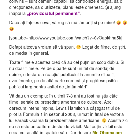
convins – sunt oameni capabili să controleze energia, să o
direcționeze, să o utilizeze, planul este omenesc. Și ajung
înapoi la
„provizoratul permanent”
.
Dacă ați înțeles ceva, vă rog să mă lămuriți și pe mine!
[youtube=http://www.youtube.com/watch?v=6vOaokhha5k]
Defapt altceva vroiam să vă spun.
Legat de filme, de știri,
de media în general.
Toate filmele acestea cred că au cel puțin un scop dublu. Și
nu doar filmele. Pe de o parte sunt un fel de sondaj de
opinie, o testare a reacției publicului la anumite situații,
evenimente, pe de altă parte cred că și pregătesc psihic
publicul larg pentru astfel de „întâmplări”.
Vă dau un exemplu: în ultimii 7-8 ani au fost nu știu câte
filme, seriale cu președinți americani de culoare. Apoi
oarecum intens împins, Lewis Hamilton a câștigat titlul de
pilot la Formula 1 în sezonul 2008, urmat în final de victoria
lui Barack Obama la prezidențialele americane.
Acesta zic
eu că este un pattern destul de vizibil. Mai puțin vizibil este
ceea ce se află în spatele său. Dar despre
Mr. Obama am