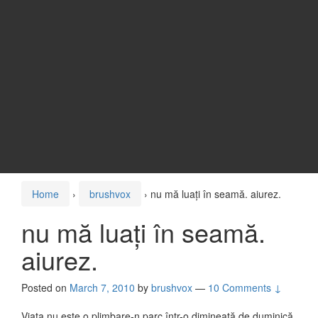
Home
›
brushvox
›
nu mă luați în seamă. aiurez.
nu mă luați în seamă.
aiurez.
Posted on
March 7, 2010
by
brushvox
—
10 Comments ↓
Viața nu este o plimbare-n parc într-o dimineață de duminică