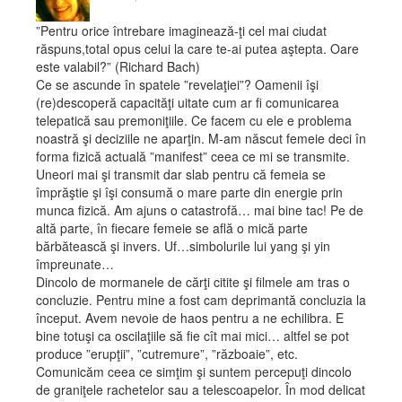
”Pentru orice întrebare imaginează-ţi cel mai ciudat
răspuns,total opus celui la care te-ai putea aştepta. Oare
este valabil?” (Richard Bach)
Ce se ascunde în spatele ”revelaţiei”? Oamenii îşi
(re)descoperă capacităţi uitate cum ar fi comunicarea
telepatică sau premoniţiile. Ce facem cu ele e problema
noastră şi deciziile ne aparţin. M-am născut femeie deci în
forma fizică actuală ”manifest” ceea ce mi se transmite.
Uneori mai şi transmit dar slab pentru că femeia se
împrăştie şi îşi consumă o mare parte din energie prin
munca fizică. Am ajuns o catastrofă… mai bine tac! Pe de
altă parte, în fiecare femeie se află o mică parte
bărbătească şi invers. Uf…simbolurile lui yang şi yin
împreunate…
Dincolo de mormanele de cărţi citite şi filmele am tras o
concluzie. Pentru mine a fost cam deprimantă concluzia la
început. Avem nevoie de haos pentru a ne echilibra. E
bine totuşi ca oscilaţiile să fie cît mai mici… altfel se pot
produce ”erupţii”, ”cutremure”, ”războaie”, etc.
Comunicăm ceea ce simţim şi suntem percepuţi dincolo
de graniţele rachetelor sau a telescoapelor. În mod delicat