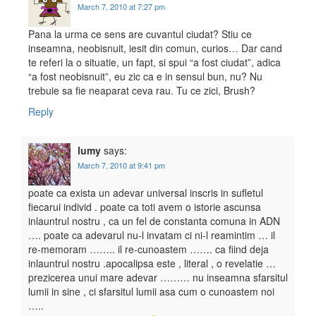
March 7, 2010 at 7:27 pm
Pana la urma ce sens are cuvantul ciudat? Stiu ce
inseamna, neobisnuit, iesit din comun, curios… Dar cand
te referi la o situatie, un fapt, si spui “a fost ciudat”, adica
“a fost neobisnuit”, eu zic ca e in sensul bun, nu? Nu
trebuie sa fie neaparat ceva rau. Tu ce zici, Brush?
Reply
lumy
says:
March 7, 2010 at 9:41 pm
poate ca exista un adevar universal inscris in sufletul
fiecarui individ . poate ca toti avem o istorie ascunsa
inlauntrul nostru , ca un fel de constanta comuna in ADN
…. poate ca adevarul nu-l invatam ci ni-l reamintim … il
re-memoram …….. il re-cunoastem ……. ca fiind deja
inlauntrul nostru .apocalipsa este , literal , o revelatie …
prezicerea unui mare adevar ……… nu inseamna sfarsitul
lumii in sine , ci sfarsitul lumii asa cum o cunoastem noi
…..