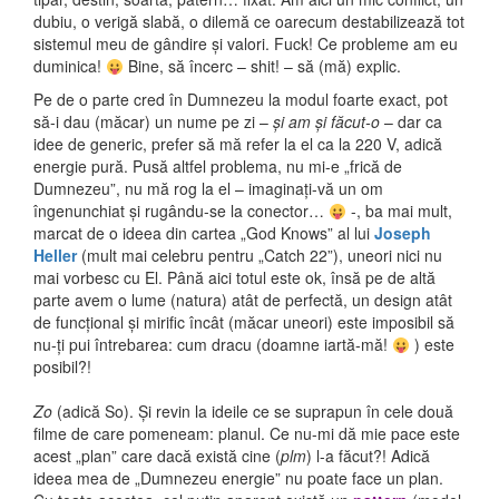
dubiu, o verigă slabă, o dilemă ce oarecum destabilizează tot
sistemul meu de gândire și valori. Fuck! Ce probleme am eu
duminica!
Bine, să încerc – shit! – să (mă) explic.
Pe de o parte cred în Dumnezeu la modul foarte exact, pot
să-i dau (măcar) un nume pe zi –
și am și făcut-o
– dar ca
idee de generic, prefer să mă refer la el ca la 220 V, adică
energie pură. Pusă altfel problema, nu mi-e „frică de
Dumnezeu”, nu mă rog la el – imaginați-vă un om
îngenunchiat și rugându-se la conector…
-, ba mai mult,
marcat de o ideea din cartea „God Knows” al lui
Joseph
Heller
(mult mai celebru pentru „Catch 22”), uneori nici nu
mai vorbesc cu El. Până aici totul este ok, însă pe de altă
parte avem o lume (natura) atât de perfectă, un design atât
de funcțional și mirific încât (măcar uneori) este imposibil să
nu-ți pui întrebarea: cum dracu (doamne iartă-mă!
) este
posibil?!
Zo
(adică So). Și revin la ideile ce se suprapun în cele două
filme de care pomeneam: planul. Ce nu-mi dă mie pace este
acest „plan” care dacă există cine (
plm
) l-a făcut?! Adică
ideea mea de „Dumnezeu energie” nu poate face un plan.