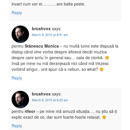
invart cum vor ei………..are balta peste.
Reply
brushvox
says:
March 9, 2010 at 8:51 am
pentru
Stănescu Monica
– nu multă lume este dispusă la
dialog când vine vorba despre altceva decât muzica
despre care scriu în general sau… oala de ciorbă.
însă pe mine nu mă deranjează nici când mă trezesc
vorbind singur.. unii spun că-s nebun, so what?
Reply
brushvox
says:
March 9, 2010 at 9:25 am
pentru
rifeor
– pe mine mă amuză situația…. nu știu să-ți
explic exact de ce, dar sunt foarte-foarte relaxat.
Reply