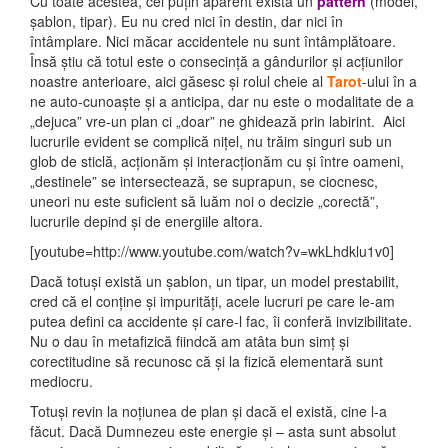
Cu toate acestea, cel puțin aparent există un
pattern
(model,
șablon, tipar). Eu nu cred nici în destin, dar nici în
întâmplare. Nici măcar accidentele nu sunt întâmplătoare.
Însă știu că totul este o consecință a gândurilor și acțiunilor
noastre anterioare, aici găsesc și rolul cheie al
Tarot
-ului în a
ne auto-cunoaște și a anticipa, dar nu este o modalitate de a
„dejuca” vre-un plan ci „doar” ne ghidează prin labirint. Aici
lucrurile evident se complică nițel, nu trăim singuri sub un
glob de sticlă, acționăm și interacționăm cu și între oameni,
„destinele” se intersectează, se suprapun, se ciocnesc,
uneori nu este suficient să luăm noi o decizie „corectă”,
lucrurile depind și de energiile altora.
[youtube=http://www.youtube.com/watch?v=wkLhdklu1v0]
Dacă totuși există un șablon, un tipar, un model prestabilit,
cred că el conține și impurități, acele lucruri pe care le-am
putea defini ca accidente și care-l fac, îi conferă invizibilitate.
Nu o dau în metafizică fiindcă am atâta bun simț și
corectitudine să recunosc că și la fizică elementară sunt
mediocru.
Totuși revin la noțiunea de plan și dacă el există, cine l-a
făcut. Dacă Dumnezeu este energie și – asta sunt absolut