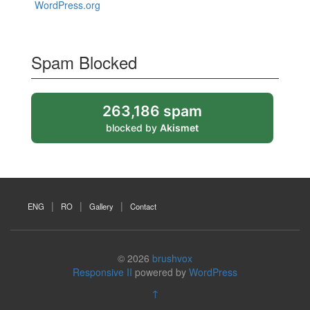
WordPress.org
Spam Blocked
263,186 spam
blocked by
Akismet
ENG
RO
Gallery
Contact
© 2026
brushvox
Responsive II
powered by
WordPress
↑