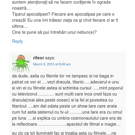
suntem atenţionaţi să ne facem curăţenie în ograda
noastră…
Tiparul apocalipsei? Fiecare are apocalipsa pe care o
crează! Eu una îmi trăiesc viaţa ca şi cînd fiecare zi ar fi
ultima…
Cine te pune să pui întrebări unui nebun(e)?
Reply
rifeor
says:
March 9, 2010 at 8:49 am
da dude, astia cu filemle lor ne tampesc si ne baga in
patrat ce vor ei ….vezi dracula, titanic…..adevarul e unu
si vin ei cu filmele astea si schimba cursul …..mint poporul
cu televizorul………… sunt multi care inca cred faza cu
dracula(mai ales peste ocean) si la fel si povestea cu
titanicul ….am dat odata peste un show tare care arata
cum fut astia sistemul cu tv-ul ………una tare era cu omul
pe luna ….si explica cu umbra cosmonautului care era de
la reflectoare…………………aparatul de filmat e magie…
eu zic ca tot iluminatii fac si treaba asta cu filmele….ne