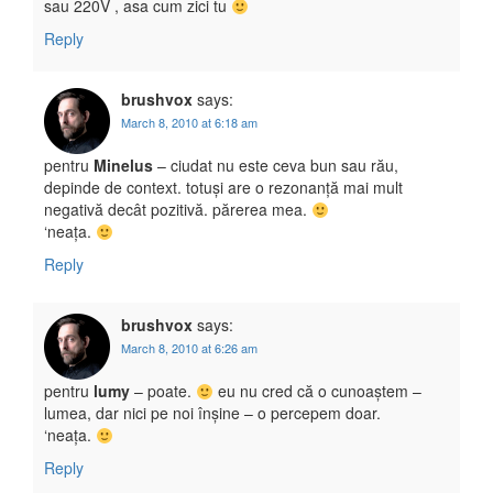
sau 220V , asa cum zici tu
Reply
brushvox
says:
March 8, 2010 at 6:18 am
pentru
Minelus
– ciudat nu este ceva bun sau rău,
depinde de context. totuși are o rezonanță mai mult
negativă decât pozitivă. părerea mea.
‘neața.
Reply
brushvox
says:
March 8, 2010 at 6:26 am
pentru
lumy
– poate.
eu nu cred că o cunoaștem –
lumea, dar nici pe noi înșine – o percepem doar.
‘neața.
Reply