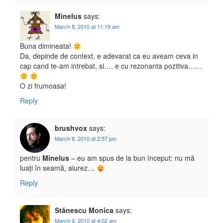
Minelus
says:
March 8, 2010 at 11:19 am
Buna dimineata!
Da, depinde de context, e adevarat ca eu aveam ceva in
cap cand te-am intrebat, si…. e cu rezonanta pozitiva……
O zi frumoasa!
Reply
brushvox
says:
March 8, 2010 at 2:57 pm
pentru
Minelus
– eu am spus de la bun început: nu mă
luați în seamă, aiurez…
Reply
Stănescu Monica
says:
March 9, 2010 at 4:02 am