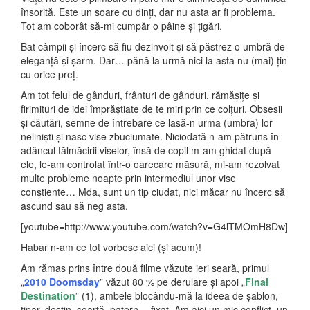
însorită. Este un soare cu dinți, dar nu asta ar fi problema.
Tot am coborât să-mi cumpăr o pâine și țigări.
Bat câmpii și încerc să fiu dezinvolt și să păstrez o umbră de
eleganță și șarm. Dar… până la urmă nici la asta nu (mai) țin
cu orice preț.
Am tot felul de gânduri, frânturi de gânduri, rămășițe și
firimituri de idei împrăștiate de te miri prin ce colțuri. Obsesii
și căutări, semne de întrebare ce lasă-n urma (umbra) lor
neliniști și nasc vise zbuciumate. Niciodată n-am pătruns în
adâncul tălmăcirii viselor, însă de copil m-am ghidat după
ele, le-am controlat într-o oarecare măsură, mi-am rezolvat
multe probleme noapte prin intermediul unor vise
conștiente… Mda, sunt un tip ciudat, nici măcar nu încerc să
ascund sau să neg asta.
[youtube=http://www.youtube.com/watch?v=G4lTMOmH8Dw]
Habar n-am ce tot vorbesc aici (și acum)!
Am rămas prins între două filme văzute ieri seară, primul
„
2010 Doomsday
” văzut 80 % pe derulare și apoi „
Final
Destination
” (1), ambele blocându-mă la ideea de șablon,
tipar, destin, soartă, patern… fixat.
Am aici un mic conflict, un