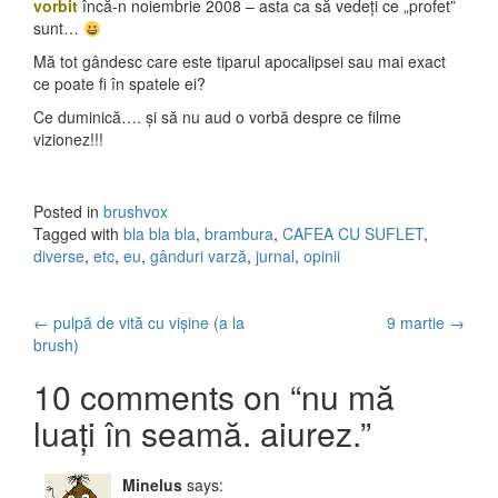
vorbit
încă-n noiembrie 2008 – asta ca să vedeți ce „profet”
sunt…
Mă tot gândesc care este tiparul apocalipsei sau mai exact
ce poate fi în spatele ei?
Ce duminică…. și să nu aud o vorbă despre ce filme
vizionez!!!
Posted in
brushvox
Tagged with
bla bla bla
,
brambura
,
CAFEA CU SUFLET
,
diverse
,
etc
,
eu
,
gânduri varză
,
jurnal
,
opinii
←
pulpă de vită cu vișine (a la
9 martie
→
Post navigation
brush)
10 comments on “
nu mă
luați în seamă. aiurez.
”
Minelus
says: