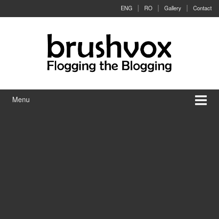
Skip to content
Skip to main menu
ENG
RO
Gallery
Contact
Menu