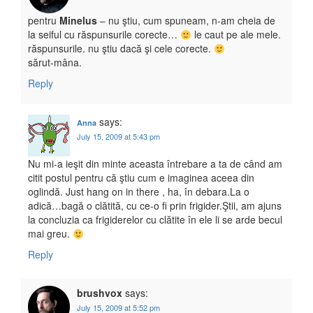
pentru
Minelus
– nu ştiu, cum spuneam, n-am cheia de
la seiful cu răspunsurile corecte…
le caut pe ale mele.
răspunsurile. nu ştiu dacă şi cele corecte.
sărut-mâna.
Reply
says:
Anna
July 15, 2009 at 5:43 pm
Nu mi-a ieşit din minte aceasta întrebare a ta de când am
citit postul pentru că ştiu cum e imaginea aceea din
oglindă. Just hang on in there , ha, în debara.La o
adică…bagă o clătită, cu ce-o fi prin frigider.Ştii, am ajuns
la concluzia ca frigiderelor cu clătite în ele li se arde becul
mai greu.
Reply
brushvox
says:
July 15, 2009 at 5:52 pm