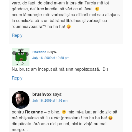
vare, de fapt, de când m-am întors din Turcia mă tot
gândesc, da’ trec imediat să văd ce ai făcut.
acum lămureşte-mă: vorbeai şi cu cititorii mei sau ai ajuns
la concluzia că-s un bătrânel libidinos şi vorbeşti cu
“dumneavoastră”? ha ha ha!
Reply
says:
Roxanne
July 16, 2009 at 12:58 pm
Nu, brusc am început să mă simt nepoliticoasă. :D:)
Reply
brushvox
says:
July 16, 2009 at 1:16 pm
pentru
Roxanne
– e bine.
mie mi-a luat ani de zile să
mă obişnuiesc să fiu
rude
(grosolan) ! ha ha ha ha!
din păcate fără asta nici pe net, nici în viaţă nu mai
merge…