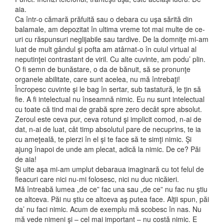
aia.
Ca într-o cămară prăfuită sau o debara cu uşa sărită din
balamale, am depozitat în ultima vreme tot mai multe de ce-
uri cu răspunsuri neglijabile sau tardive. De la domniţe mi-am
luat de mult gândul şi pofta am atârnat-o în cuiul virtual al
neputinţei contrastant de viril. Cu alte cuvinte, am podu’ plin.
O fi semn de bunăstare, o da de bănuit, să se pronunţe
organele abilitate, care sunt acelea, nu mă întrebaţi!
Încropesc cuvinte şi le bag în sertar, sub tastatură, le ţin să
fie. A fi intelectual nu înseamnă nimic. Eu nu sunt intelectual
cu toate că tind mai de grabă spre zero decât spre absolut.
Zeroul este ceva pur, ceva rotund şi implicit comod, n-ai de
dat, n-ai de luat, cât timp absolutul pare de necuprins, te ia
cu ameţeală, te pierzi în el şi te face să te simţi nimic. Şi
ajung înapoi de unde am plecat, adică la nimic. De ce? Păi
de aia!
Şi uite aşa mi-am umplut debaraua imaginară cu tot felul de
fleacuri care nici nu-mi folosesc, nici nu duc nicăieri.
Mă întreabă lumea „de ce” fac una sau „de ce” nu fac nu ştiu
ce altceva. Păi nu ştiu ce altceva aş putea face. Alţii spun, păi
da’ nu faci nimic. Acum de exemplu mă scobesc în nas. Nu
mă vede nimeni şi – cel mai important – nu costă nimic. E