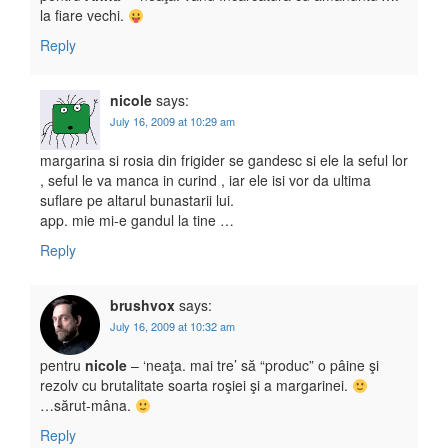
la fiare vechi.
Reply
nicole
says:
July 16, 2009 at 10:29 am
margarina si rosia din frigider se gandesc si ele la seful lor
, seful le va manca in curind , iar ele isi vor da ultima
suflare pe altarul bunastarii lui.
app. mie mi-e gandul la tine …
Reply
brushvox
says:
July 16, 2009 at 10:32 am
pentru
nicole
– ‘neaţa. mai tre’ să “produc” o pâine şi
rezolv cu brutalitate soarta roşiei şi a margarinei.
…sărut-mâna.
Reply