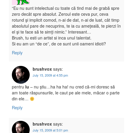
“Eu nu sunt intelectual cu toate că tind mai de grabă spre
zero decât spre absolut. Zeroul este ceva pur, ceva
rotund şi implicit comod, n-ai de dat, n-ai de luat, cât timp
absolutul pare de necuprins, te ia cu ameţeală, te pierzi în
el şi te face să te simţi nimic.” Interesant…
Brush, tu esti un artist si inca unul talentat.
Si eu am un “de ce”, de ce sunt unii oameni idioti?
Reply
brushvox
says:
July 15, 2009 at 4:55 pm
pentru
lu
– nu ştiu…ha ha ha! nu cred că-mi doresc să
am toate răspunsurile, le caut pe ale mele, măcar o parte
din ele…
Reply
brushvox
says:
July 15, 2009 at 5:01 pm