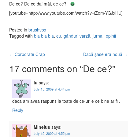
De ce? De ce dai măi, de ce?
[youtube=http://www.youtube.com/watch?v=iZom-YGJxHU]
Posted in
brushvox
Tagged with
bla bla bla
,
eu
,
gânduri varză
,
jurnal
,
opinii
←
Corporate Crap
Dacă şase era nouă
→
Post navigation
17 comments on “
De ce?
”
lu
says:
July 15, 2009 at 4:44 pm
daca am avea raspuns la toate de ce-urile ce bine ar fi .
Reply
Minelus
says:
July 15, 2009 at 4:55 pm