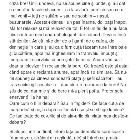
criză bre! Unii, undeva, nu se spune cine şi unde, şi-au dat
cu mucii în fasole şi acum – ca la aviară, porcină sau ce o
mai venii – toţi ne suflăm – sau ne scobim – nasul,
buzunarele. Acesta-i dansul, un pas înainte, doi paşi înapoi.
Mă tot relaxez şi mă relaxez de tot. E tot un fel de a nu face
nimic într-un mod aparent elegant, dar comod. Devine însă
stânjenitor. Adică mi-e dor de o ţigară, de o cafea, de
dimineţile în care şi eu ca o furnicuţă făceam ture între baie
şi bucătărie, apoi mă înghesuiam în tramvaiul împuţit şi
mergeam la serviciu să urle şefu’ la mine. Acum văd şefii
doar la televizor în reclamele la bere. Ce treabă este şi asta:
când apare o reclamă anume, apar încă 10 similare. Să nu-
mi spuneţi că cineva sondează piaţa şi şefii sâcâitori – au
tras sociologii concluzia – dau bine-n reclamele la bere! Nu
ştiu de ce, dar mie şi de bere mi-a pierit pofta. Prefer şefu’
enervant! Ha ha ha!
Oare cum o fi în debara? Sau în frigider? Ce face cutia de
margarină şi roşia după ce închizi uşa şi se stinge lumina?
Ce fac toate de ce-urile şi de aia-urile din viaţa mea dosite-n
debara?
Şi atunci, într-un final, întorc faţa cu demnitate spre soartă
(dumnezeu, străinul din oglindă, etc) şi întreb ca prostu’: