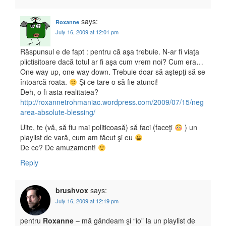
says:
Roxanne
July 16, 2009 at 12:01 pm
Răspunsul e de fapt : pentru că aşa trebuie. N-ar fi viaţa
plictisitoare dacă totul ar fi aşa cum vrem noi? Cum era…
One way up, one way down. Trebuie doar să aştepţi să se
întoarcă roata.
Şi ce tare o să fie atunci!
Deh, o fi asta realitatea?
http://roxannetrohmaniac.wordpress.com/2009/07/15/neg
area-absolute-blessing/
Uite, te (vă, să fiu mai politicoasă) să faci (faceţi
) un
playlist de vară, cum am făcut şi eu
De ce? De amuzament!
Reply
brushvox
says:
July 16, 2009 at 12:19 pm
pentru
Roxanne
– mă gândeam şi “io” la un playlist de