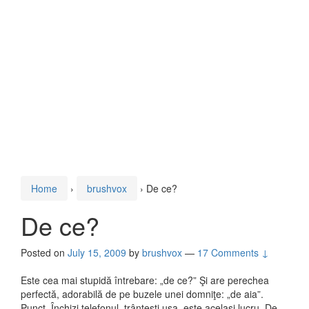
Home
›
brushvox
›
De ce?
De ce?
Posted on
July 15, 2009
by
brushvox
—
17 Comments ↓
Este cea mai stupidă întrebare: „de ce?” Şi are perechea
perfectă, adorabilă de pe buzele unei domniţe: „de aia”.
Punct. Închizi telefonul, trânteşti uşa, este acelaşi lucru. De