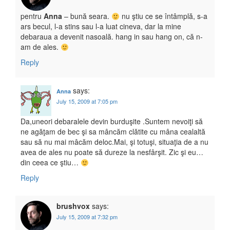
pentru
Anna
– bună seara.
nu ştiu ce se întâmplă, s-a
ars becul, l-a stins sau l-a luat cineva, dar la mine
debaraua a devenit nasoală. hang in sau hang on, că n-
am de ales.
Reply
says:
Anna
July 15, 2009 at 7:05 pm
Da,uneori debaralele devin burduşite .Suntem nevoiţi să
ne agăţam de bec şi sa mâncăm clătite cu mâna cealaltă
sau să nu mai mâcăm deloc.Mai, şi totuşi, situaţia de a nu
avea de ales nu poate să dureze la nesfârşit. Zic şi eu…
din ceea ce ştiu…
Reply
brushvox
says:
July 15, 2009 at 7:32 pm