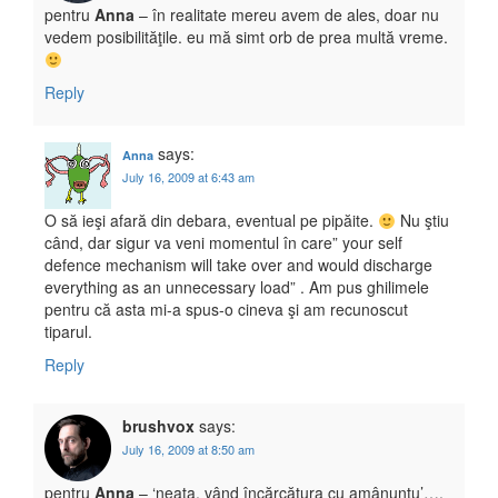
pentru
Anna
– în realitate mereu avem de ales, doar nu
vedem posibilităţile. eu mă simt orb de prea multă vreme.
Reply
says:
Anna
July 16, 2009 at 6:43 am
O să ieşi afară din debara, eventual pe pipăite.
Nu ştiu
când, dar sigur va veni momentul în care” your self
defence mechanism will take over and would discharge
everything as an unnecessary load” . Am pus ghilimele
pentru că asta mi-a spus-o cineva şi am recunoscut
tiparul.
Reply
brushvox
says:
July 16, 2009 at 8:50 am
pentru
Anna
– ‘neaţa. vând încărcătura cu amânuntu’….