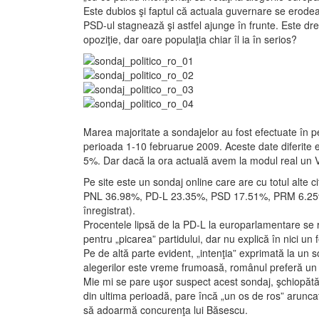
Este dubios şi faptul că actuala guvernare se erodea
PSD-ul stagnează şi astfel ajunge în frunte. Este dre
opoziţie, dar oare populaţia chiar îl ia în serios?
Marea majoritate a sondajelor au fost efectuate în p
perioada 1-10 februarue 2009. Aceste date diferite 
5%. Dar dacă la ora actuală avem la modul real u
Pe site este un sondaj online care are cu totul alte ci
PNL 36.98%, PD-L 23.35%, PSD 17.51%, PRM 6.25% ş
înregistrat).
Procentele lipsă de la PD-L la europarlamentare se r
pentru „picarea” partidului, dar nu explică în nici un 
Pe de altă parte evident, „intenţia” exprimată la un 
alegerilor este vreme frumoasă, românul preferă un g
Mie mi se pare uşor suspect acest sondaj, şchiopătă
din ultima perioadă, pare încă „un os de ros” aruncat 
să adoarmă concurenţa lui Băsescu.