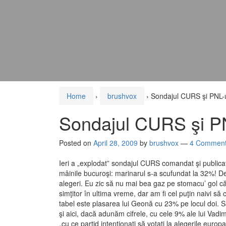
Home
›
brushvox
›
Sondajul CURS şi PNL-
Sondajul CURS şi PN
Posted on
April 28, 2009
by
brushvox
—
4 Comment
Ieri a „explodat” sondajul CURS comandat şi publica
mâinile bucuroşi: marinarul s-a scufundat la 32%! Deja
alegeri. Eu zic să nu mai bea gaz pe stomacu’ gol că
simţitor în ultima vreme, dar am fi cel puţin naivi să
tabel este plasarea lui Geonă cu 23% pe locul doi. Să 
şi aici, dacă adunăm cifrele, cu cele 9% ale lui Vadi
„cu ce partid intenţionaţi să votaţi la alegerile eu