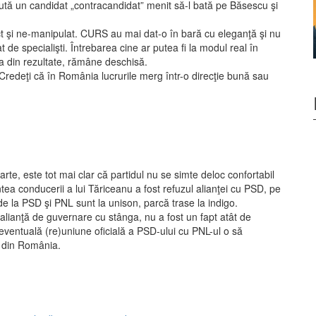
aută un candidat „contracandidat” menit să-l bată pe Băsescu şi
t şi ne-manipulat. CURS au mai dat-o în bară cu eleganţă şi nu
t de specialişti. Întrebarea cine ar putea fi la modul real în
a din rezultate, rămâne deschisă.
„Credeţi că în România lucrurile merg într-o direcţie bună sau
te, este tot mai clar că partidul nu se simte deloc confortabil
tea conducerii a lui Tăriceanu a fost refuzul alianţei cu PSD, pe
 de la PSD şi PNL sunt la unison, parcă trase la indigo.
 alianţă de guvernare cu stânga, nu a fost un fapt atât de
 eventuală (re)uniune oficială a PSD-ului cu PNL-ul o să
” din România.