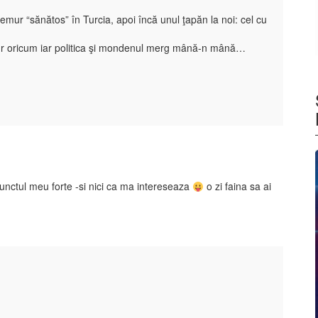
ur “sănătos” în Turcia, apoi încă unul ţapăn la noi: cel cu
mur oricum iar politica şi mondenul merg mână-n mână…
punctul meu forte -si nici ca ma intereseaza
o zi faina sa ai