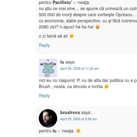
pentru
Pacifistu’
– ‘neaţa.
nu ştiu ce mai vine… se spune că urmează un cutrem
500.000 de morţi despre care vorbeşte Oprescu…
cu economia, slabe perspective, cu şi fără cutre
2080 zici? n-apuc! ha ha ha!
o zi faină să ai!
Reply
lu
says:
April 28, 2009 at 11:32 am
nici eu nu raspund :P, nu de alta dar politica nu e 
Brush , neata, ca dincolo e inchis
Reply
brushvox
says:
April 29, 2009 at 5:58 am
pentru
lu
– ‘neaţa.