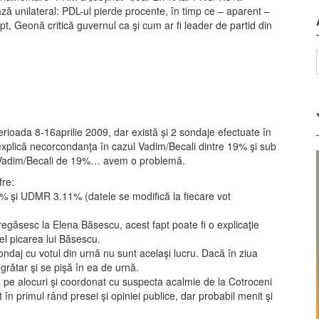
ză unilateral: PDL-ul pierde procente, în timp ce – aparent –
pt, Geonă critică guvernul ca şi cum ar fi leader de partid din
erioada 8-16aprilie 2009, dar există şi 2 sondaje efectuate în
explică necorcondanţa în cazul Vadim/Becali dintre 19% şi sub
n Vadim/Becali de 19%… avem o problemă.
fre:
i UDMR 3.11% (datele se modifică la fiecare vot
egăsesc la Elena Băsescu, acest fapt poate fi o explicaţie
fel picarea lui Băsescu.
sondaj cu votul din urnă nu sunt acelaşi lucru. Dacă în ziua
rătar şi se pişă în ea de urnă.
 pe alocuri şi coordonat cu suspecta acalmie de la Cotroceni
în primul rând presei şi opiniei publice, dar probabil menit şi