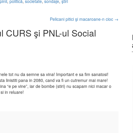
pinii
,
politică
,
societate
,
sondaje
,
ştiri
Pelicani pitici şi macaroane-n cioc
→
l CURS şi PNL-ul Social
nele tot nu da semne sa vina! Important e sa fim sanatosi!
a linistiti pana in 2080, cand va fi un cutremur mai mare!
ina “e pe vine”, iar de bombe (stiri) nu scapam nici macar o
i in reluare!