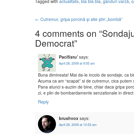
Tagged with
actualitate
,
bla bla bla
,
gânduri varză
,
o
←
Cutremur, gripa porcină şi alte ştiri „bombă”
Post navigation
4 comments on “
Sondaju
Democrat
”
Pacifistu'
says:
April 28, 2009 at 9:55 am
Buna dimineata! Mai da-le incolo de sondaje, ca bi
Acuma ca am “scapat” si de cutremur, cica putem st
Pana atunci s-auzim de bine, chiar daca gripa porc
zi, e plin de bombardamente senzationale in direct s
Reply
brushvox
says:
April 28, 2009 at 10:53 am