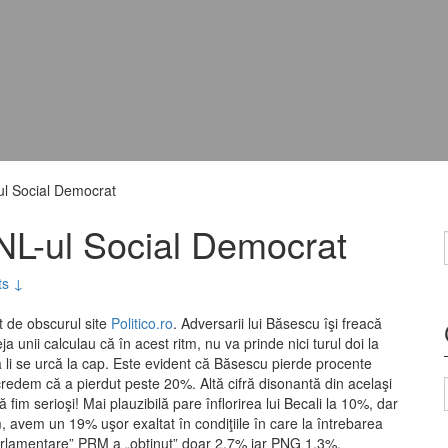
ul Social Democrat
L-ul Social Democrat
s ↓
t de obscurul site
Politico.ro
. Adversarii lui Băsescu îşi freacă
 unii calculau că în acest ritm, nu va prinde nici turul doi la
 li se urcă la cap. Este evident că Băsescu pierde procente
 credem că a pierdut peste 20%. Altă cifră disonantă din acelaşi
fim serioşi! Mai plauzibilă pare înflorirea lui Becali la 10%, dar
m, avem un 19% uşor exaltat în condiţiile în care la întrebarea
roparlamentare” PRM a „obţinut” doar 2.7% iar PNG 1.3%.