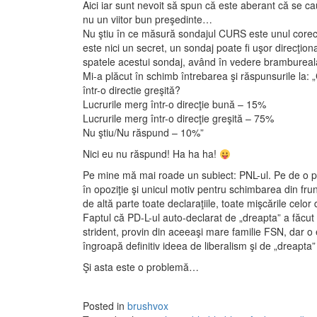
Aici iar sunt nevoit să spun că este aberant că se c
nu un viitor bun preşedinte…
Nu ştiu în ce măsură sondajul CURS este unul corec
este nici un secret, un sondaj poate fi uşor direcţiona
spatele acestui sondaj, având în vedere brambureal
Mi-a plăcut în schimb întrebarea şi răspunsurile la: 
într-o directie greşită?
Lucrurile merg într-o direcţie bună – 15%
Lucrurile merg într-o direcţie greşită – 75%
Nu ştiu/Nu răspund – 10%”
Nici eu nu răspund! Ha ha ha!
Pe mine mă mai roade un subiect: PNL-ul. Pe de o par
în opoziţie şi unicul motiv pentru schimbarea din frun
de altă parte toate declaraţiile, toate mişcările celor
Faptul că PD-L-ul auto-declarat de „dreapta” a făcut
strident, provin din aceeaşi mare familie FSN, dar o
îngroapă definitiv ideea de liberalism şi de „dreapta
Şi asta este o problemă…
Posted in
brushvox